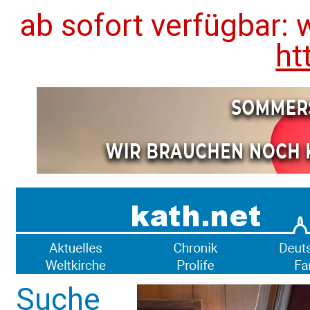
ab sofort verfügbar: 
ht
Suche