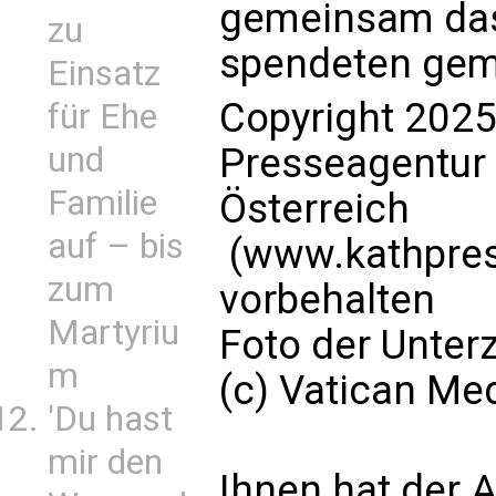
gemeinsam das
zu
spendeten gem
Einsatz
Copyright 2025
für Ehe
und
Presseagentur
Familie
Österreich
auf – bis
(www.kathpress
zum
vorbehalten
Martyriu
Foto der Unter
m
(c) Vatican Me
'Du hast
mir den
Ihnen hat der A