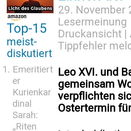
29. November 
Lesermeinung
Top-15
Druckansicht
|
meist-
Tippfehler mel
diskutiert
Emeritiert
Leo XVI. und B
er
gemeinsam Wor
Kurienkar
verpflichten 
dinal
Ostertermin für
Sarah:
„Riten