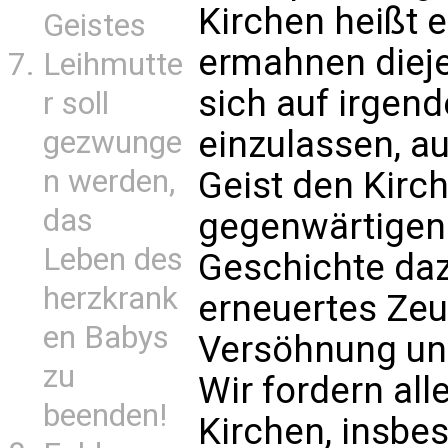
Kirchen heißt e
Geistes
ermahnen dieje
Leihmutte
sich auf irgen
r soll
einzulassen, au
gezwunge
n werden,
Geist den Kirch
das
gegenwärtigen
Leben des
Geschichte daz
herzkrank
erneuertes Zeu
en Babys
Versöhnung und
zu
Wir fordern all
beenden!
Kirchen, insbe