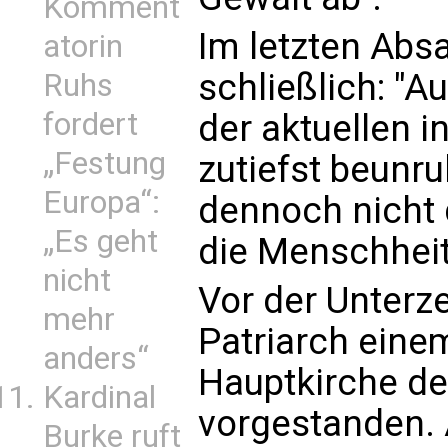
Komment
Im letzten Absa
atorin
schließlich: "
Ruhs
fordert
der aktuellen i
„Festung
zutiefst beunruh
Europa“:
dennoch nicht 
„Es geht
die Menschheit 
nicht
Vor der Unterz
mehr
Patriarch eine
anders“
Hauptkirche de
Kardinal
vorgestanden. 
Burke ruft