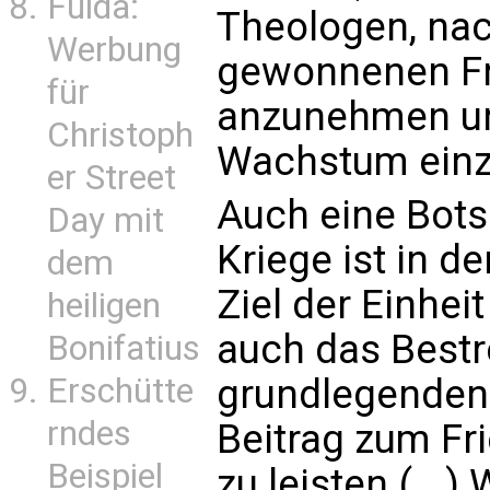
Fulda:
Theologen, nach
Werbung
gewonnenen Fr
für
anzunehmen und
Christoph
Wachstum einz
er Street
Auch eine Bots
Day mit
Kriege ist in d
dem
Ziel der Einhei
heiligen
auch das Bestr
Bonifatius
Erschütte
grundlegenden
rndes
Beitrag zum Fri
Beispiel
zu leisten.(...)