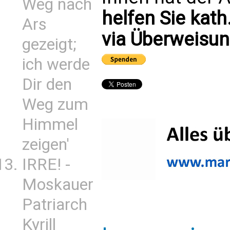
Weg nach
helfen Sie kath
Ars
via Überweisun
gezeigt;
ich werde
Dir den
Weg zum
Himmel
zeigen'
IRRE! -
Moskauer
Patriarch
Kyrill