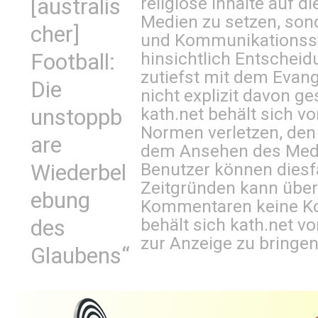
religiöse Inhalte auf 
[australis
Medien zu setzen, sond
cher]
und Kommunikationsst
hinsichtlich Entscheid
Football:
zutiefst mit dem Eva
Die
nicht explizit davon ge
kath.net behält sich v
unstoppb
Normen verletzen, den
are
dem Ansehen des Mediu
Benutzer können diesfa
Wiederbel
Zeitgründen kann über
ebung
Kommentaren keine Ko
behält sich kath.net vo
des
zur Anzeige zu bringen
Glaubens“