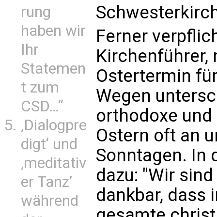
Schwesterkirch
rung
haben wir
Ferner verpflic
Ihr
Kirchenführer
Statemen
Ostertermin für
t zum
Wegen untersch
CSD…“
orthodoxe und 
‚Dialogpre
Ostern oft an 
digt‘ und
Sonntagen. In d
‚meditativ
dazu: "Wir sin
er Tanz’
dankbar, dass 
während
gesamte christ