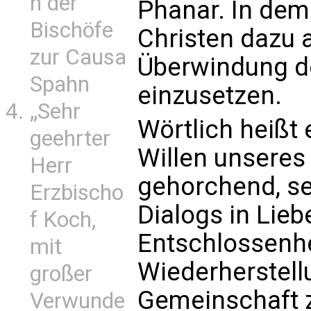
n der
Phanar. In dem 
Bischöfe
Christen dazu a
zur Causa
Überwindung d
Spahn
einzusetzen.
„Sehr
Wörtlich heißt 
geehrter
Willen unseres
Herr
gehorchend, se
Erzbischo
Dialogs in Lieb
f Koch,
Entschlossenhei
mit
Wiederherstell
großer
Gemeinschaft 
Verwunde