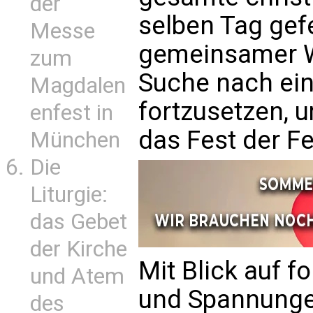
der
selben Tag gefe
Messe
gemeinsamer W
zum
Suche nach ei
Magdalen
fortzusetzen, 
enfest in
das Fest der Fe
München
Die
Liturgie:
das Gebet
der Kirche
Mit Blick auf 
und Atem
und Spannunge
des