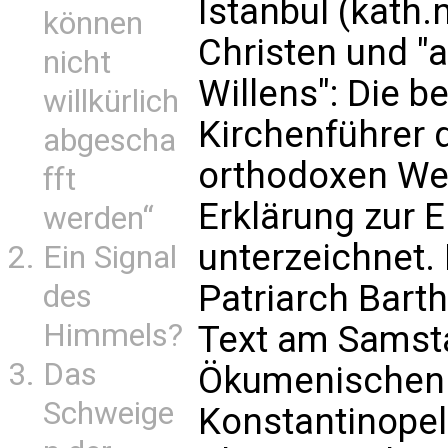
Istanbul (kath.
können
Christen und "
nicht
Willens": Die 
willkürlich
Kirchenführer 
abgescha
orthodoxen We
fft
Erklärung zur E
werden“
unterzeichnet.
Ein Signal
Patriarch Barth
des
Himmels?
Text am Samst
Das
Ökumenischen 
Schweige
Konstantinopel 