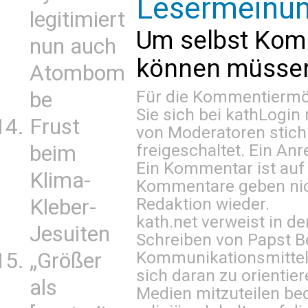
Lesermeinu
legitimiert
Um selbst Kom
nun auch
können müssen 
Atombom
Für die Kommentiermög
be
Sie sich bei
kathLogin 
Frust
von Moderatoren stich
freigeschaltet. Ein Anr
beim
Ein Kommentar ist auf
Klima-
Kommentare geben nic
Redaktion wieder.
Kleber-
kath.net verweist in
Jesuiten
Schreiben von Papst B
Kommunikationsmittel 
„Größer
sich daran zu orientie
als
Medien mitzuteilen be