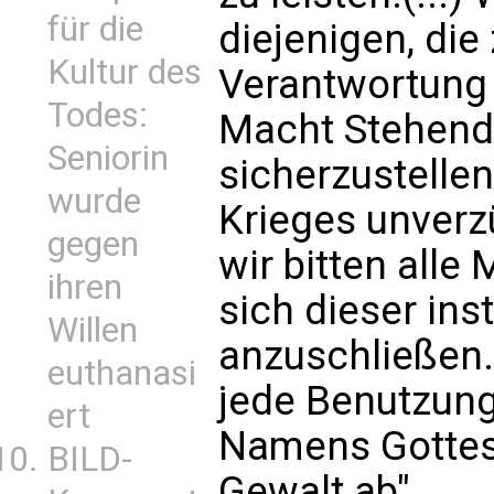
für die
diejenigen, die 
Kultur des
Verantwortung t
Todes:
Macht Stehend
Seniorin
sicherzustellen
wurde
Krieges unverzü
gegen
wir bitten alle
ihren
sich dieser ins
Willen
anzuschließen.
euthanasi
jede Benutzung
ert
Namens Gottes 
BILD-
Gewalt ab".