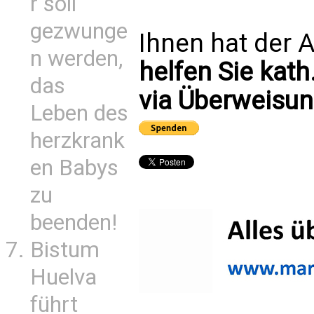
r soll
gezwunge
Ihnen hat der A
n werden,
helfen Sie kath
das
via Überweisun
Leben des
herzkrank
en Babys
zu
beenden!
Bistum
Huelva
führt