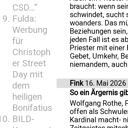
braucht: wenn sei
CSD…“
schwindet, sucht 
Fulda:
woanders. Das mü
Werbung
Beziehungen sein,
jeden Fall ist es 
für
Priester mit eine
Christoph
Gebet, Umkehr, Be
er Street
niemandem, auch 
Day mit
Fink
16. Mai 2026
dem
So ein Ärgernis g
heiligen
Wolfgang Rothe, P
Bonifatius
offen als Schwule
BILD-
Kardinal macht- n