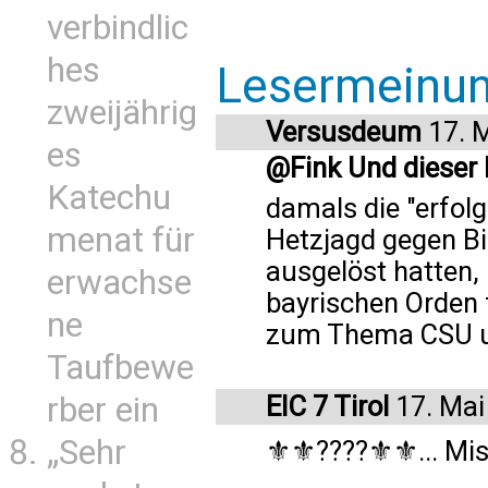
verbindlic
hes
Lesermeinu
zweijährig
Versusdeum
17. 
es
@Fink Und dieser
Katechu
damals die "erfol
menat für
Hetzjagd gegen Bi
ausgelöst hatten,
erwachse
bayrischen Orden 
ne
zum Thema CSU un
Taufbewe
rber ein
EIC 7 Tirol
17. Mai
„Sehr
⚜️⚜️????⚜️⚜️... Mi