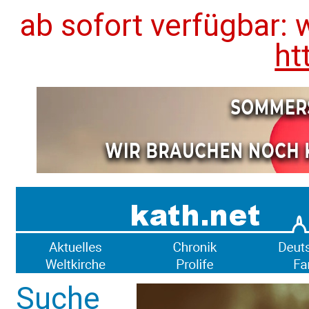
ab sofort verfügbar: 
ht
Suche