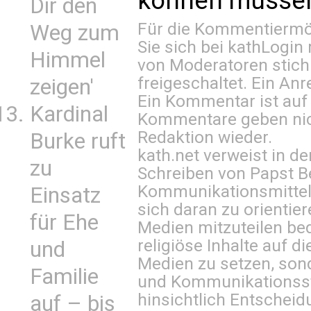
können müssen 
Dir den
Für die Kommentiermög
Weg zum
Sie sich bei
kathLogin 
Himmel
von Moderatoren stich
freigeschaltet. Ein Anr
zeigen'
Ein Kommentar ist auf
Kardinal
Kommentare geben nic
Redaktion wieder.
Burke ruft
kath.net verweist in
zu
Schreiben von Papst B
Kommunikationsmittel 
Einsatz
sich daran zu orientie
für Ehe
Medien mitzuteilen be
religiöse Inhalte auf 
und
Medien zu setzen, sond
Familie
und Kommunikationsst
hinsichtlich Entscheid
auf – bis