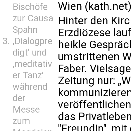
Wien (kath.net
Bischöfe
zur Causa
Hinter den Kir
Spahn
Erzdiözese lauf
‚Dialogpre
heikle Gespräc
digt‘ und
umstrittenen W
‚meditativ
Faber. Vielsage
er Tanz’
Zeitung nur: „
während
kommunizieren
der
veröffentlichen
Messe
das Privatlebe
zum
"Freundin", mit