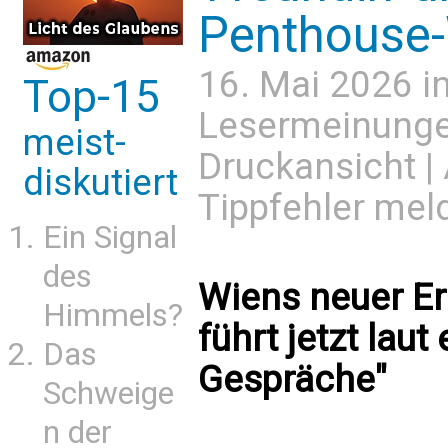
Penthouse
16. Mai 2026 i
Top-15
Lesermeinung
meist-
Druckansicht
|
diskutiert
Tippfehler mel
Ein Signal
des
Wiens neuer Er
Himmels?
führt jetzt laut
Das
Gespräche"
Schweige
n der