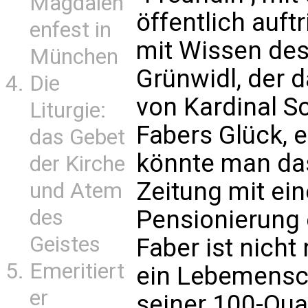
Magdalen
öffentlich auftr
enfest in
mit Wissen des
München
Grünwidl, der d
Die
von Kardinal S
Liturgie:
Fabers Glück, 
das Gebet
könnte man das
der Kirche
Zeitung mit eine
und Atem
des
Pensionierung 
Geistes
Faber ist nich
Emeritiert
ein Lebemensch
er
seiner 100-Qu