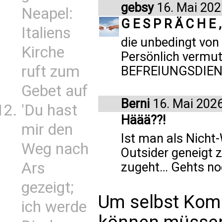
gebsy
16. Mai 202
Neapel:
G E S P R Ä C H E ,
Italiens
die unbedingt von
Kirche
Persönlich vermute
ruft zum
BEFREIUNGSDIENST
Gebet auf
Berni
16. Mai 202
'Du hast
Häää??!
mir den
Ist man als Nicht
Weg nach
Outsider geneigt 
Ars
zugeht… Gehts no
gezeigt;
Um selbst Kom
ich werde