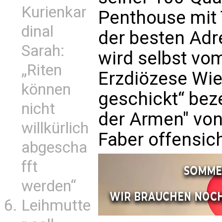
Kurienkar
Penthouse mit 
dinal
der besten Adr
Sarah:
wird selbst vo
„Riten
Erzdiözese Wien
können
geschickt“ beze
nicht
der Armen" von
willkürlich
Faber offensich
abgescha
fft
werden“
Leihmutte