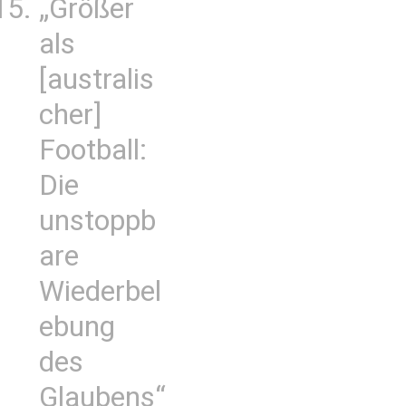
„Größer
als
[australis
cher]
Football:
Die
unstoppb
are
Wiederbel
ebung
des
Glaubens“