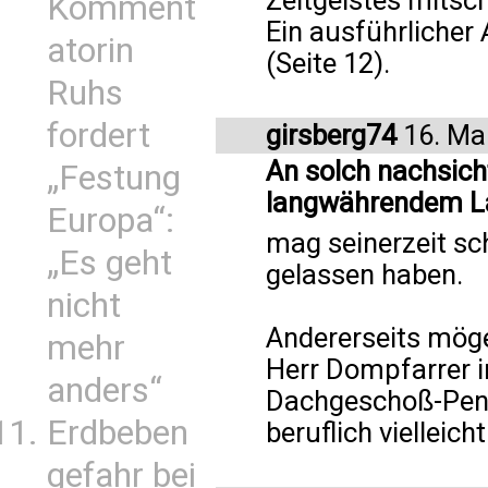
Zeitgeistes mits
Komment
Ein ausführlicher 
atorin
(Seite 12).
Ruhs
fordert
girsberg74
16. Ma
An solch nachsic
„Festung
langwährendem L
Europa“:
mag seinerzeit s
„Es geht
gelassen haben.
nicht
Andererseits mög
mehr
Herr Dompfarrer 
anders“
Dachgeschoß-Pent
Erdbeben
beruflich vielleicht
gefahr bei