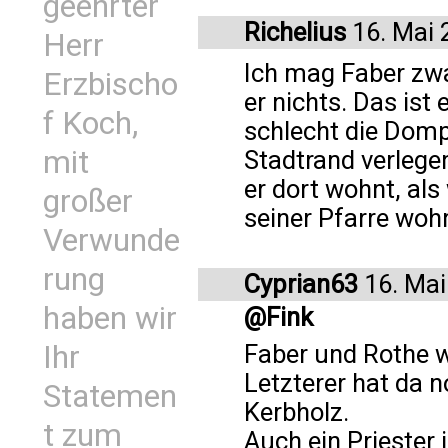
geehrter
Richelius
16. Mai 
Herr
Ich mag Faber zwa
Erzbischo
er nichts. Das is
f Koch,
schlecht die Dom
mit
Stadtrand verlegen
er dort wohnt, als 
großer
seiner Pfarre woh
Verwunde
rung
Cyprian63
16. Mai
haben wir
@Fink
Ihr
Faber und Rothe w
Letzterer hat da 
Statemen
Kerbholz.
t zum
Auch ein Priester 