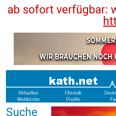
ab sofort verfügbar: 
ht
Suche