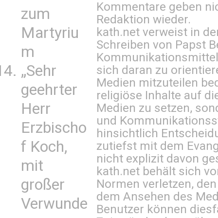
Kommentare geben nic
zum
Redaktion wieder.
Martyriu
kath.net verweist in
Schreiben von Papst B
m
Kommunikationsmittel 
„Sehr
sich daran zu orientie
Medien mitzuteilen be
geehrter
religiöse Inhalte auf 
Herr
Medien zu setzen, sond
und Kommunikationsst
Erzbischo
hinsichtlich Entscheid
f Koch,
zutiefst mit dem Eva
nicht explizit davon ge
mit
kath.net behält sich v
großer
Normen verletzen, den
dem Ansehen des Mediu
Verwunde
Benutzer können diesfa