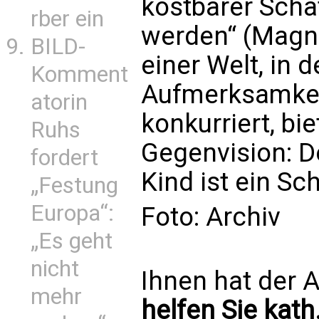
kostbarer Scha
rber ein
werden“ (Magni
BILD-
einer Welt, in 
Komment
Aufmerksamkei
atorin
konkurriert, bi
Ruhs
Gegenvision: De
fordert
Kind ist ein Sch
„Festung
Europa“:
Foto: Archiv
„Es geht
nicht
Ihnen hat der A
mehr
helfen Sie kath