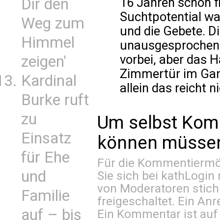
Dir den
16 Jahren schon f
Suchtpotential wa
Weg zum
und die Gebete. D
Himmel
unausgesprochene 
vorbei, aber das H
zeigen'
Zimmertür im Gang.
Kardinal
allein das reicht n
Burke ruft
zu
Um selbst Kom
Einsatz
können müssen 
für Ehe
Für die Kommentiermög
und
Sie sich bei
kathLogin 
von Moderatoren stich
Familie
freigeschaltet. Ein Anr
auf – bis
Ein Kommentar ist auf