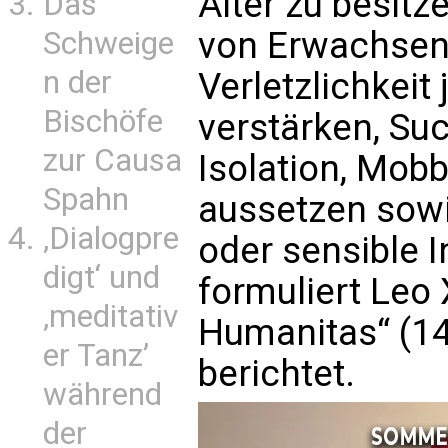
Alter zu besitz
Das
von Erwachsene
Schweige
n der
Verletzlichkei
Bischöfe
verstärken, Su
zur Causa
Isolation, Mob
Spahn
aussetzen sowi
‚Dialogpre
oder sensible I
digt‘ und
formuliert Leo 
‚meditativ
Humanitas“ (1
er Tanz’
berichtet.
während
der