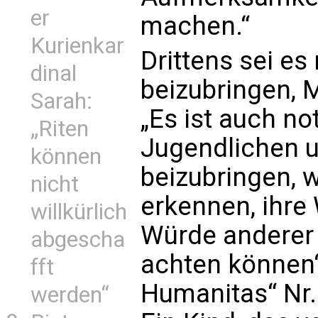
er
machen.“
Kurienkar
Drittens sei es
dinal
beizubringen, 
Sarah:
„Es ist auch no
„Riten
Jugendlichen 
können
beizubringen, w
nicht
erkennen, ihre
willkürlich
Würde anderer
abgescha
achten können“,
fft
Humanitas“ Nr.
werden“