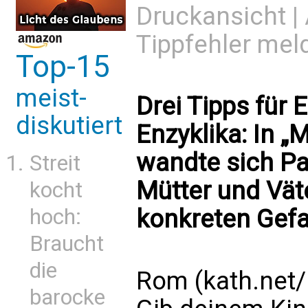
Druckansicht
|
Tippfehler mel
Top-15
meist-
Drei Tipps für 
diskutiert
Enzyklika: In 
wandte sich Pap
Streit
Mütter und Vät
kocht
hoch:
konkreten Gefa
Braucht
die
Rom (kath.net/
barocke