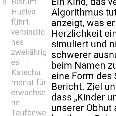
Ein Kind, das v
Bistum
Algorithmus tu
Huelva
führt
anzeigt, was e
verbindlic
Herzlichkeit ei
hes
simuliert und ni
zweijährig
schwerer ausn
es
beim Namen zu 
Katechu
eine Form des 
menat für
Bericht. Ziel u
erwachse
dass „Kinder u
ne
unserer Obhut a
Taufbewe