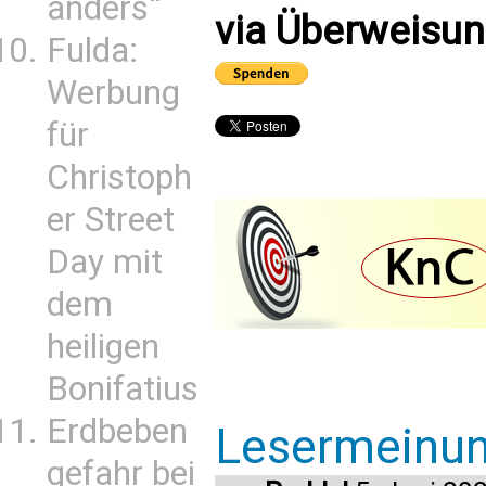
anders“
via Überweisun
Fulda:
Werbung
für
Christoph
er Street
Day mit
dem
heiligen
Bonifatius
Erdbeben
Lesermeinu
gefahr bei