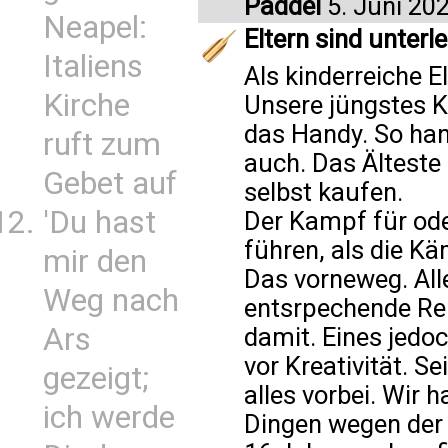
Paddel
5. Juni 20
Neapel:
Eltern sind unterl
Italiens
Als kinderreiche E
Kirche
Unsere jüngstes Ki
das Handy. So han
ruft zum
auch. Das Älteste 
Gebet auf
selbst kaufen.
'Du hast
Der Kampf für ode
führen, als die K
mir den
Das vorneweg. Alle
Weg nach
entsrpechende Re
Ars
damit. Eines jedoc
vor Kreativität. S
gezeigt;
alles vorbei. Wir 
ich werde
Dingen wegen der 