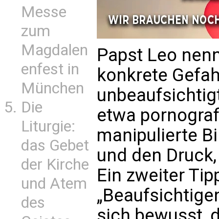
Messe
zum
Magdalen
Papst Leo nenn
enfest in
konkrete Gefah
München
unbeaufsichtig
Die
etwa pornografi
Liturgie:
manipulierte Bi
das Gebet
und den Druck, 
der Kirche
Ein zweiter Tip
und Atem
„Beaufsichtigen
des
sich bewusst, d