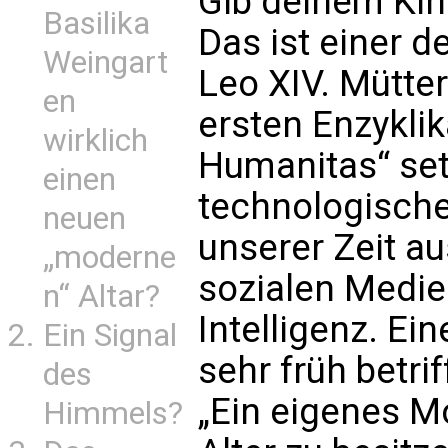
Gib deinem Kind
Basilika
Das ist einer d
Weingart
Leo XIV. Mütter
en
ersten Enzyklik
wirklich
Humanitas“ set
einen
technologisch
neuen
unserer Zeit a
„moderne
sozialen Medie
n“ Altar?
Intelligenz. Ei
Ein Signal
sehr früh betrif
des
„Ein eigenes M
Himmels?