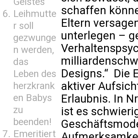
Geistes
schaffen können
Leihmutte
Eltern versagen
r soll
unterlegen – g
gezwunge
Verhaltenspsy
n werden,
milliardensch
das
Designs.“ Die E
Leben des
aktiver Aufsich
herzkrank
en Babys
Erlaubnis. In Nr
zu
ist es schwieri
beenden!
Geschäftsmodel
Emeritiert
Aufmerksamkeit