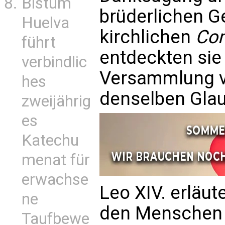
Bistum
brüderlichen G
Huelva
kirchlichen
Co
führt
entdeckten sie 
verbindlic
Versammlung vi
hes
denselben Glau
zweijährig
es
Katechu
menat für
erwachse
Leo XIV. erläut
ne
den Menschen i
Taufbewe