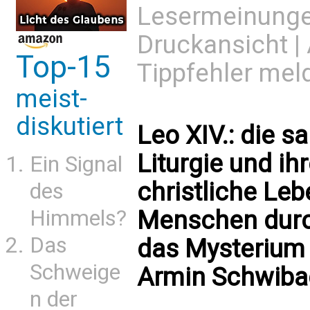
Lesermeinung
Druckansicht
|
Top-15
Tippfehler mel
meist-
diskutiert
Leo XIV.: die 
Liturgie und ih
Ein Signal
christliche Leb
des
Himmels?
Menschen durc
Das
das Mysterium C
Schweige
Armin Schwiba
n der