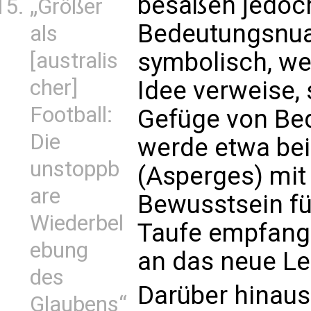
besäßen jedoch
„Größer
Bedeutungsnua
als
symbolisch, we
[australis
cher]
Idee verweise,
Football:
Gefüge von Be
Die
werde etwa be
unstoppb
(Asperges) mi
are
Bewusstsein fü
Wiederbel
Taufe empfang
ebung
an das neue Le
des
Darüber hinaus
Glaubens“