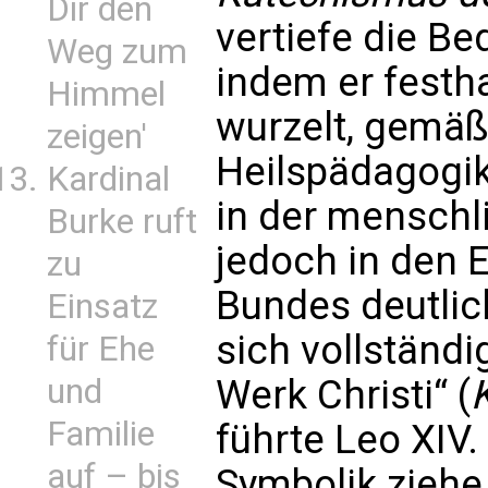
Dir den
vertiefe die Be
Weg zum
indem er festha
Himmel
wurzelt, gemäß
zeigen'
Heilspädagogi
Kardinal
in der menschlic
Burke ruft
jedoch in den 
zu
Bundes deutlic
Einsatz
sich vollständi
für Ehe
und
Werk Christi“ (
Familie
führte Leo XIV
auf – bis
Symbolik ziehe