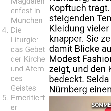
Magdalen
Kopftuch trägt.
enfest in
steigenden Tem
München
Kleidung viele
Die
knapper. Sie z
Liturgie:
damit Blicke au
das Gebet
Modest Fashion
der Kirche
zeigt, und den 
und Atem
des
bedeckt. Selda
Geistes
Nürnberg eine
Emeritiert
er