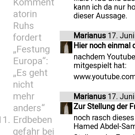
Komment
kann ich da nur h
atorin
dieser Aussage.
Ruhs
Marianus
17. Juni
fordert
Hier noch einmal d
„Festung
nachdem Youtube b
Europa“:
mitgespielt hat:
„Es geht
www.youtube.com
nicht
mehr
Marianus
17. Juni
Zur Stellung der F
anders“
noch rasch dieses
Erdbeben
Hamed Abdel-Sa
gefahr bei