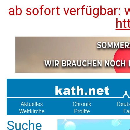
ab sofort verfügbar: 
ht
Suche