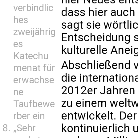
verbindlic
dass hier auch 
hes
sagt sie wörtli
zweijährig
Entscheidung so
es
kulturelle Ane
Katechu
Abschließend v
menat für
die internation
erwachse
2012er Jahren 
ne
zu einem welt
Taufbewe
entwickelt. De
rber ein
kontinuierlich 
„Sehr