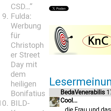
CSD…“
Fulda:
Werbung
für
Christoph
er Street
Day mit
dem
Lesermeinu
heiligen
BedaVenerabilis
17
Bonifatius
Cool...
BILD-
...die Frau und d