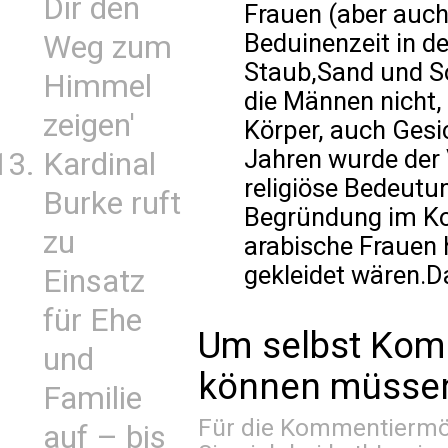
Dir den
Frauen (aber auc
Beduinenzeit in d
Weg zum
Staub,Sand und S
Himmel
die Männen nicht, 
zeigen'
Körper, auch Gesic
Jahren wurde der V
Kardinal
religiöse Bedeutu
Burke ruft
Begründung im Kor
zu
arabische Frauen 
gekleidet wären.D
Einsatz
für Ehe
Um selbst Kom
und
können müssen 
Familie
Für die Kommentiermög
auf – bis