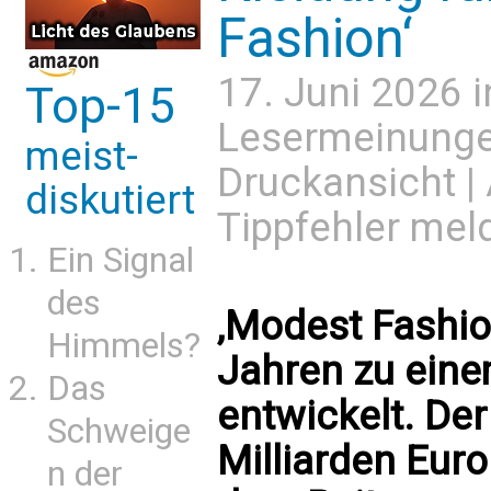
Fashion‘
17. Juni 2026 
Top-15
Lesermeinung
meist-
Druckansicht
|
diskutiert
Tippfehler mel
Ein Signal
des
‚Modest Fashion
Himmels?
Jahren zu ein
Das
entwickelt. De
Schweige
Milliarden Euro
n der