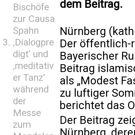
dem Beitrag.
Bischöfe
zur Causa
Nürnberg (kath
Spahn
‚Dialogpre
Der öffentlich-
digt‘ und
Bayerischer Ru
‚meditativ
Beitrag islami
er Tanz’
als „Modest Fa
während
zu luftiger So
der
berichtet das 
Messe
Der Beitrag zei
zum
Nürnberg, deren