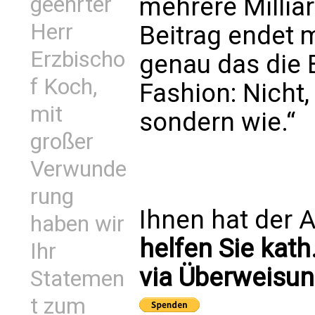
geehrter
mehrere Millia
Herr
Beitrag endet m
Erzbischo
genau das die 
f Koch,
Fashion: Nicht,
mit
sondern wie.“
großer
Verwunde
rung
Ihnen hat der A
haben wir
helfen Sie kath
Ihr
via Überweisun
Statemen
t zum