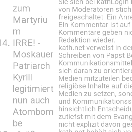
Sie sich bei
kathLogin 
zum
von Moderatoren stich
freigeschaltet. Ein Anr
Martyriu
Ein Kommentar ist auf
m
Kommentare geben nic
Redaktion wieder.
IRRE! -
kath.net verweist in
Moskauer
Schreiben von Papst B
Kommunikationsmittel 
Patriarch
sich daran zu orientie
Kyrill
Medien mitzuteilen be
religiöse Inhalte auf 
legitimiert
Medien zu setzen, sond
nun auch
und Kommunikationsst
hinsichtlich Entscheid
Atombom
zutiefst mit dem Eva
be
nicht explizit davon ge
kath.net behält sich v