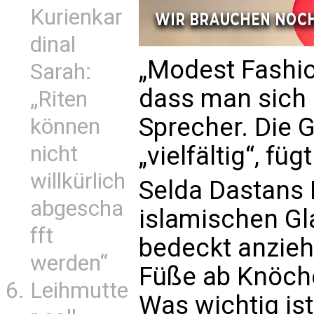
Kurienkar
dinal
„Modest Fashion
Sarah:
dass man sich b
„Riten
Sprecher. Die 
können
nicht
„vielfältig“, füg
willkürlich
Selda Dastans 
abgescha
islamischen G
fft
bedeckt anzieh
werden“
Füße ab Knöchel
Leihmutte
Was wichtig ist