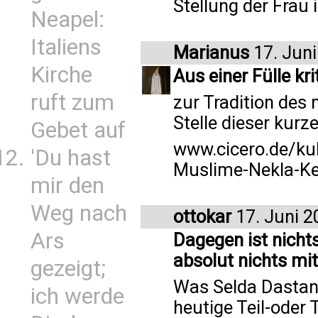
Stellung der Fra
Neapel:
Italiens
Marianus
17. Juni
Kirche
Aus einer Fülle k
ruft zum
zur Tradition des
Stelle dieser kurz
Gebet auf
www.cicero.de/kul
'Du hast
Muslime-Nekla-Ke
mir den
Weg nach
ottokar
17. Juni 2
Ars
Dagegen ist nicht
absolut nichts mi
gezeigt;
Was Selda Dastans 
ich werde
heutige Teil-ode