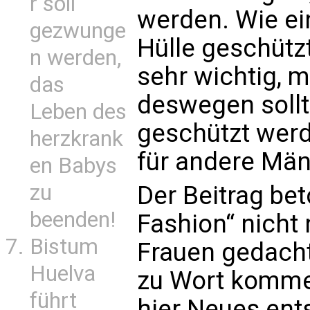
r soll
werden. Wie ei
gezwunge
Hülle geschützt
n werden,
sehr wichtig, m
das
deswegen sollt
Leben des
geschützt werde
herzkrank
für andere Män
en Babys
zu
Der Beitrag be
beenden!
Fashion“ nicht
Bistum
Frauen gedacht
Huelva
zu Wort kommen
führt
hier Neues entst