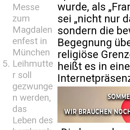
wurde, als „Fr
Messe
sei „nicht nur 
zum
Magdalen
sondern die be
enfest in
Begegnung über 
München
religiöse Gren
Leihmutte
heißt es in ein
r soll
Internetpräsen
gezwunge
n werden,
das
Leben des