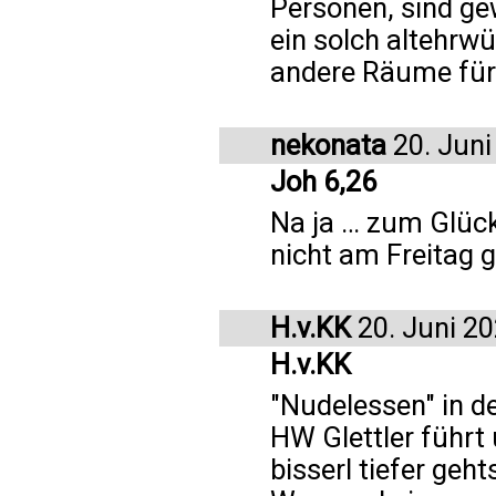
Personen, sind ge
ein solch altehrw
andere Räume für 
nekonata
20. Juni
Joh 6,26
Na ja … zum Glück
nicht am Freitag 
H.v.KK
20. Juni 2
H.v.KK
"Nudelessen" in de
HW Glettler führt 
bisserl tiefer geh