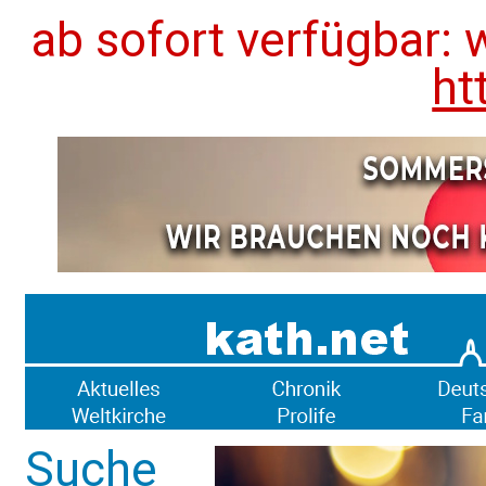
ab sofort verfügbar: 
ht
Suche