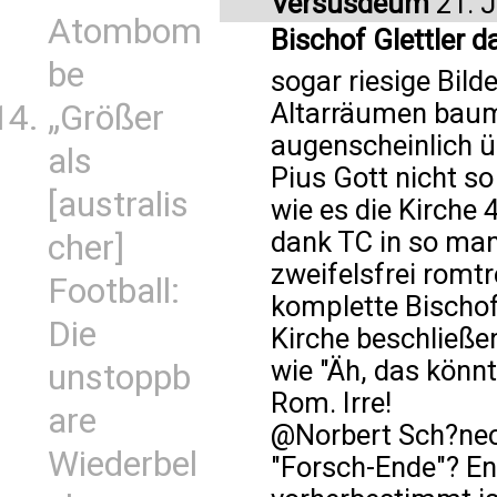
Versusdeum
21. J
Atombom
Bischof Glettler d
be
sogar riesige Bil
Altarräumen baum
„Größer
augenscheinlich ü
als
Pius Gott nicht so
[australis
wie es die Kirche 
dank TC in so ma
cher]
zweifelsfrei romtr
Football:
komplette Bischof
Die
Kirche beschließ
wie "Äh, das könnt
unstoppb
Rom. Irre!
are
@Norbert Sch?neck
Wiederbel
"Forsch-Ende"? End