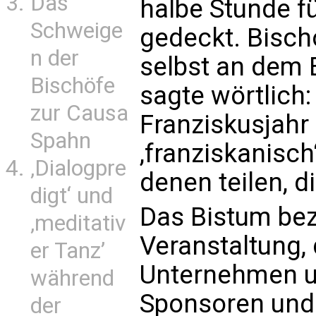
Das
halbe Stunde f
Schweige
gedeckt. Bisch
n der
selbst an dem 
Bischöfe
sagte wörtlich:
zur Causa
Franziskusjahr
Spahn
,franziskanisch
‚Dialogpre
denen teilen, d
digt‘ und
Das Bistum bez
‚meditativ
Veranstaltung,
er Tanz’
Unternehmen u
während
Sponsoren und 
der