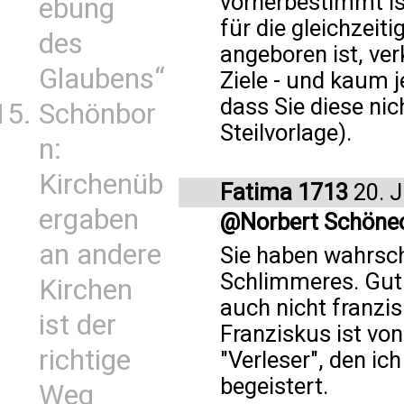
vorherbestimmt is
ebung
für die gleichzeit
des
angeboren ist, ver
Glaubens“
Ziele - und kaum 
dass Sie diese nic
Schönbor
Steilvorlage).
n:
Kirchenüb
Fatima 1713
20. J
ergaben
@Norbert Schöne
an andere
Sie haben wahrsche
Schlimmeres. Gut 
Kirchen
auch nicht franzisk
ist der
Franziskus ist vo
richtige
"Verleser", den ich 
begeistert.
Weg