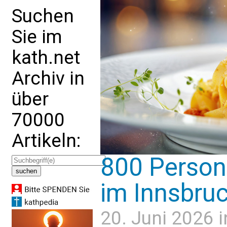
Suchen
Sie im
kath.net
Archiv in
über
70000
Artikeln:
800 Person
im Innsbru
20. Juni 2026 