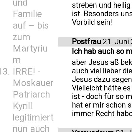
und
streben und heilig
Familie
ist. Besonders uns
Vorbild sein!
auf – bis
zum
Postfrau
21. Juni
Martyriu
Ich hab auch so m
m
aber Jesus aß bek
IRRE! -
auch viel lieber d
Jesus dazu sagen w
Moskauer
Vielleicht hätte es
Patriarch
ist - doch für so
Kyrill
hat er mir schon 
immer Recht hab
legitimiert
nun auch