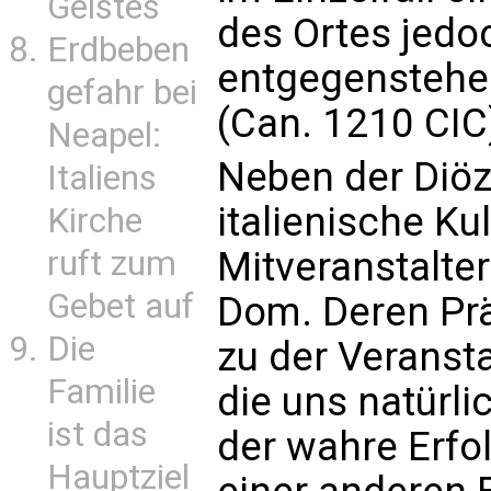
Geistes
des Ortes jedo
Erdbeben
entgegenstehe
gefahr bei
(Can. 1210 CI
Neapel:
Neben der Diöz
Italiens
italienische Kul
Kirche
ruft zum
Mitveranstalte
Gebet auf
Dom. Deren Präs
Die
zu der Veransta
Familie
die uns natürlic
ist das
der wahre Erfo
Hauptziel