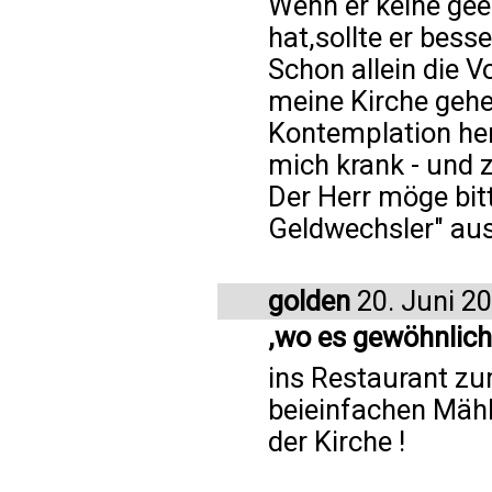
Wenn er keine ge
hat,sollte er bess
Schon allein die V
meine Kirche gehe
Kontemplation her
mich krank - und 
Der Herr möge bitt
Geldwechsler" au
golden
20. Juni 2
,wo es gewöhnlich 
ins Restaurant zu
beieinfachen Mähle
der Kirche !