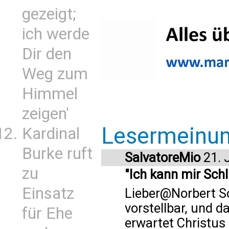
gezeigt;
ich werde
Dir den
Weg zum
Himmel
zeigen'
Lesermeinu
Kardinal
Burke ruft
SalvatoreMio
21. 
zu
"Ich kann mir Sch
Einsatz
Lieber@Norbert S
vorstellbar, und d
für Ehe
erwartet Christus