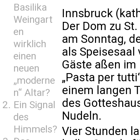
Basilika
Innsbruck (kat
Weingart
Der Dom zu St.
en
am Sonntag, de
wirklich
als Speisesaal
einen
Gäste aßen im
neuen
„Pasta per tutti“
„moderne
einem langen T
n“ Altar?
des Gotteshause
Ein Signal
Nudeln.
des
Himmels?
Vier Stunden l