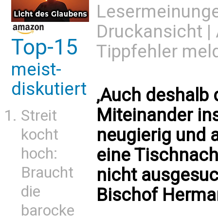
Lesermeinung
Druckansicht
|
Top-15
Tippfehler mel
meist-
diskutiert
‚Auch deshalb d
Miteinander i
Streit
neugierig und 
kocht
hoch:
eine Tischnach
Braucht
nicht ausgesuc
die
Bischof Herman
barocke