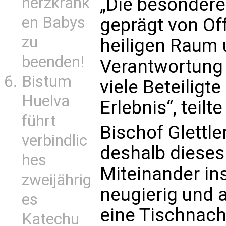
herzkrank
„Die besonder
en Babys
geprägt von Of
zu
heiligen Raum
beenden!
Verantwortung
Bistum
viele Beteiligt
Huelva
Erlebnis“, teilt
führt
Bischof Glettle
verbindlic
deshalb dieses 
hes
Miteinander i
zweijährig
neugierig und 
es
eine Tischnach
Katechu