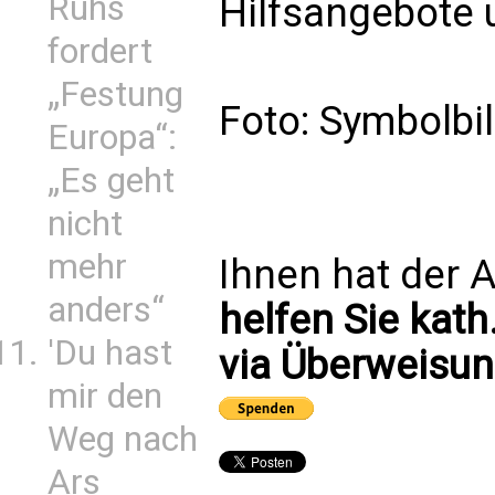
Ruhs
Hilfsangebote u
fordert
„Festung
Foto: Symbolbi
Europa“:
„Es geht
nicht
mehr
Ihnen hat der A
anders“
helfen Sie kath
'Du hast
via Überweisun
mir den
Weg nach
Ars