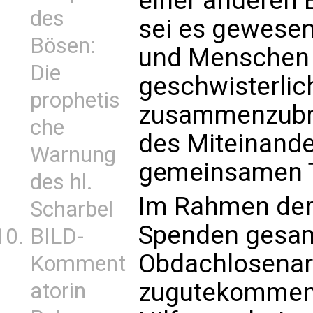
einer anderen E
des
sei es gewesen
Bösen:
und Menschen 
Die
geschwisterli
prophetis
zusammenzubri
che
des Miteinand
Warnung
gemeinsamen T
des hl.
Im Rahmen der
Scharbel
Spenden gesam
BILD-
Obdachlosenarbe
Komment
zugutekommen 
atorin