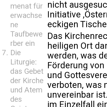
nicht ausgesuch
menat für
Initiative ,Öst
erwachse
eckigen Tische
ne
Taufbewe
Das Kirchenrech
rber ein
heiligen Ort da
Die
werden, was d
Liturgie:
Förderung von 
das Gebet
und Gottesvere
der Kirche
verboten, was m
und Atem
unvereinbar ist
des
im Einzelfall e