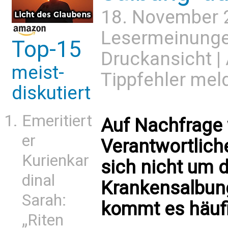
18. November 
Lesermeinung
Top-15
Druckansicht
|
meist-
Tippfehler mel
diskutiert
Emeritiert
Auf Nachfrage 
er
Verantwortliche
Kurienkar
sich nicht um 
dinal
Krankensalbun
Sarah:
kommt es häufi
„Riten