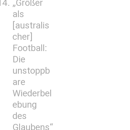
„Größer
als
[australis
cher]
Football:
Die
unstoppb
are
Wiederbel
ebung
des
Glaubens“