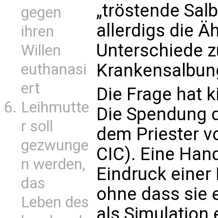
„tröstende Salb
gegen
allerdigs die Ä
ihren
Unterschiede 
Willen
Krankensalbung
euthanasi
ert
Die Frage hat k
Leihmutte
Die Spendung d
r soll
dem Priester v
gezwunge
CIC). Eine Han
n werden,
Eindruck einer
das
ohne dass sie e
Leben des
als Simulation