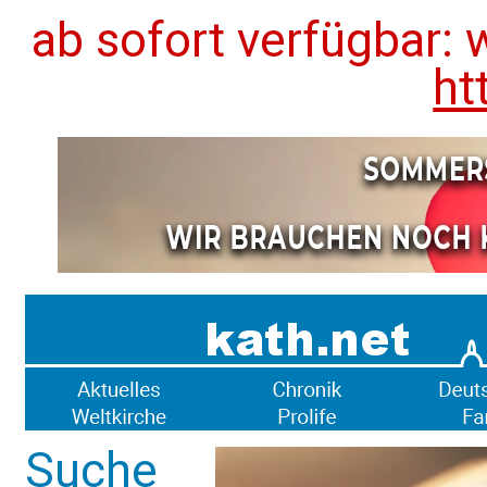
ab sofort verfügbar: 
ht
Suche