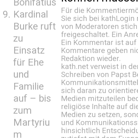
Bonifatius
Für die Kommentiermög
Kardinal
Sie sich bei
kathLogin 
Burke ruft
von Moderatoren stich
freigeschaltet. Ein Anr
zu
Ein Kommentar ist auf
Einsatz
Kommentare geben nic
Redaktion wieder.
für Ehe
kath.net verweist in
und
Schreiben von Papst B
Kommunikationsmittel 
Familie
sich daran zu orientie
auf – bis
Medien mitzuteilen be
religiöse Inhalte auf 
zum
Medien zu setzen, sond
Martyriu
und Kommunikationsst
hinsichtlich Entscheid
m