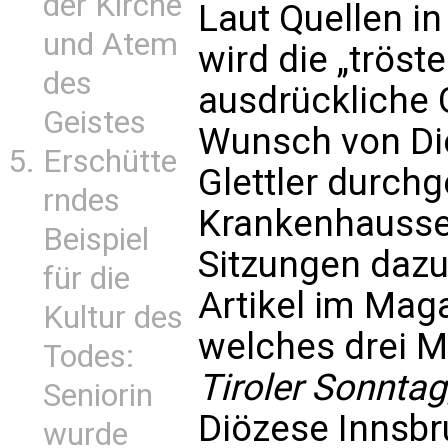
der Kirche
Laut Quellen i
und Atem
wird die „tröst
des
ausdrückliche
Geistes
Wunsch von Di
Erschütte
Glettler durchg
rndes
Krankenhaussee
Beispiel
Sitzungen dazu
für die
Artikel im Mag
Kultur des
welches drei M
Todes:
Tiroler Sonntag
Seniorin
Diözese Innsbru
wurde