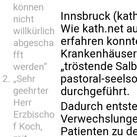
können
Innsbruck (kath
nicht
Wie kath.net au
willkürlich
erfahren konnte
abgescha
Krankenhäuser
fft
„tröstende Sal
werden“
pastoral-seels
„Sehr
durchgeführt.
geehrter
Herr
Dadurch entste
Erzbischo
Verwechslunge
f Koch,
Patienten zu d