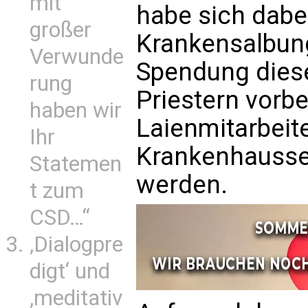
mit
habe sich dabe
großer
Krankensalbung
Verwunde
Spendung dies
rung
Priestern vorb
haben wir
Laienmitarbeite
Ihr
Krankenhausse
Statemen
werden.
t zum
CSD…“
‚Dialogpre
digt‘ und
‚meditativ