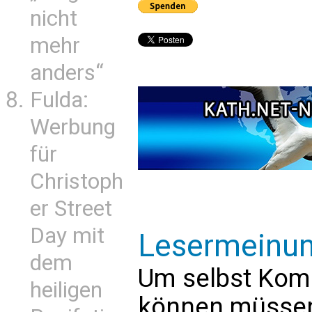
nicht
mehr
anders“
Fulda:
Werbung
für
Christoph
er Street
Day mit
Lesermeinu
dem
Um selbst Kom
heiligen
können müssen 