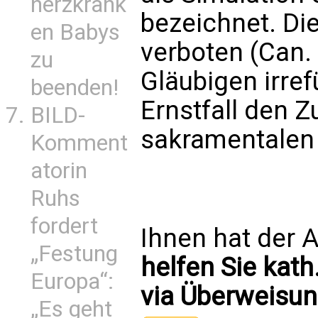
herzkrank
bezeichnet. Die
en Babys
verboten (Can. 
zu
Gläubigen irre
beenden!
Ernstfall den 
BILD-
sakramentalen
Komment
atorin
Ruhs
fordert
Ihnen hat der A
„Festung
helfen Sie kath
Europa“:
via Überweisun
„Es geht