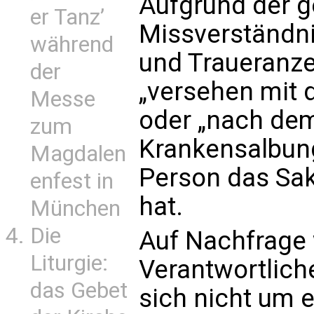
Aufgrund der 
er Tanz’
Missverständni
während
und Traueranze
der
„versehen mit 
Messe
oder „nach de
zum
Krankensalbung
Magdalen
Person das Sa
enfest in
hat.
München
Die
Auf Nachfrage 
Liturgie:
Verantwortliche
das Gebet
sich nicht um 