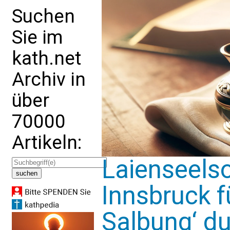
Suchen
Sie im
kath.net
Archiv in
über
70000
Artikeln:
Laienseelso
Innsbruck f
Salbung‘ d