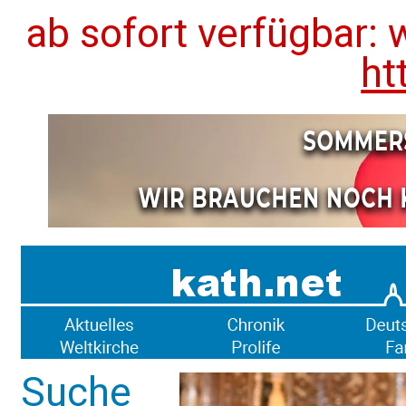
ab sofort verfügbar: 
ht
Suche