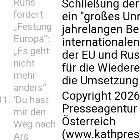
Ruhs
Schließung der
fordert
ein "großes Unr
„Festung
jahrelangen B
Europa“:
internationale
„Es geht
der EU und Russ
nicht
für die Wiedere
mehr
die Umsetzung 
anders“
Copyright 2026
'Du hast
Presseagentur
mir den
Österreich
Weg nach
(www.kathpress
Ars