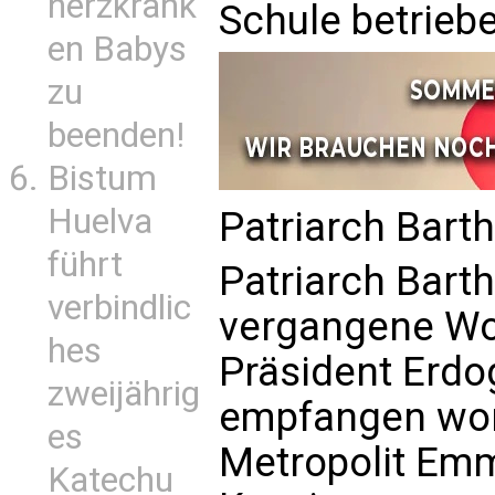
herzkrank
Schule betrieb
en Babys
zu
beenden!
Bistum
Huelva
Patriarch Bart
führt
Patriarch Bart
verbindlic
vergangene Wo
hes
Präsident Erd
zweijährig
empfangen wor
es
Metropolit Em
Katechu