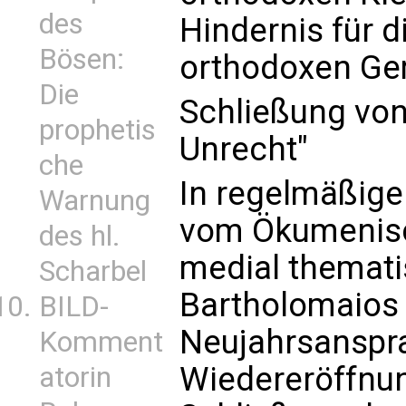
des
Hindernis für di
Bösen:
orthodoxen Ge
Die
Schließung von
prophetis
Unrecht"
che
In regelmäßige
Warnung
vom Ökumenisc
des hl.
medial thematis
Scharbel
Bartholomaios 
BILD-
Neujahrsanspra
Komment
Wiedereröffnun
atorin