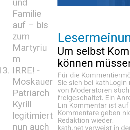
und
Familie
auf – bis
Lesermeinu
zum
Martyriu
Um selbst Kom
m
können müssen 
IRRE! -
Für die Kommentiermög
Moskauer
Sie sich bei
kathLogin 
von Moderatoren stich
Patriarch
freigeschaltet. Ein Anr
Kyrill
Ein Kommentar ist auf
Kommentare geben nic
legitimiert
Redaktion wieder.
nun auch
kath.net verweist in