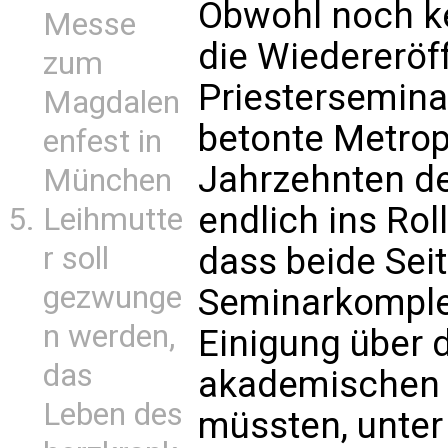
Obwohl noch ke
Messe
die Wiedereröf
zum
Priestersemina
Magdalen
betonte Metrop
enfest in
Jahrzehnten der
München
endlich ins Rol
Leihmutte
r soll
dass beide Sei
gezwunge
Seminarkomple
n werden,
Einigung über 
das
akademischen 
Leben des
müssten, unter