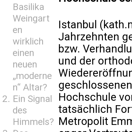
Basilika
Weingart
Istanbul (kath.
en
Jahrzehnten g
wirklich
bzw. Verhandlu
einen
und der orthod
neuen
Wiedereröffnun
„moderne
geschlossenen
n“ Altar?
Hochschule von
Ein Signal
tatsächlich For
des
Metropolit Emm
Himmels?