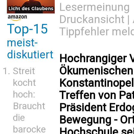
Lesermeinung
Druckansicht
|
Top-15
Tippfehler mel
meist-
diskutiert
Hochrangiger V
Ökumenischen 
Streit
Konstantinopel
kocht
hoch:
Treffen von Pa
Braucht
Präsident Erdo
die
Bewegung - Or
barocke
Hochschule se