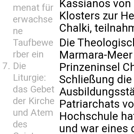
Kassianos von 
menat für
Klosters zur Hei
erwachse
Chalki, teilnah
ne
Die Theologisc
Taufbewe
Marmara-Meer v
rber ein
Die
Prinzeninsel Ch
Liturgie:
Schließung die
das Gebet
Ausbildungsstä
der Kirche
Patriarchats v
und Atem
Hochschule hat
des
und war eines 