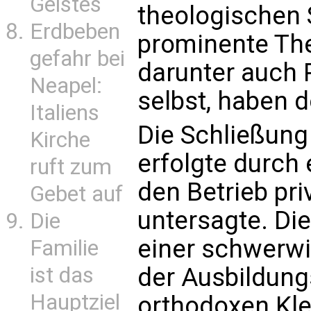
Geistes
theologischen 
Erdbeben
prominente The
gefahr bei
darunter auch 
Neapel:
selbst, haben d
Italiens
Die Schließung
Kirche
erfolgte durch 
ruft zum
den Betrieb pri
Gebet auf
untersagte. Di
Die
einer schwerw
Familie
ist das
der Ausbildung
Hauptziel
orthodoxen Kle