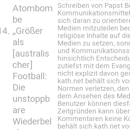
Schreiben von Papst B
Atombom
Kommunikationsmittel 
be
sich daran zu orientie
Medien mitzuteilen be
„Größer
religiöse Inhalte auf 
als
Medien zu setzen, sond
und Kommunikationsst
[australis
hinsichtlich Entscheid
cher]
zutiefst mit dem Eva
nicht explizit davon ge
Football:
kath.net behält sich v
Die
Normen verletzen, den
dem Ansehen des Mediu
unstoppb
Benutzer können diesfa
are
Zeitgründen kann über
Kommentaren keine Ko
Wiederbel
behält sich kath.net vo