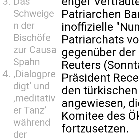
enger Vertrau
Das
Patriarchen Ba
Schweige
n der
inoffizielle "N
Bischöfe
Patriarchats v
zur Causa
gegenüber der
Spahn
Reuters (Sonnta
‚Dialogpre
Präsident Rece
digt‘ und
den türkischen
‚meditativ
angewiesen, d
er Tanz’
Komitee des Ö
während
fortzusetzen.
der