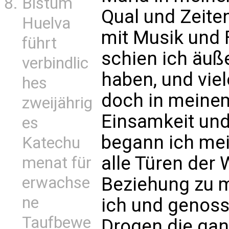
Bistum
Qual und Zeiten
Huelva
mit Musik und F
führt
schien ich äuße
verbindlic
haben, und vie
hes
doch in meinem
zweijährig
Einsamkeit und
es
begann ich mei
Katechu
alle Türen der 
menat für
erwachse
Beziehung zu 
ne
ich und genoss
Taufbewe
Drogen die ga