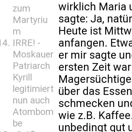
wirklich Maria 
zum
sagte: Ja, natür
Martyriu
Heute ist Mittw
m
anfangen. Etw
IRRE! -
er mir sagte un
Moskauer
Patriarch
ersten Zeit war
Kyrill
Magersüchtige
legitimiert
über das Essen 
nun auch
schmecken und
Atombom
wie z.B. Kaffee
be
unbedingt gut 