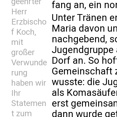
geehrter
fang an, ein no
Herr
Unter Tränen e
Erzbischo
Maria davon u
f Koch,
nachgebend, sc
mit
Jugendgruppe a
großer
Dorf an. So hof
Verwunde
Gemeinschaft z
rung
wusste: die Ju
haben wir
als Komasäufer
Ihr
erst gemeinsa
Statemen
dann wurde ge
t zum