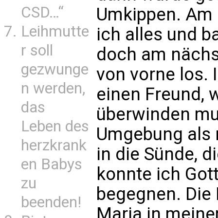
CSD…“
Umkippen. Am 
Leihmutte
ich alles und b
r soll
doch am nächs
gezwunge
von vorne los.
n werden,
einen Freund, 
das
überwinden mu
Leben des
Umgebung als n
herzkrank
in die Sünde, d
en Babys
konnte ich Gott
zu
begegnen. Die 
beenden!
Maria in mein