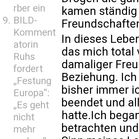
rber ein
kamen ständig
BILD-
Freundschaften
Komment
In dieses Leben
atorin
das mich total 
Ruhs
damaliger Freu
fordert
Beziehung. Ich
„Festung
bisher immer i
Europa“:
beendet und all
„Es geht
hatte.Ich bega
nicht
betrachten und
mehr