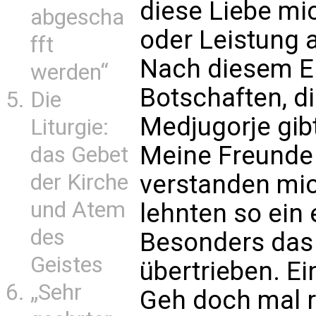
diese Liebe mi
abgescha
oder Leistung
fft
Nach diesem Er
werden“
Botschaften, di
Die
Medjugorje gib
Liturgie:
Meine Freunde
das Gebet
der Kirche
verstanden mic
und Atem
lehnten so ein 
des
Besonders das 
Geistes
übertrieben. E
„Sehr
Geh doch mal r