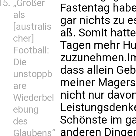
„Größer
Fastentag habe 
als
gar nichts zu e
[australis
aß. Somit hatt
cher]
Tagen mehr Hu
Football:
zuzunehmen.Im
Die
dass allein Ge
unstoppb
meiner Magersu
are
nicht nur davo
Wiederbel
Leistungsdenk
ebung
Schönste im g
des
anderen Dingen
Glaubens“