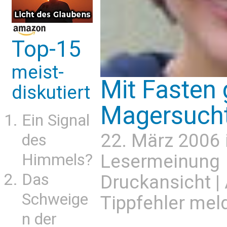
Top-15
meist-
Mit Fasten 
diskutiert
Magersuch
Ein Signal
22. März 2006 
des
Himmels?
Lesermeinung
Das
Druckansicht
|
Schweige
Tippfehler mel
n der