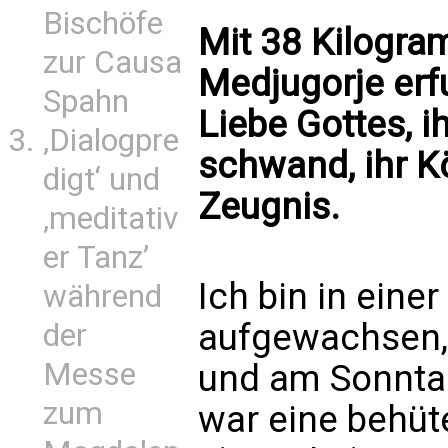
Bischöfe
Mit 38 Kilogra
zur Causa
Medjugorje erfu
Spahn
Liebe Gottes, 
‚Dialogpre
schwand, ihr K
digt‘ und
Zeugnis.
‚meditativ
er Tanz’
Ich bin in eine
während
aufgewachsen, 
der
Messe
und am Sonntag
zum
war eine behütet