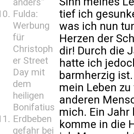
Sinn meines Le
anders“
tief ich gesunk
Fulda:
was ich nun tu
Werbung
für
Herzen der Schre
Christoph
dir! Durch die
er Street
hatte ich jedo
Day mit
barmherzig ist.
dem
mein Leben zu v
heiligen
anderen Mensch
Bonifatius
mich. Ein Jahr 
Erdbeben
komme in die H
gefahr bei