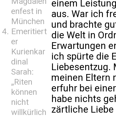
Magdalen
einem Leistung
enfest in
aus. War ich f
München
und brachte gu
Emeritiert
die Welt in Or
er
Erwartungen en
Kurienkar
ich spürte die
dinal
Liebesentzug. M
Sarah:
meinen Eltern 
„Riten
erfuhr bei eine
können
habe nichts ge
nicht
zärtliche Liebe
willkürlich