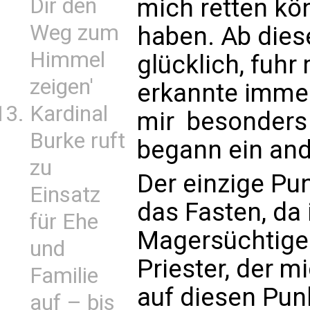
Dir den
mich retten kön
Weg zum
haben. Ab die
Himmel
glücklich, fuhr
zeigen'
erkannte immer
Kardinal
mir  besonders 
Burke ruft
begann ein and
zu
Der einzige Pun
Einsatz
das Fasten, da 
für Ehe
Magersüchtige 
und
Priester, der m
Familie
auf diesen Punkt
auf – bis