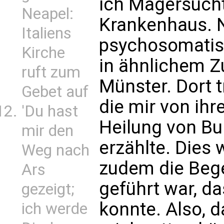
ich Magersucht
Neapel:
Krankenhaus. 
Italiens
psychosomatisc
Kirche
in ähnlichem Z
ruft zum
Münster. Dort t
Gebet auf
die mir von ihr
'Du hast
Heilung von Bu
mir den
erzählte. Dies 
Weg nach
zudem die Beg
Ars
geführt war, da
gezeigt;
konnte. Also, 
ich werde