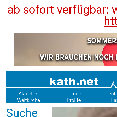
ab sofort verfügbar: 
ht
Suche