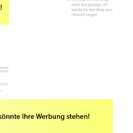
nach Ars gezeigt; ich
werde Dir den Weg zum
Himmel zeigen'
e
dt die
igiöse
ediums
n.