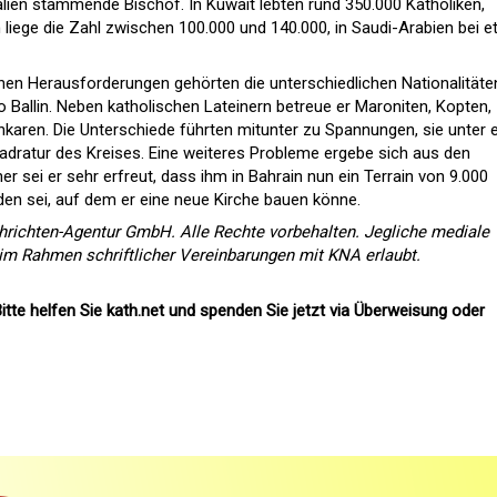
alien stammende Bischof. In Kuwait lebten rund 350.000 Katholiken,
in liege die Zahl zwischen 100.000 und 140.000, in Saudi-Arabien bei 
en Herausforderungen gehörten die unterschiedlichen Nationalitäte
o Ballin. Neben katholischen Lateinern betreue er Maroniten, Kopten,
aren. Die Unterschiede führten mitunter zu Spannungen, sie unter 
adratur des Kreises. Eine weiteres Probleme ergebe sich aus den
r sei er sehr erfreut, dass ihm in Bahrain nun ein Terrain von 9.000
n sei, auf dem er eine neue Kirche bauen könne.
richten-Agentur GmbH. Alle Rechte vorbehalten. Jegliche mediale
 im Rahmen schriftlicher Vereinbarungen mit KNA erlaubt.
itte helfen Sie kath.net und spenden Sie jetzt via Überweisung oder