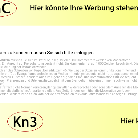
n zu können müssen Sie sich bitte einloggen.
Artikeln müssen Sie sich bei
kathLogin registrieren
. Die Kommentare werden von Moderatoren
t. Ein Anrecht auf Freischaltung besteht nicht. Ein Kommentar ist auf 1000 Zeichen beschränkt. Di
e Meinung der Redaktion wieder.
 an das Schreiben von Papst Benedikt zum 45. Welttag der Sozialen Kommunikationsmittel und lä
tieren: "Das Evangelium durch die neuen Medien mitzuteilen bedeutet nicht nur, ausgesprochen rel
en Medien zu setzen, sondern auch im eigenen digitalen Profil und Kommunikationsstil konsequent
en, Präferenzen und Urteilen, die zutiefst mit dem Evangelium übereinstimmen, auch wenn nicht
net
)
e strafrechtliche Normen verletzen, den guten Sitten widersprechen oder sonst dem Ansehen des M
önnen diesfalls keine Ansprüche stellen. Aus Zeitgründen kann über die Moderation von User-
en. Weiters behält sich kath.net vor, strafrechtlich relevante Tatbestände zur Anzeige zu bringe