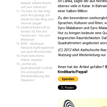
Sri Lanka, sagte der aus Nordit
Neapel: Italiens Kirche
ebenso viele in Katar. In Bahra
ruft zum Gebet auf
einer halben Million.
'Du hast mir den Weg
nach Ars gezeigt; ich
Zu den besonderen seelsorglich
werde Dir den Weg zum
Sprachen, Kulturen und Riten, s
Himmel zeigen'
Kardinal Burke ruft zu
Syro-Malabaren und Syro-Malank
Einsatz für Ehe und
Hut zu bringen bedeute eine Qu
Familie auf – bis zum
begrenzten Räumlichkeiten. Dahe
Martyrium
Quadratmetern angeboten worde
IRRE! - Moskauer
Patriarch Kyrill legitimiert
(C) 2012 KNA Katholische Nach
nun auch Atombombe
Nutzung und Weiterleitung nur
Frust beim Klima-
Kleber-Jesuiten
„Größer als
Ihnen hat der Artikel gefallen?
B
[australischer] Football:
Kreditkarte/Paypal!
Die unstoppbare
Wiederbelebung des
Glaubens“