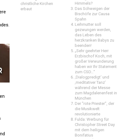
Himmels?
christliche Kirchen
Das Schweigen der
erbaut
ere
Bischöfe zur Causa
Spahn
ndes.
Leihmutter soll
gezwungen werden,
das Leben des
herzkranken Babys zu
beenden!
„Sehr geehrter Herr
Erzbischof Koch, mit
großer Verwunderung
haben wir Ihr Statement
zum CSD…“
‚Dialogpredigt‘ und
‚meditativer Tanz’
während der Messe
zum Magdalenenfest in
ien
München
Der "rote Priester", der
die Musikwelt
revolutionierte
n
Fulda: Werbung für
Christopher Street Day
mit dem heiligen
und
Bonifatius