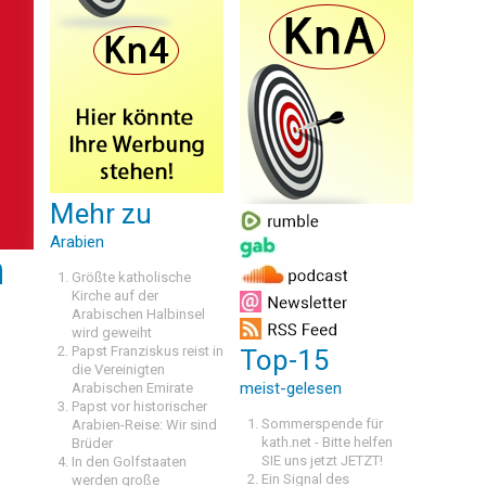
Mehr zu
Arabien
h
Größte katholische
Kirche auf der
Arabischen Halbinsel
wird geweiht
Papst Franziskus reist in
Top-15
die Vereinigten
meist-gelesen
Arabischen Emirate
Papst vor historischer
Sommerspende für
Arabien-Reise: Wir sind
kath.net - Bitte helfen
Brüder
SIE uns jetzt JETZT!
In den Golfstaaten
Ein Signal des
werden große