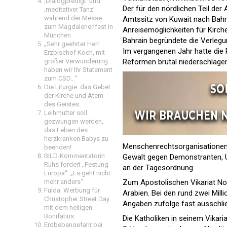
‚Dialogpredigt‘ und
Der für den nördlichen Teil der
‚meditativer Tanz’
während der Messe
Amtssitz von Kuwait nach Bahrai
zum Magdalenenfest in
Anreisemöglichkeiten für Kirch
München
Bahrain begründete die Verlegun
„Sehr geehrter Herr
Im vergangenen Jahr hatte die
Erzbischof Koch, mit
Reformen brutal niederschlagen
großer Verwunderung
haben wir Ihr Statement
zum CSD…“
Die Liturgie: das Gebet
der Kirche und Atem
des Geistes
Leihmutter soll
gezwungen werden,
das Leben des
herzkranken Babys zu
Menschenrechtsorganisationen ha
beenden!
BILD-Kommentatorin
Gewalt gegen Demonstranten, Un
Ruhs fordert „Festung
an der Tagesordnung.
Europa“: „Es geht nicht
Zum Apostolischen Vikariat No
mehr anders“
Fulda: Werbung für
Arabien. Bei den rund zwei Milli
Christopher Street Day
Angaben zufolge fast ausschlie
mit dem heiligen
Bonifatius
Die Katholiken in seinem Vikari
Erdbebengefahr bei