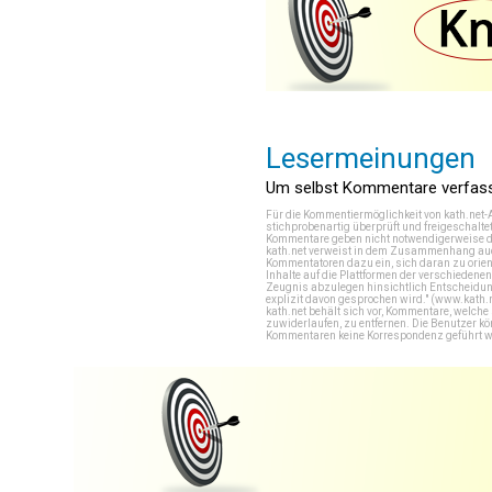
Lesermeinungen
Um selbst Kommentare verfasse
Für die Kommentiermöglichkeit von kath.net-
stichprobenartig überprüft und freigeschalte
Kommentare geben nicht notwendigerweise di
kath.net verweist in dem Zusammenhang auch
Kommentatoren dazu ein, sich daran zu orien
Inhalte auf die Plattformen der verschieden
Zeugnis abzulegen hinsichtlich Entscheidung
explizit davon gesprochen wird." (
www.kath.
kath.net behält sich vor, Kommentare, welch
zuwiderlaufen, zu entfernen. Die Benutzer k
Kommentaren keine Korrespondenz geführt werd