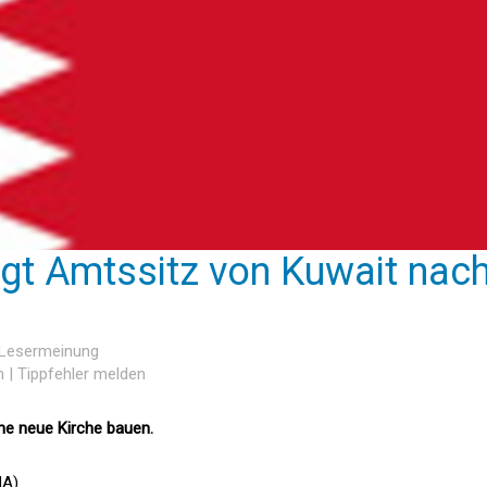
egt Amtssitz von Kuwait nac
 Lesermeinung
n
|
Tippfehler melden
ine neue Kirche bauen.
NA)