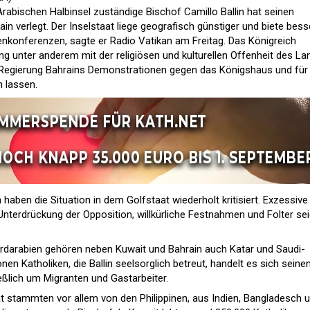
 Arabischen Halbinsel zuständige Bischof Camillo Ballin hat seinen
n verlegt. Der Inselstaat liege geografisch günstiger und biete bess
enkonferenzen, sagte er Radio Vatikan am Freitag. Das Königreich
g unter anderem mit der religiösen und kulturellen Offenheit des La
 Regierung Bahrains Demonstrationen gegen das Königshaus und für
 lassen.
ben die Situation in dem Golfstaat wiederholt kritisiert. Exzessive
terdrückung der Opposition, willkürliche Festnahmen und Folter se
rdarabien gehören neben Kuwait und Bahrain auch Katar und Saudi-
onen Katholiken, die Ballin seelsorglich betreut, handelt es sich seine
ßlich um Migranten und Gastarbeiter.
at stammten vor allem von den Philippinen, aus Indien, Bangladesch 