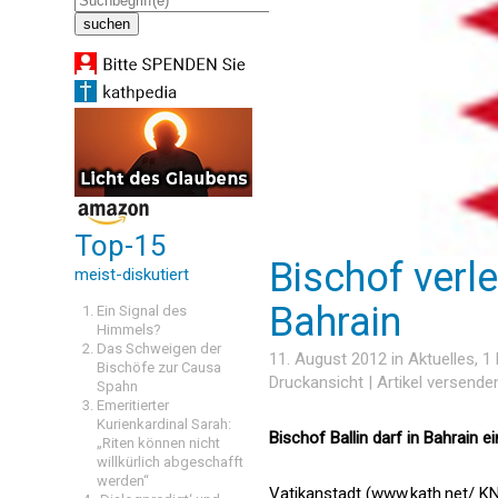
Top-15
Bischof verl
meist-diskutiert
Bahrain
Ein Signal des
Himmels?
Das Schweigen der
11. August 2012 in
Aktuelles
, 1
Bischöfe zur Causa
Druckansicht
|
Artikel versende
Spahn
Emeritierter
Kurienkardinal Sarah:
Bischof Ballin darf in Bahrain e
„Riten können nicht
willkürlich abgeschafft
werden“
Vatikanstadt (www.kath.net/ K