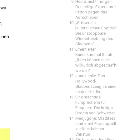
Heute, nicht morgen!
Der heilige Expeditus –
etwa
Patron gegen das
Aufschieben
„Größer als
n,
[australischer] Football:
Die unstoppbare
einen
Wiederbelebung des
Glaubens“
Emeritierter
Kurienkardinal Sarah:
„Riten können nicht
willkürlich abgeschafft
werden“
Joan Leslie: Das
Hollywood-
Glaubenszeugnis einer
echten Heldin
Eine mächtige
Fürsprecherin für
Ehepaare: Die heilige
Birgitta von Schweden
Medjugorje: Mladifest
startet mit Papstappell
zur Rückkehr zu
Christus
'Du hast mir den Weg