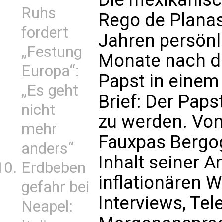
Ruhs
Rego de Planas,
fordert
Jahren persönli
„Festung
Monate nach d
Europa“:
Papst in einem
„Es geht
Brief: Der Paps
nicht
zu werden. Von
mehr
Fauxpas Bergogl
anders“
Inhalt seiner A
Erdbeben
inflationären 
gefahr bei
Interviews, Te
Neapel: