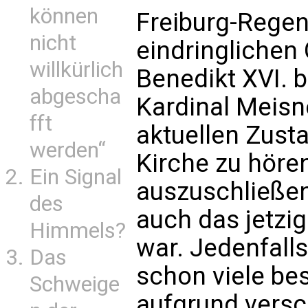
können
Freiburg-Regen
nicht
eindringlichen
willkürlich
Benedikt XVI. 
abgescha
Kardinal Meisn
fft
aktuellen Zust
werden“
Kirche zu hören
Ein Signal
auszuschließen,
des
auch das jetzig
Himmels?
war. Jedenfalls
Das
schon viele bes
Schweige
aufgrund versc