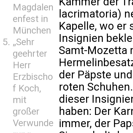
Kammer der Tr
Magdalen
lacrimatoria) n
enfest in
Kapelle, wo er 
München
Insignien bekle
„Sehr
Samt-Mozetta 
geehrter
Hermelinbesatz
Herr
der Päpste und 
Erzbischo
roten Schuhen.
f Koch,
dieser Insignie
mit
haben: Der Karn
großer
immer, der Paps
Verwunde