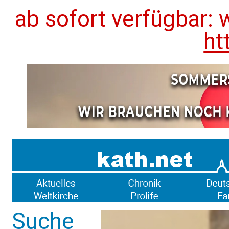
ab sofort verfügbar: 
ht
Suche