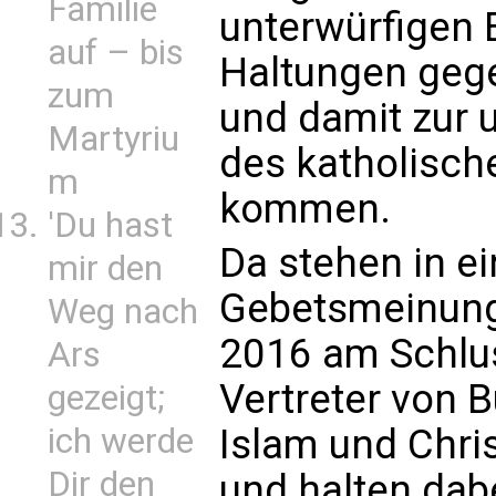
Familie
unterwürfigen 
auf – bis
Haltungen geg
zum
und damit zur 
Martyriu
des katholisch
m
kommen.
'Du hast
Da stehen in e
mir den
Gebetsmeinung
Weg nach
2016 am Schlus
Ars
Vertreter von 
gezeigt;
Islam und Chr
ich werde
Dir den
und halten dabe