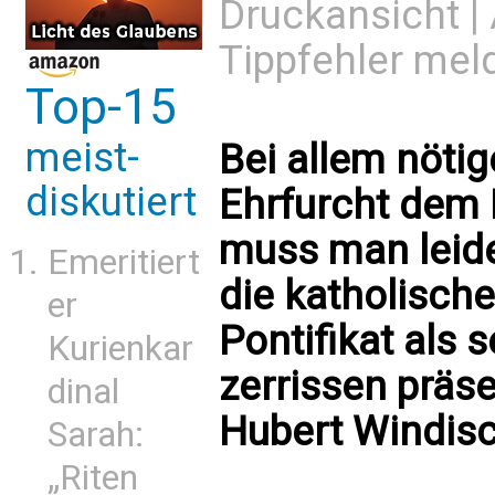
Druckansicht
|
Tippfehler mel
Top-15
meist-
Bei allem nötig
diskutiert
Ehrfurcht dem
muss man leider
Emeritiert
die katholische
er
Pontifikat als 
Kurienkar
zerrissen präse
dinal
Hubert Windis
Sarah:
„Riten