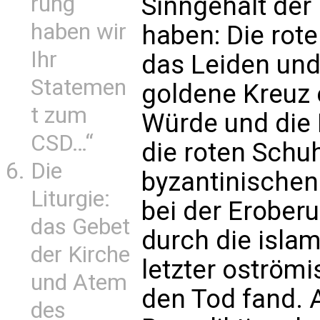
Sinngehalt der 
rung
haben wir
haben: Die rot
Ihr
das Leiden und 
Statemen
goldene Kreuz e
t zum
Würde und die 
CSD…“
die roten Schu
Die
byzantinischen 
Liturgie:
bei der Erober
das Gebet
durch die isla
der Kirche
letzter oströmi
und Atem
den Tod fand. A
des