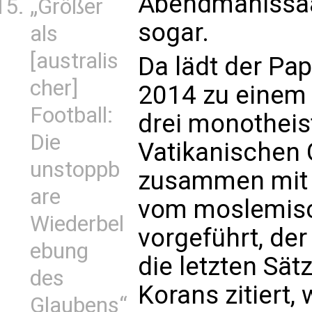
Abendmahlssaal
„Größer
sogar.
als
[australis
Da lädt der Pa
cher]
2014 zu einem 
Football:
drei monotheis
Die
Vatikanischen 
unstoppb
zusammen mit
are
vom moslemisc
Wiederbel
vorgeführt, de
ebung
die letzten Sät
des
Korans zitiert,
Glaubens“