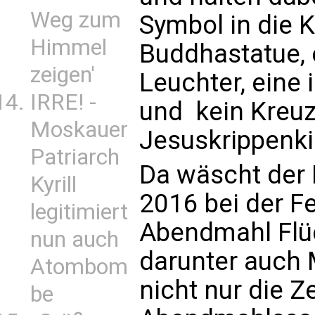
Weg zum
Symbol in die K
Himmel
Buddhastatue,
zeigen'
Leuchter, eine
IRRE! -
und  kein Kreu
Moskauer
Jesuskrippenki
Patriarch
Da wäscht der
Kyrill
2016 bei der F
legitimiert
Abendmahl Flüc
nun auch
darunter auch 
Atombom
nicht nur die 
be