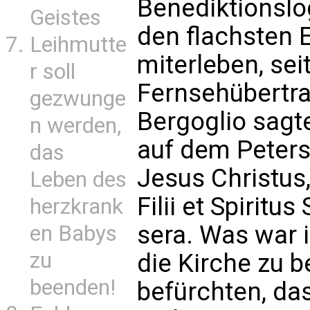
Benediktionslog
Geistes
den flachsten 
Leihmutte
miterleben, sei
r soll
Fernsehübertra
gezwunge
Bergoglio sagt
n werden,
auf dem Peters
das
Jesus Christus,
Leben des
Filii et Spiritu
herzkrank
sera. Was war 
en Babys
zu
die Kirche zu 
beenden!
befürchten, da