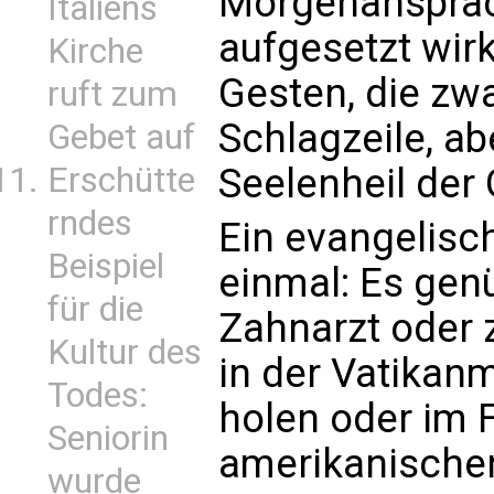
Morgenansprac
Italiens
aufgesetzt wir
Kirche
Gesten, die zwa
ruft zum
Schlagzeile, ab
Gebet auf
Seelenheil der 
Erschütte
rndes
Ein evangelisc
Beispiel
einmal: Es gen
für die
Zahnarzt oder 
Kultur des
in der Vatikan
Todes:
holen oder im 
Seniorin
amerikanischen
wurde