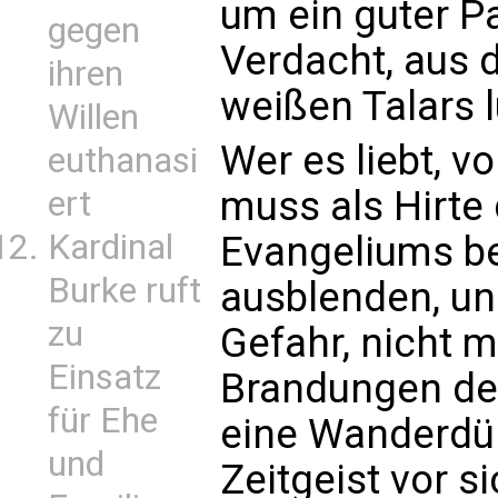
um ein guter Pa
gegen
Verdacht, aus 
ihren
weißen Talars lu
Willen
Wer es liebt, v
euthanasi
muss als Hirte 
ert
Kardinal
Evangeliums be
Burke ruft
ausblenden, und
zu
Gefahr, nicht m
Einsatz
Brandungen des
für Ehe
eine Wanderdün
und
Zeitgeist vor s