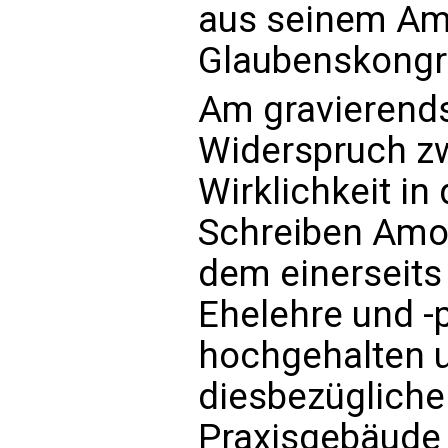
aus seinem Amt
Glaubenskongr
Am gravierends
Widerspruch z
Wirklichkeit i
Schreiben Amori
dem einerseits 
Ehelehre und -
hochgehalten u
diesbezügliche
Praxisgebäude 