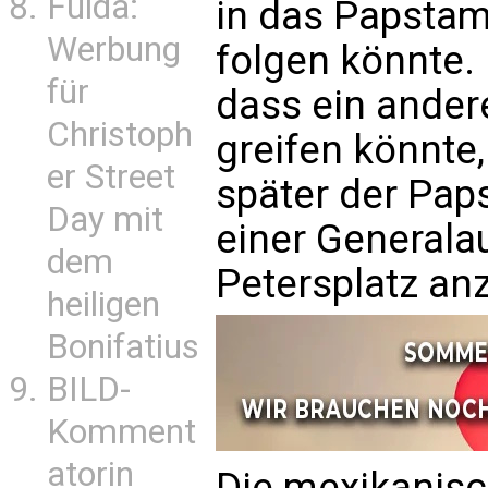
Fulda:
in das Papstamt
Werbung
folgen könnte. 
für
dass ein ander
Christoph
greifen könnte,
er Street
später der Pap
Day mit
einer Generala
dem
Petersplatz an
heiligen
Bonifatius
BILD-
Komment
atorin
Die mexikanisc