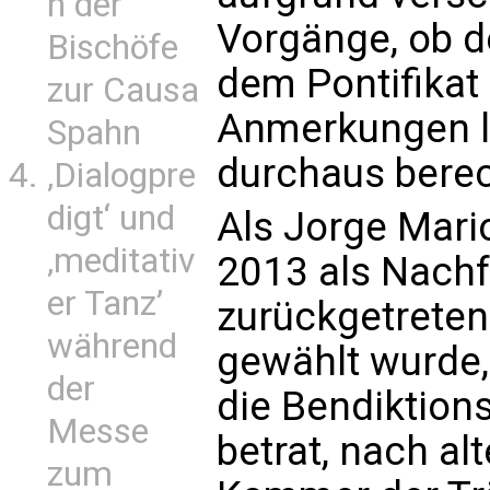
n der
Vorgänge, ob de
Bischöfe
dem Pontifikat 
zur Causa
Anmerkungen l
Spahn
durchaus berec
‚Dialogpre
digt‘ und
Als Jorge Mari
‚meditativ
2013 als Nachf
er Tanz’
zurückgetreten
während
gewählt wurde, 
der
die Bendiktion
Messe
betrat, nach al
zum