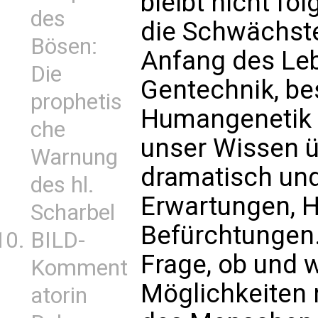
bleibt nicht fo
des
die Schwächst
Bösen:
Anfang des Leb
Die
Gentechnik, be
prophetis
Humangenetik 
che
unser Wissen 
Warnung
dramatisch und
des hl.
Erwartungen, 
Scharbel
Befürchtungen.
BILD-
Frage, ob und 
Komment
Möglichkeiten 
atorin