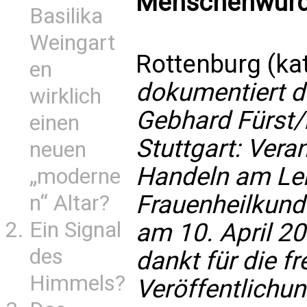
Menschenwürde
Basilika
Weingart
Rottenburg (ka
en
dokumentiert d
wirklich
Gebhard Fürst/
einen
Stuttgart: Vera
neuen
Handeln am Lebe
„moderne
Frauenheilkund
n“ Altar?
Ein Signal
am 10. April 20
des
dankt für die f
Himmels?
Veröffentlichun