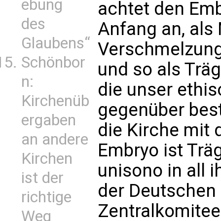
ebung
achtet den Em
des
Anfang an, als
Glaubens“
Verschmelzung
Schönbor
und so als Trä
n:
die unser ethi
Kirchenüb
gegenüber best
ergaben
die Kirche mit d
an andere
Embryo ist Trä
Kirchen
unisono in all i
ist der
der Deutschen
richtige
Zentralkomitee
Weg