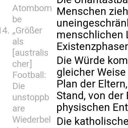
Atombom
Menschen zieht
be
uneingeschränk
„Größer
menschlichen L
als
Existenzphasen
[australis
Die Würde kom
cher]
gleicher Weise
Football:
Plan der Eltern
Die
Stand, von der
unstoppb
physischen Ent
are
Wiederbel
Die katholisch