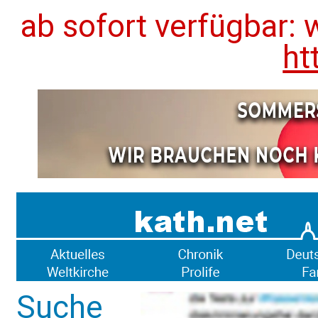
ab sofort verfügbar: 
ht
Suche