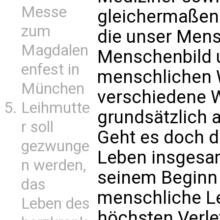
Messe
gleichermaßen
zum
die unser Mens
Magdalen
Menschenbild u
enfest in
menschlichen 
München
verschiedene 
Leihmutte
grundsätzlich a
r soll
Geht es doch d
gezwunge
Leben insgesam
n werden,
seinem Beginn
das
menschliche Le
Leben des
höchsten Verle