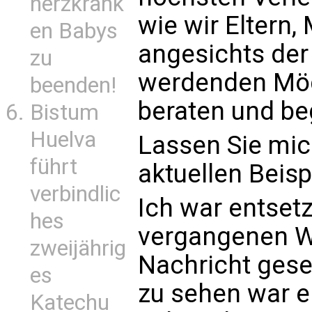
herzkrank
wie wir Eltern,
en Babys
angesichts de
zu
werdenden Mög
beenden!
beraten und be
Bistum
Huelva
Lassen Sie mic
führt
aktuellen Beisp
verbindlic
Ich war entsetzt
hes
vergangenen 
zweijährig
Nachricht gese
es
zu sehen war ei
Katechu