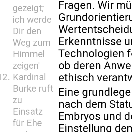
Fragen. Wir mü
gezeigt;
Grundorientie
ich werde
Wertentscheidu
Dir den
Erkenntnisse u
Weg zum
Technologien f
Himmel
ob deren Anwe
zeigen'
ethisch verant
Kardinal
Burke ruft
Eine grundlegen
zu
nach dem Stat
Einsatz
Embryos und d
für Ehe
Einstellung d