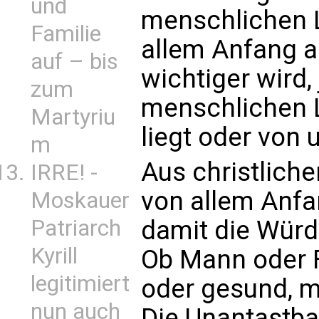
und
menschlichen 
Familie
allem Anfang a
auf – bis
wichtiger wird,
zum
menschlichen 
Martyriu
liegt oder von 
m
Aus christliche
IRRE! -
von allem Anfa
Moskauer
damit die Wür
Patriarch
Kyrill
Ob Mann oder Fr
legitimiert
oder gesund, m
nun auch
Die Unantastba