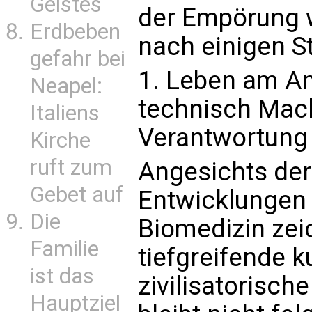
Geistes
der Empörung w
Erdbeben
nach einigen S
gefahr bei
1. Leben am A
Neapel:
technisch Mac
Italiens
Verantwortung
Kirche
ruft zum
Angesichts de
Gebet auf
Entwicklungen 
Die
Biomedizin zei
Familie
tiefgreifende k
ist das
zivilisatorisch
Hauptziel