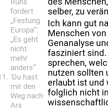
des Menschen,
Ruhs
selber, zu verä
fordert
„Festung
Ich kann gut na
Europa“:
Menschen von 
„Es geht
Genanalyse un
nicht
fasziniert sind
mehr
sprechen, welc
anders“
nutzen sollten
'Du hast
erlaubt ist und
mir den
folglich nicht i
Weg nach
wissenschaftli
Ars