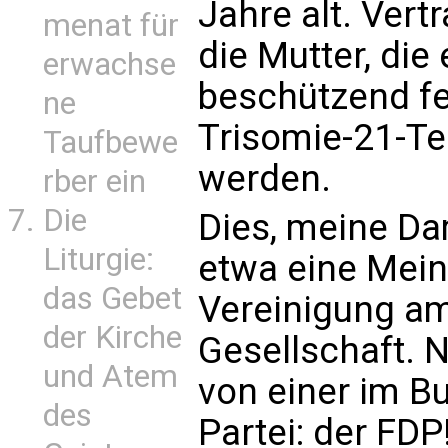
Jahre alt. Vert
menat für
die Mutter, die 
erwachse
beschützend fes
ne
Trisomie-21-T
Taufbewe
werden.
rber ein
Die
Dies, meine Da
Liturgie:
etwa eine Mei
das Gebet
Vereinigung am
der Kirche
Gesellschaft. 
und Atem
von einer im B
des
Partei: der FD