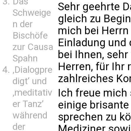
Das
Sehr geehrte 
Schweige
gleich zu Begi
n der
mich bei Herrn 
Bischöfe
Einladung und 
zur Causa
bei Ihnen, seh
Spahn
Herren, für Ihr
‚Dialogpre
zahlreiches K
digt‘ und
Ich freue mich 
‚meditativ
einige brisant
er Tanz’
während
sprechen zu kö
der
Mediziner sowi