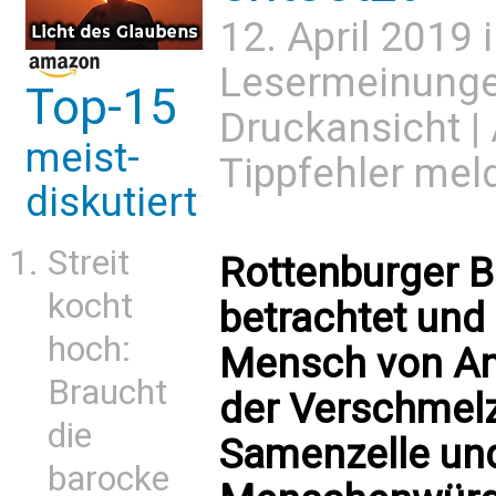
12. April 2019 
Lesermeinung
Top-15
Druckansicht
|
meist-
Tippfehler mel
diskutiert
Streit
Rottenburger Bi
kocht
betrachtet und
hoch:
Mensch von An
Braucht
der Verschmelz
die
Samenzelle und
barocke