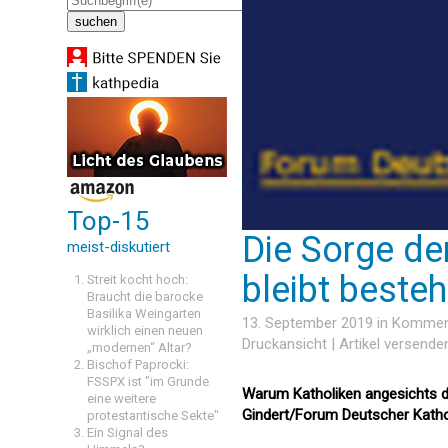
Top-15
Die Sorge d
meist-diskutiert
bleibt besteh
Streit kocht hoch:
Braucht die barocke
Basilika Weingarten
13. September 2019 in
Kommen
wirklich einen neuen
Druckansicht
|
Artikel versende
„modernen“ Altar?
Bischof Paprocki:
FSSPX ist "im Grunde
Warum Katholiken angesichts 
eine weitere
Gindert/Forum Deutscher Katho
protestantische Sekte"
Ein Signal des