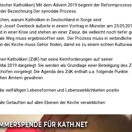
tscher Katholiken
) Mit dem Advent 2019 beginnt der Reformprozess
 der Bezeichnung Der synodale Prozess.
chen, warum Katholiken in Deutschland in Sorge sind:
nz-Josef Overbeck äußerte in einem Vortrag in Münster am 25.05.201
ind in einer Krise und stehen an einer Zäsur, die vielleicht noch tiefer g
dale Weg muss ergebnisoffen sein.  Der Prozess muss in verbindliche
ik an der Kirche muss Gehör finden, damit es zu einem echten Kulturwa
en Katholiken (ZdK) hat seine Kernforderungen auf seiner
ai 2019 dargelegt. Sie werden als Grundlage einer Beteiligung des 
höfen vorgelegt. Die Agenda des ZdK enthält u.a. folgende Punkte:
lichen Ämtern gewähren
 die vielfältigen Lebensformen und Lebenswirklichkeiten positiv
le Getauften auf allen Ebenen der Kirche verwirklichen