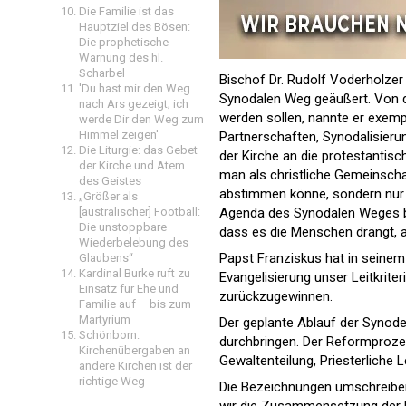
Die Familie ist das
Hauptziel des Bösen:
Die prophetische
Warnung des hl.
Scharbel
Bischof Dr. Rudolf Voderholzer
'Du hast mir den Weg
Synodalen Weg geäußert. Von 
nach Ars gezeigt; ich
werden sollen, nannte er exemp
werde Dir den Weg zum
Himmel zeigen'
Partnerschaften, Synodalisierun
Die Liturgie: das Gebet
der Kirche an die protestantis
der Kirche und Atem
man als christliche Gemeinschaf
des Geistes
abstimmen könne, sondern nur 
„Größer als
Agenda des Synodalen Weges bli
[australischer] Football:
Die unstoppbare
dass es die Menschen drängt, 
Wiederbelebung des
Papst Franziskus hat in seinem 
Glaubens“
Kardinal Burke ruft zu
Evangelisierung unser Leitkrite
Einsatz für Ehe und
zurückzugewinnen.
Familie auf – bis zum
Martyrium
Der geplante Ablauf der Synode 
Schönborn:
durchbringen. Der Reformprozes
Kirchenübergaben an
Gewaltenteilung, Priesterliche 
andere Kirchen ist der
richtige Weg
Die Bezeichnungen umschreiben 
wir die Zusammensetzung der F