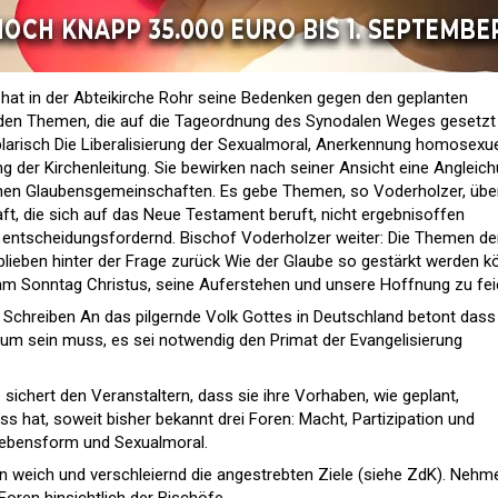
 hat in der Abteikirche Rohr seine Bedenken gegen den geplanten
den Themen, die auf die Tageordnung des Synodalen Weges gesetzt
larisch Die Liberalisierung der Sexualmoral, Anerkennung homosexue
g der Kirchenleitung. Sie bewirken nach seiner Ansicht eine Angleic
chen Glaubensgemeinschaften. Es gebe Themen, so Voderholzer, über
t, die sich auf das Neue Testament beruft, nicht ergebnisoffen
entscheidungsfordernd. Bischof Voderholzer weiter: Die Themen de
eben hinter der Frage zurück Wie der Glaube so gestärkt werden k
am Sonntag Christus, seine Auferstehen und unsere Hoffnung zu feie
Schreiben An das pilgernde Volk Gottes in Deutschland betont dass
rium sein muss, es sei notwendig den Primat der Evangelisierung
sichert den Veranstaltern, dass sie ihre Vorhaben, wie geplant,
s hat, soweit bisher bekannt drei Foren: Macht, Partizipation und
Lebensform und Sexualmoral.
weich und verschleiernd die angestrebten Ziele (siehe ZdK). Nehm
oren hinsichtlich der Bischöfe