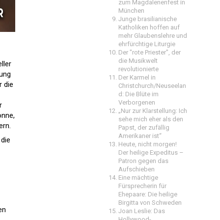
zum Magdalenenfest in
München
Junge brasilianische
Katholiken hoffen auf
mehr Glaubenslehre und
ehrfürchtige Liturgie
Der "rote Priester", der
die Musikwelt
ller
revolutionierte
hung
Der Karmel in
 die
Christchurch/Neuseelan
d: Die Blüte im
Verborgenen
r
„Nur zur Klarstellung: Ich
önne,
sehe mich eher als den
rn.
Papst, der zufällig
Amerikaner ist“
 die
Heute, nicht morgen!
Der heilige Expeditus –
Patron gegen das
Aufschieben
Eine mächtige
Fürsprecherin für
Ehepaare: Die heilige
Birgitta von Schweden
en
Joan Leslie: Das
Hollywood-