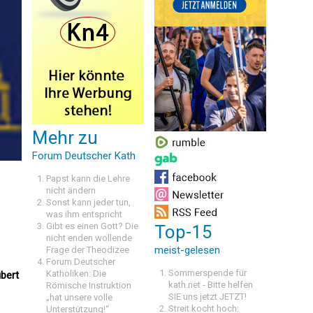
Mehr zu
Forum Deutscher Kath
Papst kann die Lehre
nicht ändern
Sonst kann jeder tun,
was ihm entspricht
Gibt es einen Gott? Die
Top-15
nicht enden wollende
meist-gelesen
Frage der Theodizee
Forum Deutscher
Sommerspende für
Katholiken: Die
bert
kath.net - Bitte helfen
Römische Instruktion
SIE uns jetzt JETZT!
„hat unsere volle
Streit kocht hoch:
Unterstützung!“