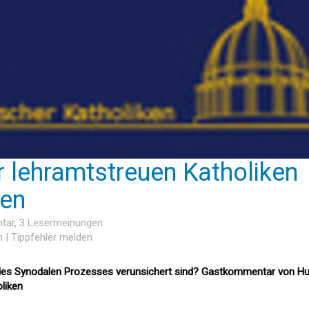
er lehramtstreuen Katholiken
en
tar
, 3 Lesermeinungen
n
|
Tippfehler melden
des Synodalen Prozesses verunsichert sind? Gastkommentar von Hu
liken