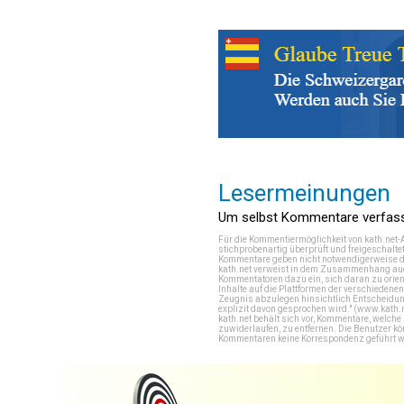
Lesermeinungen
Um selbst Kommentare verfasse
Für die Kommentiermöglichkeit von kath.net-
stichprobenartig überprüft und freigeschalte
Kommentare geben nicht notwendigerweise di
kath.net verweist in dem Zusammenhang auch
Kommentatoren dazu ein, sich daran zu orien
Inhalte auf die Plattformen der verschieden
Zeugnis abzulegen hinsichtlich Entscheidung
explizit davon gesprochen wird." (
www.kath.
kath.net behält sich vor, Kommentare, welch
zuwiderlaufen, zu entfernen. Die Benutzer k
Kommentaren keine Korrespondenz geführt werd