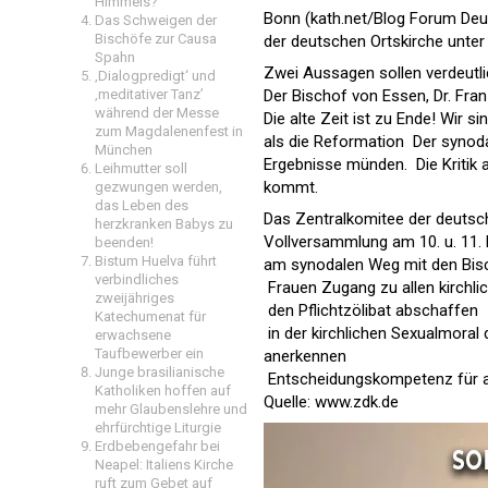
Himmels?
Bonn (kath.net/
Blog Forum Deu
Das Schweigen der
Bischöfe zur Causa
der deutschen Ortskirche unter
Spahn
Zwei Aussagen sollen verdeutli
‚Dialogpredigt‘ und
Der Bischof von Essen, Dr. Fra
‚meditativer Tanz’
während der Messe
Die alte Zeit ist zu Ende! Wir s
zum Magdalenenfest in
als die Reformation  Der syno
München
Ergebnisse münden.  Die Krit
Leihmutter soll
kommt.
gezwungen werden,
das Leben des
Das Zentralkomitee der deutsch
herzkranken Babys zu
Vollversammlung am 10. u. 11. M
beenden!
Bistum Huelva führt
am synodalen Weg mit den Bisc
verbindliches
 Frauen Zugang zu allen kirch
zweijähriges
 den Pflichtzölibat abschaffen
Katechumenat für
 in der kirchlichen Sexualmoral
erwachsene
Taufbewerber ein
anerkennen
Junge brasilianische
 Entscheidungskompetenz für al
Katholiken hoffen auf
Quelle: www.zdk.de
mehr Glaubenslehre und
ehrfürchtige Liturgie
Erdbebengefahr bei
Neapel: Italiens Kirche
ruft zum Gebet auf