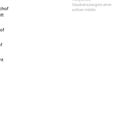
Glaubenszeugnis einer
schof
echten Heldin
tt
hof
of
ht