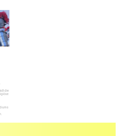
e
dt die
igiöse
ediums
n.