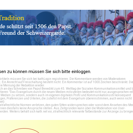
n zu können müssen Sie sich bitte einloggen.
Artikeln müssen Sie sich bei
kathLogin registrieren
. Die Kommentare werden von Moderatoren
t. Ein Anrecht auf Freischaltung besteht nicht. Ein Kommentar ist auf 1000 Zeichen beschränkt. Di
e Meinung der Redaktion wieder.
 an das Schreiben von Papst Benedikt zum 45. Welttag der Sozialen Kommunikationsmittel und lä
tieren: "Das Evangelium durch die neuen Medien mitzuteilen bedeutet nicht nur, ausgesprochen rel
en Medien zu setzen, sondern auch im eigenen digitalen Profil und Kommunikationsstil konsequent
en, Präferenzen und Urteilen, die zutiefst mit dem Evangelium übereinstimmen, auch wenn nicht
net
)
e strafrechtliche Normen verletzen, den guten Sitten widersprechen oder sonst dem Ansehen des M
önnen diesfalls keine Ansprüche stellen. Aus Zeitgründen kann über die Moderation von User-
en. Weiters behält sich kath.net vor, strafrechtlich relevante Tatbestände zur Anzeige zu bringe