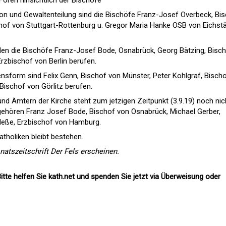
ion und Gewaltenteilung sind die Bischöfe Franz-Josef Overbeck, Bi
hof von Stuttgart-Rottenburg u. Gregor Maria Hanke OSB von Eichstä
den die Bischöfe Franz-Josef Bode, Osnabrück, Georg Bätzing, Bisc
rzbischof von Berlin berufen.
ensform sind Felix Genn, Bischof von Münster, Peter Kohlgraf, Bisch
Bischof von Görlitz berufen.
nd Ämtern der Kirche steht zum jetzigen Zeitpunkt (3.9.19) noch nic
ehören Franz Josef Bode, Bischof von Osnabrück, Michael Gerber,
Heße, Erzbischof von Hamburg.
tholiken bleibt bestehen.
atszeitschrift Der Fels erscheinen.
itte helfen Sie kath.net und spenden Sie jetzt via Überweisung oder