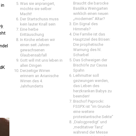
Braucht die barocke
Was sie anprangert,
 in
Basilika Weingarten
möchte sie selber:
wirklich einen neuen
Macht!
„modernen“ Altar?
Der Startschuss muss
Ein Signal des
kein lauter Knall sein
9:
Himmels?
Eine herbe
eht
Die Familie ist das
Enttäuschung
Hauptziel des Bösen:
In Kirche erleben wir
Die prophetische
einen seit Jahren
ndel
Warnung des hl.
gewachsenen
Scharbel
Glaubensabfall
Das Schweigen der
Gott will mit uns leben in
Bischöfe zur Causa
allen Dingen
ZdK
Spahn
Derzeitige Wirren
Leihmutter soll
erinnern an Arianische
gezwungen werden,
Wirren des 4.
das Leben des
Jahrhunderts
herzkranken Babys zu
beenden!
Bischof Paprocki:
FSSPX ist "im Grunde
eine weitere
protestantische Sekte"
‚Dialogpredigt‘ und
‚meditativer Tanz’
während der Messe