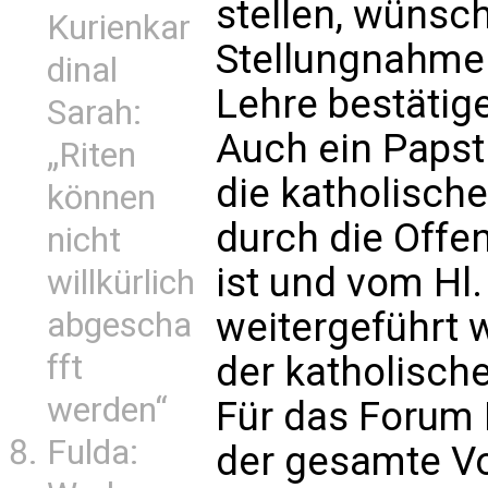
stellen, wünsc
Kurienkar
Stellungnahmen
dinal
Lehre bestätige
Sarah:
Auch ein Papst 
„Riten
die katholisch
können
durch die Offe
nicht
ist und vom Hl
willkürlich
weitergeführt 
abgescha
fft
der katholische
werden“
Für das Forum 
Fulda:
der gesamte V