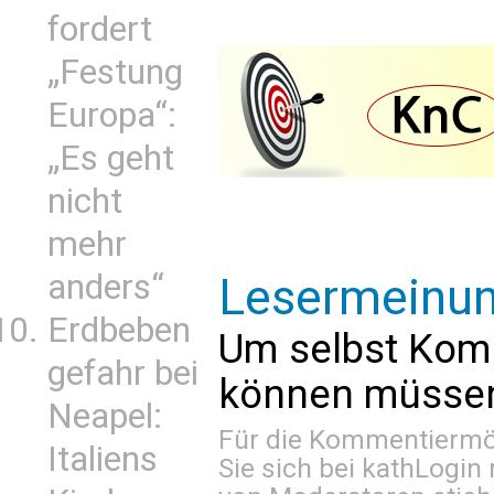
fordert
„Festung
Europa“:
„Es geht
nicht
mehr
anders“
Lesermeinu
Erdbeben
Um selbst Kom
gefahr bei
können müssen 
Neapel:
Für die Kommentiermög
Italiens
Sie sich bei
kathLogin 