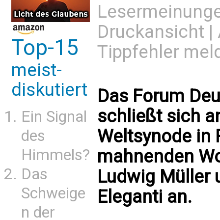
Lesermeinung
Druckansicht
|
Top-15
Tippfehler mel
meist-
diskutiert
Das Forum Deut
schließt sich a
Ein Signal
Weltsynode in
des
Himmels?
mahnenden Wor
Das
Ludwig Müller 
Schweige
Eleganti an.
n der