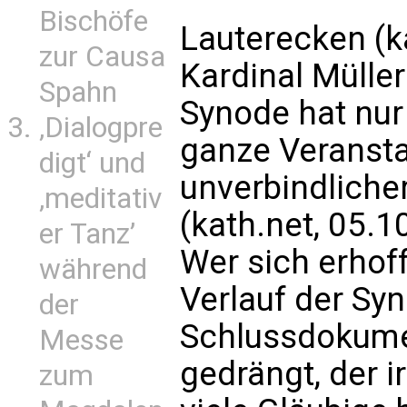
Bischöfe
Lauterecken (k
zur Causa
Kardinal Müller
Spahn
Synode hat nur
‚Dialogpre
ganze Veranstal
digt‘ und
unverbindliche
‚meditativ
(kath.net, 05.1
er Tanz’
Wer sich erhof
während
Verlauf der Sy
der
Schlussdokumen
Messe
gedrängt, der i
zum