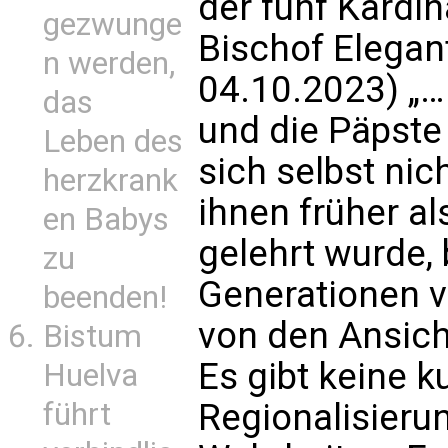
der fünf Kardin
gezwunge
Bischof Elegan
n werden,
04.10.2023) „…
das
und die Päpst
Leben des
sich selbst ni
herzkrank
ihnen früher a
en Babys
gelehrt wurde, 
zu
Generationen v
beenden!
von den Ansicht
Bistum
Es gibt keine k
Huelva
führt
Regionalisieru