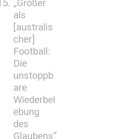
„Größer
als
[australis
cher]
Football:
Die
unstoppb
are
Wiederbel
ebung
des
Glaubens“