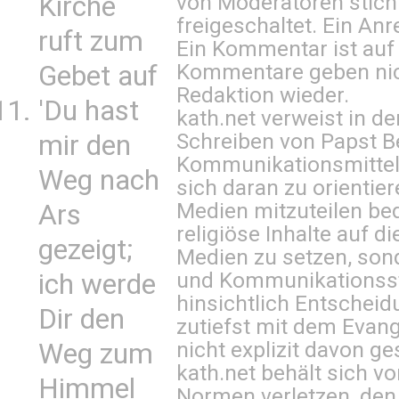
von Moderatoren stich
Kirche
freigeschaltet. Ein Anr
ruft zum
Ein Kommentar ist auf
Kommentare geben nic
Gebet auf
Redaktion wieder.
'Du hast
kath.net verweist in
Schreiben von Papst B
mir den
Kommunikationsmittel 
Weg nach
sich daran zu orientie
Medien mitzuteilen be
Ars
religiöse Inhalte auf 
gezeigt;
Medien zu setzen, sond
und Kommunikationsst
ich werde
hinsichtlich Entscheid
Dir den
zutiefst mit dem Eva
nicht explizit davon ge
Weg zum
kath.net behält sich v
Himmel
Normen verletzen, den