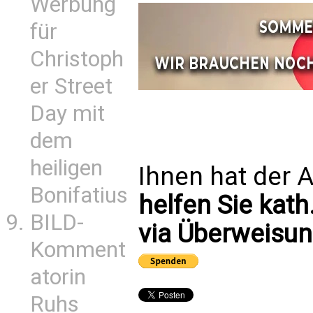
Werbung
für
Christoph
er Street
Day mit
dem
heiligen
Ihnen hat der A
Bonifatius
helfen Sie kath
BILD-
via Überweisun
Komment
atorin
Ruhs