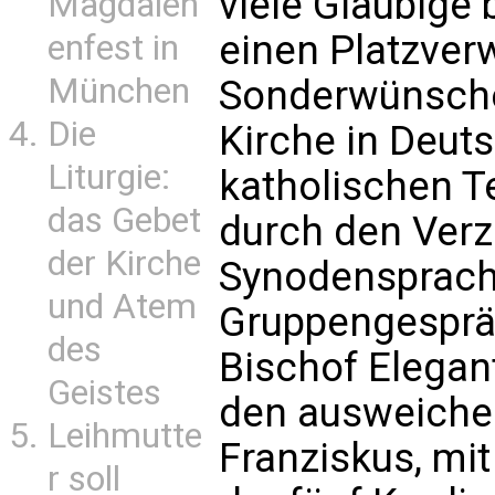
viele Gläubige 
Magdalen
einen Platzver
enfest in
München
Sonderwünsche
Die
Kirche in Deuts
Liturgie:
katholischen Te
das Gebet
durch den Verz
der Kirche
Synodensprach
und Atem
Gruppengespräc
des
Bischof Elegant
Geistes
den ausweiche
Leihmutte
Franziskus, mit
r soll