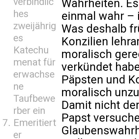
verbindlic
Wahrheiten. Es 
hes
einmal wahr –
zweijährig
Was deshalb fr
es
Konzilien lehram
Katechu
moralisch gerec
menat für
verkündet habe
erwachse
Päpsten und Kon
ne
moralisch unzul
Taufbewe
Damit nicht der
rber ein
Papst versuch
Emeritiert
Glaubenswahrhe
er