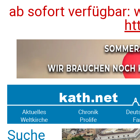
ab sofort verfügbar: 
ht
Suche