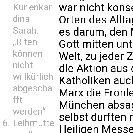
war nicht kons
Kurienkar
dinal
Orten des Allt
Sarah:
es darum, den 
„Riten
Gott mitten unte
können
Welt, zu jeder Z
nicht
die Aktion aus 
willkürlich
Katholiken auc
abgescha
Marx die Fronl
fft
München absa
werden“
selbst durften
Leihmutte
Heiligen Messe