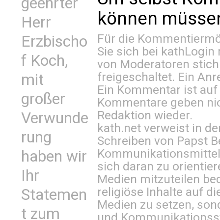
geehrter
können müssen 
Herr
Für die Kommentiermög
Erzbischo
Sie sich bei
kathLogin 
f Koch,
von Moderatoren stich
freigeschaltet. Ein Anr
mit
Ein Kommentar ist auf
großer
Kommentare geben nic
Redaktion wieder.
Verwunde
kath.net verweist in
rung
Schreiben von Papst B
Kommunikationsmittel 
haben wir
sich daran zu orientie
Ihr
Medien mitzuteilen be
religiöse Inhalte auf 
Statemen
Medien zu setzen, sond
t zum
und Kommunikationsst