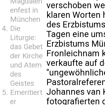
Magdalen
verschoben wer
enfest in
klaren Worten 
München
des Erzbistums
Die
Tagen eine ums
Liturgie:
Erzbistums Mü
das Gebet
Fronleichnam kr
der Kirche
verkaufte auf 
und Atem
"ungewöhnliche
des
Pastoralrefere
Geistes
Johannes van K
Emeritiert
fotografierten 
er