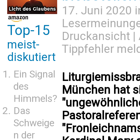
17. Juni 2020 
Lesermeinung
Top-15
Druckansicht
|
meist-
Tippfehler mel
diskutiert
Ein Signal
Liturgiemissbr
des
München hat si
Himmels?
"ungewöhnliche
Das
Pastoralrefere
Schweige
"Fronleichnams
n der