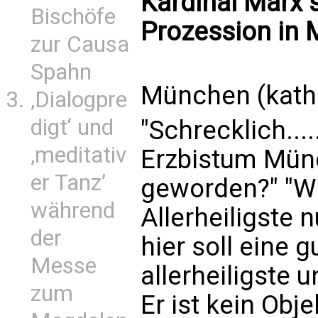
Kardinal Marx s
Bischöfe
Prozession in
zur Causa
Spahn
München (kath
‚Dialogpre
digt‘ und
"Schrecklich...
‚meditativ
Erzbistum Mün
er Tanz’
geworden?" "W
während
Allerheiligste 
der
hier soll eine g
Messe
allerheiligste 
zum
Er ist kein Obj