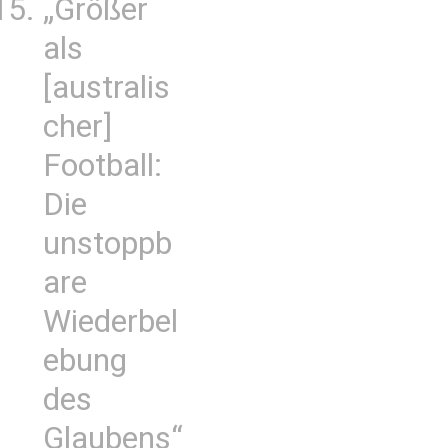
„Größer
als
[australis
cher]
Football:
Die
unstoppb
are
Wiederbel
ebung
des
Glaubens“