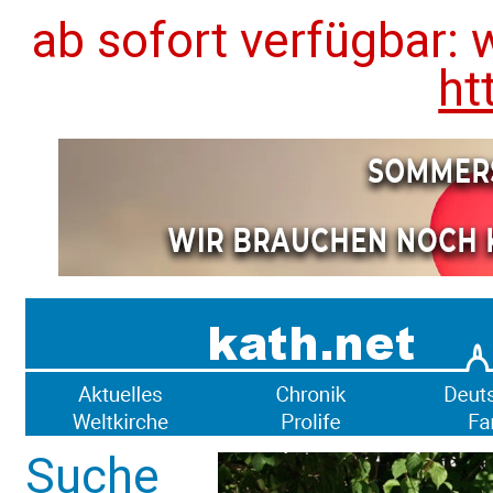
ab sofort verfügbar: 
ht
Suche