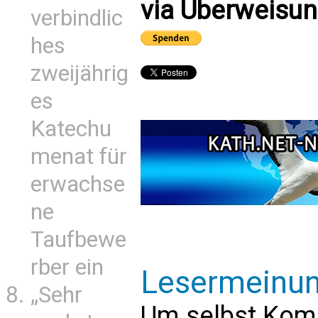
via Überweisun
verbindlic
hes
zweijährig
es
Katechu
menat für
erwachse
ne
Taufbewe
rber ein
Lesermeinu
„Sehr
Um selbst Kom