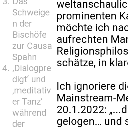
Das
weltanschaulic
Schweige
prominenten Ka
n der
möchte ich na
Bischöfe
aufrechten Man
zur Causa
Religionsphilo
Spahn
schätze, in kla
‚Dialogpre
digt‘ und
Ich ignoriere d
‚meditativ
Mainstream-Med
er Tanz’
20.1.2022: „...
während
gelogen… und s
der