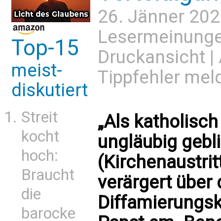
26. Jänner 202
Lesermeinung
Top-15
Druckansicht
|
meist-
Tippfehler mel
diskutiert
Streit
„Als katholisch
kocht
ungläubig gebl
hoch:
(Kirchenaustrit
Braucht
verärgert über 
die
Diffamierungs
barocke