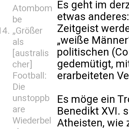
Es geht im derz
Atombom
etwas anderes
be
Zeitgeist werd
„Größer
„weiße Männer“
als
politischen (C
[australis
gedemütigt, mi
cher]
erarbeiteten Ve
Football:
Die
unstoppb
Es möge ein Tr
are
Benedikt XVI. 
Wiederbel
Atheisten, wie 