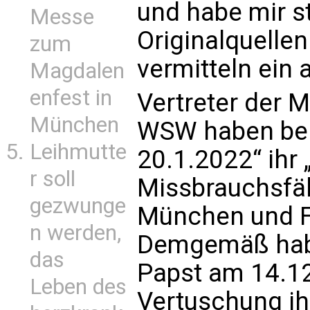
und habe mir s
Messe
Originalquelle
zum
vermitteln ein 
Magdalen
enfest in
Vertreter der 
München
WSW haben bei 
Leihmutte
20.1.2022“ ihr
r soll
Missbrauchsfäl
gezwunge
München und Fr
n werden,
Demgemäß habe
das
Papst am 14.12
Leben des
Vertuschung i