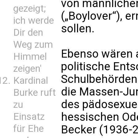
von männliche
gezeigt;
(„Boylover“), 
ich werde
sollen.
Dir den
Weg zum
Ebenso wären 
Himmel
politische Ent
zeigen'
Schulbehörden 
Kardinal
die Massen-Ju
Burke ruft
des pädosexuel
zu
hessischen Od
Einsatz
für Ehe
Becker (1936-20