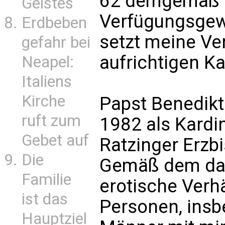
62 demgemäß v
Geistes
Verfügungsgewa
Erdbeben
setzt meine Ve
gefahr bei
aufrichtigen Ka
Neapel:
Italiens
Kirche
Papst Benedikt
ruft zum
1982 als Kardin
Gebet auf
Ratzinger Erzb
Die
Gemäß dem dam
Familie
erotische Verh
ist das
Personen, ins
Hauptziel