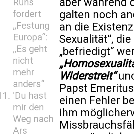
aber während d
Ruhs
galten noch an
fordert
„Festung
an die Existenz
Europa“:
Sexualität“, di
„Es geht
„befriedigt“ we
nicht
„Homosexualitä
mehr
Widerstreit“
un
anders“
Papst Emeritus
'Du hast
einen Fehler be
mir den
ihm möglicher
Weg nach
Missbrauchsfäl
Ars