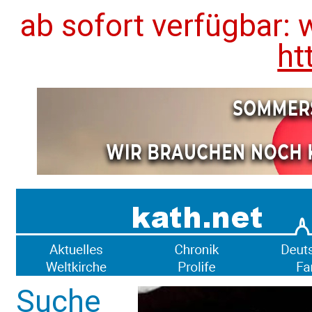
ab sofort verfügbar: 
ht
Suche