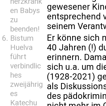
herzkrank
gewesener Kin
en Babys
entsprechend v
zu
seinem Verant
beenden!
Er könne sich n
Bistum
40 Jahren (!) 
Huelva
erinnern. Dama
führt
verbindlic
sich u.a. um d
hes
(1928-2021) ge
zweijährig
als Diskussion
es
des pädokrimine
Katechu
nicht mehr im 