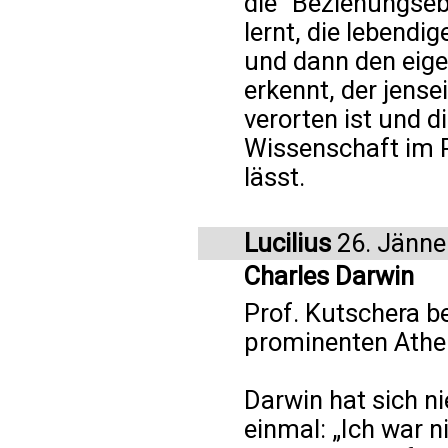
die "Beziehungsebe
lernt, die lebendi
und dann den eig
erkennt, der jense
verorten ist und d
Wissenschaft im R
lässt.
Lucilius
26. Jänne
Charles Darwin
Prof. Kutschera b
prominenten Athei
Darwin hat sich ni
einmal: „Ich war n