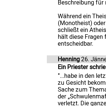
Beschreibung für 
Während ein Theis
(Monotheist) oder 
schließt ein Athei
hält diese Fragen 
entscheidbar.
Henning
26. Jänn
Ein Priester schri
"...habe in den l
zu Gesicht bekomm
Sache zum Thema h
der „Schwulenmafi
verletzt. Die gan