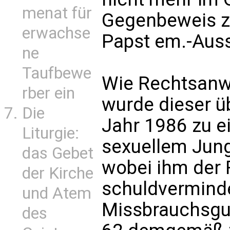
menat für
Gegenbeweis zu
erwachse
Papst em.-Auss
ne
Taufbewe
Wie Rechtsanwal
rber ein
wurde dieser üb
Die
Jahr 1986 zu e
Liturgie:
sexuellem Jung
das Gebet
wobei ihm der 
der Kirche
schuldverminde
und Atem
Missbrauchsgut
des