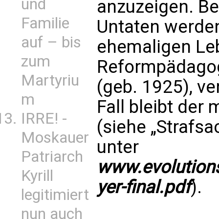
und
anzuzeigen. B
Familie
Untaten werde
auf – bis
ehemaligen Le
zum
Reformpädagog
Martyriu
(geb. 1925), ve
m
Fall bleibt der
IRRE! -
(siehe „Strafsa
Moskauer
unter
Patriarch
www.evolutions
Kyrill
yer-final.pdf
).
legitimiert
nun auch