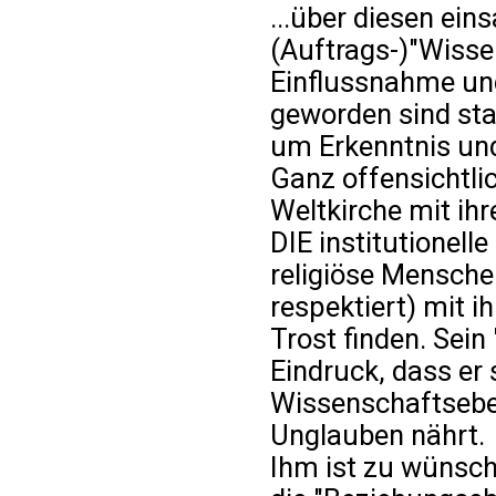
...über diesen ei
(Auftrags-)"Wissen
Einflussnahme und
geworden sind sta
um Erkenntnis un
Ganz offensichtlic
Weltkirche mit ih
DIE institutionelle
religiöse Mensche
respektiert) mit i
Trost finden. Sein
Eindruck, dass er s
Wissenschaftsebe
Unglauben nährt.
Ihm ist zu wünsch