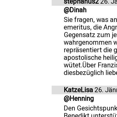
stephanus2
26. J
@Dinah
Sie fragen, was a
emeritus, die Ang
Gegensatz zum jet
wahrgenommen wür
repräsentiert die 
apostolische heili
wütet.Über Franzi
diesbezüglich lieb
KatzeLisa
26. Jän
@Henning
Den Gesichtspunkt
Benedikt unterstüt