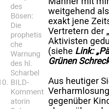
Männer mit mi
des
weitgehend als 
Bösen:
exakt jene Zeit
Die
Vertretern der
prophetis
Aktivisten ged
che
(siehe
Link: „P
Warnung
Grünen Schrec
des hl.
Scharbel
Aus heutiger Si
BILD-
Verharmlosung 
Komment
gegenüber Kinde
atorin