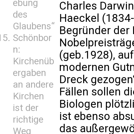
ebung
Charles Darwin
des
Haeckel (1834-
Glaubens“
Begründer der 
Schönbor
Nobelpreisträg
n:
(geb.1928), au
Kirchenüb
modernen Gutm
ergaben
Dreck gezogen“
an andere
Fällen sollen di
Kirchen
Biologen plötzl
ist der
ist ebenso abs
richtige
das außergewöh
Weg