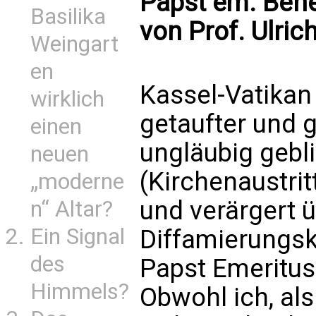
Papst em. Ben
Basilika
von Prof. Ulric
Weingart
en
Kassel-Vatikan 
wirklich
getaufter und g
einen
ungläubig gebl
neuen
(Kirchenaustrit
„moderne
und verärgert ü
n“ Altar?
Ein Signal
Diffamierungs
des
Papst Emeritus
Himmels?
Obwohl ich, als