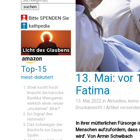
Top-15
13. Mai: vor
meist-diskutiert
Fatima
Streit kocht hoch:
Braucht die barocke
Basilika Weingarten
13. Mai 2022 in
Aktuelles
, kein
wirklich einen neuen
Druckansicht
|
Artikel versende
„modernen“ Altar?
Ein Signal des
Himmels?
In ihrer mütterlichen Fürsorge 
Das Schweigen der
Menschen aufzufordern, dass sie
Bischöfe zur Causa
Spahn
wird’. Von Armin Schwibach