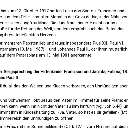
 bis zum 13. Oktober 1917 hatten Lucia dos Santos, Francisco und
er aus dem Ort – einmal im Monat in der Cova da Iria, in der Nähe vo
er Heiligen Jungfrau Maria. Die Jungfrau erinnerte nicht nur an die
uße für die Rettung der Welt, sondern empfahl auch das Beten des
g ihres Unbefleckten Herzens.
 mehreren Päpsten lieb und teuer, insbesondere Pius XII., Paul VI. –
unternahm (13. Mai 1967) – und Johannes Paul II., der ihren mütterlic
auf dem Petersplatz am 13. Mai 1981 anerkannte.
: Seligsprechung der Hirtenkinder Francisco und Jacinta, Fatima, 13.
s Paul II.:
 weil du all das den Weisen und Klugen verborgen, den Unmündigen aber
r und Schwestern, lobt Jesus den Vater im Himmel für seine Pläne; er
n kann, wenn ihn nicht der Vater zu ihm hinführt (vgl. Joh 6,44); u
immt ihm in Kindeshaltung zu: »Ja, Vater, so hat es dir gefallen« (Mt
as Himmelreich den Unmündigen zu öffnen.
ine Frau, mit der Sonne bekleidet« (Offb 12,1), vom Himmel auf dies