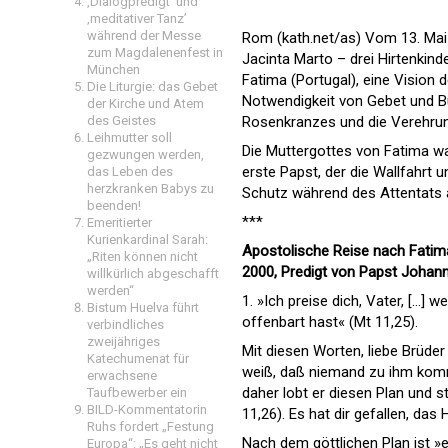
‚Dialogpredigt‘ und
‚meditativer Tanz’
während der Messe
Rom (kath.net/as) Vom 13. Mai
zum Magdalenenfest in
Jacinta Marto – drei Hirtenkind
München
Fatima (Portugal), eine Vision d
Die Liturgie: das Gebet
Notwendigkeit von Gebet und B
der Kirche und Atem
des Geistes
Rosenkranzes und die Verehrun
Leihmutter soll
Die Muttergottes von Fatima war
gezwungen werden,
erste Papst, der die Wallfahrt 
das Leben des
herzkranken Babys zu
Schutz während des Attentats 
beenden!
***
Emeritierter
Kurienkardinal Sarah:
Apostolische Reise nach Fatima
„Riten können nicht
2000, Predigt von Papst Johanne
willkürlich abgeschafft
werden“
1. »Ich preise dich, Vater, […]
Bistum Huelva führt
offenbart hast« (Mt 11,25).
verbindliches
zweijähriges
Mit diesen Worten, liebe Brüde
Katechumenat für
weiß, daß niemand zu ihm komme
erwachsene
daher lobt er diesen Plan und st
Taufbewerber ein
BILD-Kommentatorin
11,26). Es hat dir gefallen, d
Ruhs fordert „Festung
Nach dem göttlichen Plan ist »e
Europa“: „Es geht nicht