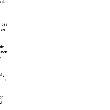
n den
l des
»sie
rde
einen
m
digt
nder.
ich
nd