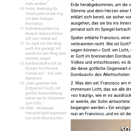
mehr anders“
Erde herabgekommen, um die v
Fulda: Werbung für
Stimme und dem Herzen einer Mut
Christopher Street Day
erklärt sich bereit, sie sicher 
mit dem heiligen
ausgehen, das sie bis ins Inner
Bonifatius
Erdbebengefahr bei
jemand sich im Spiegel betracht
Neapel: Italiens Kirche
Später erklärte Francisco, einer
ruft zum Gebet auf
'Du hast mir den Weg
verbrannten nicht. Wie ist Gott
nach Ars gezeigt; ich
sagen können.« Gott: ein Licht
werde Dir den Weg zum
er Gott im brennenden Dornbusc
Himmel zeigen'
Volkes und entschlossen, es durc
Kardinal Burke ruft zu
die diese göttliche Gegenwart
Einsatz für Ehe und
Familie auf – bis zum
Dornbusch« des Allerhöchsten.
Martyrium
2. Was den sel. Francisco am 
„Sehr geehrter Herr
Erzbischof Koch, mit
immensen Licht, das sie alle dr
großer Verwunderung
»so traurig«, wie er es ausdrüc
haben wir Ihr Statement
er weinte; der Sohn antwortete:
zum CSD…“
begangen werden.« Ein einziger
IRRE! - Moskauer
Patriarch Kyrill legitimiert
nun an Francisco, und es ist d
nun auch Atombombe