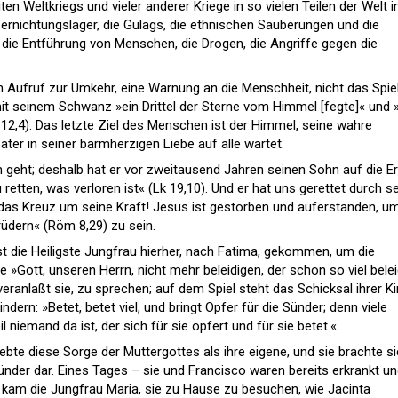
n Weltkriegs und vieler anderer Kriege in so vielen Teilen der Welt i
Vernichtungslager, die Gulags, die ethnischen Säuberungen und die
 die Entführung von Menschen, die Drogen, die Angriffe gegen die
n Aufruf zur Umkehr, eine Warnung an die Menschheit, nicht das Spie
it seinem Schwanz »ein Drittel der Sterne vom Himmel [fegte]« und 
 12,4). Das letzte Ziel des Menschen ist der Himmel, seine wahre
er in seiner barmherzigen Liebe auf alle wartet.
n geht; deshalb hat er vor zweitausend Jahren seinen Sohn auf die E
etten, was verloren ist« (Lk 19,10). Und er hat uns gerettet durch s
das Kreuz um seine Kraft! Jesus ist gestorben und auferstanden, u
rüdern« (Röm 8,29) zu sein.
ist die Heiligste Jungfrau hierher, nach Fatima, gekommen, um die
»Gott, unseren Herrn, nicht mehr beleidigen, der schon so viel belei
eranlaßt sie, zu sprechen; auf dem Spiel steht das Schicksal ihrer Ki
ndern: »Betet, betet viel, und bringt Opfer für die Sünder; denn viele
 niemand da ist, der sich für sie opfert und für sie betet.«
 lebte diese Sorge der Muttergottes als ihre eigene, und sie brachte s
ünder dar. Eines Tages – sie und Francisco waren bereits erkrankt u
 kam die Jungfrau Maria, sie zu Hause zu besuchen, wie Jacinta