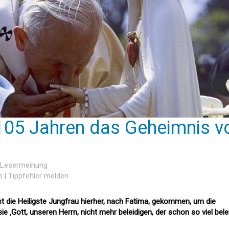
 105 Jahren das Geheimnis v
e Lesermeinung
n
|
Tippfehler melden
ist die Heiligste Jungfrau hierher, nach Fatima, gekommen, um die
 ‚Gott, unseren Herrn, nicht mehr beleidigen, der schon so viel belei