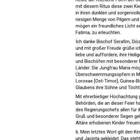
mit diesem Ritus diese zwei Ke
in ihren dunklen und sorgenvol
riesigen Menge von Pilgern und 
mögen ein freundliches Licht s
Fatima, zu erleuchten.
Ich danke Bischof Serafim, Diö
und mit großer Freude grüße ic
liebe und auffordere, ihre Hei
und Bischöfen mit besonderer 
Länder: Die Jungfrau Maria mö
Überschwemmungsopfern in Mo
Lorosae [Ost-Timor], Guinea-Bi
Glaubens ihre Söhne und Töchter
Mit ehrerbietiger Hochachtung 
Behörden, die an dieser Feier 
des Regierungschefs allen für i
Gruß und besonderer Segen gehe
Altäre erhobenen Kinder freuen
6. Mein letztes Wort gilt den K
und Jacinta gekleidet. Das steh