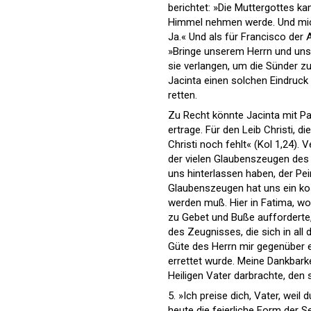
berichtet: »Die Muttergottes k
Himmel nehmen werde. Und mich 
Ja.« Und als für Francisco der
»Bringe unserem Herrn und unser
sie verlangen, um die Sünder zu
Jacinta einen solchen Eindruck
retten.
Zu Recht könnte Jacinta mit Pau
ertrage. Für den Leib Christi, 
Christi noch fehlt« (Kol 1,24
der vielen Glaubenszeugen des
uns hinterlassen haben, der Pei
Glaubenszeugen hat uns ein kos
werden muß. Hier in Fatima, wo
zu Gebet und Buße aufforderte,
des Zeugnisses, die sich in al
Güte des Herrn mir gegenüber e
errettet wurde. Meine Dankbarkei
Heiligen Vater darbrachte, den 
5. »Ich preise dich, Vater, wei
heute die feierliche Form der S