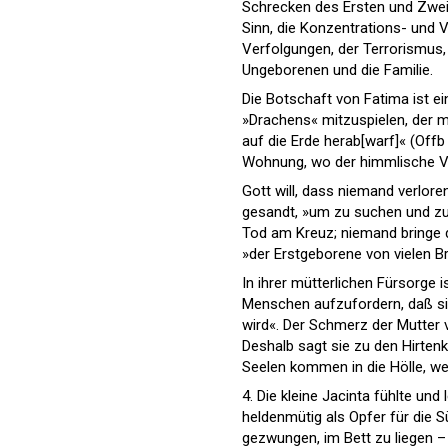
Schrecken des Ersten und Zweite
Sinn, die Konzentrations- und 
Verfolgungen, der Terrorismus,
Ungeborenen und die Familie.
Die Botschaft von Fatima ist ei
»Drachens« mitzuspielen, der m
auf die Erde herab[warf]« (Offb
Wohnung, wo der himmlische Vat
Gott will, dass niemand verlore
gesandt, »um zu suchen und zu r
Tod am Kreuz; niemand bringe 
»der Erstgeborene von vielen B
In ihrer mütterlichen Fürsorge 
Menschen aufzufordern, daß sie 
wird«. Der Schmerz der Mutter v
Deshalb sagt sie zu den Hirtenki
Seelen kommen in die Hölle, weil
4. Die kleine Jacinta fühlte und
heldenmütig als Opfer für die S
gezwungen, im Bett zu liegen –