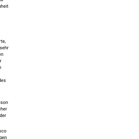
hheit
te,
 sehr
en
r
n
des
rson
cher
der
isco
egen