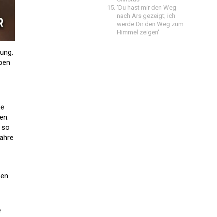
'Du hast mir den Weg
nach Ars gezeigt; ich
werde Dir den Weg zum
Himmel zeigen'
lung,
eben
ne
en.
 so
Jahre
hen
e