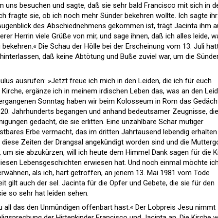
am uns besuchen und sagte, daß sie sehr bald Francisco mit sich in d
fragte sie, ob ich noch mehr Sünder bekehren wollte. Ich sagte ihr
 Augenblick des Abschiednehmens gekommen ist, trägt Jacinta ihm a
er Herrin viele Grüße von mir, und sage ihnen, daß ich alles leide, w
 bekehren.« Die Schau der Hölle bei der Erscheinung vom 13. Juli hatt
 hinterlassen, daß keine Abtötung und Buße zuviel war, um die Sünde
lus ausrufen: »Jetzt freue ich mich in den Leiden, die ich für euch
die Kirche, ergänze ich in meinem irdischen Leben das, was an den Lei
). Vergangenen Sonntag haben wir beim Kolosseum in Rom das Gedäch
 20. Jahrhunderts begangen und anhand bedeutsamer Zeugnisse, die
nigungen gedacht, die sie erlitten. Eine unzählbare Schar mutiger
tbares Erbe vermacht, das im dritten Jahrtausend lebendig erhalten
 diese Zeiten der Drangsal angekündigt worden sind und die Mutterg
 um sie abzukürzen, will ich heute dem Himmel Dank sagen für die K
l diesen Lebensgeschichten erwiesen hat. Und noch einmal möchte ich
rwähnen, als ich, hart getroffen, an jenem 13. Mai 1981 vom Tode
t gilt auch der sel. Jacinta für die Opfer und Gebete, die sie für den
sie so sehr hat leiden sehen.
l du all das den Unmündigen offenbart hast.« Der Lobpreis Jesu nimmt
eligsprechung der Hirtenkinder Francisco und Jacinta an. Die Kirche wi