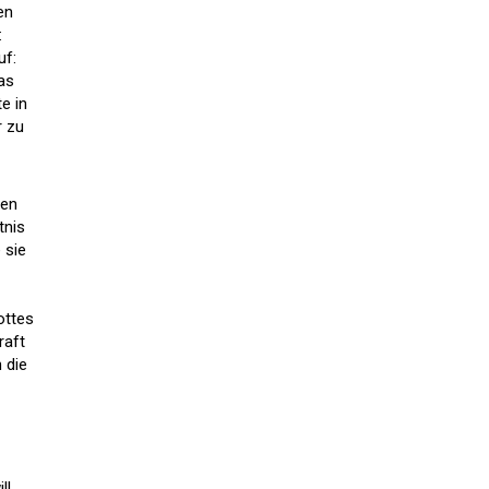
en
:
uf:
as
e in
r zu
den
tnis
 sie
ottes
raft
 die
ll