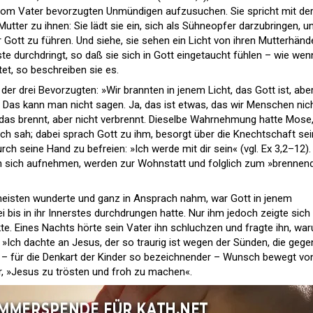
om Vater bevorzugten Unmündigen aufzusuchen. Sie spricht mit de
ter zu ihnen: Sie lädt sie ein, sich als Sühneopfer darzubringen, u
vor Gott zu führen. Und siehe, sie sehen ein Licht von ihren Mutterhän
ste durchdringt, so daß sie sich in Gott eingetaucht fühlen – wie wen
et, so beschreiben sie es.
 der drei Bevorzugten: »Wir brannten in jenem Licht, das Gott ist, aber
? Das kann man nicht sagen. Ja, das ist etwas, das wir Menschen nic
, das brennt, aber nicht verbrennt. Dieselbe Wahrnehmung hatte Mose,
h sah; dabei sprach Gott zu ihm, besorgt über die Knechtschaft se
h seine Hand zu befreien: »Ich werde mit dir sein« (vgl. Ex 3,2–12). 
 in sich aufnehmen, werden zur Wohnstatt und folglich zum »brennen
meisten wunderte und ganz in Ansprach nahm, war Gott in jenem
ei bis in ihr Innerstes durchdrungen hatte. Nur ihm jedoch zeigte sich
kte. Eines Nachts hörte sein Vater ihn schluchzen und fragte ihn, wa
 »Ich dachte an Jesus, der so traurig ist wegen der Sünden, die gege
 – für die Denkart der Kinder so bezeichnender – Wunsch bewegt vo
er, »Jesus zu trösten und froh zu machen«.