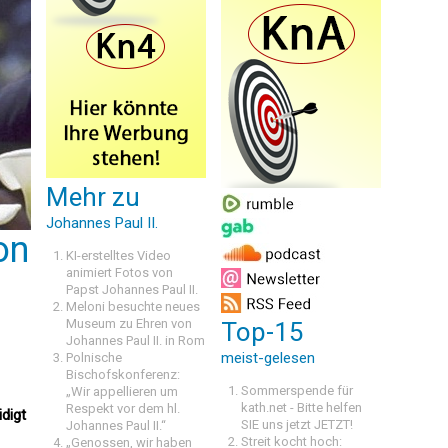
Mehr zu
Johannes Paul II.
on
KI-erstelltes Video
animiert Fotos von
Papst Johannes Paul II.
Meloni besuchte neues
Museum zu Ehren von
Top-15
Johannes Paul II. in Rom
meist-gelesen
Polnische
Bischofskonferenz:
Sommerspende für
„Wir appellieren um
kath.net - Bitte helfen
Respekt vor dem hl.
digt
SIE uns jetzt JETZT!
Johannes Paul II.“
Streit kocht hoch:
„Genossen, wir haben