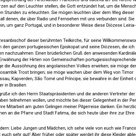
rzen auf den Leuchter stellen, die Gott entzündet hat, um die Mensc
len Stunden zu erleuchten. Sie mögen leuchten über dem Weg dieser
all denen, die über Radio und Fernsehen mit uns verbunden sind. Sie
ein, um ganz Portugal, und in besonderer Weise diese Diözese Leiria-
zesanbischof dieser berühmten Teilkirche, für seine Willkommenswor
h den ganzen portugiesischen Episkopat und seine Diözesen, die ich
ligen nachzuahmen. Einen brüderlichen Gruß den anwesenden Kardinäl
Erwähnung der Hirten von Gemeinschaften portugiesischsprechende
ge die Aussöhnung des angolanischen Volkes erwirken; sie möge de
sambik Trost bringen; sie möge wachen über dem Weg von Timor
ssau, Kapverden, São Tomé und Príncipe; sie bewahre in der Einheit 
 in Brasilien.
grüße ich den Herrn Staatspräsidenten und die anderen Vertreter der
haben teilnehmen wollen, und möchte bei dieser Gelegenheit in der Pe
hre Mitarbeit am guten Gelingen meiner Pilgerreise danken. Ein herzli
n an die Pfarre und Stadt Fatima, die sich heute über ihre zur Ehre 
.
indern: Liebe Jungen und Mädchen, ich sehe viele von euch wie Franc
t euch sehr gut! Aber früher oder später werdet ihr diese Kleider abl