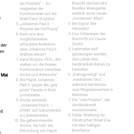
Braucht die barocke
ein Problem“ – So
Basilika Weingarten
reagierten die
wirklich einen neuen
Kommunisten auf die
n
„modernen“ Altar?
Wahl Karol Wojtyłas
Ein Signal des
„Johannes Paul II. –
Himmels?
Prophet der Hoffnung“
Das Schweigen der
Kann uns eine
Bischöfe zur Causa
möglicherweise
Spahn
erfundene Anekdote
 der
Leihmutter soll
über Johannes Paul II.
hen
gezwungen werden,
Wahres lehren?
das Leben des
Karol Wojtyła 1976: „Wir
herzkranken Babys zu
stehen vor der finalen
beenden!
Konfrontation zwischen
‚Dialogpredigt‘ und
 Mai
Kirche und Antikirche“
‚meditativer Tanz’
Als Papst Johannes
während der Messe
Paul II. gegen die „gay
zum Magdalenenfest in
pride“ Parade in Rom
München
protestierte
Der "rote Priester", der
Studie entdeckt
die Musikwelt
‚Johannes Paul II. –
revolutionierte
Effekt‘ auf Geburtenrate
nd
Fulda: Werbung für
in Lateinamerika
Christopher Street Day
Die geheimnisvolle
mit dem heiligen
Nonne, die half, die
Bonifatius
Ermordung von Papst
e