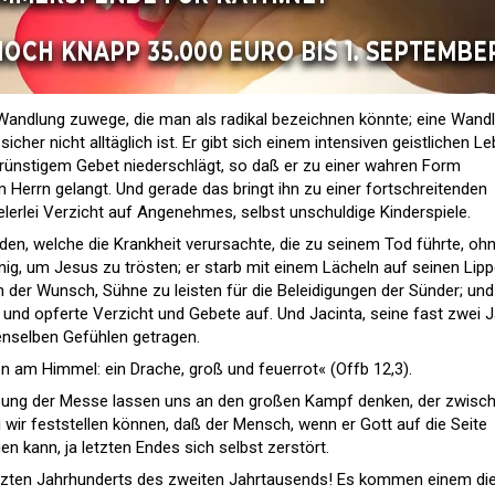
 Wandlung zuwege, die man als radikal bezeichnen könnte; eine Wand
sicher nicht alltäglich ist. Er gibt sich einem intensiven geistlichen L
nbrünstigem Gebet niederschlägt, so daß er zu einer wahren Form
 Herrn gelangt. Und gerade das bringt ihn zu einer fortschreitenden
elerlei Verzicht auf Angenehmes, selbst unschuldige Kinderspiele.
den, welche die Krankheit verursachte, die zu seinem Tod führte, oh
nig, um Jesus zu trösten; er starb mit einem Lächeln auf seinen Lipp
 der Wunsch, Sühne zu leisten für die Beleidigungen der Sünder; und
n, und opferte Verzicht und Gebete auf. Und Jacinta, seine fast zwei 
enselben Gefühlen getragen.
en am Himmel: ein Drache, groß und feuerrot« (Offb 12,3).
sung der Messe lassen uns an den großen Kampf denken, der zwisc
 wir feststellen können, daß der Mensch, wenn er Gott auf die Seite
en kann, ja letzten Endes sich selbst zerstört.
etzten Jahrhunderts des zweiten Jahrtausends! Es kommen einem di