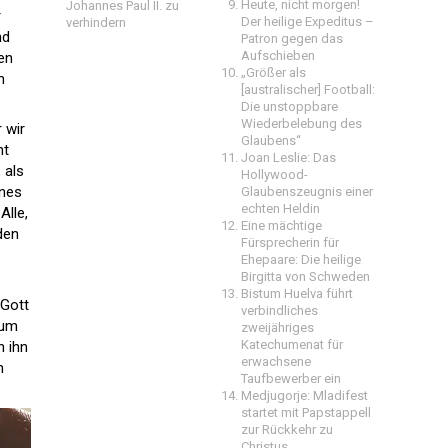
Heute, nicht morgen!
Johannes Paul II. zu
r
Der heilige Expeditus –
verhindern
nd
Patron gegen das
Aufschieben
den
„Größer als
n
[australischer] Football:
Die unstoppbare
Wiederbelebung des
 wir
Glaubens“
ht
Joan Leslie: Das
 als
Hollywood-
ines
Glaubenszeugnis einer
echten Heldin
Alle,
Eine mächtige
den
Fürsprecherin für
Ehepaare: Die heilige
Birgitta von Schweden
Bistum Huelva führt
 Gott
verbindliches
rum
zweijähriges
Katechumenat für
n ihn
erwachsene
n
Taufbewerber ein
Medjugorje: Mladifest
startet mit Papstappell
zur Rückkehr zu
Christus