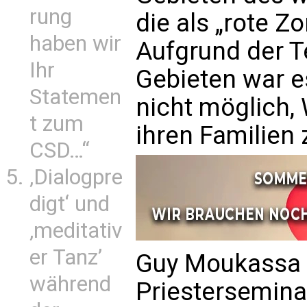
rung
die als „rote 
haben wir
Aufgrund der T
Ihr
Gebieten war e
Statemen
nicht möglich,
t zum
ihren Familien 
CSD…“
‚Dialogpre
digt‘ und
‚meditativ
er Tanz’
Guy Moukassa 
während
Priesterseminar