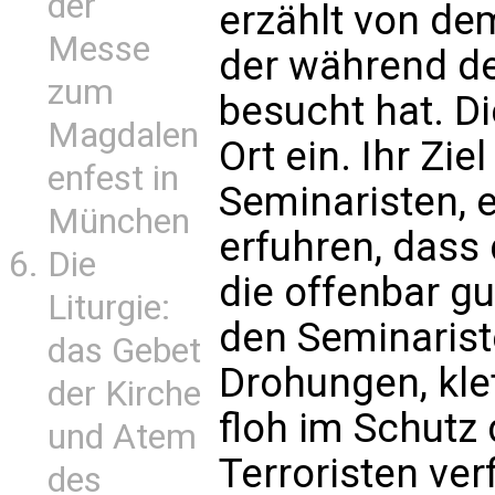
der
erzählt von dem
Messe
der während de
zum
besucht hat. Di
Magdalen
Ort ein. Ihr Zie
enfest in
Seminaristen, e
München
erfuhren, dass 
Die
die offenbar gu
Liturgie:
den Seminarist
das Gebet
Drohungen, kle
der Kirche
floh im Schutz 
und Atem
Terroristen ver
des