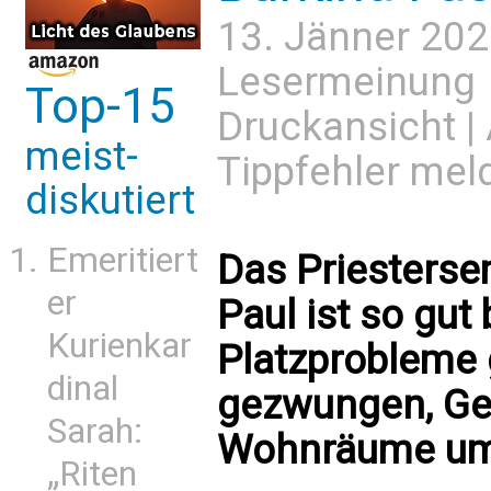
13. Jänner 202
Lesermeinung
Top-15
Druckansicht
|
meist-
Tippfehler mel
diskutiert
Emeritiert
Das Priestersem
er
Paul ist so gut
Kurienkar
Platzprobleme g
dinal
gezwungen, Ge
Sarah:
Wohnräume um
„Riten