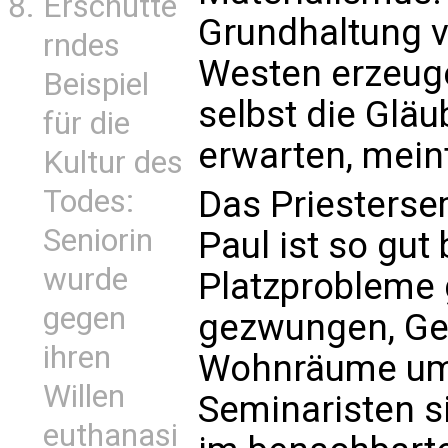
Erschütte
Grundhaltung 
rndes
Westen erzeuge
Beispiel
selbst die Gläu
für die
erwarten, meint
Kultur des
Todes:
Das Priestersem
Seniorin
Paul ist so gut
wurde
Platzprobleme g
gegen
gezwungen, Ge
ihren
Wohnräume um
Willen
Seminaristen si
euthanasi