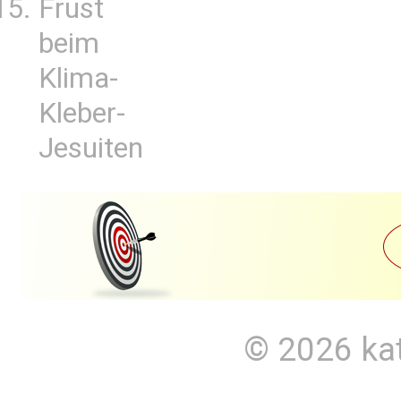
Frust
beim
Klima-
Kleber-
Jesuiten
© 2026
ka