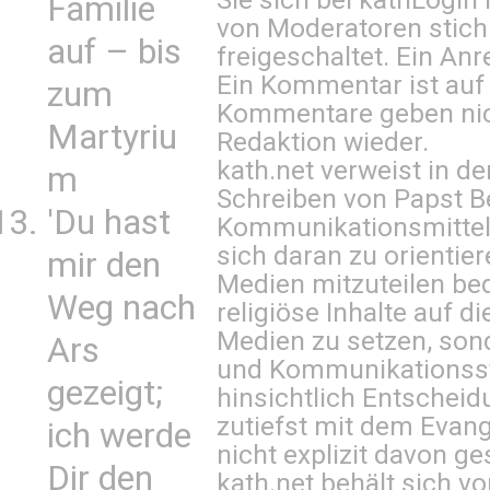
Familie
von Moderatoren stich
auf – bis
freigeschaltet. Ein Anr
Ein Kommentar ist auf
zum
Kommentare geben nic
Martyriu
Redaktion wieder.
kath.net verweist in
m
Schreiben von Papst B
'Du hast
Kommunikationsmittel 
sich daran zu orientie
mir den
Medien mitzuteilen be
Weg nach
religiöse Inhalte auf 
Medien zu setzen, sond
Ars
und Kommunikationsst
gezeigt;
hinsichtlich Entscheid
zutiefst mit dem Eva
ich werde
nicht explizit davon ge
Dir den
kath.net behält sich v