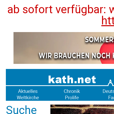
ab sofort verfügbar: 
ht
Suche