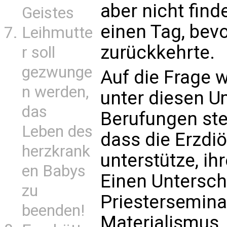
aber nicht find
Geistes
einen Tag, bev
Leihmutte
zurückkehrte.
r soll
gezwunge
Auf die Frage w
n werden,
unter diesen U
das
Berufungen ste
Leben des
dass die Erzdi
herzkrank
unterstütze, ih
en Babys
Einen Untersch
zu
Priesterseminar
beenden!
Materialismus. 