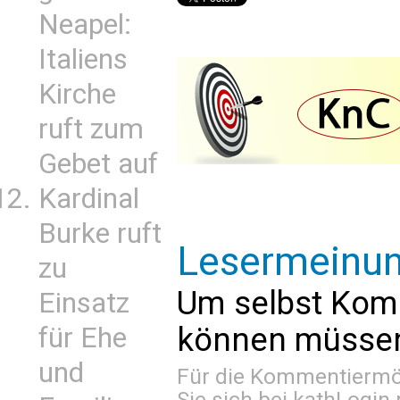
Neapel:
Italiens
Kirche
ruft zum
Gebet auf
Kardinal
Burke ruft
Lesermeinu
zu
Um selbst Kom
Einsatz
können müssen 
für Ehe
und
Für die Kommentiermög
Sie sich bei
kathLogin 