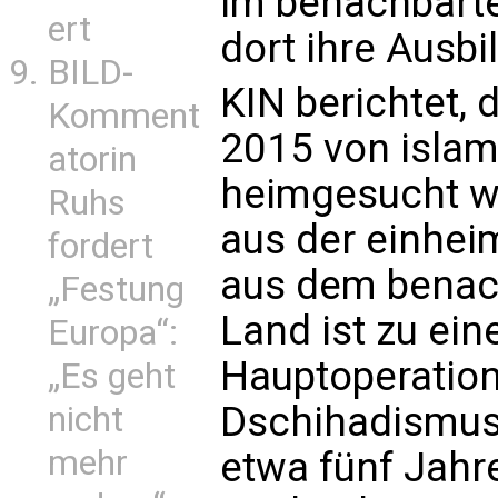
im benachbarte
ert
dort ihre Ausb
BILD-
KIN berichtet, 
Komment
2015 von islam
atorin
heimgesucht wi
Ruhs
aus der einhei
fordert
aus dem benac
„Festung
Land ist zu ei
Europa“:
Hauptoperation
„Es geht
Dschihadismus 
nicht
mehr
etwa fünf Jahr