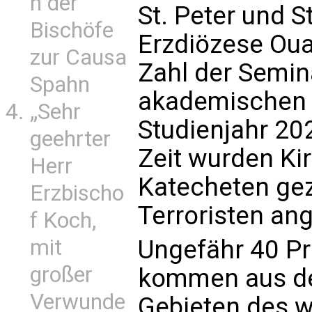
n der
St. Peter und S
Bischöfe
Erzdiözese Oua
zur Causa
Zahl der Semin
Spahn
akademischen 
„Sehr
Studienjahr 20
geehrter
Zeit wurden Kir
Herr
Katecheten gez
Erzbischo
Terroristen ang
f Koch,
mit
Ungefähr 40 Pr
großer
kommen aus de
Verwunde
Gebieten des w