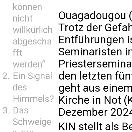
können
Ouagadougou (k
nicht
Trotz der Gefa
willkürlich
Entführungen is
abgescha
Seminaristen i
fft
Priestersemina
werden“
den letzten fün
Ein Signal
geht aus einem
des
Himmels?
Kirche in Not (
Das
Dezember 2024 
Schweige
KIN stellt als 