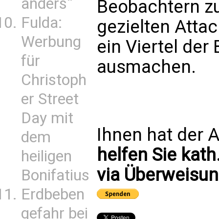
anders“
Beobachtern zu
Fulda:
gezielten Attac
Werbung
ein Viertel de
für
ausmachen.
Christoph
er Street
Day mit
Ihnen hat der A
dem
helfen Sie kath
heiligen
via Überweisun
Bonifatius
Erdbeben
gefahr bei