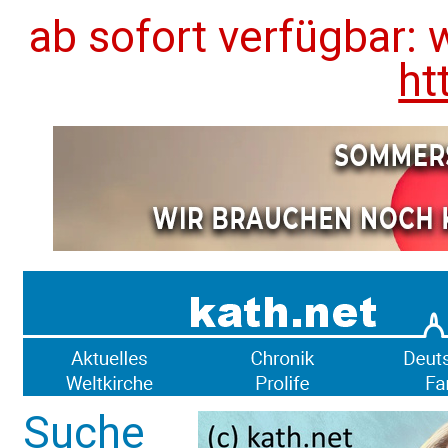
ab sofort verfügbar: 
ht
Suche