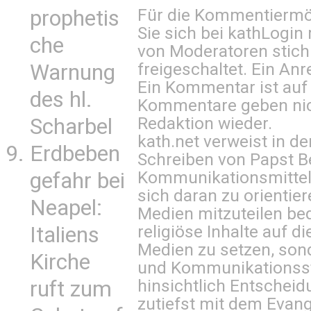
Für die Kommentiermög
prophetis
Sie sich bei
kathLogin 
che
von Moderatoren stich
freigeschaltet. Ein Anr
Warnung
Ein Kommentar ist auf
des hl.
Kommentare geben nic
Redaktion wieder.
Scharbel
kath.net verweist in
Erdbeben
Schreiben von Papst B
Kommunikationsmittel 
gefahr bei
sich daran zu orientie
Neapel:
Medien mitzuteilen be
religiöse Inhalte auf 
Italiens
Medien zu setzen, sond
Kirche
und Kommunikationsst
hinsichtlich Entscheid
ruft zum
zutiefst mit dem Eva