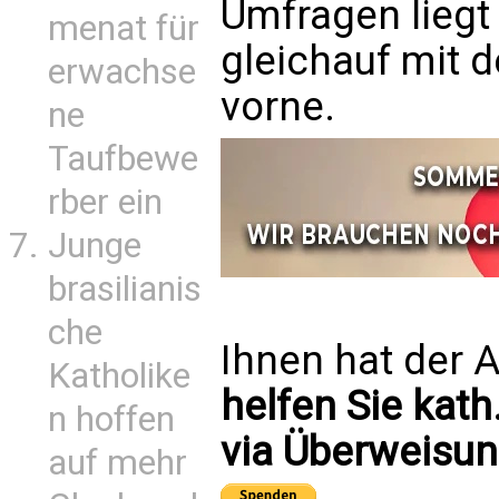
Umfragen liegt 
menat für
gleichauf mit d
erwachse
vorne.
ne
Taufbewe
rber ein
Junge
brasilianis
che
Ihnen hat der A
Katholike
helfen Sie kath
n hoffen
via Überweisun
auf mehr