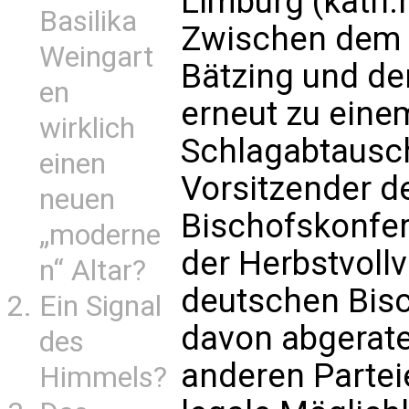
Limburg (kath.
Basilika
Zwischen dem 
Weingart
Bätzing und de
en
erneut zu eine
wirklich
Schlagabtausch
einen
Vorsitzender d
neuen
Bischofskonfer
„moderne
der Herbstvol
n“ Altar?
deutschen Bisc
Ein Signal
davon abgerate
des
anderen Parteie
Himmels?