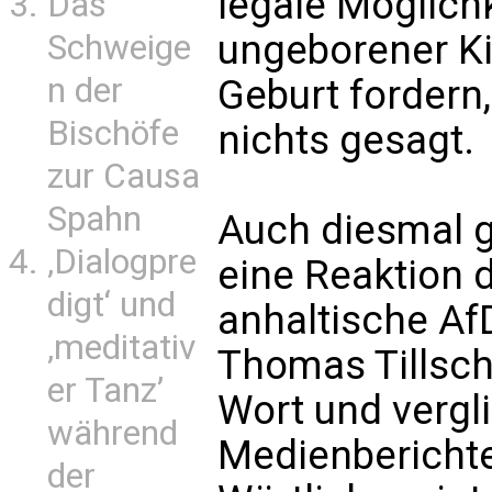
legale Möglich
Das
ungeborener Ki
Schweige
n der
Geburt fordern
Bischöfe
nichts gesagt.
zur Causa
Spahn
Auch diesmal g
‚Dialogpre
eine Reaktion 
digt‘ und
anhaltische Af
‚meditativ
Thomas Tillsch
er Tanz’
Wort und vergli
während
Medienberichte
der