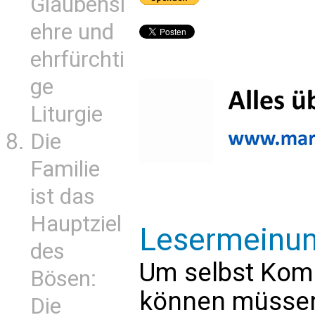
Glaubensl
ehre und
ehrfürchti
ge
Liturgie
Die
Familie
ist das
Hauptziel
Lesermeinu
des
Um selbst Kom
Bösen:
können müssen 
Die