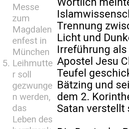
Wörtlich meinte
Messe
Islamwissenscha
zum
Trennung zwisc
Magdalen
Licht und Dunke
enfest in
Irreführung als 
München
Apostel Jesu Ch
Leihmutte
Teufel geschic
r soll
Bätzing und sei
gezwunge
dem 2. Korinthe
n werden,
Satan verstellt 
das
Leben des