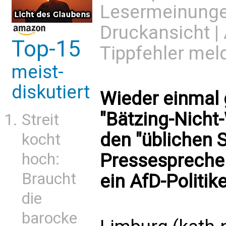
Lesermeinung
Druckansicht
|
Top-15
Tippfehler mel
meist-
diskutiert
Wieder einmal 
"Bätzing-Nicht
Streit
den "üblichen 
kocht
hoch:
Pressesprecher
Braucht
ein AfD-Politik
die
barocke