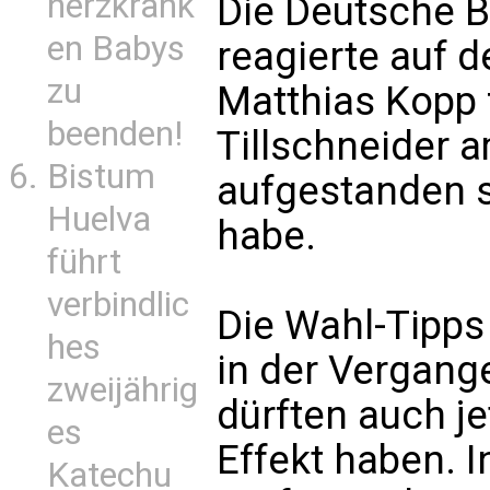
herzkrank
Die Deutsche 
en Babys
reagierte auf d
zu
Matthias Kopp f
beenden!
Tillschneider 
Bistum
aufgestanden s
Huelva
habe.
führt
verbindlic
Die Wahl-Tipps
hes
in der Vergang
zweijährig
dürften auch j
es
Effekt haben. 
Katechu