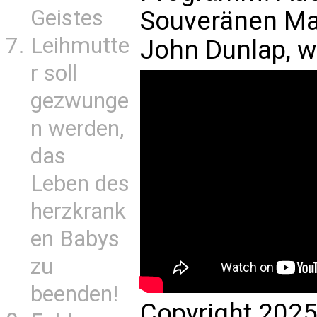
Geistes
Souveränen Mal
Leihmutte
John Dunlap, 
r soll
gezwunge
n werden,
das
Leben des
herzkrank
en Babys
zu
beenden!
Copyright 2025