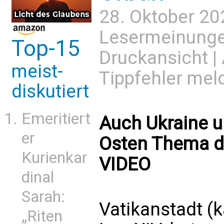
28. Oktober 20
Lesermeinung
Top-15
Druckansicht
|
meist-
Tippfehler mel
diskutiert
Emeritiert
Auch Ukraine u
er
Osten Thema de
Kurienkar
VIDEO
dinal
Sarah:
Vatikanstadt (
„Riten