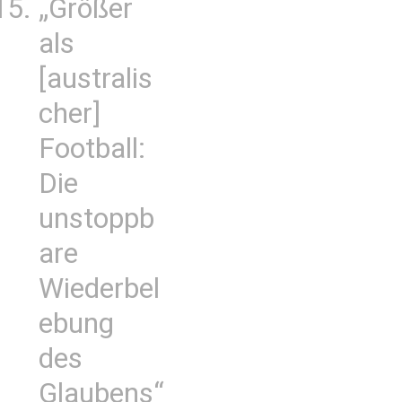
„Größer
als
[australis
cher]
Football:
Die
unstoppb
are
Wiederbel
ebung
des
Glaubens“