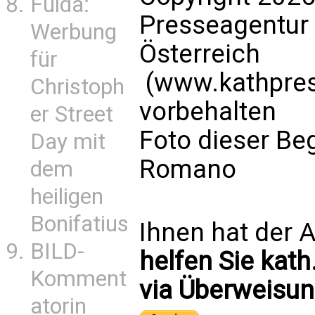
Fulda:
Presseagentur
Werbung
Österreich
für
(www.kathpress
Christoph
vorbehalten
er Street
Foto dieser Be
Day mit
Romano
dem
heiligen
Bonifatius
Ihnen hat der A
BILD-
helfen Sie kath
Komment
via Überweisun
atorin