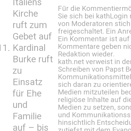
Italiens
Für die Kommentiermög
Kirche
Sie sich bei
kathLogin 
von Moderatoren stich
ruft zum
freigeschaltet. Ein Anr
Gebet auf
Ein Kommentar ist auf
Kommentare geben nic
Kardinal
Redaktion wieder.
Burke ruft
kath.net verweist in
Schreiben von Papst B
zu
Kommunikationsmittel 
Einsatz
sich daran zu orientie
Medien mitzuteilen be
für Ehe
religiöse Inhalte auf 
und
Medien zu setzen, sond
und Kommunikationsst
Familie
hinsichtlich Entscheid
auf – bis
zutiefst mit dem Eva