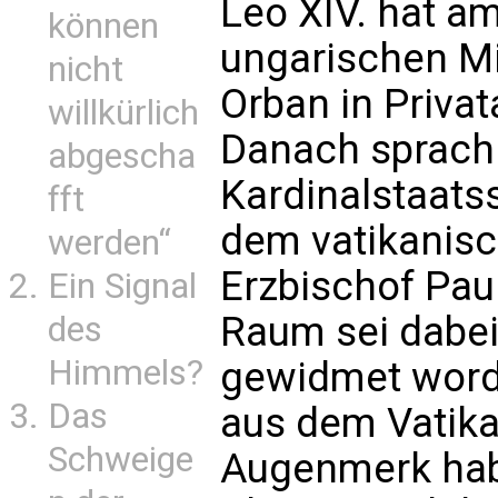
Leo XIV. hat a
können
ungarischen Mi
nicht
Orban in Priva
willkürlich
Danach sprach 
abgescha
Kardinalstaatss
fft
dem vatikanisc
werden“
Erzbischof Paul
Ein Signal
Raum sei dabe
des
Himmels?
gewidmet word
Das
aus dem Vatik
Schweige
Augenmerk habe