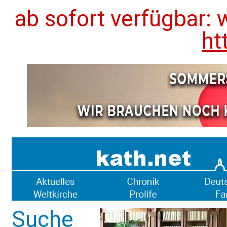
ab sofort verfügbar: 
ht
Suche