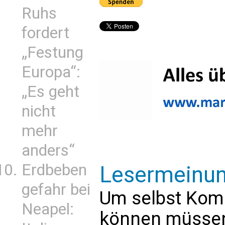
Ruhs
fordert
„Festung
Europa“:
„Es geht
nicht
mehr
anders“
Erdbeben
Lesermeinu
gefahr bei
Um selbst Kom
Neapel:
können müssen 