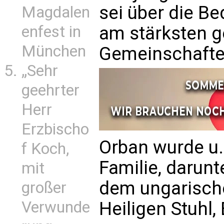
sei über die B
Magdalen
enfest in
am stärksten g
München
Gemeinschafte
„Sehr
geehrter
Herr
Erzbischo
Orban wurde u.a
f Koch,
Familie, darunt
mit
dem ungarisch
großer
Verwunde
Heiligen Stuhl