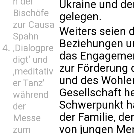
n der
Ukraine und de
Bischöfe
gelegen.
zur Causa
Weiters seien d
Spahn
Beziehungen un
‚Dialogpre
das Engagement
digt‘ und
zur Förderung 
‚meditativ
und des Wohle
er Tanz’
Gesellschaft h
während
Schwerpunkt ha
der
der Familie, de
Messe
von jungen Me
zum