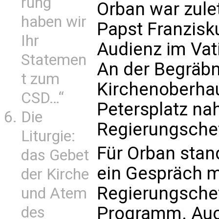
rung
Orban war zule
haben wir
Papst Franzisk
Ihr
Audienz im Va
Statemen
An der Begräbn
t zum
Kirchenoberhau
CSD…“
Petersplatz na
Die
Regierungschef 
Liturgie:
Für Orban sta
das Gebet
ein Gespräch mi
der Kirche
Regierungschef
und Atem
Programm. Auc
des