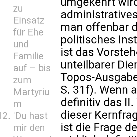
umgekehrt wird 
zu
administrative
Einsatz
man offenbar di
für Ehe
politisches Ins
und
ist das Vorsteh
Familie
unteilbarer Dien
auf – bis
Topos-Ausgabe
zum
S. 31f). Wenn 
Martyriu
definitiv das II
m
dieser Kernfrag
'Du hast
ist die Frage d
mir den