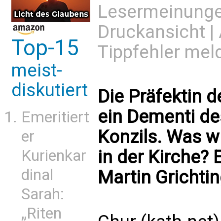
Lesermeinung
Druckansicht
|
Top-15
Tippfehler mel
meist-
diskutiert
Die Präfektin 
ein Dementi des
Emeritiert
Konzils. Was w
er
Kurienkar
in der Kirche?
dinal
Martin Grichti
Sarah:
„Riten