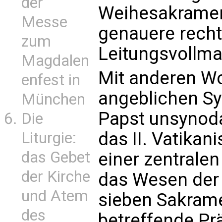
der
Weihesakramen
Messe
genauere recht
zum
Leitungsvollma
Magdalen
Mit anderen Wo
enfest in
angeblichen Syn
München
Papst unsynoda
Die
das II. Vatikan
Liturgie:
das Gebet
einer zentrale
der Kirche
das Wesen der 
und Atem
sieben Sakramen
des
betreffende Prä