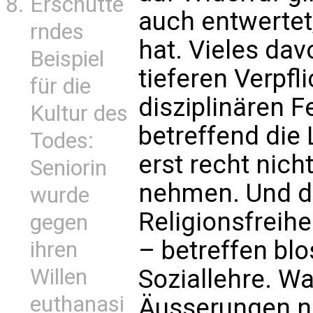
Erschütte
auch entwertet
rndes
hat. Vieles dav
Beispiel
tieferen Verpfl
für die
disziplinären 
Kultur des
betreffend die
Todes:
erst recht nich
Seniorin
nehmen. Und d
wurde
Religionsfreihe
gegen
– betreffen blo
ihren
Willen
Soziallehre. W
euthanasi
Äusserungen n