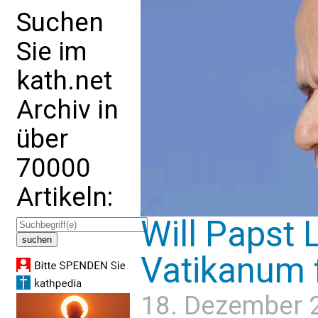
Suchen
Sie im
kath.net
Archiv in
über
70000
Artikeln:
Will Papst L
Vatikanum 
18. Dezember 