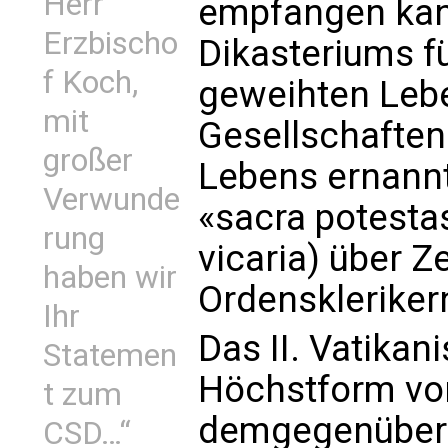
Herr
empfangen kann
Erzbischo
Dikasteriums fü
f Koch,
geweihten Lebe
mit
Gesellschaften
großer
Lebens ernannt.
Verwunde
«sacra potestas
rung
vicaria) über 
haben wir
Ordenskleriker
Ihr
Das II. Vatikan
Statemen
Höchstform von
t zum
demgegenüber 
CSD…“