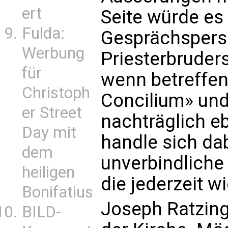
ert
Seite würde es
Fulda:
Gesprächspersp
Werbung
Priesterbruders
für
wenn betreffe
Christoph
Concilium» und
er Street
nachträglich eb
Day mit
handle sich da
dem
unverbindlich
heiligen
die jederzeit 
Bonifatius
Joseph Ratzing
BILD-