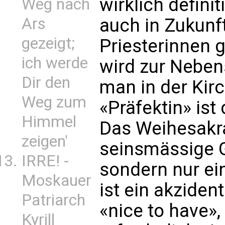
wirklich definit
Weg nach
Ars
auch in Zukunft
gezeigt;
Priesterinnen 
ich werde
wird zur Neben
Dir den
man in der Kir
Weg zum
«Präfektin» is
Himmel
Das Weihesakra
zeigen'
seinsmässige G
IRRE! -
sondern nur ein
Moskauer
ist ein akziden
Patriarch
«nice to have»
Kyrill