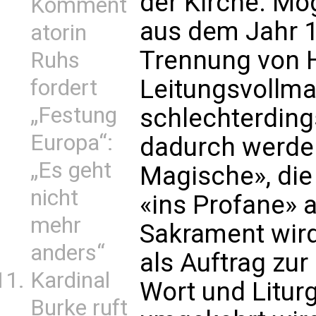
der Kirche. Mö
Komment
aus dem Jahr 1
atorin
Trennung von H
Ruhs
Leitungsvollma
fordert
„Festung
schlechterding
Europa“:
dadurch werde
„Es geht
Magische», die 
nicht
«ins Profane» 
mehr
Sakrament wird 
anders“
als Auftrag zur
Kardinal
Wort und Liturg
Burke ruft