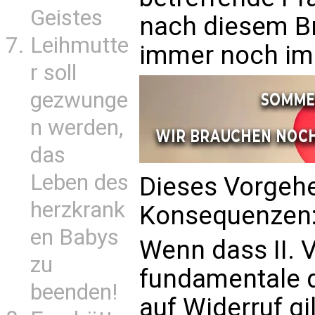
Geistes
nach diesem B
Leihmutte
immer noch im
r soll
gezwunge
n werden,
das
Leben des
Dieses Vorgehe
herzkrank
Konsequenzen
en Babys
Wenn dass II. 
zu
fundamentale d
beenden!
auf Widerruf gil