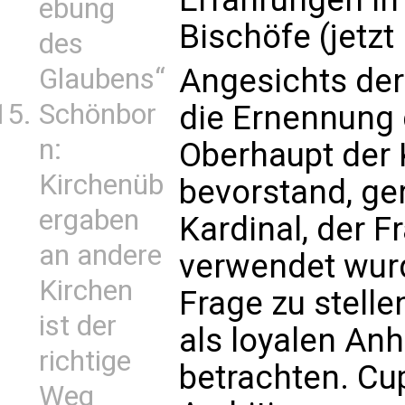
ebung
Bischöfe (jetzt
des
Angesichts der
Glaubens“
Schönbor
die Ernennung
n:
Oberhaupt der 
Kirchenüb
bevorstand, g
ergaben
Kardinal, der F
an andere
verwendet wurd
Kirchen
Frage zu stelle
ist der
als loyalen An
richtige
betrachten. Cu
Weg