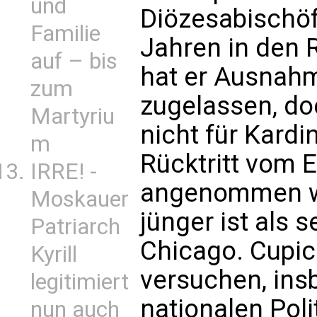
und
Diözesabischöf
Familie
Jahren in den 
auf – bis
hat er Ausnahm
zum
zugelassen, do
Martyriu
nicht für Kardi
m
Rücktritt vom 
IRRE! -
angenommen wu
Moskauer
jünger ist als 
Patriarch
Chicago. Cupi
Kyrill
versuchen, ins
legitimiert
nationalen Poli
nun auch