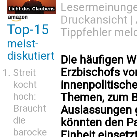
Lesermeinung
Druckansicht
|
Top-15
Tippfehler mel
meist-
diskutiert
Die häufigen 
Erzbischofs vo
Streit
innenpolitisch
kocht
hoch:
Themen, zum Be
Braucht
Auslassungen g
die
könnten den Pap
barocke
Einheit einsetz