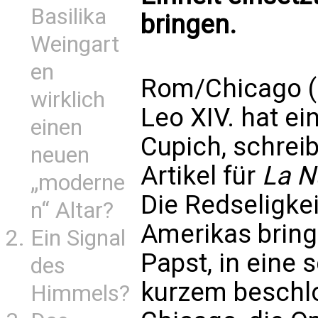
Basilika
bringen.
Weingart
en
Rom/Chicago (k
wirklich
Leo XIV. hat e
einen
Cupich, schrei
neuen
Artikel für
La N
„moderne
Die Redseligkei
n“ Altar?
Amerikas brin
Ein Signal
Papst, in eine 
des
kurzem beschlo
Himmels?