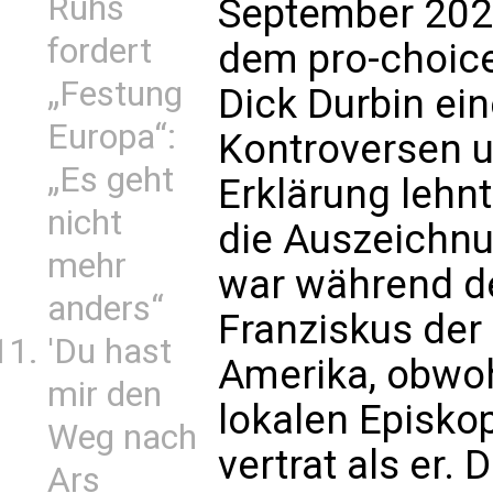
Ruhs
September 2025
fordert
dem pro-choic
„Festung
Dick Durbin ei
Europa“:
Kontroversen u
„Es geht
Erklärung lehnt
nicht
die Auszeichnu
mehr
war während de
anders“
Franziskus der
'Du hast
Amerika, obwoh
mir den
lokalen Episko
Weg nach
vertrat als er.
Ars