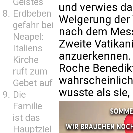
Geistes
und verwies da
Erdbeben
Weigerung der 
gefahr bei
nach dem Mess
Neapel:
Zweite Vatikan
Italiens
anzuerkennen.
Kirche
Roche Benedikt
ruft zum
wahrscheinlich
Gebet auf
wusste als sie
Die
Familie
ist das
Hauptziel