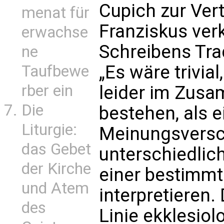
Cupich zur Ver
menat für
Franziskus ver
erwachse
Schreibens Tra
ne
„Es wäre trivia
Taufbewe
rber ein
leider im Zusa
Die
bestehen, als 
Liturgie:
Meinungsversc
das Gebet
unterschiedlich
der Kirche
einer bestimmt
und Atem
interpretieren.
des
Linie ekklesiol