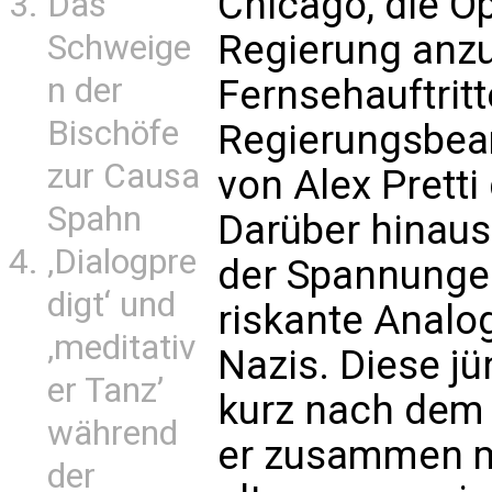
Chicago, die O
Das
Regierung anzu
Schweige
n der
Fernsehauftritt
Bischöfe
Regierungsbeam
zur Causa
von Alex Pretti
Spahn
Darüber hinaus 
‚Dialogpre
der Spannungen
digt‘ und
riskante Analo
‚meditativ
Nazis. Diese jü
er Tanz’
kurz nach dem 
während
er zusammen m
der