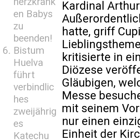
herzkrank
Kardinal Arthu
en Babys
Außerordentlic
zu
hatte, griff Cu
beenden!
Lieblingstheme
Bistum
kritisierte in 
Huelva
Diözese veröffe
führt
Gläubigen, wel
verbindlic
Messe besuche
hes
mit seinem Vorg
zweijährig
nur einen einzi
es
Einheit der Kir
Katechu