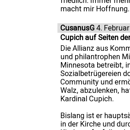
friedlich. Immer meh
macht mir Hoffnung.
CusanusG
4. Februar
Cupich auf Seiten de
Die Allianz aus Komm
und philantrophen Mil
Minnesota betreibt, 
Sozialbetrügereien d
Community und ermög
Walz, abzulenken, ha
Kardinal Cupich.
Bislang ist er haupt
in der Kirche und du