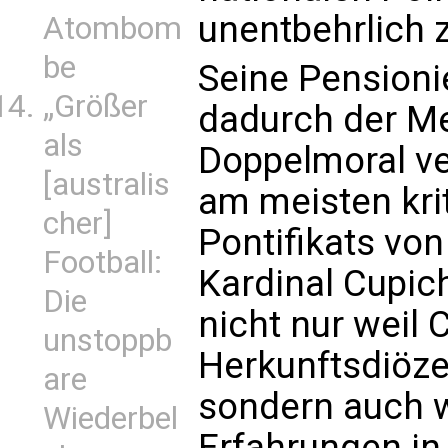
unentbehrlich
Atombom
be
Seine Pensioni
„Größer
dadurch der M
als
Doppelmoral ve
[australis
am meisten kri
cher]
Pontifikats von
Football:
Kardinal Cupic
Die
nicht nur weil 
unstoppb
Herkunftsdiöze
are
sondern auch 
Wiederbel
Erfahrungen in