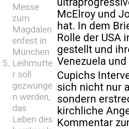
ultraprogressiv
Messe
McElroy und Jo
zum
hat. In dem Bri
Magdalen
Rolle der USA i
enfest in
gestellt und ihr
München
Venezuela und d
Leihmutte
r soll
Cupichs Interv
gezwunge
sich nicht nur a
n werden,
sondern erstre
das
kirchliche Ang
Leben des
Kommentar zum 