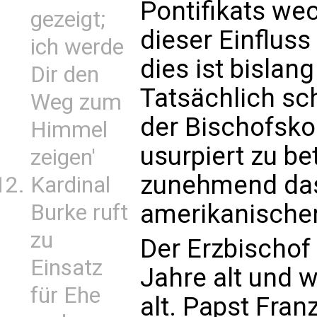
Pontifikats we
gezeigt;
dieser Einflus
ich werde
dies ist bislan
Dir den
Tatsächlich sch
Weg zum
der Bischofsko
Himmel
usurpiert zu b
zeigen'
zunehmend das
Kardinal
amerikanische
Burke ruft
zu
Der Erzbischof
Einsatz
Jahre alt und 
für Ehe
alt. Papst Fran