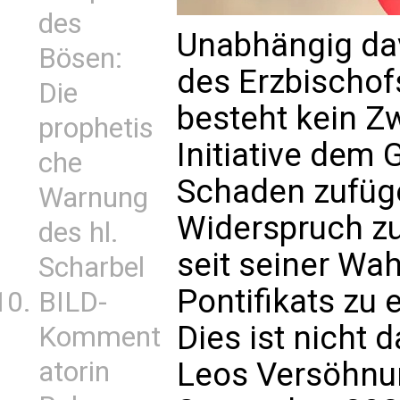
des
Unabhängig da
Bösen:
des Erzbischof
Die
besteht kein Zw
prophetis
Initiative dem 
che
Schaden zufügen
Warnung
Widerspruch zu 
des hl.
seit seiner Wah
Scharbel
Pontifikats zu 
BILD-
Dies ist nicht 
Komment
atorin
Leos Versöhnun