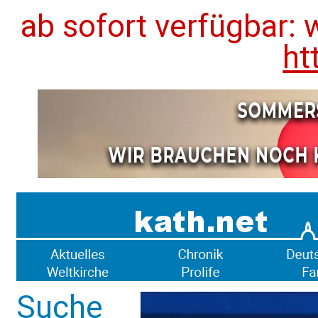
ab sofort verfügbar: 
ht
Suche