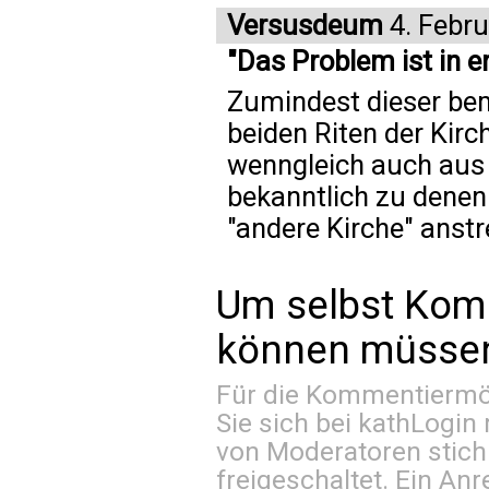
Versusdeum
4. Febr
"Das Problem ist in e
Zumindest dieser be
beiden Riten der Kirc
wenngleich auch aus 
bekanntlich zu denen 
"andere Kirche" anstr
Um selbst Kom
können müssen 
Für die Kommentiermög
Sie sich bei
kathLogin 
von Moderatoren stich
freigeschaltet. Ein Anr