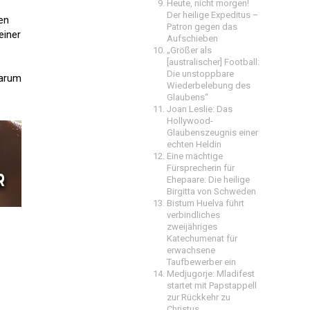
Heute, nicht morgen!
Der heilige Expeditus –
en
Patron gegen das
einer
Aufschieben
„Größer als
[australischer] Football:
Die unstoppbare
warum
Wiederbelebung des
Glaubens“
Joan Leslie: Das
Hollywood-
Glaubenszeugnis einer
echten Heldin
Eine mächtige
Fürsprecherin für
Ehepaare: Die heilige
Birgitta von Schweden
Bistum Huelva führt
verbindliches
zweijähriges
Katechumenat für
erwachsene
Taufbewerber ein
Medjugorje: Mladifest
startet mit Papstappell
zur Rückkehr zu
Christus