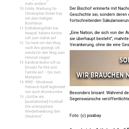
mehr anders“
Der Bischof erinnerte mit Nachd
Fulda: Werbung für
Christopher Street Day
Geschichte sei, sondern deren e
mit dem heiligen
fortschreitenden Säkularisieru
Bonifatius
Erdbebengefahr bei
„Eine Nation, die sich von der A
Neapel: Italiens Kirche
ruft zum Gebet auf
sie überhaupt besteht“, mahnte 
'Du hast mir den Weg
Verankerung, ohne die eine Gesel
nach Ars gezeigt; ich
werde Dir den Weg zum
Himmel zeigen'
Kardinal Burke ruft zu
Einsatz für Ehe und
Familie auf – bis zum
Martyrium
IRRE! - Moskauer
Patriarch Kyrill legitimiert
nun auch Atombombe
Besonders brisant: Während d
„Größer als
Segenswünsche veröffentlichte,
[australischer] Football:
Die unstoppbare
Wiederbelebung des
Foto: (c) pixabay
Glaubens“