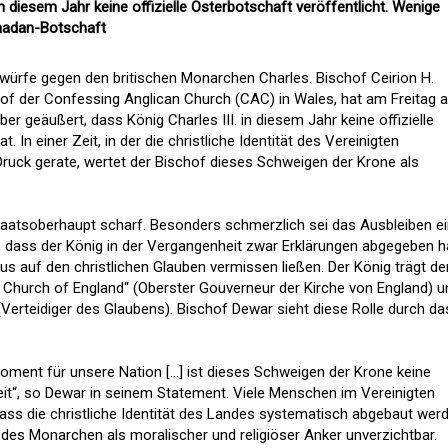
n diesem Jahr keine offizielle Osterbotschaft veröffentlicht. Wenige
madan-Botschaft
würfe gegen den britischen Monarchen Charles. Bischof Ceirion H.
hof der Confessing Anglican Church (CAC) in Wales, hat am Freitag 
er geäußert, dass König Charles III. in diesem Jahr keine offizielle
. In einer Zeit, in der die christliche Identität des Vereinigten
ruck gerate, wertet der Bischof dieses Schweigen der Krone als
Staatsoberhaupt scharf. Besonders schmerzlich sei das Ausbleiben ei
 dass der König in der Vergangenheit zwar Erklärungen abgegeben h
us auf den christlichen Glauben vermissen ließen. Der König trägt de
 Church of England“ (Oberster Gouverneur der Kirche von England) u
 (Verteidiger des Glaubens). Bischof Dewar sieht diese Rolle durch da
ment für unsere Nation […] ist dieses Schweigen der Krone keine
it“, so Dewar in seinem Statement. Viele Menschen im Vereinigten
ass die christliche Identität des Landes systematisch abgebaut werd
 des Monarchen als moralischer und religiöser Anker unverzichtbar.