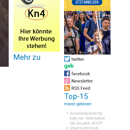
Mehr zu
Top-15
meist-gelesen
Sommerspende für
kath.net - Bitte helfen
SIE uns jetzt JETZT!
Streit kocht hoch: