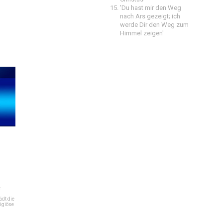
'Du hast mir den Weg
nach Ars gezeigt; ich
werde Dir den Weg zum
Himmel zeigen'
e
dt die
igiöse