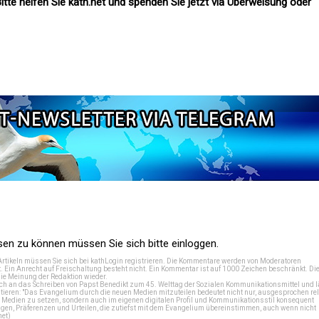
itte helfen Sie kath.net und spenden Sie jetzt via Überweisung oder
n zu können müssen Sie sich bitte einloggen.
Artikeln müssen Sie sich bei
kathLogin registrieren
. Die Kommentare werden von Moderatoren
t. Ein Anrecht auf Freischaltung besteht nicht. Ein Kommentar ist auf 1000 Zeichen beschränkt. Di
e Meinung der Redaktion wieder.
 an das Schreiben von Papst Benedikt zum 45. Welttag der Sozialen Kommunikationsmittel und lä
tieren: "Das Evangelium durch die neuen Medien mitzuteilen bedeutet nicht nur, ausgesprochen rel
en Medien zu setzen, sondern auch im eigenen digitalen Profil und Kommunikationsstil konsequent
en, Präferenzen und Urteilen, die zutiefst mit dem Evangelium übereinstimmen, auch wenn nicht
net
)