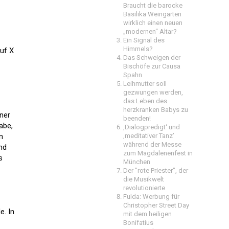
Braucht die barocke
Basilika Weingarten
wirklich einen neuen
„modernen“ Altar?
Ein Signal des
Himmels?
auf X
Das Schweigen der
Bischöfe zur Causa
Spahn
Leihmutter soll
gezwungen werden,
das Leben des
herzkranken Babys zu
ner
beenden!
abe,
‚Dialogpredigt‘ und
n
‚meditativer Tanz’
während der Messe
nd
zum Magdalenenfest in
s
München
Der "rote Priester", der
die Musikwelt
revolutionierte
Fulda: Werbung für
Christopher Street Day
e. In
mit dem heiligen
Bonifatius