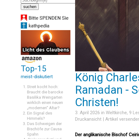
Top-15
König Charle
meist-diskutiert
Ramadan - S
Streit kocht hoch:
Braucht die barocke
Basilika Weingarten
Christen!
wirklich einen neuen
„modernen“ Altar?
3. April 2026 in
Weltkirche
, 9 L
Ein Signal des
Himmels?
Druckansicht
|
Artikel versende
Das Schweigen der
Bischöfe zur Causa
Spahn
Der anglikanische Bischof Ceiri