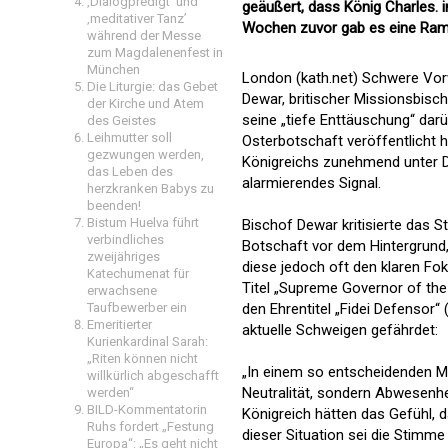
‚Dialogpredigt‘ und
geäußert, dass König Charles. i
‚meditativer Tanz’
Wochen zuvor gab es eine Ra
während der Messe
zum Magdalenenfest in
München
London (kath.net) Schwere Vor
Die Liturgie: das Gebet
Dewar, britischer Missionsbisc
der Kirche und Atem
seine „tiefe Enttäuschung“ darüb
des Geistes
Leihmutter soll
Osterbotschaft veröffentlicht hat
gezwungen werden,
Königreichs zunehmend unter D
das Leben des
alarmierendes Signal.
herzkranken Babys zu
beenden!
Bistum Huelva führt
Bischof Dewar kritisierte das 
verbindliches
Botschaft vor dem Hintergrund,
zweijähriges
diese jedoch oft den klaren Fok
Katechumenat für
Titel „Supreme Governor of the
erwachsene
Taufbewerber ein
den Ehrentitel „Fidei Defensor“
Emeritierter
aktuelle Schweigen gefährdet:
Kurienkardinal Sarah:
„Riten können nicht
„In einem so entscheidenden Mo
willkürlich abgeschafft
Neutralität, sondern Abwesenhe
werden“
BILD-Kommentatorin
Königreich hätten das Gefühl, d
Ruhs fordert „Festung
dieser Situation sei die Stimme
Europa“: „Es geht nicht