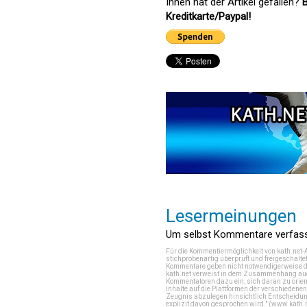
Ihnen hat der Artikel gefallen?
B
Kreditkarte/Paypal!
Lesermeinungen
Um selbst Kommentare verfasse
Für die Kommentiermöglichkeit von kath.net-
stichprobenartig überprüft und freigeschalte
Kommentare geben nicht notwendigerweise di
kath.net verweist in dem Zusammenhang auch
Kommentatoren dazu ein, sich daran zu orien
Inhalte auf die Plattformen der verschieden
Zeugnis abzulegen hinsichtlich Entscheidung
explizit davon gesprochen wird." (
www.kath.