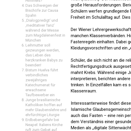
Himmels?
große Herausforderungen. Beri
Das Schweigen der
Bischöfe zur Causa
Schülern werfen grundlegende 
Spahn
Freiheit im Schulalltag auf. Di
‚Dialogpredigt‘ und
‚meditativer Tanz’
Der Wiener Lehrergewerkschaft
während der Messe
zum Magdalenenfest in
manchen Klassenverbänden. Hier
München
Fastenregeln einhalten. Dabei 
Leihmutter soll
Kleidungsvorschriften und ei
gezwungen werden,
das Leben des
Schüler, die sich nicht an die r
herzkranken Babys zu
beenden!
Rechtfertigungsdruck ausgesetzt
Bistum Huelva führt
mahnt Krebs. Während einige Ju
verbindliches
interpretieren, berichten and
zweijähriges
trinken. In Einzelfällen kam e
Katechumenat für
erwachsene
Klassenraum.
Taufbewerber ein
Junge brasilianische
Interessanterweise findet diese
Katholiken hoffen auf
Islamische Glaubensgemeinschaft
mehr Glaubenslehre und
ehrfürchtige Liturgie
auch das Fasten – eine rein pe
Erdbebengefahr bei
dem Verständnis einer gesunde
Neapel: Italiens Kirche
Medien als „digitale Sittenwäch
ruft zum Gebet auf