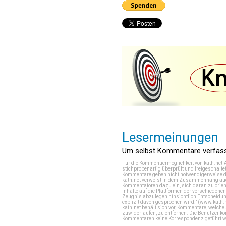
Lesermeinungen
Um selbst Kommentare verfasse
Für die Kommentiermöglichkeit von kath.net-
stichprobenartig überprüft und freigeschalte
Kommentare geben nicht notwendigerweise di
kath.net verweist in dem Zusammenhang auch
Kommentatoren dazu ein, sich daran zu orien
Inhalte auf die Plattformen der verschieden
Zeugnis abzulegen hinsichtlich Entscheidung
explizit davon gesprochen wird." (
www.kath.
kath.net behält sich vor, Kommentare, welch
zuwiderlaufen, zu entfernen. Die Benutzer k
Kommentaren keine Korrespondenz geführt werd