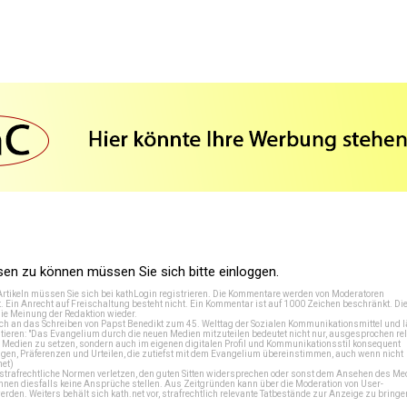
n zu können müssen Sie sich bitte einloggen.
Artikeln müssen Sie sich bei
kathLogin registrieren
. Die Kommentare werden von Moderatoren
t. Ein Anrecht auf Freischaltung besteht nicht. Ein Kommentar ist auf 1000 Zeichen beschränkt. Di
e Meinung der Redaktion wieder.
 an das Schreiben von Papst Benedikt zum 45. Welttag der Sozialen Kommunikationsmittel und lä
tieren: "Das Evangelium durch die neuen Medien mitzuteilen bedeutet nicht nur, ausgesprochen rel
en Medien zu setzen, sondern auch im eigenen digitalen Profil und Kommunikationsstil konsequent
en, Präferenzen und Urteilen, die zutiefst mit dem Evangelium übereinstimmen, auch wenn nicht
net
)
e strafrechtliche Normen verletzen, den guten Sitten widersprechen oder sonst dem Ansehen des M
önnen diesfalls keine Ansprüche stellen. Aus Zeitgründen kann über die Moderation von User-
en. Weiters behält sich kath.net vor, strafrechtlich relevante Tatbestände zur Anzeige zu bringe