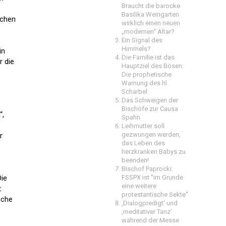
Braucht die barocke
Basilika Weingarten
ichen
wirklich einen neuen
„modernen“ Altar?
Ein Signal des
Himmels?
in
Die Familie ist das
r die
Hauptziel des Bösen:
Die prophetische
Warnung des hl.
Scharbel
Das Schweigen der
Bischöfe zur Causa
“,
Spahn
Leihmutter soll
gezwungen werden,
r
das Leben des
herzkranken Babys zu
beenden!
Bischof Paprocki:
Die
FSSPX ist "im Grunde
eine weitere
t
protestantische Sekte"
eche
‚Dialogpredigt‘ und
‚meditativer Tanz’
während der Messe