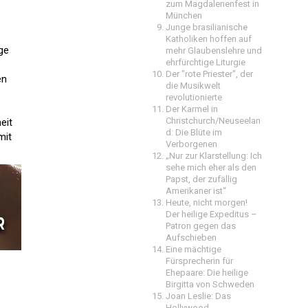
zum Magdalenenfest in
München
Junge brasilianische
Katholiken hoffen auf
ge
mehr Glaubenslehre und
ehrfürchtige Liturgie
Der "rote Priester", der
en
die Musikwelt
revolutionierte
Der Karmel in
Christchurch/Neuseelan
eit
d: Die Blüte im
mit
Verborgenen
„Nur zur Klarstellung: Ich
sehe mich eher als den
Papst, der zufällig
Amerikaner ist“
Heute, nicht morgen!
Der heilige Expeditus –
Patron gegen das
Aufschieben
Eine mächtige
Fürsprecherin für
Ehepaare: Die heilige
Birgitta von Schweden
Joan Leslie: Das
Hollywood-