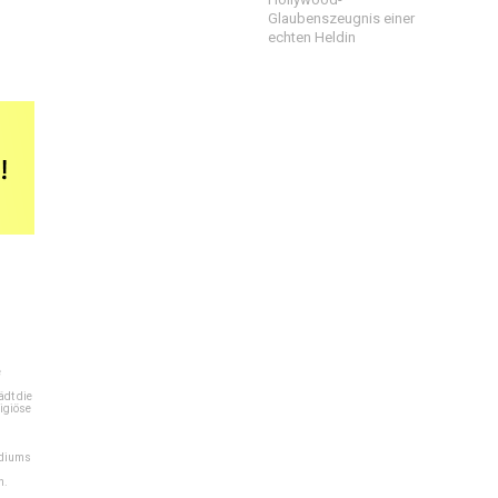
Glaubenszeugnis einer
echten Heldin
e
dt die
igiöse
ediums
n.