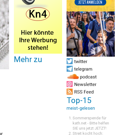
Mehr zu
Top-15
meist-gelesen
Sommerspende für
kath.net - Bitte helfen
SIE uns jetzt JETZT!
or
Streit kocht hoch: