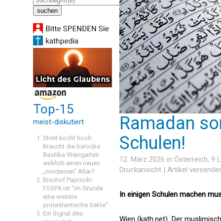
Top-15
Ramadan sorg
meist-diskutiert
Schulen!
Streit kocht hoch:
Braucht die barocke
Basilika Weingarten
12. März 2026 in
Österreich
, 9
wirklich einen neuen
Druckansicht
|
Artikel versende
„modernen“ Altar?
Bischof Paprocki:
FSSPX ist "im Grunde
In einigen Schulen machen musl
eine weitere
protestantische Sekte"
Ein Signal des
Wien (kath.net) Der muslimisch