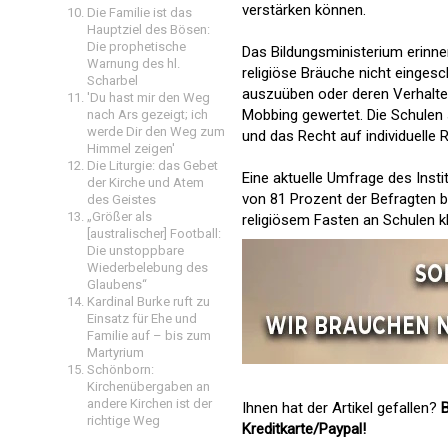
verstärken können.
Die Familie ist das
Hauptziel des Bösen:
Die prophetische
Das Bildungsministerium erinner
Warnung des hl.
religiöse Bräuche nicht einges
Scharbel
auszuüben oder deren Verhalten
'Du hast mir den Weg
Mobbing gewertet. Die Schulen s
nach Ars gezeigt; ich
werde Dir den Weg zum
und das Recht auf individuelle 
Himmel zeigen'
Die Liturgie: das Gebet
Eine aktuelle Umfrage des Inst
der Kirche und Atem
von 81 Prozent der Befragten
des Geistes
„Größer als
religiösem Fasten an Schulen kl
[australischer] Football:
Die unstoppbare
Wiederbelebung des
Glaubens“
Kardinal Burke ruft zu
Einsatz für Ehe und
Familie auf – bis zum
Martyrium
Schönborn:
Kirchenübergaben an
andere Kirchen ist der
Ihnen hat der Artikel gefallen?
B
richtige Weg
Kreditkarte/Paypal!