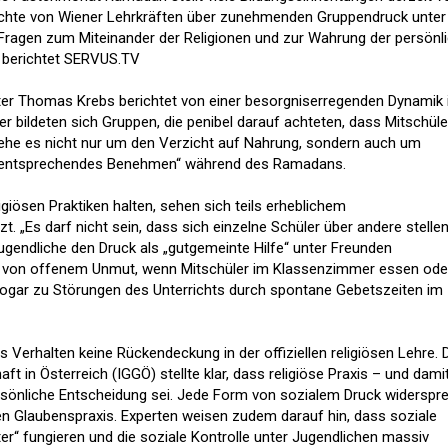
chte von Wiener Lehrkräften über zunehmenden Gruppendruck unter
Fragen zum Miteinander der Religionen und zur Wahrung der persönl
es berichtet SERVUS.TV
er Thomas Krebs berichtet von einer besorgniserregenden Dynamik 
 bildeten sich Gruppen, die penibel darauf achteten, dass Mitschüle
gehe es nicht nur um den Verzicht auf Nahrung, sondern auch um
n „entsprechendes Benehmen“ während des Ramadans.
eligiösen Praktiken halten, sehen sich teils erheblichem
. „Es darf nicht sein, dass sich einzelne Schüler über andere stellen
gendliche den Druck als „gutgemeinte Hilfe“ unter Freunden
ere von offenem Unmut, wenn Mitschüler im Klassenzimmer essen ode
s sogar zu Störungen des Unterrichts durch spontane Gebetszeiten im
s Verhalten keine Rückendeckung in der offiziellen religiösen Lehre. 
 in Österreich (IGGÖ) stellte klar, dass religiöse Praxis – und dami
rsönliche Entscheidung sei. Jede Form von sozialem Druck widerspr
n Glaubenspraxis. Experten weisen zudem darauf hin, dass soziale
ter“ fungieren und die soziale Kontrolle unter Jugendlichen massiv