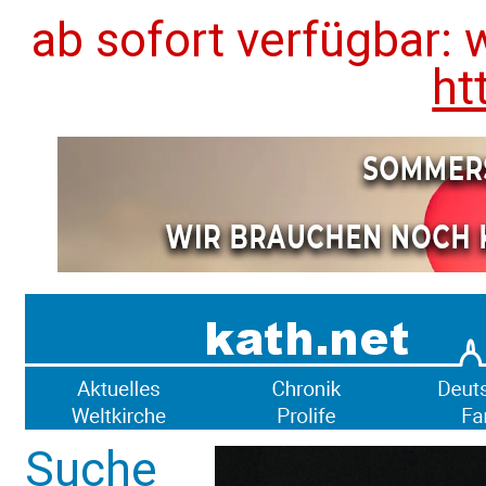
ab sofort verfügbar: 
ht
Suche