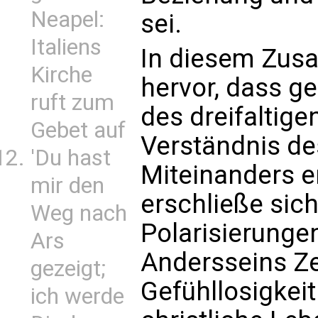
Neapel:
sei.
Italiens
In diesem Zus
Kirche
hervor, dass ge
ruft zum
des dreifaltige
Gebet auf
Verständnis d
'Du hast
Miteinanders 
mir den
erschließe sic
Weg nach
Polarisierunge
Ars
Andersseins Ze
gezeigt;
Gefühllosigkeit
ich werde