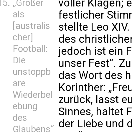
voller Klagen; er
„Größer
festlicher St
als
[australis
stellte Leo XIV
cher]
des christlich
Football:
jedoch ist ein F
Die
unser Fest“. Zu
unstoppb
das Wort des h
are
Korinther: „Fre
Wiederbel
zurück, lasst 
ebung
Sinnes, haltet 
des
der Liebe und 
Glaubens“