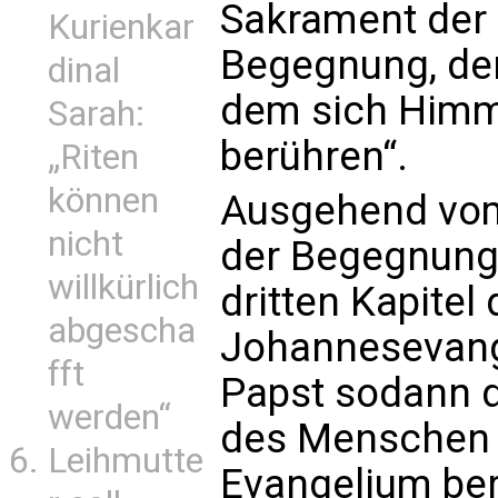
Sakrament der 
Kurienkar
Begegnung, der
dinal
dem sich Himme
Sarah:
berühren“.
„Riten
können
Ausgehend vom
nicht
der Begegnung
willkürlich
dritten Kapitel
abgescha
Johannesevange
fft
Papst sodann 
werden“
des Menschen 
Leihmutte
Evangelium ber