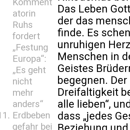
Komment
Das Leben Gotte
atorin
der das mensch
Ruhs
finde. Es sche
fordert
unruhigen Herz
„Festung
Menschen in de
Europa“:
Geistes Brüde
„Es geht
begegnen. Der P
nicht
Dreifaltigkeit b
mehr
alle lieben“, un
anders“
dass „jedes Ge
Erdbeben
gefahr bei
Beziehung und