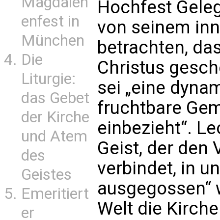
Magdalen
Hochfest Geleg
enfest in
von seinem inn
München
betrachten, das
Die
Christus gesch
Liturgie:
sei „eine dyna
das Gebet
fruchtbare Gem
der Kirche
einbezieht“. Le
und Atem
Geist, der den
des
verbindet, in u
Geistes
ausgegossen“ w
Emeritiert
Welt die Kirch
er