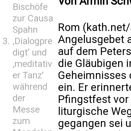
Von Armin Sch
Bischöfe
zur Causa
Rom (kath.net/
Spahn
Angelusgebet a
‚Dialogpre
auf dem Petersp
digt‘ und
die Gläubigen 
‚meditativ
Geheimnisses d
er Tanz’
ein. Er erinner
während
der
Pfingstfest vo
Messe
liturgische Weg
zum
gegangen sei u