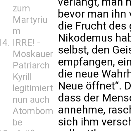
verlangt, man 
zum
bevor man ihn v
Martyriu
die Frucht des 
m
Nikodemus habe
IRRE! -
selbst, den Ge
Moskauer
empfangen, eine
Patriarch
die neue Wahrh
Kyrill
Neue öffnet“. 
legitimiert
dass der Mensc
nun auch
annehme, rasch
Atombom
sich ihm versch
be