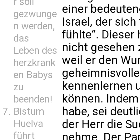
r soll
einer bedeuten
gezwunge
Israel, der sic
n werden,
fühlte“. Diese
das
nicht gesehen 
Leben des
weil er den Wu
herzkrank
geheimnisvolle
en Babys
kennenlernen u
zu
können. Indem
beenden!
habe, sei deutl
Bistum
der Herr die 
Huelva
führt
nehme. Der Pap