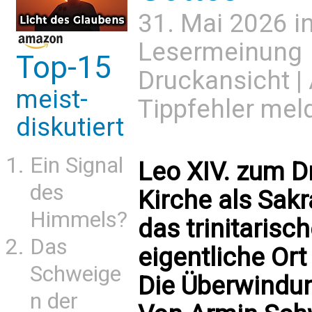
31. Mai 2026 i
Lesermeinung
Top-15
Druckansicht
|
meist-
Tippfehler mel
diskutiert
Ein Signal
Leo XIV. zum Dr
des
Kirche als Sak
Himmels?
das trinitarisc
Das
eigentliche Ort
Schweige
Die Überwindun
n der