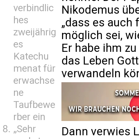
verbindlic
Nikodemus über
hes
„dass es auch 
zweijährig
möglich sei, w
es
Er habe ihm zu
Katechu
das Leben Gott
menat für
verwandeln kö
erwachse
ne
Taufbewe
rber ein
„Sehr
Dann verwies L