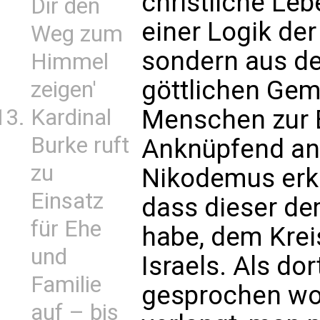
christliche Leb
Dir den
einer Logik de
Weg zum
sondern aus de
Himmel
göttlichen Gem
zeigen'
Kardinal
Menschen zur 
Burke ruft
Anknüpfend an 
zu
Nikodemus erkl
Einsatz
dass dieser d
für Ehe
habe, dem Krei
und
Israels. Als do
Familie
gesprochen wo
auf – bis