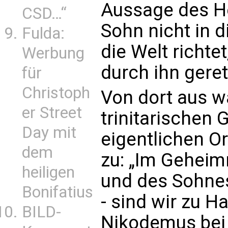
Aussage des He
CSD…“
Sohn nicht in d
Fulda:
die Welt richte
Werbung
durch ihn geret
für
Christoph
Von dort aus w
er Street
trinitarischen
Day mit
eigentlichen Or
dem
zu: „Im Geheimn
heiligen
und des Sohnes
Bonifatius
- sind wir zu H
BILD-
Nikodemus bei 