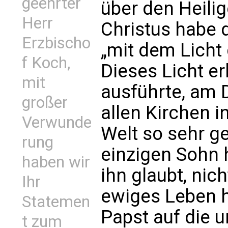
geehrter
über den Heilig
Herr
Christus habe 
Erzbischo
„mit dem Licht 
f Koch,
Dieses Licht er
mit
ausführte, am D
großer
allen Kirchen i
Verwunde
Welt so sehr ge
rung
einzigen Sohn h
haben wir
ihn glaubt, nic
Ihr
ewiges Leben h
Statemen
Papst auf die 
t zum