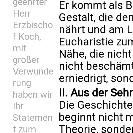
geehrter
Er kommt als B
Herr
Gestalt, die de
Erzbischo
nährt und am L
f Koch,
Eucharistie zu
mit
Nähe, die nicht
großer
nicht beschämt,
Verwunde
erniedrigt, son
rung
II. Aus der Se
haben wir
Die Geschichte
Ihr
beginnt nicht m
Statemen
Theorie, sonder
t zum