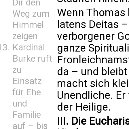
Dir den
Wenn Thomas be
Weg zum
latens Deitas –
Himmel
verborgener Got
zeigen'
ganze Spiritual
Kardinal
Burke ruft
Fronleichnamsf
zu
da – und bleib
Einsatz
macht sich klei
für Ehe
Unendliche. Er 
und
der Heilige.
Familie
III. Die Euchar
auf – bis