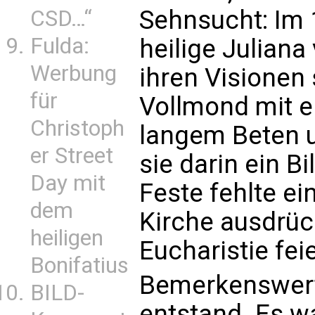
Sehnsucht: Im 
CSD…“
Fulda:
heilige Juliana
Werbung
ihren Visionen 
für
Vollmond mit e
Christoph
langem Beten 
er Street
sie darin ein Bi
Day mit
Feste fehlte ei
dem
Kirche ausdrüc
heiligen
Eucharistie fei
Bonifatius
Bemerkenswert 
BILD-
entstand. Es w