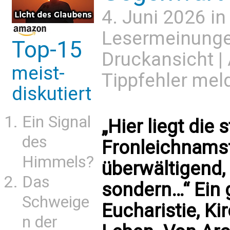
4. Juni 2026 i
Lesermeinung
Top-15
Druckansicht
|
meist-
Tippfehler mel
diskutiert
Ein Signal
„Hier liegt die 
des
Fronleichnamsf
Himmels?
überwältigend, 
Das
sondern…“ Ein g
Schweige
Eucharistie, Ki
n der