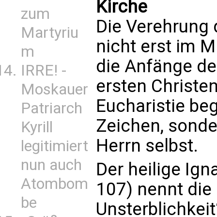
Kirche
zum
Die Verehrung 
Martyriu
nicht erst im Mi
m
die Anfänge de
IRRE! -
ersten Christen
Moskauer
Eucharistie be
Patriarch
Zeichen, sond
Kyrill
Herrn selbst.
legitimiert
nun auch
Der heilige Ign
Atombom
107) nennt die 
be
Unsterblichkei