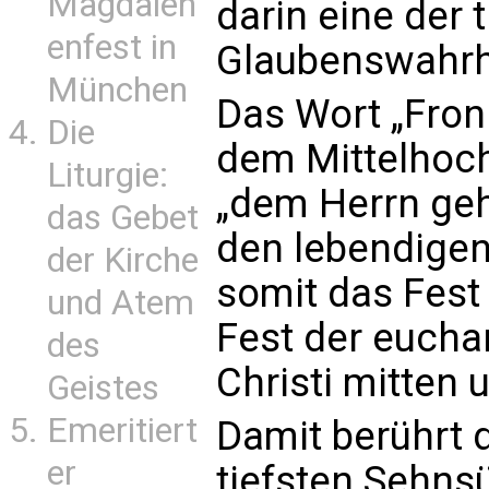
Magdalen
darin eine der 
enfest in
Glaubenswahrh
München
Das Wort „Fro
Die
dem Mittelhoc
Liturgie:
„dem Herrn geh
das Gebet
den lebendigen
der Kirche
somit das Fest
und Atem
Fest der eucha
des
Christi mitten 
Geistes
Emeritiert
Damit berührt d
er
tiefsten Sehns