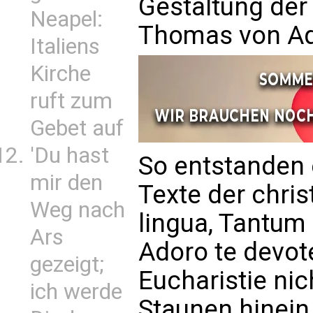
Gestaltung der 
Neapel:
Thomas von Aq
Italiens
Kirche
ruft zum
Gebet auf
'Du hast
So entstanden 
mir den
Texte der chris
Weg nach
lingua, Tantum
Ars
Adoro te devote
gezeigt;
Eucharistie nic
ich werde
Staunen hinein