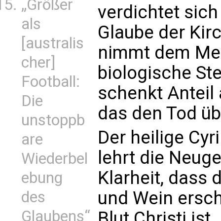
„Größer
verdichtet sich
als
Glaube der Kirc
[australis
nimmt dem Men
cher]
biologische Ste
Football:
schenkt Anteil 
Die
das den Tod ü
unstoppb
Der heilige Cyr
are
lehrt die Neuge
Wiederbel
Klarheit, dass 
ebung
und Wein ersch
des
Glaubens“
Blut Christi ist.