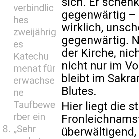
sich. Er schenkt
verbindlic
gegenwärtig –
hes
wirklich, unsc
zweijährig
gegenwärtig. N
es
der Kirche, nic
Katechu
nicht nur im Vo
menat für
bleibt im Sakr
erwachse
Blutes.
ne
Taufbewe
Hier liegt die s
rber ein
Fronleichnamsf
„Sehr
überwältigend, 