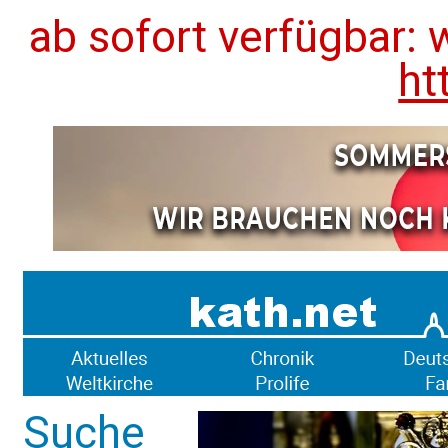
ab sofort verfügbar: 
ht
Suche