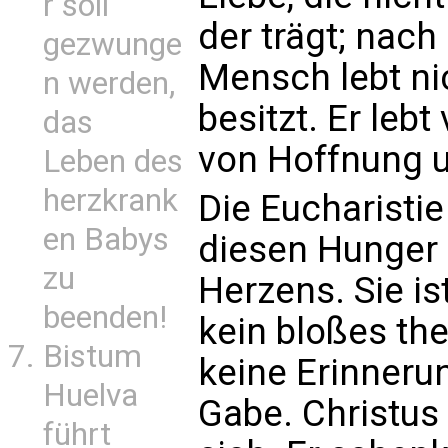
r soll
der trägt; nach
gezwunge
Mensch lebt ni
n werden,
besitzt. Er lebt
das
von Hoffnung u
Leben des
herzkrank
Die Eucharistie
en Babys
diesen Hunger
zu
Herzens. Sie ist
beenden!
kein bloßes th
Bistum
keine Erinneru
Huelva
Gabe. Christus
führt