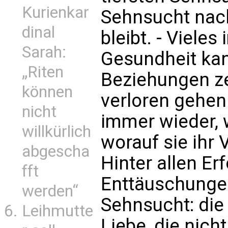
Kurienkar
Sehnsucht nach
dinal
bleibt. - Vieles
Sarah:
Gesundheit ka
„Riten
Beziehungen ze
können
verloren gehe
nicht
immer wieder, w
willkürlich
worauf sie ihr 
abgescha
Hinter allen Er
fft
Enttäuschungen
werden“
Sehnsucht: die
Leihmutte
Liebe, die nich