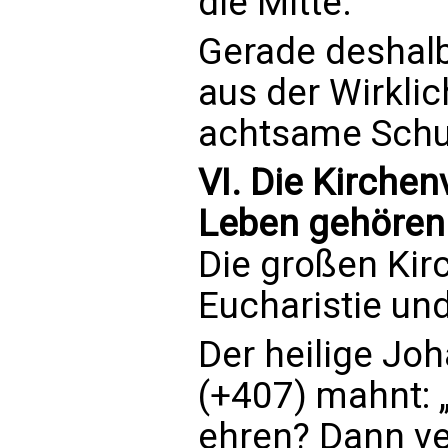
die Mitte.
Gerade deshalb
aus der Wirklich
achtsame Schul
VI. Die Kirchen
Leben gehöre
Die großen Kir
Eucharistie un
Der heilige J
(+407) mahnt: „
ehren? Dann ve