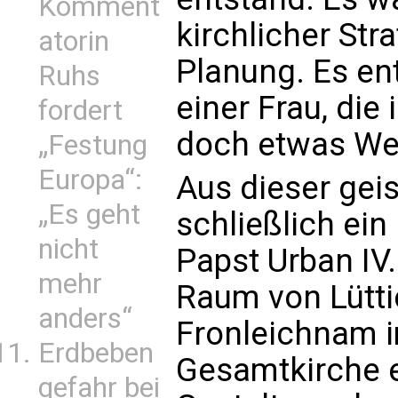
Komment
kirchlicher Stra
atorin
Planung. Es en
Ruhs
einer Frau, die
fordert
doch etwas Wes
„Festung
Europa“:
Aus dieser geis
„Es geht
schließlich ein
nicht
Papst Urban IV.
mehr
Raum von Lütti
anders“
Fronleichnam i
Erdbeben
Gesamtkirche e
gefahr bei