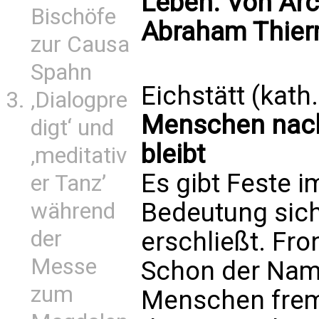
Leben. Von Arc
Bischöfe
Abraham Thier
zur Causa
Spahn
Eichstätt (kath
‚Dialogpre
Menschen nach
digt‘ und
bleibt
‚meditativ
Es gibt Feste i
er Tanz’
Bedeutung sich
während
der
erschließt. Fr
Messe
Schon der Name 
zum
Menschen fremd