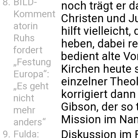
BILD-
noch trägt er 
Komment
Christen und J
atorin
hilft vielleicht
Ruhs
heben, dabei re
fordert
bedient alte V
„Festung
Kirchen heute
Europa“:
einzelner Theol
„Es geht
korrigiert dan
nicht
Gibson, der so t
mehr
Mission im Nam
anders“
Diskussion im
Fulda: