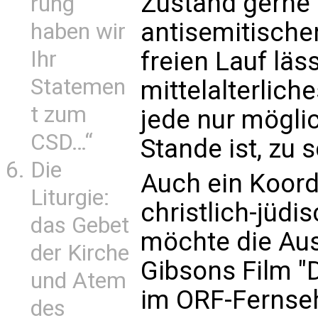
Zustand gerne 
rung
antisemitische
haben wir
Ihr
freien Lauf läss
Statemen
mittelalterlich
t zum
jede nur möglic
CSD…“
Stande ist, zu s
Die
Auch ein Koord
Liturgie:
christlich-jüd
das Gebet
möchte die Aus
der Kirche
Gibsons Film "
und Atem
im ORF-Fernseh
des