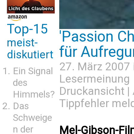
Top-15
'Passion Chr
meist-
für Aufreg
diskutiert
27. März 2007 
Ein Signal
Lesermeinung
des
Druckansicht
|
Himmels?
Tippfehler mel
Das
Schweige
n der
Mel-Gibson-Fil