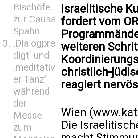
Bischöfe
Israelitische 
zur Causa
fordert vom OR
Spahn
Programmänder
‚Dialogpre
weiteren Schrit
digt‘ und
Koordinierung
‚meditativ
christlich-jüd
er Tanz’
reagiert nervös
während
der
Wien (www.kat
Messe
Die Israelitisc
zum
macht Stimmun