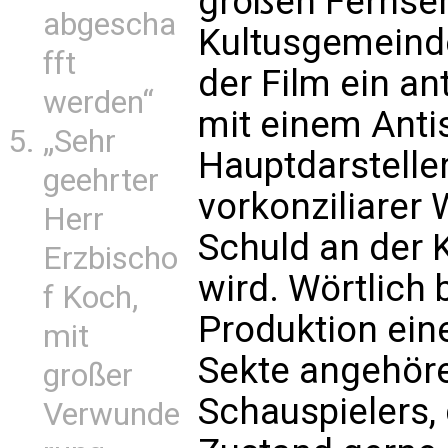
großen Fernseh
abgescha
Kultusgemeinde
fft
der Film ein a
werden“
mit einem Anti
„Sehr
Hauptdarsteller
geehrter
vorkonziliarer
Herr
Schuld an der
Erzbischo
wird. Wörtlich 
f Koch,
Produktion ein
mit
Sekte angehör
großer
Schauspielers,
Verwunde