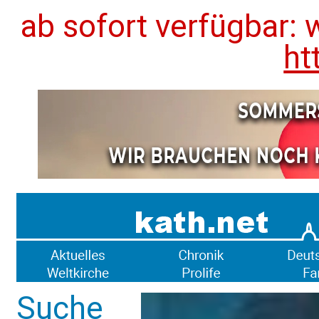
ab sofort verfügbar: 
ht
Suche