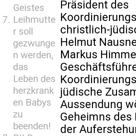
Präsident des
Geistes
Koordinierung
Leihmutte
christlich-jüd
r soll
Helmut Nausner
gezwunge
Markus Himmel
n werden,
Geschäftsführe
das
Koordinierungs
Leben des
herzkrank
jüdische Zusam
en Babys
Aussendung wört
zu
Geheimns des L
beenden!
der Auferstehun