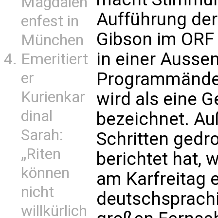
Magdalen
Aufführung der 
enfest in
Gibson im ORF 
München
in einer Auss
Emeritiert
Programmänder
er
Kurienkar
wird als eine 
dinal
bezeichnet. Au
Sarah:
Schritten gedro
„Riten
berichtet hat,
w
können
am Karfreitag 
nicht
deutschsprach
willkürlich