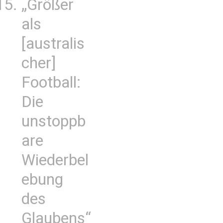
„Größer
als
[australis
cher]
Football:
Die
unstoppb
are
Wiederbel
ebung
des
Glaubens“