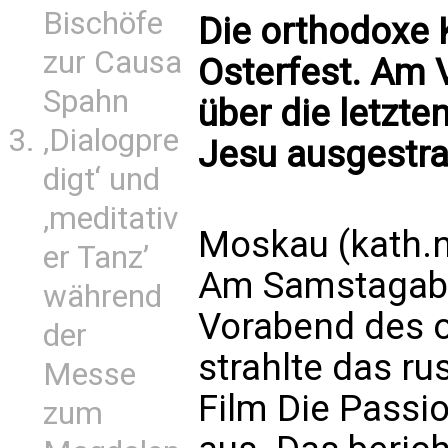
Bischöfe
Die orthodoxe K
zur Causa
Osterfest. Am 
Spahn
über die letzt
‚Dialogpre
Jesu ausgestra
digt‘ und
‚meditativ
Moskau (kath.
er Tanz’
Am Samstagaben
während
Vorabend des o
der
strahlte das r
Messe
Film Die Passi
zum