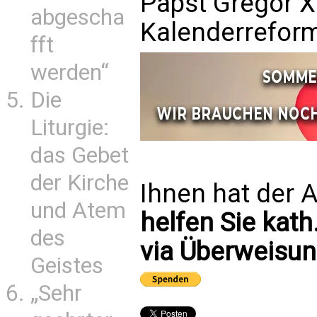
Papst Gregor XI
abgescha
Kalenderreform
fft
werden“
Die
Liturgie:
das Gebet
der Kirche
Ihnen hat der A
und Atem
helfen Sie kath
des
via Überweisun
Geistes
„Sehr