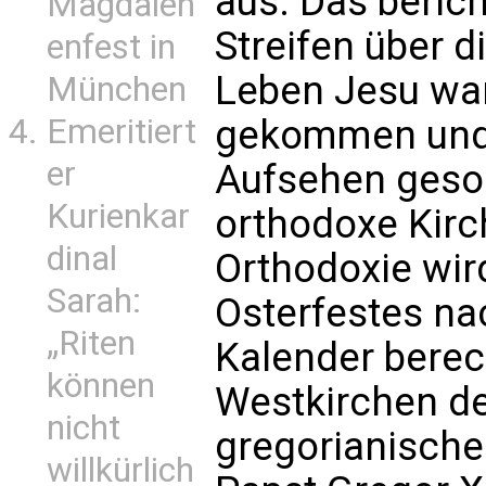
aus. Das beric
Magdalen
Streifen über d
enfest in
Leben Jesu war
München
Emeritiert
gekommen und 
er
Aufsehen gesor
Kurienkar
orthodoxe Kirch
dinal
Orthodoxie wir
Sarah:
Osterfestes na
„Riten
Kalender berec
können
Westkirchen d
nicht
gregorianische
willkürlich