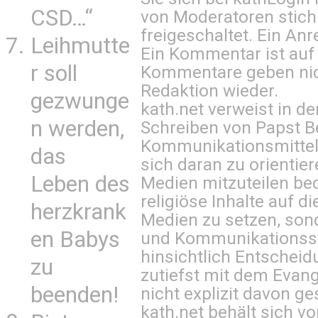
CSD…“
von Moderatoren stich
freigeschaltet. Ein Anr
Leihmutte
Ein Kommentar ist auf
r soll
Kommentare geben nic
Redaktion wieder.
gezwunge
kath.net verweist in
n werden,
Schreiben von Papst B
Kommunikationsmittel 
das
sich daran zu orientie
Leben des
Medien mitzuteilen be
religiöse Inhalte auf 
herzkrank
Medien zu setzen, sond
en Babys
und Kommunikationsst
hinsichtlich Entscheid
zu
zutiefst mit dem Eva
beenden!
nicht explizit davon ge
kath.net behält sich v