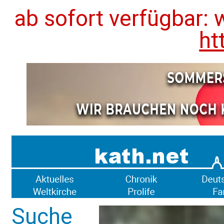
ab sofort verfügbar: 
ht
Suche