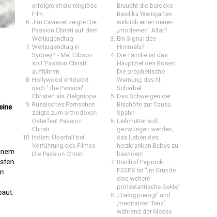
erfolgreichste religiöse
Braucht die barocke
Film
Basilika Weingarten
Jim Caviezel zeigte Die
wirklich einen neuen
Passion Christi auf dem
„modernen“ Altar?
Weltjugendtag
Ein Signal des
Weltjugendtag in
Himmels?
Sydney? - Mel Gibson
Die Familie ist das
soll 'Passion Christi'
Hauptziel des Bösen:
aufführen
Die prophetische
Hollywood entdeckt
Warnung des hl.
nach 'The Passion'
Scharbel
Christen als Zielgruppe
Das Schweigen der
Russisches Fernsehen
Bischöfe zur Causa
eine
zeigte zum orthodoxen
Spahn
Osterfest Passion
Leihmutter soll
Christi
gezwungen werden,
Indien: Überfall bei
das Leben des
Vorführung des Filmes
herzkranken Babys zu
einem
Die Passion Christi
beenden!
isten
Bischof Paprocki:
FSSPX ist "im Grunde
en
eine weitere
n
protestantische Sekte"
baut.
‚Dialogpredigt‘ und
‚meditativer Tanz’
während der Messe