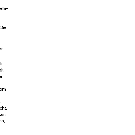
lla-
 Sie
hr
nk
nk
er
vom
h
cht,
ken.
nn,