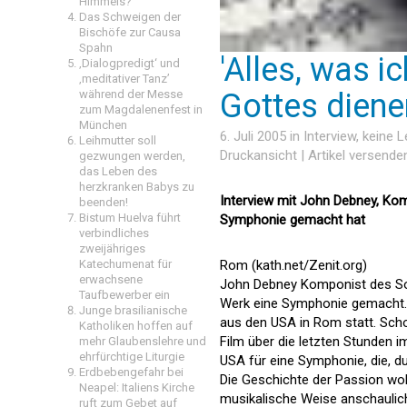
Himmels?
Das Schweigen der
Bischöfe zur Causa
Spahn
'Alles, was i
‚Dialogpredigt‘ und
‚meditativer Tanz’
Gottes diene
während der Messe
zum Magdalenenfest in
München
6. Juli 2005 in
Interview
, keine 
Leihmutter soll
Druckansicht
|
Artikel versende
gezwungen werden,
das Leben des
herzkranken Babys zu
Interview mit John Debney, Kom
beenden!
Bistum Huelva führt
Symphonie gemacht hat
verbindliches
zweijähriges
Rom (kath.net/
Zenit.org
)
Katechumenat für
erwachsene
John Debney Komponist des Sou
Taufbewerber ein
Werk eine Symphonie gemacht. 
Junge brasilianische
aus den USA in Rom statt. Sch
Katholiken hoffen auf
Film über die letzten Stunden 
mehr Glaubenslehre und
ehrfürchtige Liturgie
USA für eine Symphonie, die, d
Erdbebengefahr bei
Die Geschichte der Passion wo
Neapel: Italiens Kirche
musikalische Weise anschauli
ruft zum Gebet auf