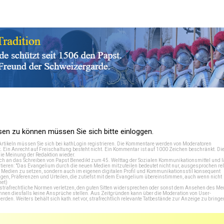
n zu können müssen Sie sich bitte einloggen.
Artikeln müssen Sie sich bei
kathLogin registrieren
. Die Kommentare werden von Moderatoren
t. Ein Anrecht auf Freischaltung besteht nicht. Ein Kommentar ist auf 1000 Zeichen beschränkt. Di
e Meinung der Redaktion wieder.
 an das Schreiben von Papst Benedikt zum 45. Welttag der Sozialen Kommunikationsmittel und lä
tieren: "Das Evangelium durch die neuen Medien mitzuteilen bedeutet nicht nur, ausgesprochen rel
en Medien zu setzen, sondern auch im eigenen digitalen Profil und Kommunikationsstil konsequent
en, Präferenzen und Urteilen, die zutiefst mit dem Evangelium übereinstimmen, auch wenn nicht
net
)
e strafrechtliche Normen verletzen, den guten Sitten widersprechen oder sonst dem Ansehen des M
önnen diesfalls keine Ansprüche stellen. Aus Zeitgründen kann über die Moderation von User-
en. Weiters behält sich kath.net vor, strafrechtlich relevante Tatbestände zur Anzeige zu bringe