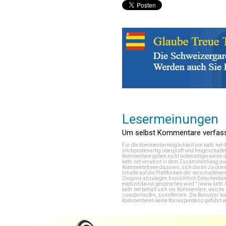
Lesermeinungen
Um selbst Kommentare verfasse
Für die Kommentiermöglichkeit von kath.net-
stichprobenartig überprüft und freigeschalte
Kommentare geben nicht notwendigerweise di
kath.net verweist in dem Zusammenhang auch
Kommentatoren dazu ein, sich daran zu orien
Inhalte auf die Plattformen der verschieden
Zeugnis abzulegen hinsichtlich Entscheidung
explizit davon gesprochen wird." (
www.kath.
kath.net behält sich vor, Kommentare, welch
zuwiderlaufen, zu entfernen. Die Benutzer k
Kommentaren keine Korrespondenz geführt werd