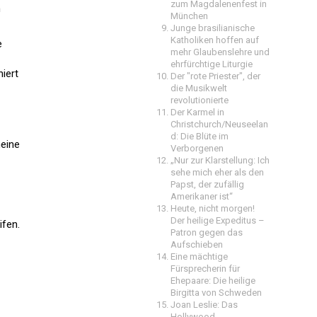
zum Magdalenenfest in
m
München
Junge brasilianische
Katholiken hoffen auf
e
mehr Glaubenslehre und
ehrfürchtige Liturgie
iert
Der "rote Priester", der
die Musikwelt
revolutionierte
Der Karmel in
Christchurch/Neuseelan
d: Die Blüte im
meine
Verborgenen
„Nur zur Klarstellung: Ich
sehe mich eher als den
Papst, der zufällig
Amerikaner ist“
Heute, nicht morgen!
Der heilige Expeditus –
ifen.
Patron gegen das
Aufschieben
Eine mächtige
Fürsprecherin für
Ehepaare: Die heilige
Birgitta von Schweden
Joan Leslie: Das
Hollywood-