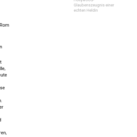
Glaubenszeugnis einer
echten Heldin
h Rom
en
t
le,
eute
ese
n.
er
d
ren,