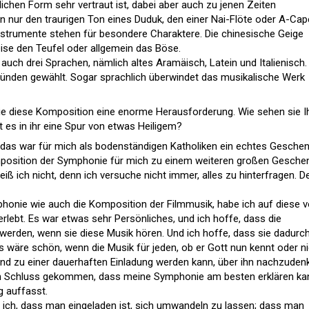
lichen Form sehr vertraut ist, dabei aber auch zu jenen Zeiten
n nur den traurigen Ton eines Duduk, den einer Nai-Flöte oder A-Cape
trumente stehen für besondere Charaktere. Die chinesische Geige
eise den Teufel oder allgemein das Böse.
uch drei Sprachen, nämlich altes Aramäisch, Latein und Italienisch.
nden gewählt. Sogar sprachlich überwindet das musikalische Werk
Sie diese Komposition eine enorme Herausforderung. Wie sehen sie I
 es in ihr eine Spur von etwas Heiligem?
 das war für mich als bodenständigen Katholiken ein echtes Gesche
mposition der Symphonie für mich zu einem weiteren großen Gesche
ß ich nicht, denn ich versuche nicht immer, alles zu hinterfragen. D
phonie wie auch die Komposition der Filmmusik, habe ich auf diese 
lebt. Es war etwas sehr Persönliches, und ich hoffe, dass die
werden, wenn sie diese Musik hören. Und ich hoffe, dass sie dadurc
 wäre schön, wenn die Musik für jeden, ob er Gott nun kennt oder ni
 und zu einer dauerhaften Einladung werden kann, über ihn nachzuden
m Schluss gekommen, dass meine Symphonie am besten erklären ka
g auffasst.
e ich, dass man eingeladen ist, sich umwandeln zu lassen; dass man