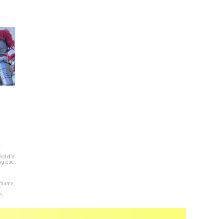
e
dt die
igiöse
ediums
n.