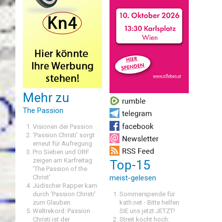
Mehr zu
The Passion
Visionen der Passion
'Passion Christi' sorgt
erneut für Aufregung
Pro Sieben und ORF
zeigen am Karfreitag
Top-15
'The Passion of the
Christ'
meist-gelesen
Jüdischer Rapper kam
durch 'Passion Christi'
Sommerspende für
zum Glauben
kath.net - Bitte helfen
Weltrekord: Passion
SIE uns jetzt JETZT!
Christi ist der
Streit kocht hoch: