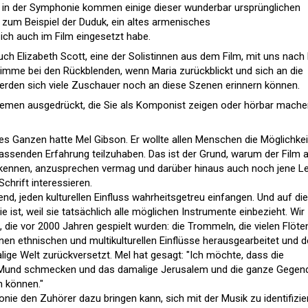
h in der Symphonie kommen einige dieser wunderbar ursprünglichen
zum Beispiel der Duduk, ein altes armenisches
ich auch im Film eingesetzt habe.
uch Elizabeth Scott, eine der Solistinnen aus dem Film, mit uns nac
imme bei den Rückblenden, wenn Maria zurückblickt und sich an die
 werden sich viele Zuschauer noch an diese Szenen erinnern können.
hemen ausgedrückt, die Sie als Komponist zeigen oder hörbar mach
des Ganzen hatte Mel Gibson. Er wollte allen Menschen die Möglichkei
assenden Erfahrung teilzuhaben. Das ist der Grund, warum der Film al
bekennen, anzusprechen vermag und darüber hinaus auch noch jene L
 Schrift interessieren.
nd, jeden kulturellen Einfluss wahrheitsgetreu einfangen. Und auf di
 ist, weil sie tatsächlich alle möglichen Instrumente einbezieht. Wir
die vor 2000 Jahren gespielt wurden: die Trommeln, die vielen Flöte
en ethnischen und multikulturellen Einflüsse herausgearbeitet und d
ige Welt zurückversetzt. Mel hat gesagt: "Ich möchte, dass die
 Mund schmecken und das damalige Jerusalem und die ganze Gegen
n können."
nie den Zuhörer dazu bringen kann, sich mit der Musik zu identifizie