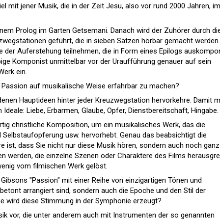
l mit jener Musik, die in der Zeit Jesu, also vor rund 2000 Jahren, i
inem Prolog im Garten Getsemani. Danach wird der Zuhörer durch di
zwegstationen geführt, die in sieben Sätzen hörbar gemacht werden.
ude der Auferstehung teilnehmen, die in Form eines Epilogs auskompon
bige Komponist unmittelbar vor der Uraufführung genauer auf sein
Werk ein.
ie Passion auf musikalische Weise erfahrbar zu machen?
denen Hauptideen hinter jeder Kreuzwegstation hervorkehre. Damit 
n Ideale: Liebe, Erbarmen, Glaube, Opfer, Dienstbereitschaft, Hingabe.
rtig christliche Komposition, um ein musikalisches Werk, das die
d Selbstaufopferung usw. hervorhebt. Genau das beabsichtigt die
 ist, dass Sie nicht nur diese Musik hören, sondern auch noch ganz
en werden, die einzelne Szenen oder Charaktere des Films herausgre
wenig vom filmischen Werk gelöst.
 Gibsons "Passion" mit einer Reihe von einzigartigen Tönen und
betont arrangiert sind, sondern auch die Epoche und den Stil der
ie wird diese Stimmung in der Symphonie erzeugt?
ik vor, die unter anderem auch mit Instrumenten der so genannten