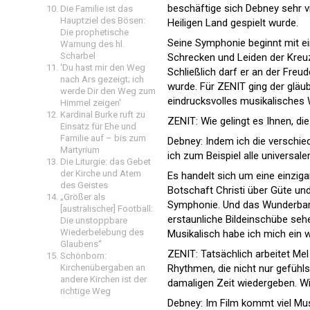
beschäftige sich Debney sehr vie
Die Familie ist das
Hauptziel des Bösen:
Heiligen Land gespielt wurde.
Die prophetische
Seine Symphonie beginnt mit e
Warnung des hl.
Scharbel
Schrecken und Leiden der Kreu
'Du hast mir den Weg
Schließlich darf er an der Fre
nach Ars gezeigt; ich
wurde. Für ZENIT ging der gläu
werde Dir den Weg zum
eindrucksvolles musikalisches 
Himmel zeigen'
Kardinal Burke ruft zu
ZENIT: Wie gelingt es Ihnen, d
Einsatz für Ehe und
Familie auf – bis zum
Debney: Indem ich die verschie
Martyrium
ich zum Beispiel alle universale
Die Liturgie: das Gebet
der Kirche und Atem
Es handelt sich um eine einziga
des Geistes
Botschaft Christi über Güte un
„Größer als
Symphonie. Und das Wunderbare
[australischer] Football:
erstaunliche Bildeinschübe seh
Die unstoppbare
Wiederbelebung des
Musikalisch habe ich mich ein 
Glaubens“
ZENIT: Tatsächlich arbeitet Mel
Schönborn:
Rhythmen, die nicht nur gefühls
Kirchenübergaben an
andere Kirchen ist der
damaligen Zeit wiedergeben. W
richtige Weg
Debney: Im Film kommt viel Mus