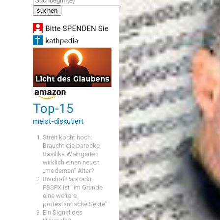
Top-15
meist-diskutiert
Streit kocht hoch:
Braucht die barocke
Basilika Weingarten
wirklich einen neuen
„modernen“ Altar?
Bischof Paprocki:
FSSPX ist "im Grunde
eine weitere
protestantische Sekte"
Ein Signal des