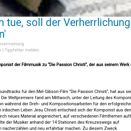
ch tue, soll der Verherrlichung
n'
Lesermeinung
n
|
Tippfehler melden
ponist der Filmmusik zu "Die Passion Christi", der aus seinem Werk 
ndtracks für den Mel-Gibson-Film "Die Passion Christi", hat aus s
Die Weltpremiere fand am Mittwoch, unter der Leitung des Kompon
on während der Dreh- und Kompositionsarbeiten für den erfolgreich
im irdischen Leben Jesu Christi entschied sich der Komponist aus de
urch neues Material angereichert, auf verschiedenen Filmthemen auf
llte der Musiker anhand der 14 Stationen des Kreuzeswegs auf
ch nacherzählen und neu erfahrbar machen. Zu diesem Zweck