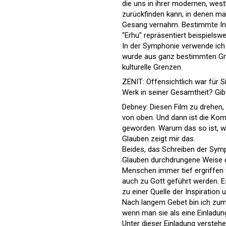
die uns in ihrer modernen, west
zurückfinden kann, in denen ma
Gesang vernahm. Bestimmte Ins
"Erhu" repräsentiert beispielsw
In der Symphonie verwende ich a
wurde aus ganz bestimmten Grü
kulturelle Grenzen.
ZENIT: Offensichtlich war für 
Werk in seiner Gesamtheit? Gibt
Debney: Diesen Film zu drehen,
von oben. Und dann ist die Ko
geworden. Warum das so ist, wei
Glauben zeigt mir das.
Beides, das Schreiben der Sym
Glauben durchdrungene Weise er
Menschen immer tief ergriffen 
auch zu Gott geführt werden. Es
zu einer Quelle der Inspiration
Nach langem Gebet bin ich zu
wenn man sie als eine Einladun
Unter dieser Einladung versteh