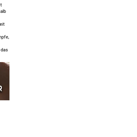
t
alb
eit
mpfe,
t das