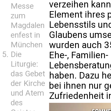
verzeihen kann,
Messe
Element ihres 
zum
Lebensstils und
Magdalen
Glaubens umset
enfest in
wurden auch 35
München
Ehe-, Familien-
Die
Liturgie:
Lebensberatung
das Gebet
haben. Dazu hei
der Kirche
bei ihnen nur g
und Atem
Zufriedenheit i
des