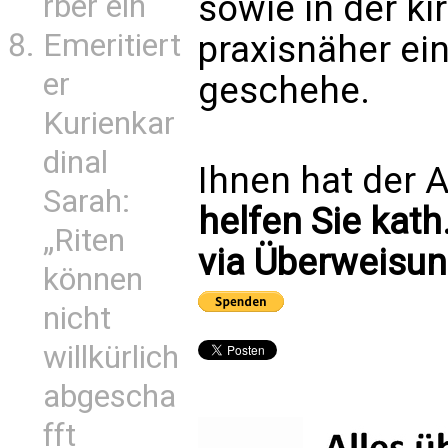
sowie in der k
rber ein
Emeritiert
praxisnäher ein
er
geschehe.
Kurienkar
dinal
Ihnen hat der A
Sarah:
helfen Sie kath
„Riten
via Überweisun
können
nicht
willkürlich
abgescha
fft