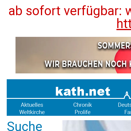
ab sofort verfügbar: 
ht
Suche