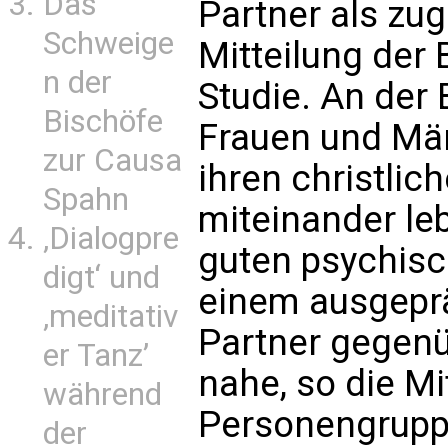
Das
Partner als zug
Schweige
Mitteilung der
n der
Studie. An der
Bischöfe
Frauen und Männ
zur Causa
ihren christlic
Spahn
miteinander le
‚Dialogpre
guten psychis
digt‘ und
einem ausgepr
‚meditativ
Partner gegenü
er Tanz’
nahe, so die Mi
während
Personengruppe
der