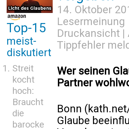
14. Oktober 20
Lesermeinung
Top-15
Druckansicht
|
meist-
Tippfehler mel
diskutiert
Streit
Wer seinen Gla
kocht
Partner wohlw
hoch:
Braucht
Bonn (kath.net
die
Glaube beeinflu
barocke