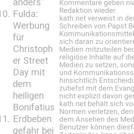
anders“
Kommentare geben nic
Redaktion wieder.
Fulda:
kath.net verweist in
Werbung
Schreiben von Papst B
Kommunikationsmittel 
für
sich daran zu orientie
Christoph
Medien mitzuteilen be
religiöse Inhalte auf 
er Street
Medien zu setzen, sond
Day mit
und Kommunikationsst
hinsichtlich Entscheid
dem
zutiefst mit dem Eva
heiligen
nicht explizit davon ge
kath.net behält sich v
Bonifatius
Normen verletzen, den
Erdbeben
dem Ansehen des Mediu
Benutzer können diesfa
gefahr bei