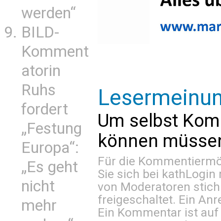
werden“
BILD-
Komment
atorin
Ruhs
Lesermeinu
fordert
Um selbst Kom
„Festung
können müssen 
Europa“:
Für die Kommentiermög
„Es geht
Sie sich bei
kathLogin 
nicht
von Moderatoren stich
freigeschaltet. Ein Anr
mehr
Ein Kommentar ist auf