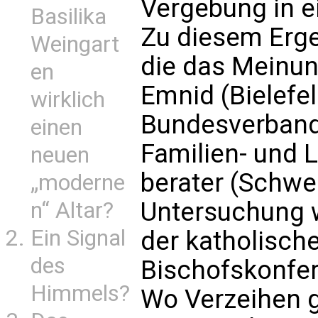
Vergebung in ei
Basilika
Zu diesem Erge
Weingart
die das Meinun
en
Emnid (Bielefel
wirklich
Bundesverbande
einen
Familien- und 
neuen
berater (Schwein
„moderne
Untersuchung 
n“ Altar?
Ein Signal
der katholisch
des
Bischofskonfer
Himmels?
Wo Verzeihen g