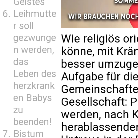
Geistes
Leihmutte
r soll
Wie religiös or
gezwunge
n werden,
könne, mit Krä
das
besser umzugeh
Leben des
Aufgabe für die
herzkrank
Gemeinschaften
en Babys
Gesellschaft: 
zu
werden, nach 
beenden!
herablassender 
Bistum