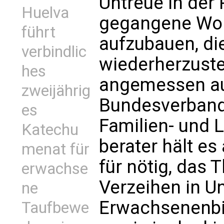
Untreue in der 
Huelva
gegangene Woh
führt
aufzubauen, di
verbindlic
wiederherzuste
hes
angemessen au
zweijährig
Bundesverband 
es
Familien- und 
Katechu
berater hält es
menat für
für nötig, das
erwachse
Verzeihen in Un
ne
Erwachsenenbi
Taufbewe