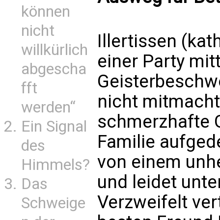
können
nicht
Illertissen (ka
willkürlich
einer Party mit
abgescha
Geisterbeschw
fft
nicht mitmacht
werden“
schmerzhafte 
Ein Signal
Familie aufgede
des
von einem unhe
Himmels?
und leidet unt
Das
Verzweifelt ver
Schweige