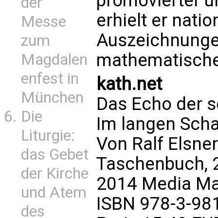
promovierter un
der
erhielt er nati
Messe
Auszeichnungen
zum
mathematische
Magdalen
enfest in
kath.net
München
Das Echo der s
Die
Im langen Sch
Liturgie:
Von Ralf Elsner
das Gebet
Taschenbuch, 
der Kirche
2014 Media Ma
und Atem
ISBN 978-3-98
des