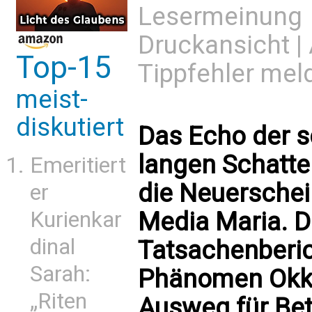
Lesermeinung
Druckansicht
|
Top-15
Tippfehler mel
meist-
diskutiert
Das Echo der 
langen Schatte
Emeritiert
die Neuersche
er
Media Maria. 
Kurienkar
dinal
Tatsachenberic
Sarah:
Phänomen Okku
„Riten
Ausweg für Bet