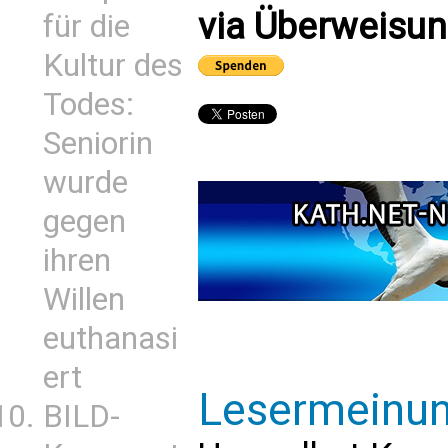
via Überweisun
für die
Kultur des
Todes:
Seniorin
wurde
gegen
ihren
Willen
euthanasi
ert
Lesermeinu
BILD-