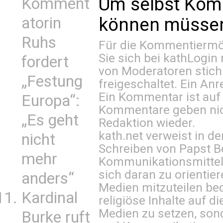
Um selbst Kom
Komment
können müssen 
atorin
Ruhs
Für die Kommentiermög
Sie sich bei
kathLogin 
fordert
von Moderatoren stich
„Festung
freigeschaltet. Ein Anr
Ein Kommentar ist auf
Europa“:
Kommentare geben nic
„Es geht
Redaktion wieder.
kath.net verweist in
nicht
Schreiben von Papst B
mehr
Kommunikationsmittel 
sich daran zu orientie
anders“
Medien mitzuteilen be
Kardinal
religiöse Inhalte auf 
Medien zu setzen, sond
Burke ruft