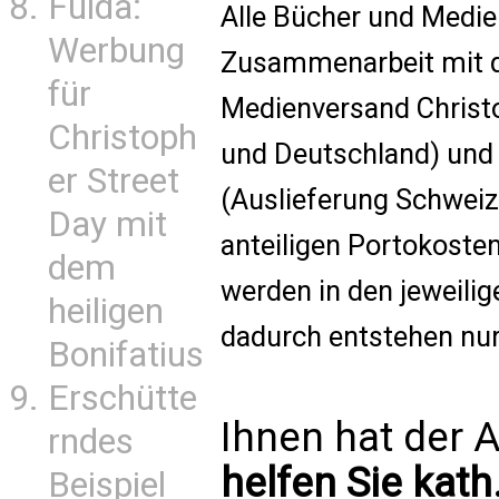
Fulda:
Alle Bücher und Medie
Werbung
Zusammenarbeit mit d
für
Medienversand Christo
Christoph
und Deutschland) un
er Street
(Auslieferung Schweiz)
Day mit
anteiligen Portokoste
dem
werden in den jeweilig
heiligen
dadurch entstehen nur
Bonifatius
Erschütte
Ihnen hat der A
rndes
helfen Sie kath
Beispiel