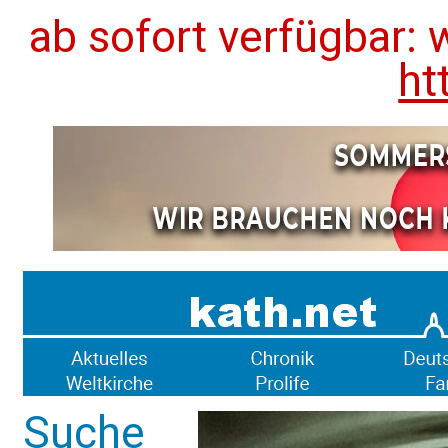
ab sofort verfügbar: 
ht
Suche