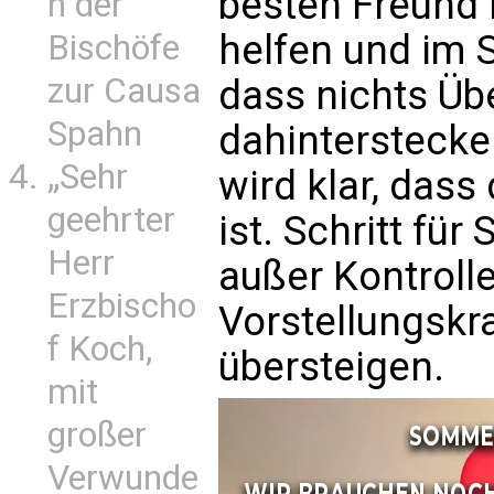
besten Freund R
n der
helfen und im 
Bischöfe
zur Causa
dass nichts Üb
Spahn
dahinterstecke
„Sehr
wird klar, dass
geehrter
ist. Schritt für 
Herr
außer Kontrolle
Erzbischo
Vorstellungskr
f Koch,
übersteigen.
mit
großer
Verwunde