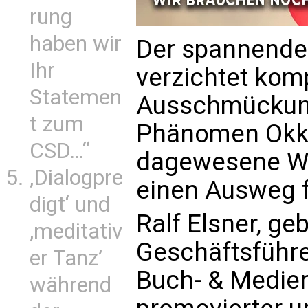
rung
haben wir
Der spannende
Ihr
verzichtet komp
Statemen
Ausschmückung
t zum
Phänomen Okkul
CSD…“
dagewesene Wei
‚Dialogpre
einen Ausweg f
digt‘ und
Ralf Elsner, ge
‚meditativ
Geschäftsführ
er Tanz’
Buch- & Medien
während