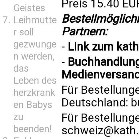
Preis 15.40 EU
Geistes
Bestellmöglich
Leihmutte
Partnern:
r soll
gezwunge
-
Link zum
kat
n werden,
-
Buchhandlung 
das
Medienversand
Leben des
Für Bestellung
herzkrank
Deutschland:
b
en Babys
Für Bestellung
zu
beenden!
schweiz@kath.