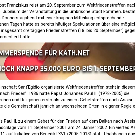
pst Franziskus reist am 20. September zum Weltfriedenstreffen nac
. Jubiläum der Veranstaltung in die umbrische Stadt kommen, bestät
m Donnerstagabend mit einer knappen Mitteilung entsprechende
enen Tagen hatte es bereits häufiger Spekulationen über eine möglic
nsgesamt dreitägigen Friedenstreffen (18. bis 20. September) gege
mmentiert hatte.
nschaft Sant'Egidio organisierte Weltfriedenstreffen steht in diese
nach Frieden". 1986 hatte Papst Johannes Paul II. (1978-2005) die
Kirchen und Religionen erstmals zu einem Gebetstreffen nach Assisi
te die Gemeinschaft jährlich an wechselnden Orten in eigener Regie e
 Paul II. zu einem Gebet für den Frieden auf dem Balkan nach Assisi
schläge vom 11. September 2001 am 24. Jänner 2002. Ein viertes As
1 auf Initiative von Benedikt XVI. (2005-2013) statt. Unabhängig da