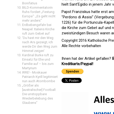
Bonifatius
hielt Sant'Egidio in jenem Jahr
BILD-Kommentatorin
Papst Franziskus hatte erst a
Ruhs fordert „Festung
Europa“: „Es geht nicht
"Perdono di Assisi" (Vergebung 
mehr anders“
1226) für die Portiuncula-Kapell
Erdbebengefahr bei
die Kirche zum Gebet auf und n
Neapel: Italiens Kirche
zweistündigen Besuch waren a
ruft zum Gebet auf
'Du hast mir den Weg
Copyright 2016 Katholische Pr
nach Ars gezeigt; ich
Alle Rechte vorbehalten
werde Dir den Weg zum
Himmel zeigen'
Kardinal Burke ruft zu
Ihnen hat der Artikel gefallen?
B
Einsatz für Ehe und
Kreditkarte/Paypal!
Familie auf – bis zum
Martyrium
IRRE! - Moskauer
Patriarch Kyrill legitimiert
nun auch Atombombe
„Größer als
[australischer] Football:
Die unstoppbare
Wiederbelebung des
Glaubens“