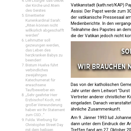
Die Liturgie: das Gebet
Vatikanstadt (kath.net/KAP) Pa
der Kirche und Atem
des Geistes
Assisi. Der Papst werde zum 30
Emeritierter
der vatikanische Pressesaal a
Kurienkardinal Sarah:
Medienberichte. In den vergang
„Riten können nicht
Teilnahme des Papstes an dem i
willkürlich abgeschafft
die der Vatikan jedoch nicht ko
werden“
Leihmutter soll
gezwungen werden,
das Leben des
herzkranken Babys zu
beenden!
Bistum Huelva führt
verbindliches
zweijähriges
Katechumenat für
Das von der katholischen Gemei
erwachsene
Taufbewerber ein
Jahr unter dem Leitwort "Durst 
„Sehr geehrter Herr
Vertreter anderer christlicher 
Erzbischof Koch, mit
eingeladen. Danach veranstalte
großer Verwunderung
ähnliche Zusammenkunft.
haben wir Ihr Statement
zum CSD…“
Am 9. Jänner 1993 lud Johannes
Fulda: Werbung für
dann unter dem Eindruck der An
Christopher Street Day
Treffen fand am 27. Oktober 201
mit dem heiligen