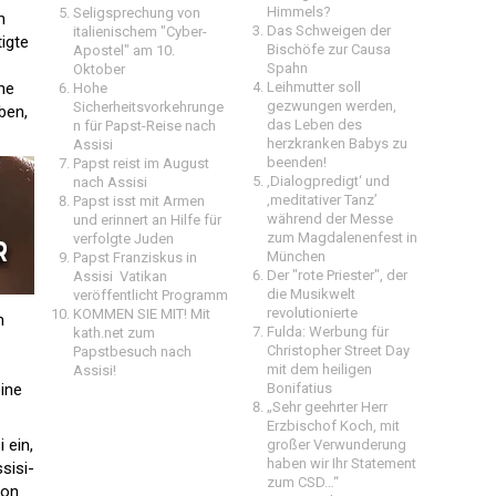
Himmels?
Seligsprechung von
h
Das Schweigen der
italienischem "Cyber-
igte
Bischöfe zur Causa
Apostel" am 10.
Spahn
Oktober
he
Leihmutter soll
Hohe
gezwungen werden,
Sicherheitsvorkehrunge
ben,
das Leben des
n für Papst-Reise nach
herzkranken Babys zu
Assisi
beenden!
Papst reist im August
‚Dialogpredigt‘ und
nach Assisi
‚meditativer Tanz’
Papst isst mit Armen
während der Messe
und erinnert an Hilfe für
zum Magdalenenfest in
verfolgte Juden
München
Papst Franziskus in
Der "rote Priester", der
Assisi  Vatikan
die Musikwelt
veröffentlicht Programm
revolutionierte
KOMMEN SIE MIT! Mit
m
Fulda: Werbung für
kath.net zum
Christopher Street Day
Papstbesuch nach
mit dem heiligen
Assisi!
ine
Bonifatius
„Sehr geehrter Herr
Erzbischof Koch, mit
 ein,
großer Verwunderung
haben wir Ihr Statement
sisi-
zum CSD…“
von