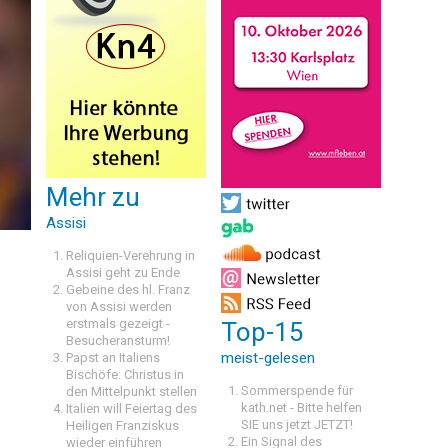
Mehr zu
Assisi
Reliquien-Verehrung in
Assisi geht zu Ende
Gebeine des hl. Franz
von Assisi werden
erstmals gezeigt -
Top-15
Besucheransturm!
meist-gelesen
Papst an Italiens
Bischöfe: Christus in
Sommerspende für
den Mittelpunkt stellen
kath.net - Bitte helfen
Italien will Feiertag des
SIE uns jetzt JETZT!
Heiligen Franziskus
Ein Signal des
wieder einführen