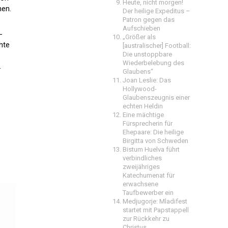
Heute, nicht morgen!
hen.
Der heilige Expeditus –
Patron gegen das
Aufschieben
-
„Größer als
hte
[australischer] Football:
Die unstoppbare
Wiederbelebung des
.
Glaubens“
Joan Leslie: Das
Hollywood-
Glaubenszeugnis einer
echten Heldin
Eine mächtige
Fürsprecherin für
Ehepaare: Die heilige
Birgitta von Schweden
Bistum Huelva führt
verbindliches
zweijähriges
Katechumenat für
erwachsene
Taufbewerber ein
Medjugorje: Mladifest
startet mit Papstappell
zur Rückkehr zu
Christus