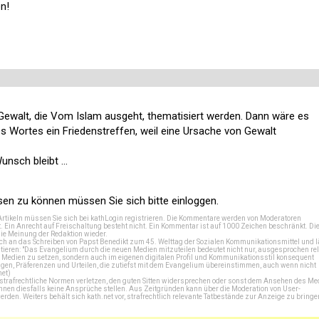
n!
 Gewalt, die Vom Islam ausgeht, thematisiert werden. Dann wäre es
s Wortes ein Friedenstreffen, weil eine Ursache von Gewalt
nsch bleibt ...
n zu können müssen Sie sich bitte einloggen.
Artikeln müssen Sie sich bei
kathLogin registrieren
. Die Kommentare werden von Moderatoren
t. Ein Anrecht auf Freischaltung besteht nicht. Ein Kommentar ist auf 1000 Zeichen beschränkt. Di
e Meinung der Redaktion wieder.
 an das Schreiben von Papst Benedikt zum 45. Welttag der Sozialen Kommunikationsmittel und lä
tieren: "Das Evangelium durch die neuen Medien mitzuteilen bedeutet nicht nur, ausgesprochen rel
en Medien zu setzen, sondern auch im eigenen digitalen Profil und Kommunikationsstil konsequent
en, Präferenzen und Urteilen, die zutiefst mit dem Evangelium übereinstimmen, auch wenn nicht
net
)
e strafrechtliche Normen verletzen, den guten Sitten widersprechen oder sonst dem Ansehen des M
önnen diesfalls keine Ansprüche stellen. Aus Zeitgründen kann über die Moderation von User-
en. Weiters behält sich kath.net vor, strafrechtlich relevante Tatbestände zur Anzeige zu bringe