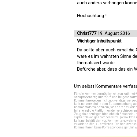
auch anders verbringen könne
Hochachtung !
Christ777
19. August 2016
Wichtiger Inhaltspunkt
Da sollte aber auch eimal die
wäre es im wahrsten Sinne de
thematisiert wurde.
Befürche aber, dass das ein Wu
Um selbst Kommentare verfasse
Für die Kommentiermöglichkeit von kath.net-
stichprobenartig überprüft und freigeschalte
Kommentare geben nicht notwendigerweise di
kath.net verweist in dem Zusammenhang auch
Kommentatoren dazu ein, sich daran zu orien
Inhalte auf die Plattformen der verschieden
Zeugnis abzulegen hinsichtlich Entscheidung
explizit davon gesprochen wird." (
www.kath.
kath.net behält sich vor, Kommentare, welch
zuwiderlaufen, zu entfernen. Die Benutzer k
Kommentaren keine Korrespondenz geführt werd