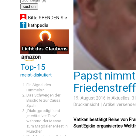
Top-15
Papst nimmt 
meist-diskutiert
Friedenstreff
Ein Signal des
Himmels?
Das Schweigen der
19. August 2016 in
Aktuelles
, 
Bischöfe zur Causa
Druckansicht
|
Artikel versende
Spahn
‚Dialogpredigt‘ und
‚meditativer Tanz’
Vatikan bestätigt Reise von F
während der Messe
Sant'Egidio organisiertes Weltf
zum Magdalenenfest in
München