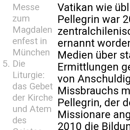
Vatikan wie übl
Messe
Pellegrin war 
zum
Magdalen
zentralchileni
enfest in
ernannt worden
München
Medien über st
Die
Ermittlungen g
Liturgie:
von Anschuldi
das Gebet
Missbrauchs mi
der Kirche
Pellegrin, der 
und Atem
Missionare ange
des
2010 die Bild