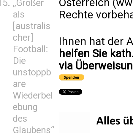
Österreich (ww
„Größer
Rechte vorbeha
als
[australis
cher]
Ihnen hat der A
Football:
helfen Sie kath
Die
via Überweisun
unstoppb
are
Wiederbel
ebung
des
Glaubens“