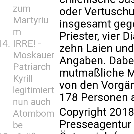
zum
oder Vertuschu
Martyriu
insgesamt gege
m
Priester, vier 
IRRE! -
zehn Laien un
Moskauer
Angaben. Dabe
Patriarch
mutmaßliche Mi
Kyrill
von den Vorgän
legitimiert
178 Personen a
nun auch
Copyright 2018
Atombom
Presseagentur
be