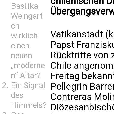
chilenischen D
Basilika
Übergangsverw
Weingart
en
Vatikanstadt (
wirklich
Papst Franzisku
einen
Rücktritte von 
neuen
Chile angenom
„moderne
Freitag bekann
n“ Altar?
Ein Signal
Pellegrin Barre
des
Contreras Molin
Himmels?
Diözesanbischö