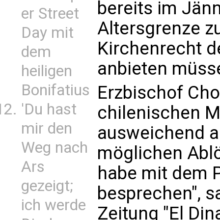
bereits im Jänn
er Street
Altersgrenze zu
Day mit
Kirchenrecht d
dem
anbieten müss
heiligen
Bonifatius
Erzbischof Cho
'Du hast
chilenischen M
mir den
ausweichend au
Weg nach
möglichen Ablö
Ars
habe mit dem 
gezeigt;
besprechen", sa
ich werde
Zeitung "El Din