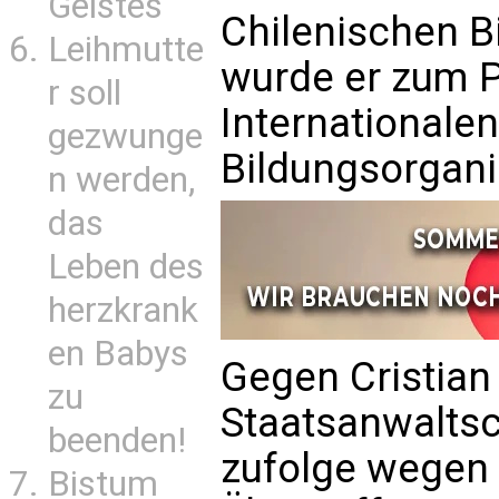
Geistes
Chilenischen B
Leihmutte
wurde er zum P
r soll
Internationale
gezwunge
Bildungsorgani
n werden,
das
Leben des
herzkrank
en Babys
Gegen Cristian 
zu
Staatsanwaltsc
beenden!
zufolge wegen 
Bistum