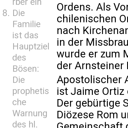
rber ein
Ordens. Als Vo
Die
chilenischen O
Familie
nach Kirchena
ist das
in der Missbra
Hauptziel
wurde er zum 
des
der Arnsteiner 
Bösen:
Apostolischer A
Die
ist Jaime Ortiz
prophetis
Der gebürtige S
che
Warnung
Diözese Rom u
des hl.
Gemeinschaft 