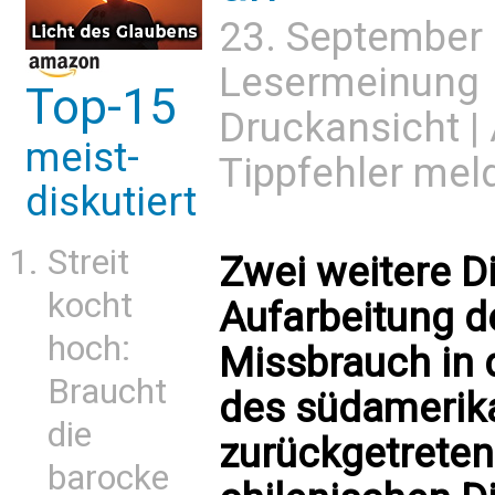
23. September
Lesermeinung
Top-15
Druckansicht
|
meist-
Tippfehler mel
diskutiert
Streit
Zwei weitere D
kocht
Aufarbeitung 
hoch:
Missbrauch in 
Braucht
des südamerik
die
zurückgetreten 
barocke