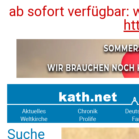
ab sofort verfügbar: 
ht
Suche