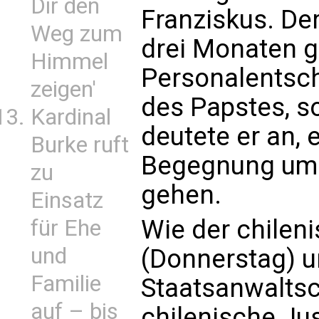
Dir den
Franziskus. Der
Weg zum
drei Monaten g
Himmel
Personalentsc
zeigen'
des Papstes, s
Kardinal
deutete er an, 
Burke ruft
Begegnung um 
zu
gehen.
Einsatz
Wie der chilen
für Ehe
und
(Donnerstag) u
Familie
Staatsanwaltsch
auf – bis
chilenische Ju