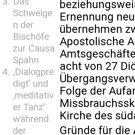
Das
beziehungsweis
Schweige
Ernennung neue
n der
übernehmen zw
Bischöfe
Apostolische A
zur Causa
Amtsgeschäfte.
Spahn
acht von 27 Di
‚Dialogpre
Übergangsverwa
digt‘ und
Folge der Aufa
‚meditativ
Missbrauchsska
er Tanz’
Kirche des sü
während
Gründe für die
der