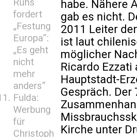
Ruhs
habe. Nähere 
fordert
gab es nicht. D
„Festung
2011 Leiter de
Europa“:
ist laut chilen
„Es geht
möglicher Nach
nicht
Ricardo Ezzati 
mehr
Hauptstadt-Erz
anders“
Gespräch. Der 7
Fulda:
Zusammenhang
Werbung
Missbrauchsska
für
Kirche unter D
Christoph