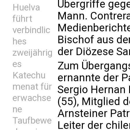
Übergriffe geg
Huelva
Mann. Contreras
führt
Medienberichte
verbindlic
Bischof aus d
hes
der Diözese San
zweijährig
es
Zum Übergangsl
Katechu
ernannte der 
menat für
Sergio Hernan 
erwachse
(55), Mitglied 
ne
Arnsteiner Pat
Taufbewe
Leiter der chil