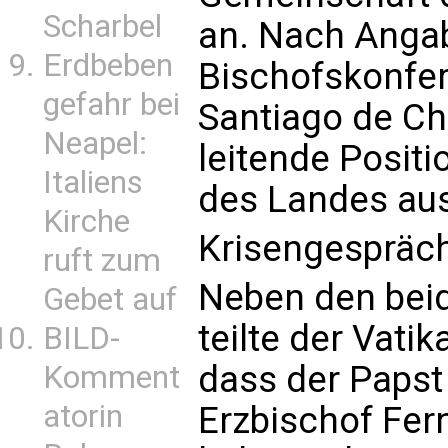
Scharbel
an. Nach Angab
Erdbeben
Bischofskonfere
gefahr bei
Santiago de Chi
Neapel:
leitende Positi
Italiens
des Landes au
Kirche
Krisengespräc
ruft zum
Neben den beid
Gebet auf
teilte der Vati
BILD-
dass der Papst
Komment
atorin
Erzbischof Fe