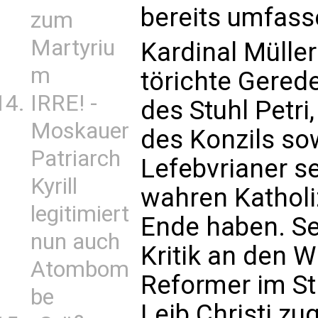
bereits umfass
zum
Martyriu
Kardinal Müller
m
törichte Gerede
IRRE! -
des Stuhl Petri
Moskauer
des Konzils so
Patriarch
Lefebvrianer se
Kyrill
wahren Katholi
legitimiert
Ende haben. Se
nun auch
Kritik an den 
Atombom
Reformer im S
be
Leib Christi zu