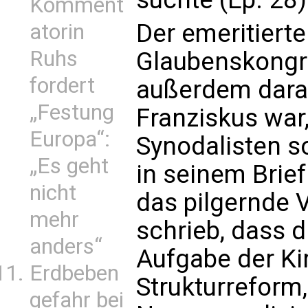
Komment
Der emeritierte
atorin
Ruhs
Glaubenskongre
fordert
außerdem daran
„Festung
Franziskus war
Europa“:
Synodalisten so
„Es geht
in seinem Brie
nicht
das pilgernde 
mehr
schrieb, dass d
anders“
Aufgabe der Ki
Erdbeben
Strukturreform
gefahr bei