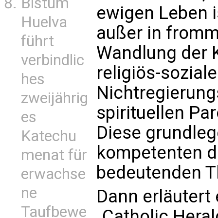
Bistum
ewigen Leben i
Huelva
außer in fromm
führt
Wandlung der Ki
verbindlic
religiös-sozial
hes
Nichtregierung
zweijährig
spirituellen Pa
es
Diese grundleg
Katechu
kompetenten d
menat für
bedeutenden T
erwachse
ne
Dann erläutert
Taufbewe
„Catholic Heral