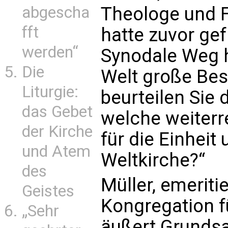
abgescha
Theologe und F
fft
hatte zuvor gef
werden“
Synodale Weg h
Die
Welt große Bes
Liturgie:
beurteilen Sie 
das Gebet
welche weiterr
der Kirche
für die Einheit
und Atem
Weltkirche?“
des
Müller, emeriti
Geistes
Kongregation f
„Sehr
äußert Grundsa