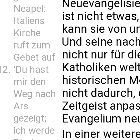
Neuevangelisie
Neapel:
ist nicht etwas
Italiens
kann sie von u
Kirche
Und seine nach
ruft zum
nicht nur für d
Gebet auf
Katholiken wel
'Du hast
historischen M
mir den
nicht dadurch,
Weg nach
Zeitgeist anpa
Ars
Evangelium neu
gezeigt;
ich werde
In einer weite