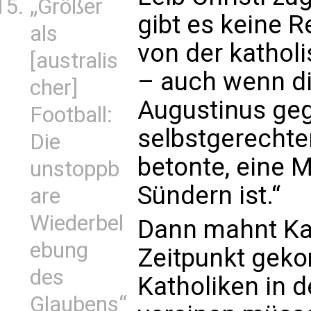
„Größer
gibt es keine R
als
von der kathol
[australis
– auch wenn die
cher]
Augustinus geg
Football:
selbstgerechte
Die
betonte, eine 
unstoppb
Sündern ist.“
are
Wiederbel
Dann mahnt Kard
ebung
Zeitpunkt geko
des
Katholiken in d
Glaubens“