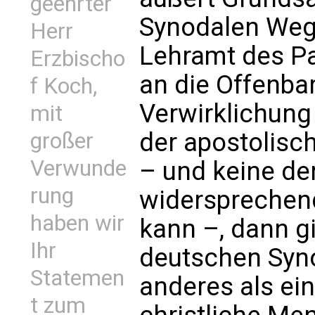
geehrter
Synodalen Weg:
Herr
Lehramt des Pa
Erzbischo
an die Offenba
f Koch,
Verwirklichung 
mit
der apostolisc
großer
Verwunde
– und keine de
rung
widersprechen
haben wir
kann –, dann g
Ihr
deutschen Syno
Statemen
anderes als ei
t zum