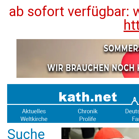
ab sofort verfügbar: 
ht
Suche