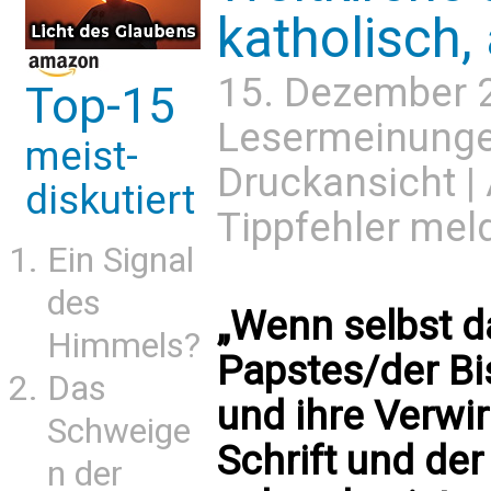
katholisch, 
15. Dezember 
Top-15
Lesermeinung
meist-
Druckansicht
|
diskutiert
Tippfehler mel
Ein Signal
des
„Wenn selbst d
Himmels?
Papstes/der Bi
Das
und ihre Verwir
Schweige
Schrift und der
n der