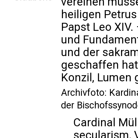
vereinen müsse
heiligen Petru
Papst Leo XIV. 
und Fundament 
und der sakra
geschaffen hat
Konzil, Lumen 
Archivfoto: Kardin
der Bischofssynod
Cardinal Mül
secularism, V