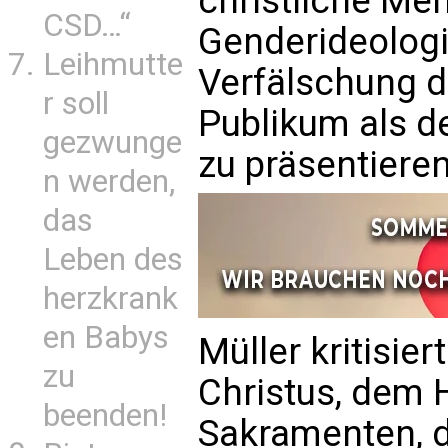
christliche Me
CSD…“
Genderideologi
Leihmutte
Verfälschung d
r soll
Publikum als d
gezwunge
zu präsentieren
n werden,
das
Leben des
herzkrank
en Babys
Müller kritisier
zu
Christus, dem H
beenden!
Sakramenten, 