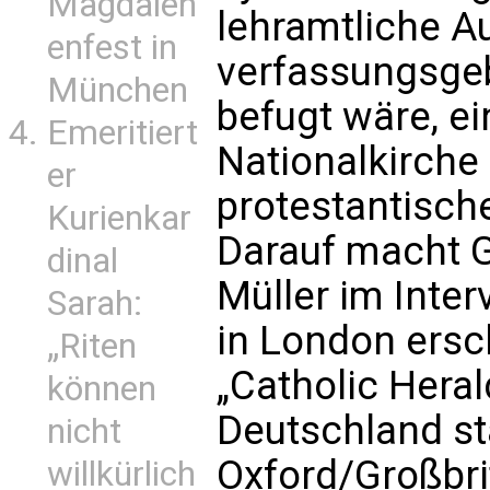
Magdalen
lehramtliche Au
enfest in
verfassungsge
München
befugt wäre, e
Emeritiert
Nationalkirche
er
protestantische
Kurienkar
Darauf macht G
dinal
Müller im Inter
Sarah:
in London ers
„Riten
„Catholic Hera
können
Deutschland s
nicht
Oxford/Großbri
willkürlich