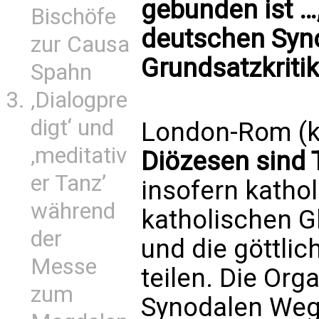
gebunden ist …,
Bischöfe
deutschen Syn
zur Causa
Grundsatzkriti
Spahn
‚Dialogpre
digt‘ und
London-Rom (ka
‚meditativ
Diözesen sind T
er Tanz’
insofern kathol
während
katholischen G
der
und die göttlic
Messe
teilen. Die Or
zum
Synodalen Wege