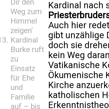
Dir den
Kardinal nach 
Weg zum
Priesterbruders
Himmel
Auch hier redet
zeigen'
gibt unzählige 
Kardinal
doch sie drehen
Burke ruft
kein Weg daran
zu
Vatikanische Ko
Einsatz
Ökumenische Ko
für Ehe
Kirche anzuer
und
katholischen 
Familie
Erkenntnistheor
auf – bis