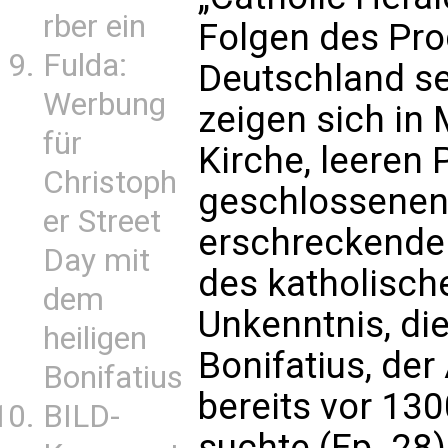
rber ein
Folgen des Pro
Fulda:
Deutschland se
Werbung
zeigen sich in
für
Kirche, leeren 
Christoph
geschlossenen 
er Street
erschreckende
Day mit
des katholisch
dem
Unkenntnis, di
heiligen
Bonifatius, der
Bonifatius
bereits vor 13
BILD-
suchte (Ep. 28)