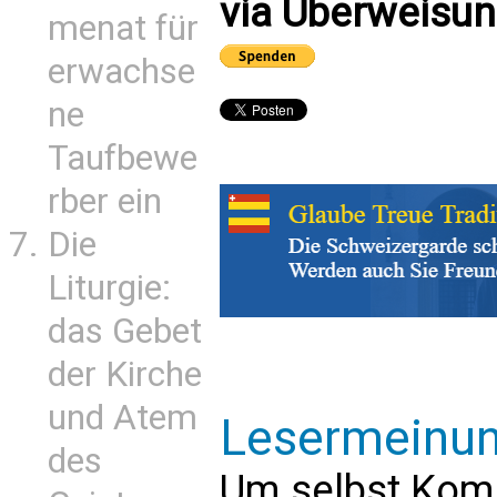
via Überweisun
menat für
erwachse
ne
Taufbewe
rber ein
Die
Liturgie:
das Gebet
der Kirche
und Atem
Lesermeinu
des
Um selbst Kom