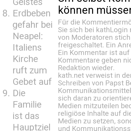
Geistes
können müssen 
Erdbeben
Für die Kommentiermög
gefahr bei
Sie sich bei
kathLogin 
Neapel:
von Moderatoren stich
freigeschaltet. Ein Anr
Italiens
Ein Kommentar ist auf
Kirche
Kommentare geben nic
Redaktion wieder.
ruft zum
kath.net verweist in
Gebet auf
Schreiben von Papst B
Kommunikationsmittel 
Die
sich daran zu orientie
Familie
Medien mitzuteilen be
religiöse Inhalte auf 
ist das
Medien zu setzen, sond
Hauptziel
und Kommunikationsst