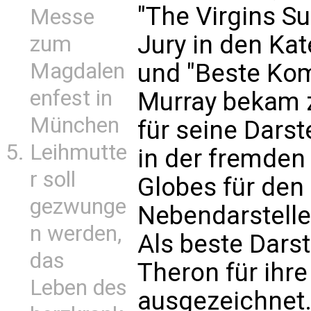
"The Virgins Su
Messe
Jury in den Ka
zum
und "Beste Komö
Magdalen
enfest in
Murray bekam 
München
für seine Darst
Leihmutte
in der fremden
r soll
Globes für den
gezwunge
Nebendarsteller
n werden,
Als beste Darst
das
Theron für ihre
Leben des
ausgezeichnet.