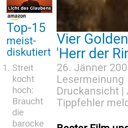
Top-15
Vier Golde
meist-
'Herr der Ri
diskutiert
26. Jänner 200
Streit
Lesermeinung
kocht
Druckansicht
|
hoch:
Braucht
Tippfehler mel
die
barocke