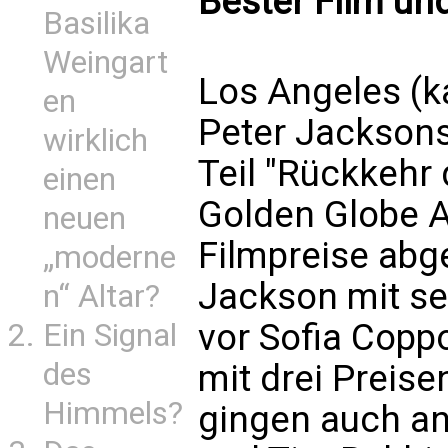
Bester Film und
Basilika
Weingart
Los Angeles (k
en
Peter Jacksons 
wirklich
Teil "Rückkehr 
einen
Golden Globe A
neuen
Filmpreise abge
„moderne
Jackson mit s
n“ Altar?
vor Sofia Coppo
Ein Signal
des
mit drei Preis
Himmels?
gingen auch an