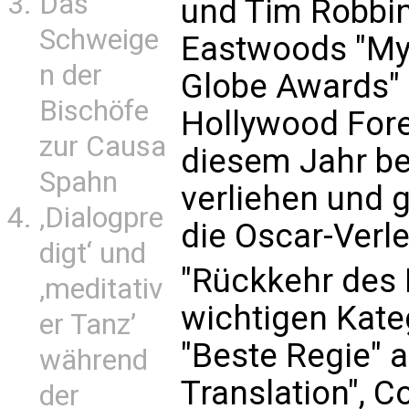
Das
und Tim Robbins 
Schweige
Eastwoods "Mys
n der
Globe Awards"
Bischöfe
Hollywood Fore
zur Causa
diesem Jahr be
Spahn
verliehen und g
‚Dialogpre
die Oscar-Verl
digt‘ und
"Rückkehr des 
‚meditativ
wichtigen Kate
er Tanz’
"Beste Regie" a
während
Translation", C
der