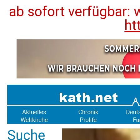
ab sofort verfügbar: 
ht
Suche