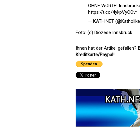
OHNE WORTE! Innsbruck
https://t.co/4ykpVyCOvr
— KATH.NET (@Katholik
Foto: (c) Diözese Innsbruck
Ihnen hat der Artikel gefallen?
B
Kreditkarte/Paypal!