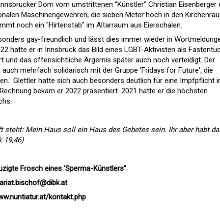
m Innsbrucker Dom vom umstrittenen "Künstler" Christian Eisenberger 
onalen Maschinengewehren, die sieben Meter hoch in den Kirchenra
ommt noch ein "Hirtenstab" im Altarraum aus Eierschalen.
s besonders gay-freundlich und lässt dies immer wieder in Wortmeldung
 hatte er in Innsbruck das Bild eines LGBT-Aktivisten als Fastentu
ert und das offensichtliche Ärgernis später auch noch verteidigt. Der
 auch mehrfach solidarisch mit der Gruppe 'Fridays for Future', die
n. Glettler hatte sich auch besonders deutlich für eine Impfpflicht i
Rechnung bekam er 2022 präsentiert. 2021 hatte er die höchsten
chs.
ift steht: Mein Haus soll ein Haus des Gebetes sein. Ihr aber habt d
 19,46)
euzigte Frosch eines 'Sperma-Künstlers'
'
ariat.bischof@dibk.at
ww.nuntiatur.at/kontakt.php