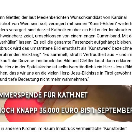
n Glettler, der laut Medienberichten Wunschkandidat von Kardinal
hof von Wien sein soll, verärgert mit seinen "Kunst-Bildern" weiterh
ers verärgert sind derzeit Katholiken über ein Bild in der Innsbrucker
 Schweineherz zeigt, umschlossen von einem engen Gummiband. Mit 
"verhüllen" lassen. Es soll die gesamte Fastenzeit aufgehängt bleiben.
sbruck wird das umstrittene Bild ernsthaft als "Kunstwerk" bezeichne
ührenden Blickfang". "Es sammelt, strahlt Vertrautheit aus – und irri
kauft die Diözese Innsbruck das Bild und Glettler lässt dann erklären
Herz in der Spitalskirche ist selbstverständlich kein Herz-Jesu-Bild
n, dass wir uns an die vielen Herz-Jesu-Bildnisse in Tirol gewöhnt
 und tiefe Bedeutung nicht mehr wahrnehmen."
h in anderen Kirchen im Raum Innsbruck vermeintliche "Kunstbilder"