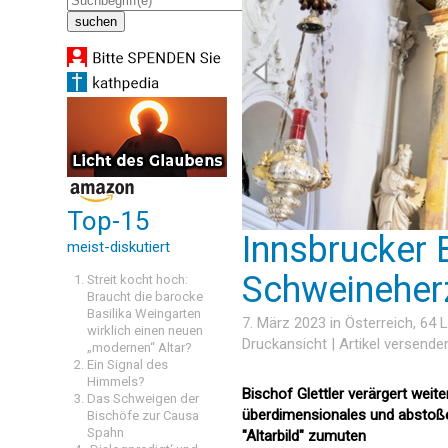
Top-15
Innsbrucker B
meist-diskutiert
Schweineherz
Streit kocht hoch:
Braucht die barocke
Basilika Weingarten
7. März 2023 in
Österreich
, 64
wirklich einen neuen
Druckansicht
|
Artikel versende
„modernen“ Altar?
Ein Signal des
Himmels?
Bischof Glettler verärgert weit
Das Schweigen der
überdimensionales und abstoße
Bischöfe zur Causa
Spahn
"Altarbild" zumuten