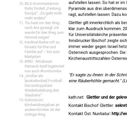
aufstellen lassen. So hat er i
BILD-Kommentatorin
Pyramide aus drei überdimensi
Ruhs fordert „Festung
Europa“: „Es geht nicht
ragt, aufstellen lassen. Dazu k
mehr anders“
Glettler gilt innerkirchlich al
'Du hast mir den Weg
nach Ars gezeigt; ich
klar zum Ausdruck kommen. 2022
werde Dir den Weg zum
für Universitätskirche präsenti
Himmel zeigen'
Innsbrucker Bischof zeigte sich
Kardinal Burke ruft zu
immer wieder gegen Israel hetze
Einsatz für Ehe und
Familie auf – bis zum
Österreich ausgesprochen. Die 
Martyrium
Kirchenaustrittszahlen Österrei
IRRE! - Moskauer
Patriarch Kyrill legitimiert
nun auch Atombombe
"Er sagte zu ihnen: In der Schr
„Größer als
eine Räuberhöhle gemacht." (Lk
[australischer] Football:
Die unstoppbare
Wiederbelebung des
Glaubens“
kath.net:
Glettler und der gekr
Schönborn:
Kirchenübergaben an
Kontakt Bischof Glettler:
sekret
andere Kirchen ist der
Kontakt Öst. Nuntiatur
:
http://w
richtige Weg