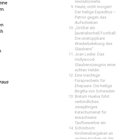
revolutionierte
eine
Heute, nicht morgen!
um
Der heilige Expeditus –
Patron gegen das
Aufschieben
en
„Größer als
ch
[australischer] Football:
Die unstoppbare
Wiederbelebung des
Glaubens“
n
Joan Leslie: Das
Hollywood-
Glaubenszeugnis einer
echten Heldin
Eine mächtige
Fürsprecherin für
araus
Ehepaare: Die heilige
Birgitta von Schweden
Bistum Huelva führt
verbindliches
zweijähriges
Katechumenat für
erwachsene
Taufbewerber ein
Schönborn:
Kirchenübergaben an
andere Kirchen ist der