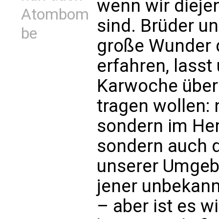
wenn wir dieje
Atombom
sind. Brüder u
be
große Wunder d
erfahren, lass
Karwoche überl
tragen wollen: 
sondern im Her
sondern auch d
unserer Umgebu
jener unbekannt
– aber ist es wi