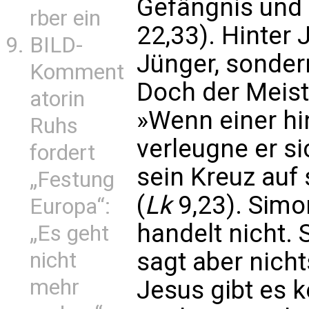
Gefängnis und 
rber ein
22,33). Hinter 
BILD-
Jünger, sonder
Komment
Doch der Meiste
atorin
»Wenn einer hin
Ruhs
verleugne er si
fordert
sein Kreuz auf 
„Festung
(
Lk
9,23). Simon
Europa“:
handelt nicht.
„Es geht
sagt aber nich
nicht
mehr
Jesus gibt es k