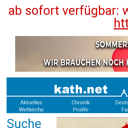
ab sofort verfügbar: 
ht
Suche