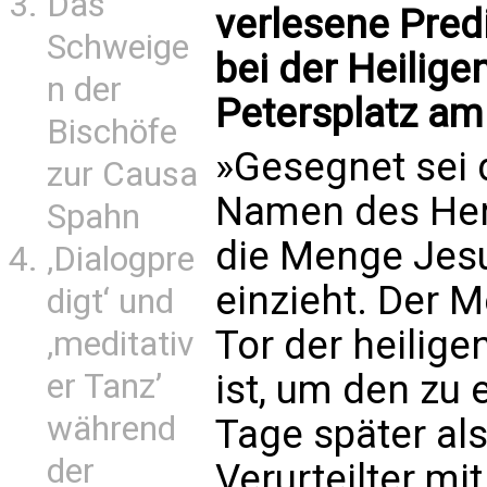
Das
verlesene Pred
Schweige
bei der Heilig
n der
Petersplatz a
Bischöfe
»Gesegnet sei 
zur Causa
Namen des Her
Spahn
die Menge Jesu
‚Dialogpre
einzieht. Der 
digt‘ und
Tor der heilige
‚meditativ
er Tanz’
ist, um den zu
während
Tage später als
der
Verurteilter mi