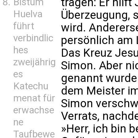
tragen: Er hilft
Bistum
Huelva
Überzeugung, 
führt
wird. Anderers
verbindlic
persönlich am 
hes
Das Kreuz Jesu
zweijährig
Simon. Aber ni
es
genannt wurde 
Katechu
dem Meister im
menat für
Simon verschw
erwachse
Verrats, nachd
ne
»Herr, ich bin b
Taufbewe