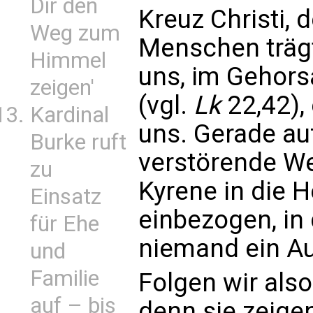
Dir den
Kreuz Christi, 
Weg zum
Menschen trägt.
Himmel
uns, im Gehor
zeigen'
(vgl.
Lk
22,42), 
Kardinal
uns. Gerade au
Burke ruft
verstörende We
zu
Kyrene in die 
Einsatz
einbezogen, in
für Ehe
niemand ein Au
und
Familie
Folgen wir als
auf – bis
denn sie zeige