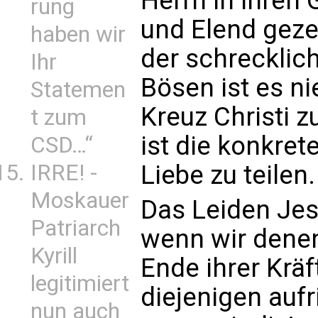
Herrn in ihren 
rung
und Elend geze
haben wir
der schrecklic
Ihr
Bösen ist es ni
Statemen
Kreuz Christi z
t zum
ist die konkret
CSD…“
IRRE! -
Liebe zu teilen.
Moskauer
Das Leiden Jes
Patriarch
wenn wir denen
Kyrill
Ende ihrer Kräf
legitimiert
diejenigen aufr
nun auch