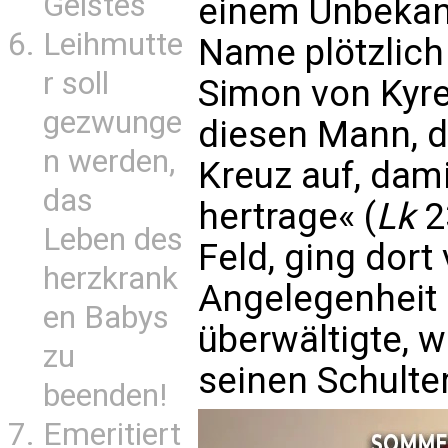
Geistes
einem Unbekan
Leihmutte
Name plötzlich
r soll
Simon von Kyre
gezwunge
diesen Mann, d
n werden,
Kreuz auf, dami
das
hertrage« (
Lk
2
Leben des
Feld, ging dort 
herzkrank
Angelegenheit h
en Babys
überwältigte, 
zu
seinen Schulte
beenden!
Emeritiert