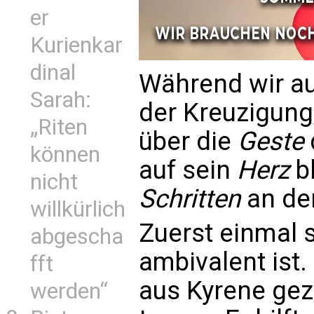
er
Kurienkar
dinal
Während wir au
Sarah:
der Kreuzigung
„Riten
über die
Geste
können
auf sein
Herz
b
nicht
Schritten
an de
willkürlich
Zuerst einmal 
abgescha
ambivalent ist.
fft
aus Kyrene gez
werden“