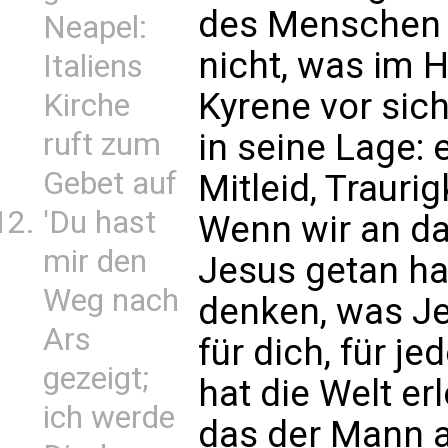
des Menschen 
Neapel:
nicht, was im 
Italiens
Kyrene vor sich
Kirche
ruft zum
in seine Lage:
Gebet auf
Mitleid, Trauri
'Du hast
Wenn wir an da
mir den
Jesus getan ha
Weg nach
denken, was Je
Ars
für dich, für j
gezeigt;
hat die Welt er
ich werde
das der Mann au