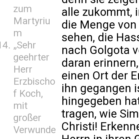
zum
alle zukommt, i
Martyriu
die Menge von
m
sehen, die Ha
„Sehr
nach Golgota ve
geehrter
daran erinnern
Herr
einen Ort der E
Erzbischo
ihn gegangen i
f Koch,
hingegeben hat
mit
tragen, wie Si
großer
Christi! Erkenn
Verwunde