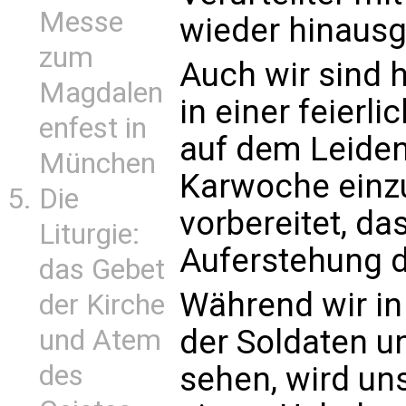
Messe
wieder hinausg
zum
Auch wir sind h
Magdalen
in einer feierl
enfest in
auf dem Leiden
München
Karwoche einzu
Die
vorbereitet, da
Liturgie:
Auferstehung d
das Gebet
Während wir in
der Kirche
der Soldaten u
und Atem
des
sehen, wird un