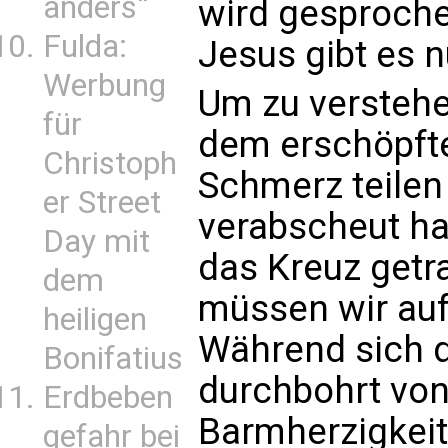
anders“
wird gesproch
Fulda:
Jesus gibt es 
Werbung
Um zu verstehe
für
dem erschöpfte
Christoph
Schmerz teilen
er Street
verabscheut ha
Day mit
das Kreuz getr
dem
müssen wir auf
heiligen
Während sich d
Bonifatius
durchbohrt von
Erdbeben
Barmherzigkeit 
gefahr bei