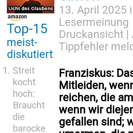
13. April 2025 
Lesermeinung
Top-15
Druckansicht
|
meist-
Tippfehler mel
diskutiert
Streit
Franziskus: Da
kocht
Mitleiden, wen
hoch:
reichen, die am
Braucht
wenn wir diejen
die
gefallen sind; 
barocke