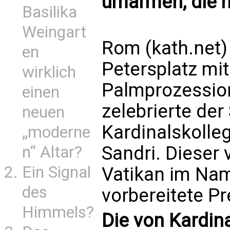
umarmen, die m
Basilika
Weingart
Rom (kath.net
en
Petersplatz mit
wirklich
Palmprozession
einen
zelebrierte de
neuen
Kardinalskolle
„moderne
Sandri. Dieser
n“ Altar?
Ein Signal
Vatikan im Na
des
vorbereitete Pr
Himmels?
Die von Kardin