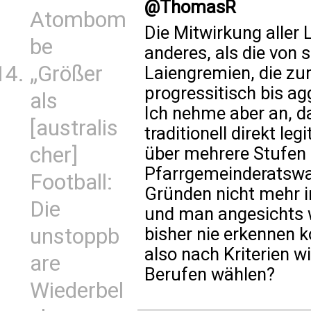
@ThomasR
Atombom
Die Mitwirkung aller
be
anderes, als die von 
„Größer
Laiengremien, die zu
progressitisch bis agg
als
Ich nehme aber an, d
[australis
traditionell direkt le
cher]
über mehrere Stufen 
Pfarrgemeinderatswah
Football:
Gründen nicht mehr i
Die
und man angesichts 
unstoppb
bisher nie erkennen k
also nach Kriterien w
are
Berufen wählen?
Wiederbel