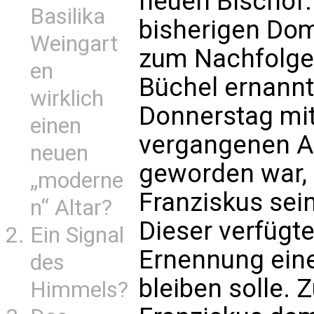
neuen Bischof.
Basilika
bisherigen Dom
Weingart
zum Nachfolge
en
Büchel ernannt
wirklich
Donnerstag mitt
einen
vergangenen Au
neuen
geworden war, 
„moderne
Franziskus sei
n“ Altar?
Dieser verfügte
Ein Signal
Ernennung ein
des
bleiben solle. 
Himmels?