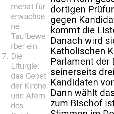
menat für
dortigen Prüfu
erwachse
gegen Kandidat
ne
kommt die Liste
Taufbewe
Danach wird s
rber ein
Katholischen K
Die
Parlament der 
Liturgie:
seinerseits dr
das Gebet
Kandidaten von
der Kirche
Dann wählt das
und Atem
zum Bischof ist
des
Stimmen im Dom