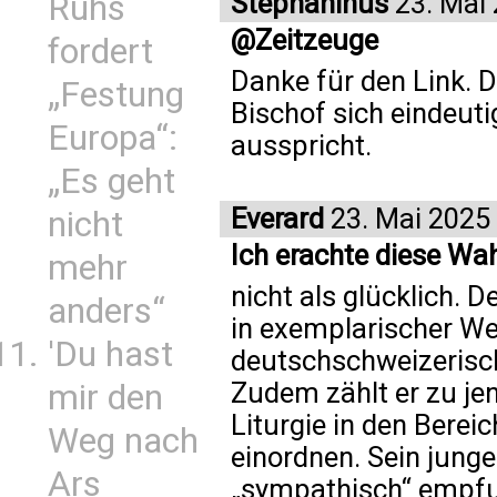
Stephaninus
23. Mai
Ruhs
@Zeitzeuge
fordert
Danke für den Link. 
„Festung
Bischof sich eindeut
Europa“:
ausspricht.
„Es geht
Everard
23. Mai 2025
nicht
Ich erachte diese Wa
mehr
nicht als glücklich. 
anders“
in exemplarischer We
'Du hast
deutschschweizerisch
Zudem zählt er zu jen
mir den
Liturgie in den Berei
Weg nach
einordnen. Sein junge
Ars
„sympathisch“ empfu