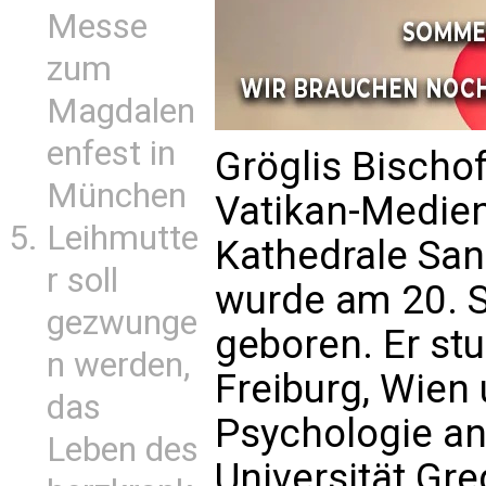
Messe
zum
Magdalen
enfest in
Gröglis Bischof
München
Vatikan-Medien 
Leihmutte
Kathedrale Sank
r soll
wurde am 20. S
gezwunge
geboren. Er stu
n werden,
Freiburg, Wien
das
Psychologie an
Leben des
Universität Gr