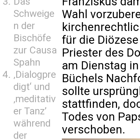
Franziskus dam
Das
Wahl vorzuber
Schweige
n der
kirchenrechtli
Bischöfe
für die Diözese
zur Causa
Priester des Do
Spahn
am Dienstag in
‚Dialogpre
Büchels Nachfo
digt‘ und
sollte ursprüng
‚meditativ
stattfinden, d
er Tanz’
Todes von Paps
während
verschoben.
der