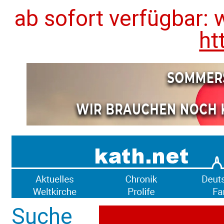
ab sofort verfügbar: 
ht
Suche