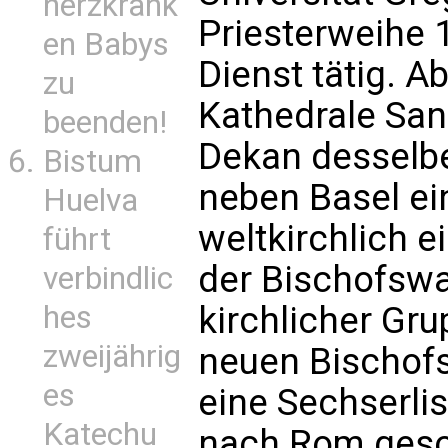
herzkrank
Priesterweihe 
en Babys
Dienst tätig. A
zu
Kathedrale San
beenden!
Dekan desselbe
Bistum
neben Basel ei
Huelva
weltkirchlich e
führt
der Bischofswa
verbindlic
hes
kirchlicher Gru
zweijährig
neuen Bischofs
es
eine Sechserlis
Katechu
nach Rom gesch