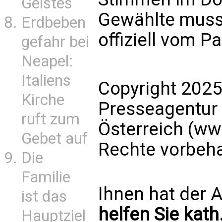
Geistes
Gewählte muss
Erdbeben
offiziell vom 
gefahr bei
Neapel:
Italiens
Copyright 2025
Kirche
Presseagentur
ruft zum
Österreich (ww
Gebet auf
Rechte vorbeha
Die
Familie
Ihnen hat der A
ist das
helfen Sie kath
Hauptziel