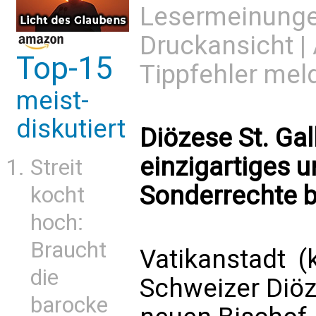
Lesermeinung
Druckansicht
|
Top-15
Tippfehler mel
meist-
diskutiert
Diözese St. Gal
einzigartiges u
Streit
Sonderrechte 
kocht
hoch:
Braucht
Vatikanstadt (
die
Schweizer Diöz
barocke