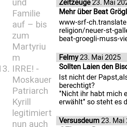
und
Zeitzeuge
23. Mai 20
Mehr über Beat Grögli
Familie
www-srf-ch.translate
auf – bis
religion/neuer-st-gal
zum
beat-groegli-muss-vi
Martyriu
m
Felmy
23. Mai 2025
Sollten Laien den Bis
IRRE! -
Ist nicht der Papst,al
Moskauer
berechtigt?
Patriarch
"Nicht ihr habt mich 
Kyrill
erwählt" so steht es
legitimiert
Versusdeum
23. Mai
nun auch