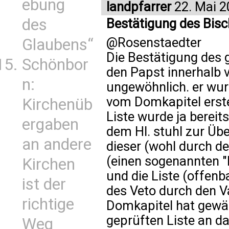
ebung
landpfarrer
22. Mai 2
des
Bestätigung des Bisc
@Rosenstaedter
Glaubens“
Die Bestätigung des 
Schönbor
den Papst innerhalb v
n:
ungewöhnlich. er wurd
vom Domkapitel erstel
Kirchenüb
Liste wurde ja bereit
ergaben
dem Hl. stuhl zur Üb
an andere
dieser (wohl durch d
(einen sogenannten "
Kirchen
und die Liste (offenb
ist der
des Veto durch den V
richtige
Domkapitel hat gewä
geprüften Liste an da
Weg