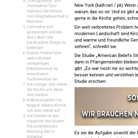
‚Dialogpredigt‘ und
New York (kath.net / pk) Wenn a
‚meditativer Tanz’
während der Messe
warum das so ist. Und es gibt 
zum Magdalenenfest in
gerne in die Kirche gehen, schre
München
Leihmutter soll
Ein weit verbreitetes Problem h
gezwungen werden,
modernen Landschaft sind Kirch
das Leben des
und warme und freundliche Gem
herzkranken Babys zu
sehnen“, schreibt sie.
beenden!
Bistum Huelva führt
Die Studie „American Beliefs S
verbindliches
dann in Pfarrgemeinden bleiben
zweijähriges
gibt. „Es war noch nie so wicht
Katechumenat für
erwachsene
besser kennen und verstehen le
Taufbewerber ein
Studie erschien.
Die Liturgie: das Gebet
der Kirche und Atem
des Geistes
Erdbebengefahr bei
Neapel: Italiens Kirche
ruft zum Gebet auf
Die Familie ist das
Hauptziel des Bösen:
Die prophetische
Warnung des hl.
Es sei die Aufgabe sowohl der 
Scharbel