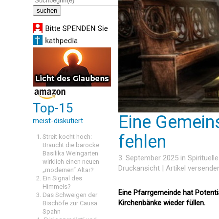
Top-15
Eine Gemeins
meist-diskutiert
fehlen
Streit kocht hoch:
Braucht die barocke
Basilika Weingarten
3. September 2025 in
Spirituell
wirklich einen neuen
Druckansicht
|
Artikel versende
„modernen“ Altar?
Ein Signal des
Himmels?
Eine Pfarrgemeinde hat Potenti
Das Schweigen der
Kirchenbänke wieder füllen.
Bischöfe zur Causa
Spahn