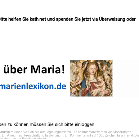
itte helfen Sie kath.net und spenden Sie jetzt via Überweisung oder
n zu können müssen Sie sich bitte einloggen.
Artikeln müssen Sie sich bei
kathLogin registrieren
. Die Kommentare werden von Moderatoren
t. Ein Anrecht auf Freischaltung besteht nicht. Ein Kommentar ist auf 1000 Zeichen beschränkt. Di
e Meinung der Redaktion wieder.