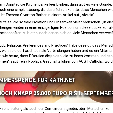
m Sonntag die Kirchenbänke leer bleiben, dann gibt es viele Gründe,
auch eine simple Lösung, die dazu führen könnte, dass Menschen wi
ibt Theresa Civantos Barber in einem Artikel auf „Aleteia“.
eute sei die soziale Isolation und Einsamkeit vieler Menschen. „In die
engemeinden in einer einzigartigen Position, um diese Lücke zu fül
einschaften zu bieten, nach denen sich so viele Menschen verzweif
tudy: Religious Preferences and Practices” habe gezeigt, dass Mens
, wenn sie dort auch soziale Verbindungen haben und es ein Miteina
ig wie heute, dass Pfarreien diejenigen, die zu ihnen kommen und geh
rnen“, sagt Terry Poplava, Geschäftsführer von ACST Catholic, wo d
Kirchenleitung als auch der Gemeindemitglieder, „den Menschen zu