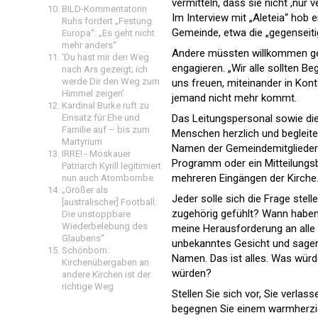
vermitteln, dass sie nicht ,nur 
BILD-Kommentatorin
Im Interview mit „Aleteia“ hob e
Ruhs fordert „Festung
Gemeinde, etwa die „gegenseiti
Europa“: „Es geht nicht
mehr anders“
Andere müssten willkommen geh
'Du hast mir den Weg
engagieren. „Wir alle sollten 
nach Ars gezeigt; ich
werde Dir den Weg zum
uns freuen, miteinander in Kont
Himmel zeigen'
jemand nicht mehr kommt.
Kardinal Burke ruft zu
Einsatz für Ehe und
Das Leitungspersonal sowie die 
Familie auf – bis zum
Menschen herzlich und begleiten
Martyrium
Namen der Gemeindemitglieder 
IRRE! - Moskauer
Programm oder ein Mitteilungsb
Patriarch Kyrill legitimiert
mehreren Eingängen der Kirche.
nun auch Atombombe
„Größer als
Jeder solle sich die Frage stell
[australischer] Football:
zugehörig gefühlt? Wann haben
Die unstoppbare
Wiederbelebung des
meine Herausforderung an alle K
Glaubens“
unbekanntes Gesicht und sagen S
Schönborn:
Namen. Das ist alles. Was würde
Kirchenübergaben an
würden?
andere Kirchen ist der
richtige Weg
Stellen Sie sich vor, Sie verla
begegnen Sie einem warmherzi