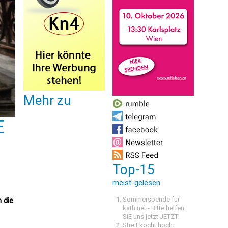
Mehr zu
E
Top-15
meist-gelesen
Sommerspende für
 die
kath.net - Bitte helfen
SIE uns jetzt JETZT!
Streit kocht hoch: