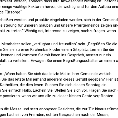
vermisst‘ werden, sondern dass ihre Anwesenheit wichtig ist“, betont e
r einige wichtige Faktoren hervor, die wichtig sind für den Aufbau ein
ge Fürsorge“.
eißen werden und proaktiv eingeladen werden, sich in der Gemeind
Begeisterung für unseren Glauben und unsere Pfarrgemeinde zeigen un
akt zu treten.“ Wichtig sei, Interesse zu zeigen, nachzufragen, wenn
Mitarbeiter sollen „verfügbar und freundlich“ sein. „Begrüßen Sie die
 Sie sie zu einer Kirchenbank oder einem Sitzplatz. Lernen Sie die
kennen und kommen Sie mit ihnen ins Gespräch, anstatt nur ein
latt zu verteilen… Erwägen Sie einen Begrüßungsschalter an einem 
“
en: „Wann haben Sie sich das letzte Mal in Ihrer Gemeinde wirklich
 Sie das letzte Mal jemand anderem dieses Gefühl gegeben? Hier ist
atholiken, die dies lesen: Suchen Sie sich diesen Sonntag ein
ie einfach Hallo. Lächeln Sie. Stellen Sie sich vor. Fragen Sie nac
 passieren, wenn wir uns alle zu dieser kleinen Geste verpflichten
ssen die Messe und statt anonymer Gesichter, die zur Tür hinausstürm
gen Lächeln von Fremden, echten Gesprächen nach der Messe,