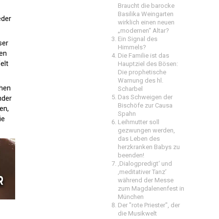
Braucht die barocke
Basilika Weingarten
eder
wirklich einen neuen
„modernen“ Altar?
Ein Signal des
ser
Himmels?
len
Die Familie ist das
elt
Hauptziel des Bösen:
Die prophetische
Warnung des hl.
chen
Scharbel
Das Schweigen der
nder
Bischöfe zur Causa
en,
Spahn
ie
Leihmutter soll
gezwungen werden,
das Leben des
herzkranken Babys zu
beenden!
‚Dialogpredigt‘ und
‚meditativer Tanz’
während der Messe
zum Magdalenenfest in
München
Der "rote Priester", der
die Musikwelt