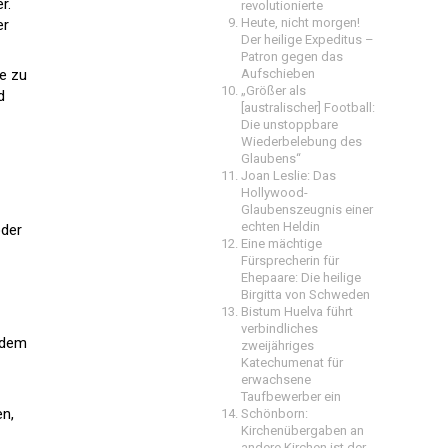
r.
revolutionierte
Heute, nicht morgen!
er
Der heilige Expeditus –
Patron gegen das
e zu
Aufschieben
„Größer als
d
[australischer] Football:
Die unstoppbare
Wiederbelebung des
Glaubens“
Joan Leslie: Das
Hollywood-
Glaubenszeugnis einer
echten Heldin
oder
Eine mächtige
Fürsprecherin für
Ehepaare: Die heilige
Birgitta von Schweden
Bistum Huelva führt
verbindliches
h dem
zweijähriges
Katechumenat für
erwachsene
Taufbewerber ein
en,
Schönborn:
Kirchenübergaben an
andere Kirchen ist der