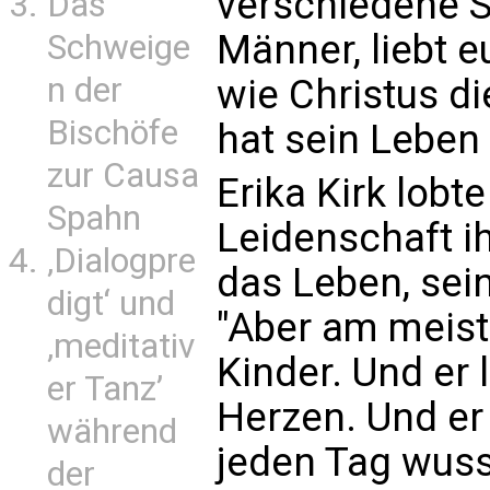
verschiedene St
Das
Männer, liebt e
Schweige
n der
wie Christus di
Bischöfe
hat sein Leben 
zur Causa
Erika Kirk lobt
Spahn
Leidenschaft i
‚Dialogpre
das Leben, sei
digt‘ und
"Aber am meiste
‚meditativ
Kinder. Und er
er Tanz’
Herzen. Und er 
während
jeden Tag wuss
der