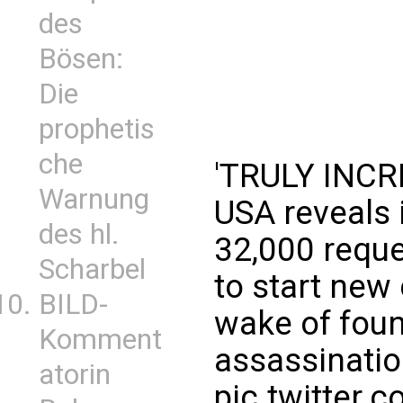
des
Bösen:
Die
prophetis
che
'TRULY INCRE
Warnung
USA reveals 
des hl.
32,000 reque
Scharbel
to start new
BILD-
wake of foun
Komment
assassinatio
atorin
pic.twitter