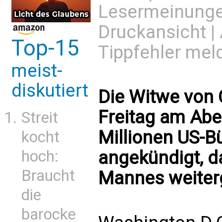
Lesermeinung
Druckansicht
|
Top-15
Tippfehler mel
meist-
diskutiert
Die Witwe von C
Freitag am Abe
Streit
Millionen US-B
kocht
hoch:
angekündigt, d
Braucht
Mannes weiter
die
barocke