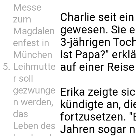
Messe
Charlie seit ein
zum
gewesen. Sie er
Magdalen
3-jährigen Toch
enfest in
ist Papa?" erkl
München
auf einer Reise
Leihmutte
r soll
gezwunge
Erika zeigte s
n werden,
kündigte an, d
das
fortzusetzen. 
Leben des
Jahren sogar n