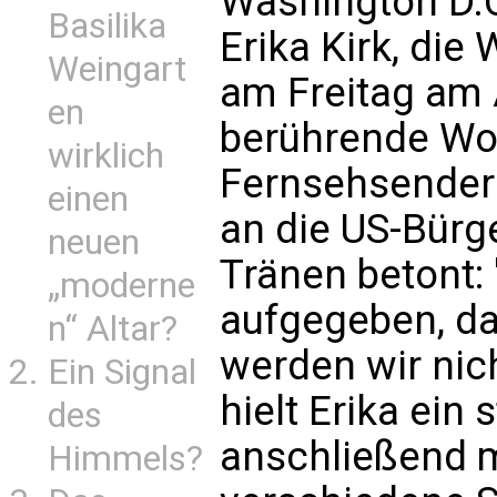
Washington D.C
Basilika
Erika Kirk, die 
Weingart
am Freitag am 
en
berührende Wor
wirklich
Fernsehsendern
einen
an die US-Bürg
neuen
Tränen betont: 
„moderne
aufgegeben, da
n“ Altar?
werden wir nic
Ein Signal
hielt Erika ein 
des
anschließend m
Himmels?