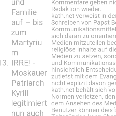
und
Kommentare geben nic
Redaktion wieder.
Familie
kath.net verweist in
auf – bis
Schreiben von Papst B
Kommunikationsmittel 
zum
sich daran zu orientie
Martyriu
Medien mitzuteilen be
religiöse Inhalte auf 
m
Medien zu setzen, sond
IRRE! -
und Kommunikationsst
hinsichtlich Entscheid
Moskauer
zutiefst mit dem Eva
Patriarch
nicht explizit davon ge
kath.net behält sich v
Kyrill
Normen verletzen, den
legitimiert
dem Ansehen des Mediu
Benutzer können diesfa
nun auch