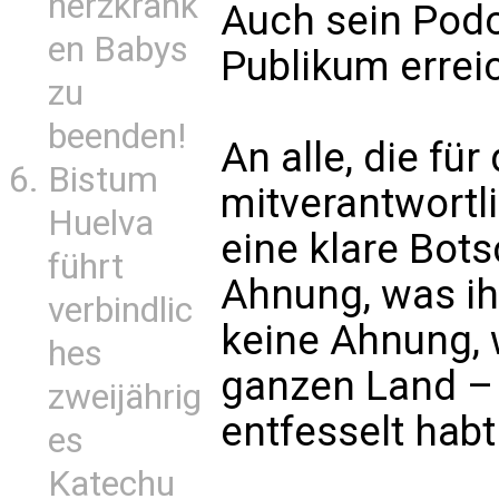
herzkrank
Auch sein Podca
en Babys
Publikum errei
zu
beenden!
An alle, die fü
Bistum
mitverantwortli
Huelva
eine klare Bots
führt
Ahnung, was ihr
verbindlic
keine Ahnung, 
hes
ganzen Land – 
zweijährig
entfesselt habt
es
Katechu