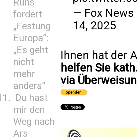
Ruhs
— Fox News
fordert
14, 2025
„Festung
Europa“:
„Es geht
Ihnen hat der A
nicht
helfen Sie kath
mehr
via Überweisun
anders“
'Du hast
mir den
Weg nach
Ars