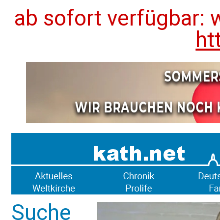
ab sofort verfügbar: 
ht
Suche