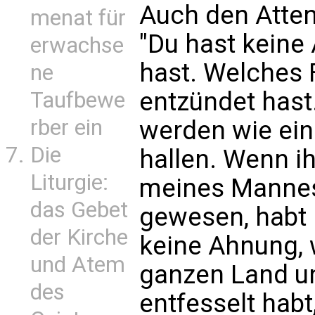
Auch den Attent
menat für
"Du hast keine
erwachse
hast. Welches 
ne
entzündet hast
Taufbewe
rber ein
werden wie ein
Die
hallen. Wenn ih
Liturgie:
meines Mannes
das Gebet
gewesen, habt i
der Kirche
keine Ahnung, 
und Atem
ganzen Land un
des
entfesselt habt