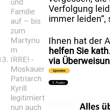
und
Verfolgung leid
Familie
immer leiden“, 
auf – bis
zum
Ihnen hat der A
Martyriu
m
helfen Sie kath
IRRE! -
via Überweisun
Moskauer
Patriarch
Kyrill
legitimiert
nun auch