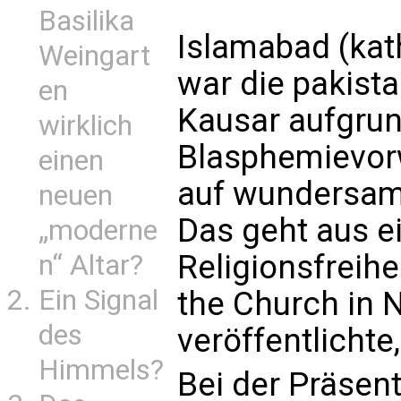
Basilika
Islamabad (kath
Weingart
war die pakist
en
Kausar aufgru
wirklich
Blasphemievorwü
einen
auf wundersame
neuen
Das geht aus e
„moderne
Religionsfreihe
n“ Altar?
Ein Signal
the Church in N
des
veröffentlichte,
Himmels?
Bei der Präsent