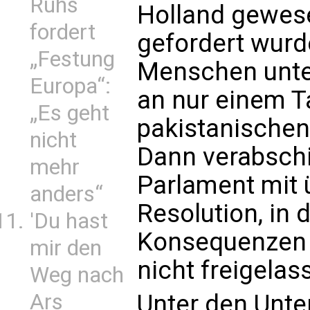
Ruhs
Holland gewesen
fordert
gefordert wur
„Festung
Menschen unter
Europa“:
an nur einem T
„Es geht
pakistanischen
nicht
Dann verabsch
mehr
Parlament mit 
anders“
Resolution, in 
'Du hast
Konsequenzen 
mir den
nicht freigelas
Weg nach
Ars
Unter den Unte