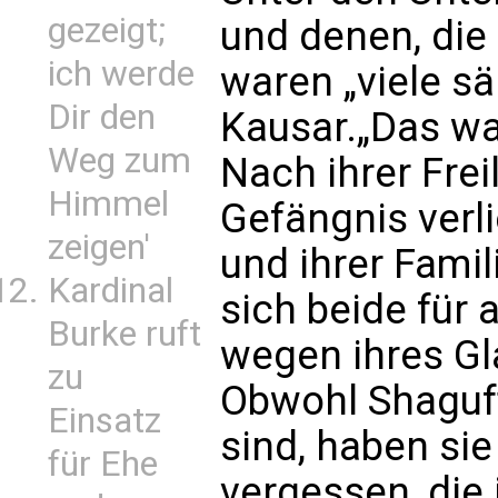
gezeigt;
und denen, die 
ich werde
waren „viele s
Dir den
Kausar.„Das wa
Weg zum
Nach ihrer Fre
Himmel
Gefängnis verl
zeigen'
und ihrer Famil
Kardinal
sich beide für 
Burke ruft
wegen ihres Gl
zu
Obwohl Shaguft
Einsatz
sind, haben sie
für Ehe
vergessen, die 