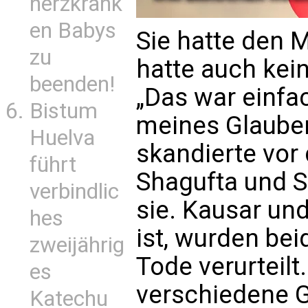
herzkrank
en Babys
Sie hatte den 
zu
hatte auch kei
beenden!
„Das war einfa
Bistum
meines Glaube
Huelva
skandierte vor 
führt
Shagufta und S
verbindlic
sie. Kausar un
hes
ist, wurden be
zweijährig
Tode verurteilt
es
verschiedene G
Katechu