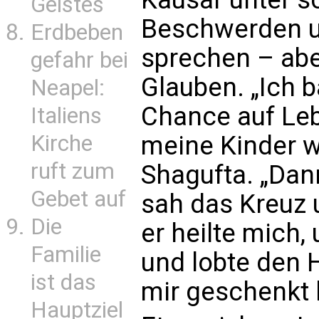
Geistes
Beschwerden un
Erdbeben
sprechen – aber
gefahr bei
Glauben. „Ich b
Neapel:
Chance auf Leb
Italiens
Kirche
meine Kinder w
ruft zum
Shagufta. „Dann
Gebet auf
sah das Kreuz 
Die
er heilte mich,
Familie
und lobte den H
ist das
mir geschenkt h
Hauptziel