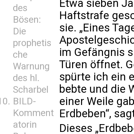
Etwa sieben Ja
des
Haftstrafe ges
Bösen:
sie. „Eines Tage
Die
Apostelgeschic
prophetis
im Gefängnis s
che
Türen öffnet. G
Warnung
spürte ich ein 
des hl.
bebte und die 
Scharbel
einer Weile gab
BILD-
Erdbeben“, sag
Komment
atorin
Dieses „Erdbebe