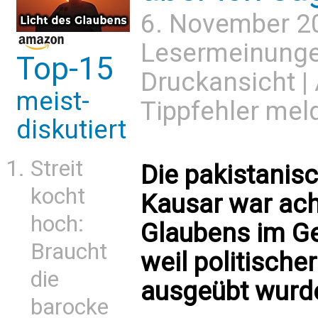
6. November 2
Lesermeinung
Top-15
Druckansicht
|
meist-
Tippfehler mel
diskutiert
Streit
Die pakistanis
kocht
Kausar war ach
hoch:
Glaubens im Ge
Braucht
weil politische
die
ausgeübt wurd
barocke