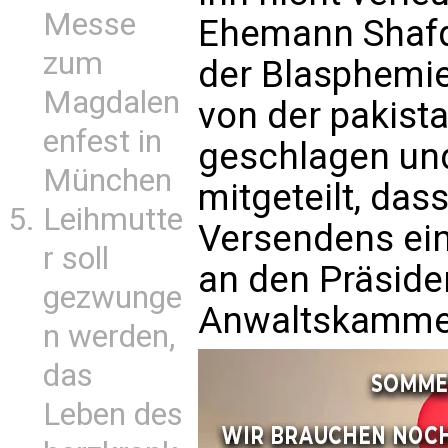
Messe
Ehemann Shafq
zum
der Blasphemie
Magdalen
von der pakista
enfest in
geschlagen und
München
mitgeteilt, das
Leihmutte
Versendens ei
r soll
an den Präside
gezwunge
Anwaltskammer
n werden,
das
Leben des