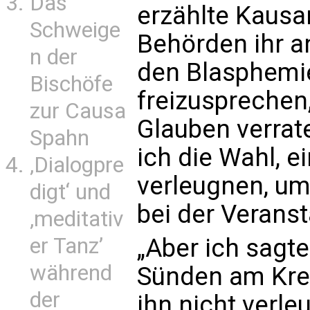
Das
erzählte Kausa
Schweige
Behörden ihr a
n der
den Blasphemi
Bischöfe
freizusprechen
zur Causa
Glauben verrat
Spahn
ich die Wahl, e
‚Dialogpre
verleugnen, um
digt‘ und
bei der Verans
‚meditativ
er Tanz’
„Aber ich sagte
während
Sünden am Kre
der
ihn nicht verle