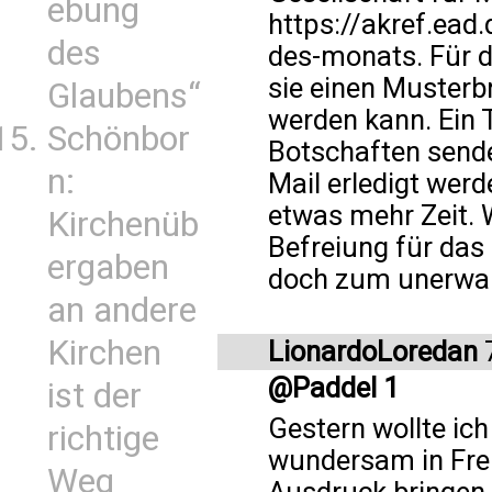
ebung
https://akref.ead
des
des-monats. Für 
sie einen Musterb
Glaubens“
werden kann. Ein T
Schönbor
Botschaften senden
n:
Mail erledigt wer
etwas mehr Zeit. W
Kirchenüb
Befreiung für das
ergaben
doch zum unerwar
an andere
Kirchen
LionardoLoredan
@Paddel 1
ist der
Gestern wollte ic
richtige
wundersam in Fre
Weg