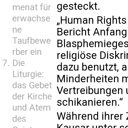
gesteckt.
menat für
erwachse
„Human Rights 
ne
Bericht Anfang
Taufbewe
Blasphemiegese
rber ein
religiöse Diskr
Die
dazu benutzt,
Liturgie:
Minderheiten 
das Gebet
Vertreibungen 
der Kirche
schikanieren.“
und Atem
Während ihrer Z
des
Kausar unter s