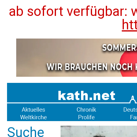
ab sofort verfügbar: 
ht
Suche