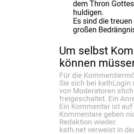
dem Thron Gotte
huldigen.
Es sind die treuen
großen Bedrängni
Um selbst Kom
können müssen 
Für die Kommentiermög
Sie sich bei
kathLogin 
von Moderatoren stich
freigeschaltet. Ein Anr
Ein Kommentar ist auf
Kommentare geben nic
Redaktion wieder.
kath.net verweist in