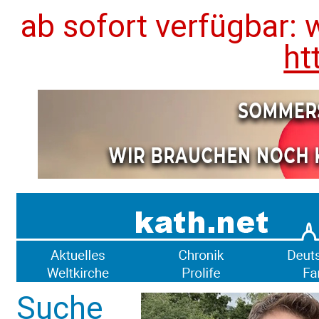
ab sofort verfügbar: 
ht
Suche