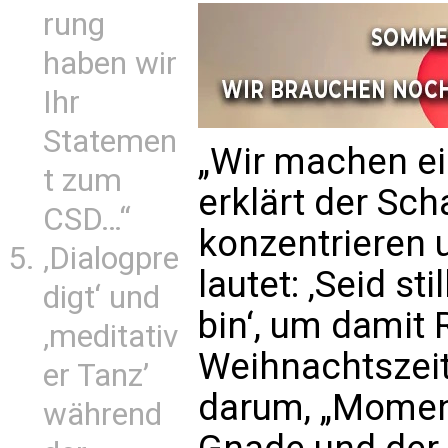
rung
haben wir
Ihr
Statemen
„Wir machen ei
t zum
erklärt der Sch
CSD…“
konzentrieren 
‚Dialogpre
lautet: ‚Seid st
digt‘ und
bin‘, um damit 
‚meditativ
Weihnachtszeit
er Tanz’
darum, „Moment
während