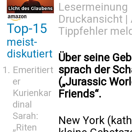
Lesermeinung
Druckansicht
|
Top-15
Tippfehler mel
meist-
diskutiert
Über seine Geb
sprach der Scha
Emeritiert
(„Jurassic World
er
Kurienkar
Friends“.
dinal
Sarah:
New York (kath
„Riten