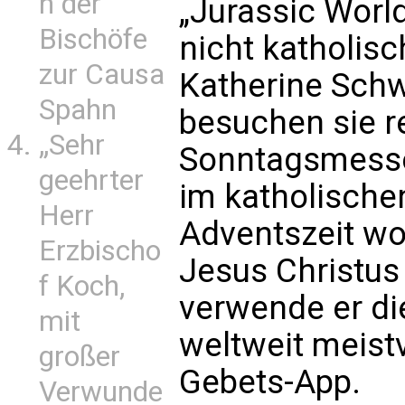
n der
„Jurassic World“
Bischöfe
nicht katholisc
zur Causa
Katherine Sch
Spahn
besuchen sie r
„Sehr
Sonntagsmesse 
geehrter
im katholische
Herr
Adventszeit wo
Erzbischo
Jesus Christus 
f Koch,
verwende er di
mit
weltweit meistv
großer
Gebets-App.
Verwunde