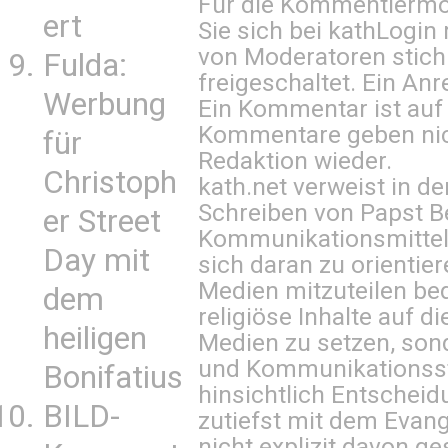
Für die Kommentiermög
ert
Sie sich bei
kathLogin 
von Moderatoren stich
Fulda:
freigeschaltet. Ein Anr
Werbung
Ein Kommentar ist auf
Kommentare geben nic
für
Redaktion wieder.
Christoph
kath.net verweist in
Schreiben von Papst B
er Street
Kommunikationsmittel 
Day mit
sich daran zu orientie
Medien mitzuteilen be
dem
religiöse Inhalte auf 
heiligen
Medien zu setzen, sond
und Kommunikationsst
Bonifatius
hinsichtlich Entscheid
BILD-
zutiefst mit dem Eva
nicht explizit davon ge