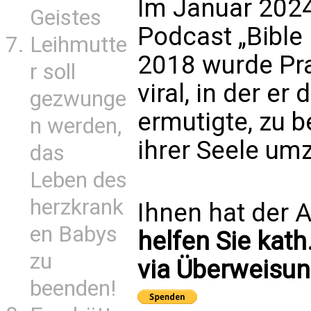
Im Januar 2024 
Geistes
Podcast „Bible 
Leihmutte
2018 wurde Pra
r soll
viral, in der e
gezwunge
ermutigte, zu 
n werden,
ihrer Seele um
das
Leben des
herzkrank
Ihnen hat der A
en Babys
helfen Sie kath
zu
via Überweisun
beenden!