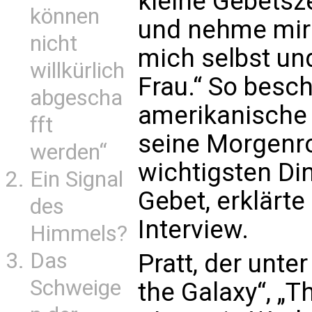
kleine Gebetsze
können
und nehme mir
nicht
mich selbst un
willkürlich
Frau.“ So besch
abgescha
amerikanische 
fft
seine Morgenro
werden“
wichtigsten Di
Ein Signal
Gebet, erklärte
des
Interview.
Himmels?
Das
Pratt, der unte
Schweige
the Galaxy“, „Th