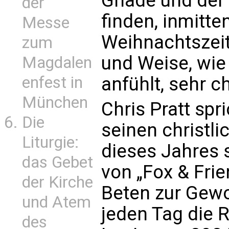
Gnade und der 
der
finden, inmitte
Messe
Weihnachtszeit
zum
und Weise, wie
Magdalen
enfest in
anfühlt, sehr c
München
Chris Pratt spr
Die
seinen christl
Liturgie:
dieses Jahres 
das Gebet
von „Fox & Frie
der Kirche
Beten zur Gewo
und Atem
jeden Tag die 
des