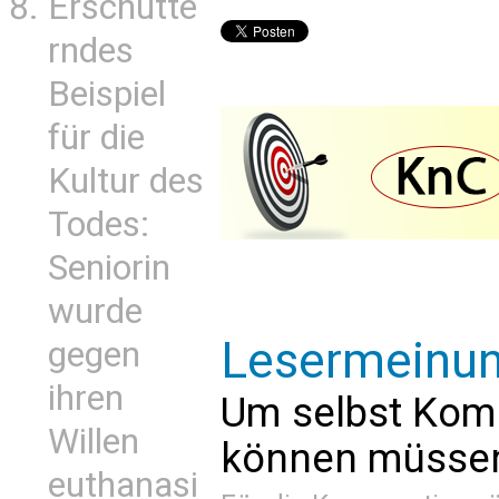
Erschütte
rndes
Beispiel
für die
Kultur des
Todes:
Seniorin
wurde
Lesermeinu
gegen
ihren
Um selbst Kom
Willen
können müssen 
euthanasi