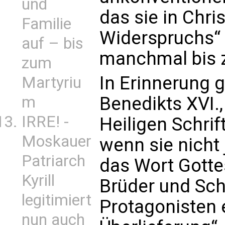
und
das sie in Chri
Familie
Widerspruchs“ 
auf – bis
manchmal bis 
zum
In Erinnerung 
Martyriu
m
Benedikts XVI.
IRRE! -
Heiligen Schrif
Moskauer
wenn sie nicht 
Patriarch
das Wort Gotte
Kyrill
Brüder und Sch
legitimiert
Protagonisten 
nun auch