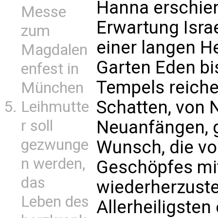
Hanna erschien
Messe
Erwartung Isra
zum
einer langen H
Magdalen
Garten Eden bi
enfest in
Tempels reiche
München
Schatten, von 
Leihmutte
r soll
Neuanfängen, 
gezwunge
Wunsch, die vo
n werden,
Geschöpfes mi
das
wiederherzuste
Leben des
Allerheiligsten