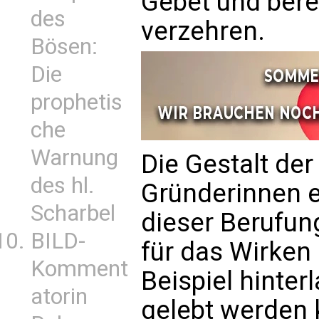
Gebet und berei
des
verzehren.
Bösen:
Die
prophetis
che
Warnung
Die Gestalt de
des hl.
Gründerinnen e
Scharbel
dieser Berufun
BILD-
für das Wirken 
Komment
Beispiel hinter
atorin
gelebt werden 