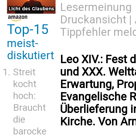
Lesermeinung
Druckansicht
|
Top-15
Tippfehler mel
meist-
diskutiert
Leo XIV.: Fest 
und XXX. Weltt
Streit
Erwartung, Pro
kocht
hoch:
Evangelische R
Braucht
Überlieferung i
die
Kirche. Von A
barocke