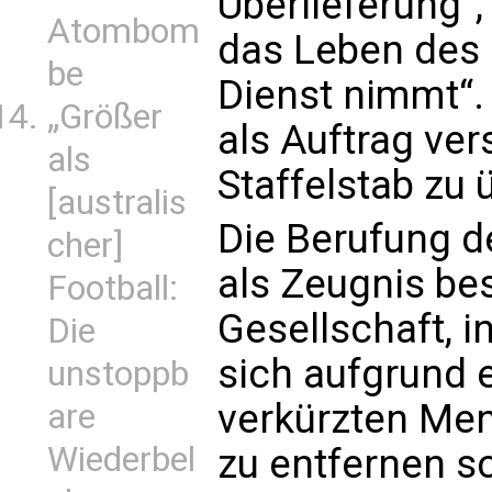
Überlieferung“,
Atombom
das Leben des 
be
Dienst nimmt“. 
„Größer
als Auftrag ve
als
Staffelstab zu
[australis
Die Berufung d
cher]
als Zeugnis bes
Football:
Gesellschaft, 
Die
sich aufgrund 
unstoppb
verkürzten Me
are
Wiederbel
zu entfernen s