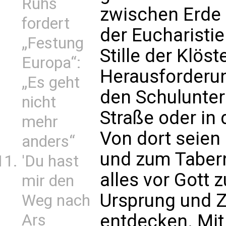
Ruhs
zwischen Erde 
fordert
der Eucharistie
„Festung
Stille der Klöste
Europa“:
Herausforderun
„Es geht
den Schulunterr
nicht
Straße oder in
mehr
Von dort seien
anders“
und zum Taber
'Du hast
alles vor Gott 
mir den
Ursprung und Z
Weg nach
entdecken. Mit
Ars