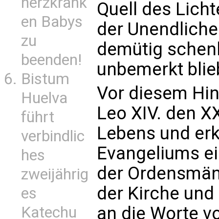
herzkrank
Quell des Lich
en Babys
der Unendliche
zu
demütig schenk
beenden!
unbemerkt blie
Bistum
Vor diesem Hin
Huelva
Leo XIV. den X
führt
Lebens und erk
verbindlic
Evangeliums ei
hes
der Ordensmän
zweijährig
der Kirche und 
es
an die Worte v
Katechu