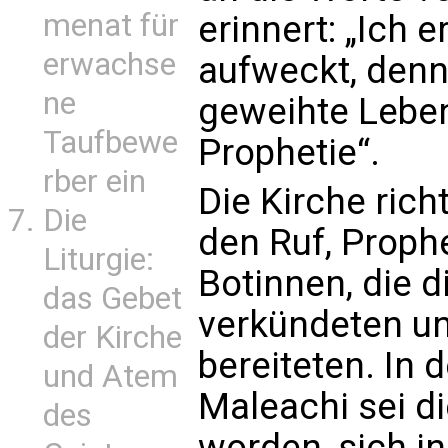
menat für
erinnert: „Ich e
erwachse
aufweckt, denn
ne
geweihte Leben
Taufbewe
Prophetie“.
rber ein
Die Kirche rich
Die
den Ruf, Proph
Liturgie:
Botinnen, die 
das Gebet
verkündeten u
der Kirche
bereiteten. In
und Atem
Maleachi sei 
des
worden, sich i