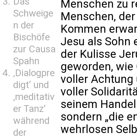
Das
Menschen zu re
Schweige
Menschen, der 
n der
Kommen erwarte
Bischöfe
Jesu als Sohn 
zur Causa
der Kulisse Jer
Spahn
geworden, wie 
‚Dialogpre
voller Achtung 
digt‘ und
voller Solidarit
‚meditativ
seinem Handel
er Tanz’
sondern „die e
während
wehrlosen Selb
der