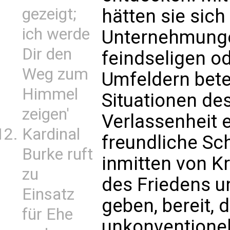
gezeigt;
hätten sie sich
ich werde
Unternehmunge
Dir den
feindseligen od
Weg zum
Umfeldern bete
Himmel
Situationen des
zeigen'
Verlassenheit 
Kardinal
freundliche Sch
Burke ruft
inmitten von K
zu
des Friedens u
Einsatz
geben, bereit, 
für Ehe
unkonventionel