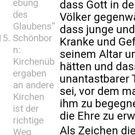
ebung
dass Gott in de
des
Völker gegenwä
Glaubens“
dass junge und
Schönbor
Kranke und Gef
n:
seinem Altar u
Kirchenüb
hätten und das
ergaben
unantastbarer
an andere
sei, vor dem m
Kirchen
ihm zu begegne
ist der
die Ehre zu erw
richtige
Als Zeichen die
Weg