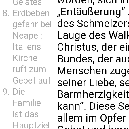
Geistes
„Entäußerung“ 
Erdbeben
des Schmelzers
gefahr bei
Lauge des Walk
Neapel:
Christus, der e
Italiens
Kirche
Bundes, der au
ruft zum
Menschen zugeg
Gebet auf
seiner Liebe, s
Die
Barmherzigkeit
Familie
kann“. Diese Se
ist das
allem im Opfer
Hauptziel