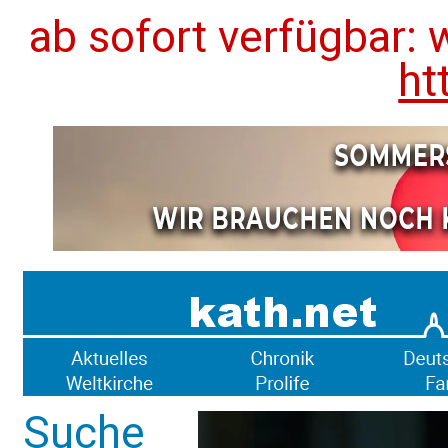
ab sofort verfügbar: 
ht
Suche