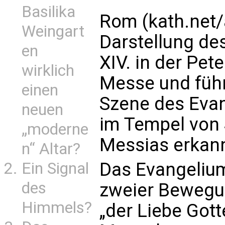
Basilika
Rom (kath.net/
Weingart
Darstellung des
en
XIV. in der Pete
wirklich
Messe und führt
einen
Szene des Evan
neuen
im Tempel von
„moderne
Messias erkann
n“ Altar?
Das Evangeliu
Ein Signal
des
zweier Bewegun
Himmels?
„der Liebe Got