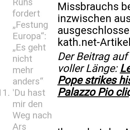
Ruhs
Missbrauchs bes
fordert
inzwischen au
„Festung
ausgeschlosse
Europa“:
kath.net-Artike
„Es geht
Der Beitrag auf
nicht
voller Länge:
Le
mehr
Pope strikes his
anders“
Palazzo Pio cli
'Du hast
mir den
Weg nach
Ars