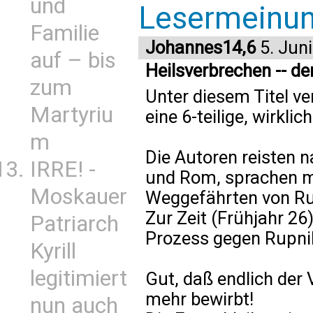
und
Lesermeinu
Familie
Johannes14,6
5. Jun
auf – bis
Heilsverbrechen -- de
zum
Unter diesem Titel v
Martyriu
eine 6-teilige, wirkli
m
Die Autoren reisten n
IRRE! -
und Rom, sprachen m
Moskauer
Weggefährten von Ru
Zur Zeit (Frühjahr 26
Patriarch
Prozess gegen Rupni
Kyrill
legitimiert
Gut, daß endlich der 
mehr bewirbt!
nun auch