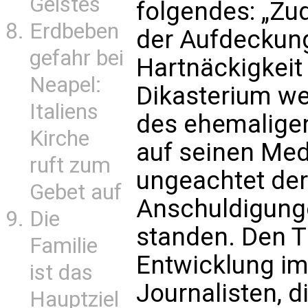
Geistes
folgendes: „Zu
Erdbeben
der Aufdeckung
gefahr bei
Hartnäckigkeit 
Neapel:
Dikasterium we
Italiens
des ehemalige
Kirche
auf seinen Med
ruft zum
ungeachtet de
Gebet auf
Anschuldigung
Die
standen. Den Ti
Familie
Entwicklung im 
ist das
Journalisten, d
Hauptziel