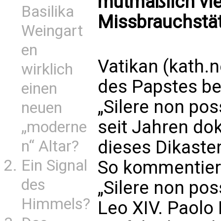
mutmaßlich vi
Basilika
Missbrauchstät
Weingart
en
Vatikan (kath.n
wirklich
des Papstes be
einen
„Silere non po
neuen
seit Jahren do
„moderne
dieses Dikaste
n“ Altar?
Ein Signal
So kommentiert
des
„Silere non po
Himmels?
Leo XIV. Paolo 