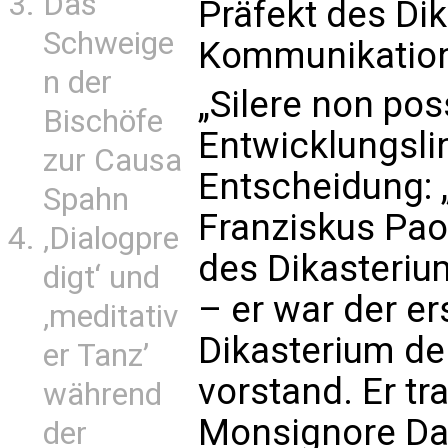
Das
Präfekt des Dik
Schweige
Kommunikation
n der
„Silere non pos
Bischöfe
Entwicklungslin
zur Causa
Entscheidung: 
Spahn
Franziskus Pao
‚Dialogpre
des Dikasteriu
digt‘ und
– er war der er
‚meditativ
Dikasterium de
er Tanz’
vorstand. Er tr
während
Monsignore Dar
der