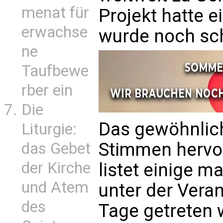
menat für
Projekt hatte e
erwachse
wurde noch sch
ne
Taufbewe
rber ein
Die
Das gewöhnlic
Liturgie:
Stimmen hervor
das Gebet
der Kirche
listet einige m
und Atem
unter der Veran
des
Tage getreten 