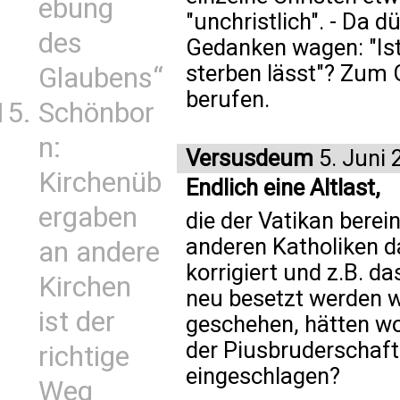
ebung
"unchristlich". - Da d
des
Gedanken wagen: "Ist
sterben lässt"? Zum G
Glaubens“
berufen.
Schönbor
n:
Versusdeum
5. Juni 
Kirchenüb
Endlich eine Altlast,
ergaben
die der Vatikan berein
anderen Katholiken 
an andere
korrigiert und z.B. d
Kirchen
neu besetzt werden w
ist der
geschehen, hätten w
der Piusbruderschaft
richtige
eingeschlagen?
Weg