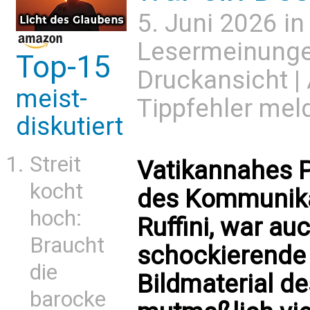
5. Juni 2026 i
Lesermeinung
Top-15
Druckansicht
|
meist-
Tippfehler mel
diskutiert
Streit
Vatikannahes P
kocht
des Kommunika
hoch:
Ruffini, war au
Braucht
schockierende
die
Bildmaterial d
barocke