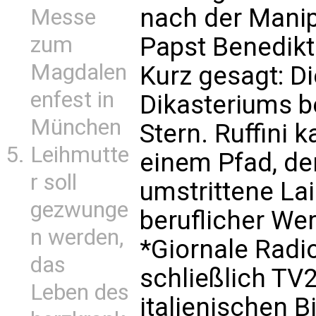
nach der Manip
Messe
zum
Papst Benedikt
Magdalen
Kurz gesagt: D
enfest in
Dikasteriums b
München
Stern. Ruffini 
Leihmutte
einem Pfad, den
r soll
umstrittene Lai
gezwunge
beruflicher We
n werden,
*Giornale Radio
das
schließlich TV
Leben des
italienischen 