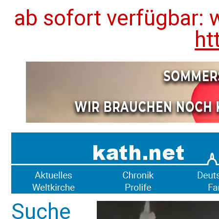
ab sofort verfügbar: 
ht
Suche