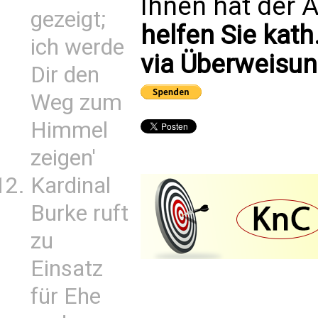
Ihnen hat der A
gezeigt;
helfen Sie kath
ich werde
via Überweisun
Dir den
Weg zum
Himmel
zeigen'
Kardinal
Burke ruft
zu
Einsatz
für Ehe