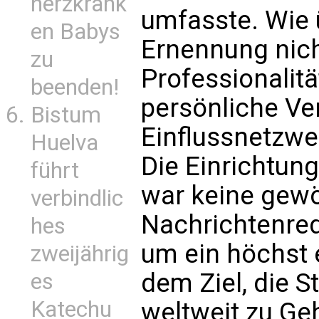
herzkrank
umfasste. Wie ü
en Babys
Ernennung nic
zu
Professionalit
beenden!
persönliche Ve
Bistum
Einflussnetzw
Huelva
Die Einrichtung
führt
war keine gew
verbindlic
Nachrichtenred
hes
um ein höchst 
zweijährig
dem Ziel, die 
es
Katechu
weltweit zu Ge