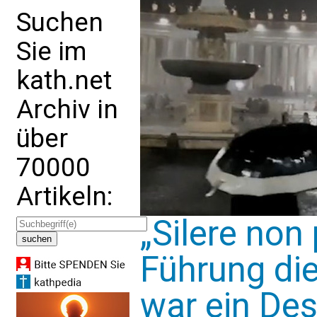
Suchen
Sie im
kath.net
Archiv in
über
70000
Artikeln:
„Silere non
Führung di
war ein Des