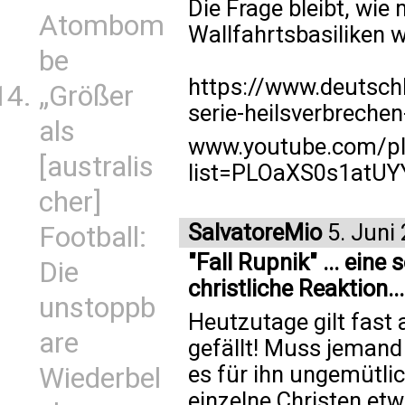
Die Frage bleibt, wi
Atombom
Wallfahrtsbasiliken w
be
https://www.deutsch
„Größer
serie-heilsverbrechen
als
www.youtube.com/pla
[australis
list=PLOaXS0s1atU
cher]
SalvatoreMio
5. Juni
Football:
"Fall Rupnik" ... ein
Die
christliche Reaktion...
unstoppb
Heutzutage gilt fast a
are
gefällt! Muss jemand 
es für ihn ungemütlic
Wiederbel
einzelne Christen et