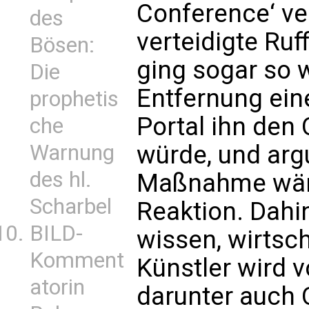
Conference‘ v
des
verteidigte Ruff
Bösen:
ging sogar so w
Die
Entfernung ein
prophetis
Portal ihn den
che
Warnung
würde, und arg
des hl.
Maßnahme wäre
Scharbel
Reaktion. Dahin
BILD-
wissen, wirtsch
Komment
Künstler wird 
atorin
darunter auch 