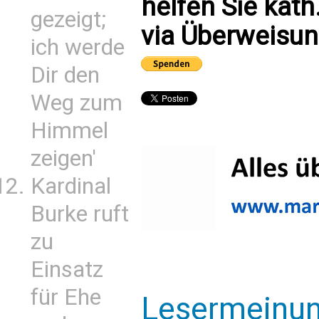
helfen Sie kath
gezeigt;
via Überweisun
ich werde
Dir den
Weg zum
Himmel
zeigen'
Kardinal
Burke ruft
zu
Einsatz
für Ehe
Lesermeinu