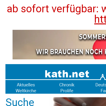
ab sofort verfügbar: 
ht
Suche