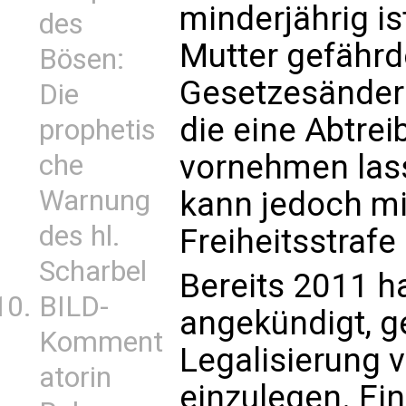
minderjährig i
des
Mutter gefährde
Bösen:
Gesetzesänderu
Die
die eine Abtrei
prophetis
vornehmen lasse
che
Warnung
kann jedoch mi
des hl.
Freiheitsstrafe
Scharbel
Bereits 2011 ha
BILD-
angekündigt, g
Komment
Legalisierung 
atorin
einzulegen. Ein