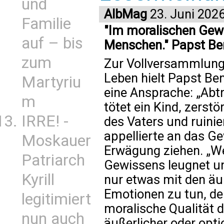
und
AlbMag
23. Juni 202
Familie
"Im moralischen Gewi
auf – bis
Menschen." Papst Ben
zum
Zur Vollversammlung
Leben hielt Papst Be
Martyriu
eine Ansprache: „Abtr
m
tötet ein Kind, zerst
IRRE! -
des Vaters und ruinie
appellierte an das Gew
Moskauer
Erwägung ziehen. „We
Patriarch
Gewissens leugnet u
Kyrill
nur etwas mit den ä
Emotionen zu tun, den
legitimiert
moralische Qualität 
nun auch
äußerlicher oder opti