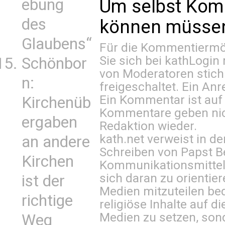
ebung
Um selbst Kom
des
können müssen 
Glaubens“
Für die Kommentiermög
Sie sich bei
kathLogin 
Schönbor
von Moderatoren stich
n:
freigeschaltet. Ein Anr
Ein Kommentar ist auf
Kirchenüb
Kommentare geben nic
ergaben
Redaktion wieder.
kath.net verweist in
an andere
Schreiben von Papst B
Kirchen
Kommunikationsmittel 
sich daran zu orientie
ist der
Medien mitzuteilen be
richtige
religiöse Inhalte auf 
Medien zu setzen, sond
Weg