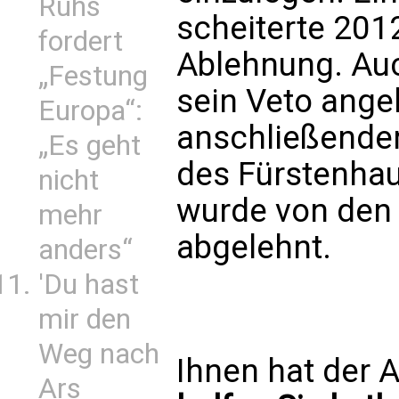
Ruhs
scheiterte 201
fordert
Ablehnung. Auc
„Festung
sein Veto ange
Europa“:
anschließender
„Es geht
des Fürstenha
nicht
wurde von den 
mehr
abgelehnt.
anders“
'Du hast
mir den
Weg nach
Ihnen hat der A
Ars