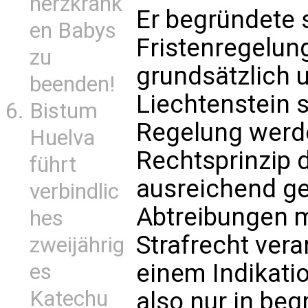
herzkrank
Er begründete 
en Babys
Fristenregelun
zu
grundsätzlich 
beenden!
Liechtenstein s
Bistum
Regelung werde
Huelva
Rechtsprinzip 
führt
ausreichend ge
verbindlic
Abtreibungen m
hes
Strafrecht vera
zweijährig
einem Indikati
es
Katechu
also nur in be