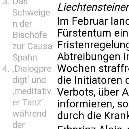
Das
Liechtensteiner
Schweige
Im Februar lan
n der
Fürstentum eine
Bischöfe
Fristenregelun
zur Causa
Abtreibungen i
Spahn
Wochen straffr
‚Dialogpre
die Initiatoren
digt‘ und
‚meditativ
Verbots, über 
er Tanz’
informieren, s
während
durch die Kran
der