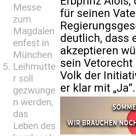
Erbprinz Alois,
Messe
für seinen Vate
zum
Regierungsgesc
Magdalen
deutlich, dass 
enfest in
akzeptieren wür
München
sein Vetorecht 
Leihmutte
Volk der Initia
r soll
er klar mit „Ja“.
gezwunge
n werden,
das
Leben des