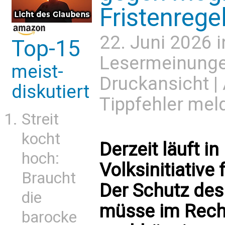
Fristenrege
22. Juni 2026 
Top-15
Lesermeinung
meist-
Druckansicht
|
diskutiert
Tippfehler mel
Streit
kocht
Derzeit läuft i
hoch:
Volksinitiative
Braucht
Der Schutz de
die
müsse im Recht 
barocke