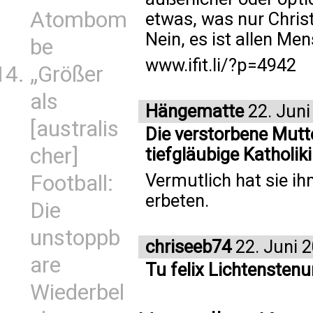
Atombom
etwas, was nur Chris
Nein, es ist allen Me
be
www.ifit.li/?p=4942
„Größer
als
Hängematte
22. Juni
[australis
Die verstorbene Mutt
cher]
tiefgläubige Katholiki
Vermutlich hat sie ih
Football:
erbeten.
Die
unstoppb
chriseeb74
22. Juni 
are
Tu felix Lichtensten
Wiederbel