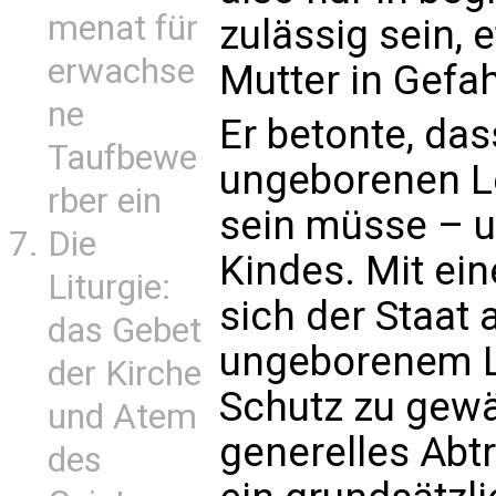
menat für
zulässig sein,
erwachse
Mutter in Gefahr
ne
Er betonte, da
Taufbewe
ungeborenen Le
rber ein
sein müsse – u
Die
Kindes. Mit ein
Liturgie:
sich der Staat
das Gebet
ungeborenem L
der Kirche
Schutz zu gewäh
und Atem
generelles Abt
des