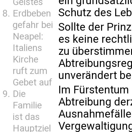
ein grundsätzl
Geistes
Schutz des Leb
Erdbeben
gefahr bei
Sollte der Prin
Neapel:
es keine rechtl
Italiens
zu überstimmen
Kirche
Abtreibungsreg
ruft zum
unverändert be
Gebet auf
Im Fürstentum 
Die
Abtreibung der
Familie
Ausnahmefällen
ist das
Vergewaltigung
Hauptziel