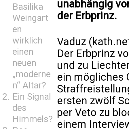
unabhängig vom
Basilika
der Erbprinz.
Weingart
en
wirklich
Vaduz (kath.ne
einen
Der Erbprinz vo
neuen
und zu Liechten
„moderne
ein mögliches 
n“ Altar?
Straffreistellu
Ein Signal
ersten zwölf 
des
per Veto zu blo
Himmels?
einem Intervie