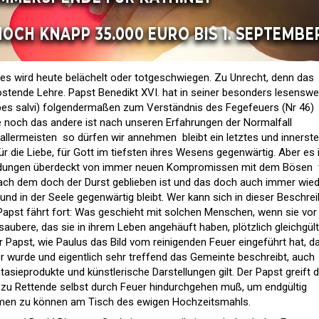
ses wird heute belächelt oder totgeschwiegen. Zu Unrecht, denn das
östende Lehre. Papst Benedikt XVI. hat in seiner besonders lesenswe
Spes salvi) folgendermaßen zum Verständnis des Fegefeuers (Nr 46)
ne noch das andere ist nach unseren Erfahrungen der Normalfall
llermeisten  so dürfen wir annehmen  bleibt ein letztes und innerst
ür die Liebe, für Gott im tiefsten ihres Wesens gegenwärtig. Aber es i
dungen überdeckt von immer neuen Kompromissen mit dem Bösen  v
ach dem doch der Durst geblieben ist und das doch auch immer wie
 und in der Seele gegenwärtig bleibt. Wer kann sich in dieser Beschre
 Papst fährt fort: Was geschieht mit solchen Menschen, wenn sie vor
nsaubere, das sie in ihrem Leben angehäuft haben, plötzlich gleichgült
 Papst, wie Paulus das Bild vom reinigenden Feuer eingeführt hat, da
 wurde und eigentlich sehr treffend das Gemeinte beschreibt, auch
sieprodukte und künstlerische Darstellungen gilt. Der Papst greift 
der zu Rettende selbst durch Feuer hindurchgehen muß, um endgültig
hmen zu können am Tisch des ewigen Hochzeitsmahls.