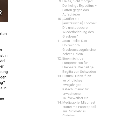
Heute, nicht morgen!
Der heilige Expeditus –
Patron gegen das
Aufschieben
„Größer als
[australischer] Football:
Die unstoppbare
Wiederbelebung des
rten
Glaubens“
Joan Leslie: Das
Hollywood-
es
Glaubenszeugnis einer
echten Heldin
st in
Eine mächtige
iel
Fürsprecherin für
der
Ehepaare: Die heilige
ibung
Birgitta von Schweden
Bistum Huelva führt
 den
verbindliches
ig?
zweijähriges
s in
Katechumenat für
erwachsene
Taufbewerber ein
das
Medjugorje: Mladifest
startet mit Papstappell
zur Rückkehr zu
Christus