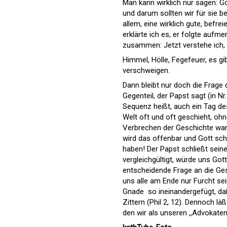
Man kann wirklich nur sagen: Got
und darum sollten wir für sie b
allem, eine wirklich gute, bef
erklärte ich es, er folgte auf
zusammen: Jetzt verstehe ich, 
Himmel, Hölle, Fegefeuer, es gi
verschweigen.
Dann bleibt nur doch die Frage 
Gegenteil, der Papst sagt (in Nr
Sequenz heißt, auch ein Tag des
Welt oft und oft geschieht, ohn
Verbrechen der Geschichte waren
wird das offenbar und Gott scha
haben! Der Papst schließt seine
vergleichgültigt, würde uns Gott
entscheidende Frage an die Ges
uns alle am Ende nur Furcht se
Gnade  so ineinandergefügt, daß
Zittern (Phil 2, 12). Dennoch 
den wir als unseren ,,Advokaten