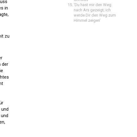
uss
'Du hast mir den Weg
es in
nach Ars gezeigt; ich
agte,
werde Dir den Weg zum
Himmel zeigen'
it zu
er
n der
ie
chtes
nt
ür
t und
t und
en,