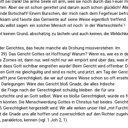
t sei Dank! Die arme Seele ist arm, weil sie noch durch das Feuer m
eten. Aber sie ist schon gerettet und darum auch schon glücklich! All
reiende Botschaft! Einem Burschen, der mich nach dem Fegefeuer befr
merksam und fasste das Gemeinte auf seine Weise eigentlich treffend
du willst sagen: ein solcher Mensch ist noch ´in der Warteschleife`!
bt keinen Grund, abschätzig zu lächeln und auch keinen, die Wirklichke
der Gerichtes, das heute manche als Drohung missverstehen. Im
. 39): Das Gericht Gottes ist Hoffnung! Warum? Wenn es, wie es in d
 Zornes ist, dann nur, weil nicht nur wir empört sind über das, was i
e dass Gott sichtbar eingreifen würde! Beim Gericht wird offenbar: D
 Gott nie gleichgültig und sind es nicht, und jetzt, am Tag der Geri
fft jene Gerechtigkeit, die wir auf unsere Weise schon so oft erseh
 Darlegungen: Wäre das Gericht bloß Gnade, die alles Irdische
 die Frage nach der Gerechtigkeit schuldig bleiben  die für uns
chichte und an Gott selbst. Wäre es bloße Gerechtigkeit, würde es f
in können. Die Menschwerdung Gottes in Christus hat beides  Gerich
 Gerechtigkeit hergestellt wird: Wir alle wirken unser Heil ,,mit Furch
läßt die Gnade uns alle hoffen und zuversichtlich auf den Richter zugeh
, parakletos, kennen (vgl. 1 Joh 2, 1).