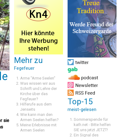
Mehr zu
Fegefeuer
de
Arme "Arme Seelen"
Was wissen wir aus
Schrift und Lehre der
Kirche über das
Fegfeuer?
Top-15
Hilferufe aus dem
meist-gelesen
Jenseits
Wie kann man den
Sommerspende für
Armen Seelen helfen?
r sie
kath.net - Bitte helfen
Meine Erlebnisse mit
as
SIE uns jetzt JETZT!
Armen Seelen
Ein Signal des