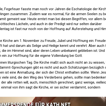
le, Fegefeuer fasste man noch vor Jahren die Eschatologie der Kirc
 Dingen zusammen. Zudem war es normal, für die armen Seelen zu b
mit gemeint war. Heute erntet man bei diesen Begriffen, vor allem b
 spöttisches Lächeln, und auch in der Predigt wird nur selten darüber
lentag ist fast nur noch von der Hoffnung auf Auferstehung und Hi
die Kirche am 1. November zu Freude, Jubel und Hoffnung ein: Freude
ft hat und darum als Selige und Heilige kennt und verehrt. Aber auch 
r, die im Himmel sind, aber deren Leben unbekannt geblieben ist. Und
en ein zur Hoffnung für die eigene Vollendung bei Gott.
keinen liturgischen Tag. Die Kirche maßt sich auch nicht an zu wissen,
 Verdammt-Sprechungen gibt es nicht und auch Schätzungen bezüglich 
n ist eine Anmaßung, der sich der Christ enthalten sollte. Wenn Je
s viele sind, die den Weg des Verderbens gehen, sollte man bedenken
, der alle retten will, auch, menschlich gerechnet, ganz wenige, viellei
 einmal von ihm sagt die Kirche, er sei sicher verdammt, sondern