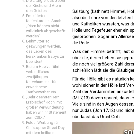
Die Liturgie: das Gebet
der Kirche und Atem
des Geistes
Salzburg (kath.net) Himmel, Höl
Emeritierter
also die Lehre von den letzten
Kurienkardinal Sarah:
und Katholiken wussten, was da
„Riten können nicht
Hölle und Fegefeuer eher ein
willkürlich abgeschafft
gesprochen. Sogar am Allersee
werden“
Leihmutter soll
die Rede.
gezwungen werden,
Was den Himmel betrifft, lädt 
das Leben des
herzkranken Babys zu
über die, deren Leben sie geprü
beenden!
die noch viel größere Zahl dere
Bistum Huelva führt
schließlich lädt sie die Gläubig
verbindliches
zweijähriges
Für die Hölle gibt es natürlich 
Katechumenat für
wohl sicher in der Hölle ist!
erwachsene
Zahl der Verdammten anzustelle
Taufbewerber ein
„Sehr geehrter Herr
(Mt 7,13) davon spricht, dass e
Erzbischof Koch, mit
Viele sind in den Augen dessen
großer Verwunderung
nur Judas (Joh 17,12) und nicht
haben wir Ihr Statement
überlässt das Urteil Gott.
zum CSD…“
Fulda: Werbung für
Christopher Street Day
mit dem heiligen