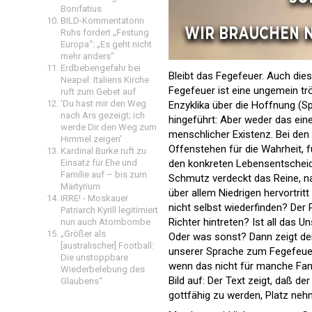
Bonifatius
BILD-Kommentatorin
Ruhs fordert „Festung
Europa“: „Es geht nicht
mehr anders“
Erdbebengefahr bei
Bleibt das Fegefeuer. Auch die
Neapel: Italiens Kirche
Fegefeuer ist eine ungemein tr
ruft zum Gebet auf
'Du hast mir den Weg
Enzyklika über die Hoffnung (
nach Ars gezeigt; ich
hingeführt: Aber weder das ei
werde Dir den Weg zum
menschlicher Existenz. Bei den a
Himmel zeigen'
Offenstehen für die Wahrheit, f
Kardinal Burke ruft zu
den konkreten Lebensentschei
Einsatz für Ehe und
Familie auf – bis zum
Schmutz verdeckt das Reine, n
Martyrium
über allem Niedrigen hervortritt
IRRE! - Moskauer
nicht selbst wiederfinden? Der
Patriarch Kyrill legitimiert
Richter hintreten? Ist all das U
nun auch Atombombe
„Größer als
Oder was sonst? Dann zeigt der
[australischer] Football:
unserer Sprache zum Fegefeuer
Die unstoppbare
wenn das nicht für manche Fanta
Wiederbelebung des
Bild auf: Der Text zeigt, daß 
Glaubens“
gottfähig zu werden, Platz ne