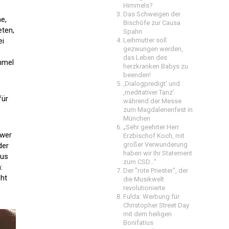
Himmels?
Das Schweigen der
he,
Bischöfe zur Causa
eten,
Spahn
ei
Leihmutter soll
gezwungen werden,
das Leben des
mmel
herzkranken Babys zu
beenden!
‚Dialogpredigt‘ und
‚meditativer Tanz’
für
während der Messe
zum Magdalenenfest in
München
„Sehr geehrter Herr
 wer
Erzbischof Koch, mit
großer Verwunderung
der
haben wir Ihr Statement
sus
zum CSD…“
:
Der "rote Priester", der
cht
die Musikwelt
revolutionierte
Fulda: Werbung für
Christopher Street Day
mit dem heiligen
Bonifatius