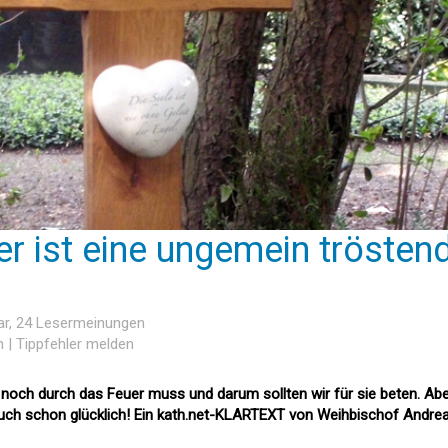
r ist eine ungemein trösten
ar
, 24 Lesermeinungen
n
|
Tippfehler melden
ie noch durch das Feuer muss und darum sollten wir für sie beten. Abe
auch schon glücklich! Ein kath.net-KLARTEXT von Weihbischof Andre