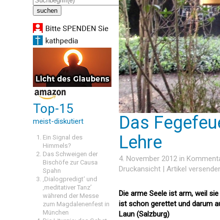
Top-15
Das Fegefeue
meist-diskutiert
Lehre
Ein Signal des
Himmels?
Das Schweigen der
4. November 2012 in
Komment
Bischöfe zur Causa
Druckansicht
|
Artikel versende
Spahn
‚Dialogpredigt‘ und
‚meditativer Tanz’
Die arme Seele ist arm, weil s
während der Messe
ist schon gerettet und darum 
zum Magdalenenfest in
München
Laun (Salzburg)