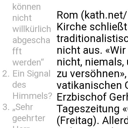
können
Rom (kath.net/
nicht
Kirche schließ
willkürlich
traditionalisti
abgescha
nicht aus. «Wir
fft
nicht, niemals, 
werden“
zu versöhnen»,
Ein Signal
vatikanischen 
des
Himmels?
Erzbischof Ger
„Sehr
Tageszeitung «C
geehrter
(Freitag). Alle