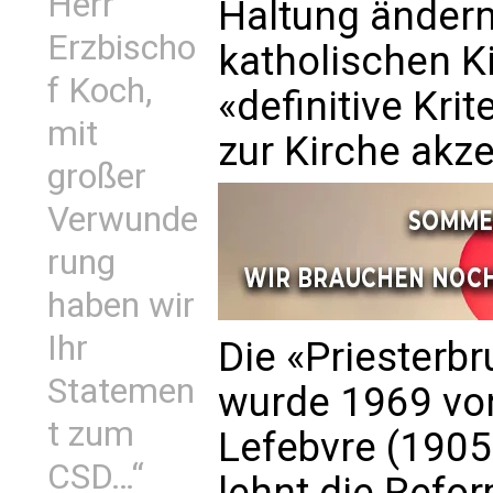
Herr
Haltung ändern
Erzbischo
katholischen K
f Koch,
«definitive Krit
mit
zur Kirche akze
großer
Verwunde
rung
haben wir
Ihr
Die «Priesterbr
Statemen
wurde 1969 von
t zum
Lefebvre (1905
CSD…“
lehnt die Refo