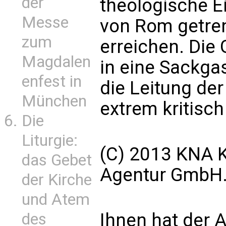
der
theologische E
Messe
von Rom getren
zum
erreichen. Die
Magdalen
in eine Sackgas
enfest in
die Leitung de
München
extrem kritisc
Die
Liturgie:
(C) 2013 KNA K
das Gebet
Agentur GmbH. 
der Kirche
und Atem
Ihnen hat der A
des