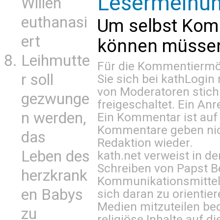
Lesermeinu
Willen
euthanasi
Um selbst Kom
ert
können müssen 
Leihmutte
Für die Kommentiermög
r soll
Sie sich bei
kathLogin 
von Moderatoren stich
gezwunge
freigeschaltet. Ein Anr
n werden,
Ein Kommentar ist auf
Kommentare geben nic
das
Redaktion wieder.
Leben des
kath.net verweist in
Schreiben von Papst B
herzkrank
Kommunikationsmittel 
en Babys
sich daran zu orientie
Medien mitzuteilen be
zu
religiöse Inhalte auf 