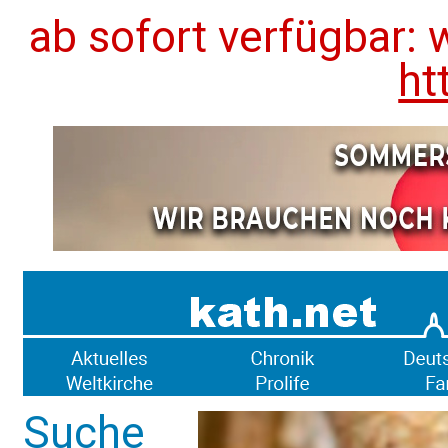
ab sofort verfügbar: 
ht
Suche