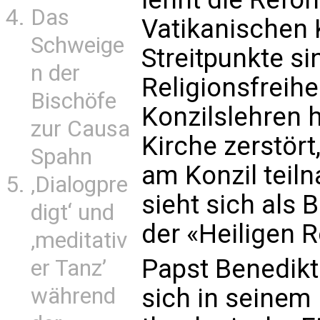
Das
Vatikanischen 
Schweige
Streitpunkte sin
n der
Religionsfreih
Bischöfe
Konzilslehren h
zur Causa
Kirche zerstört
Spahn
am Konzil teil
‚Dialogpre
sieht sich als 
digt‘ und
der «Heiligen 
‚meditativ
Papst Benedikt
er Tanz’
sich in seinem 
während