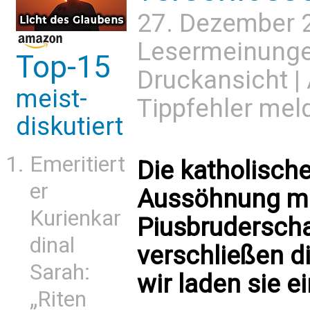
27. Dezember 
Lesermeinung
Top-15
Druckansicht
|
meist-
Tippfehler mel
diskutiert
Emeritiert
Die katholische
er
Aussöhnung mit
Kurienkar
Piusbruderscha
dinal
verschließen di
Sarah:
wir laden sie e
„Riten