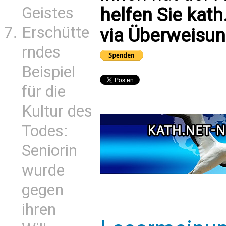
Geistes
helfen Sie kath
Erschütte
via Überweisun
rndes
Beispiel
für die
Kultur des
Todes:
Seniorin
wurde
gegen
ihren