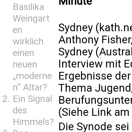
Minute
Basilika
Weingart
Sydney (kath.ne
en
Anthony Fisher
wirklich
Sydney (Austral
einen
Interview mit 
neuen
Ergebnisse de
„moderne
Thema Jugend
n“ Altar?
Ein Signal
Berufungsunter
des
(Siehe Link am
Himmels?
Die Synode sei 