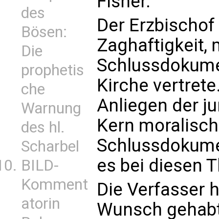
Fisher.
des
Der Erzbischof
Bösen:
Zaghaftigkeit,
Die
Schlussdokumen
prophetis
Kirche vertrete
che
Anliegen der j
Warnung
Kern moralisch 
des hl.
Schlussdokumen
Scharbel
es bei diesen 
BILD-
Komment
Die Verfasser 
atorin
Wunsch gehabt