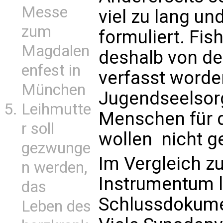
Messe
viel zu lang un
zum
formuliert. Fis
Magdalen
deshalb von de
enfest in
verfasst worden
München
Jugendseelsorg
Leihmutte
Menschen für d
r soll
wollen  nicht 
gezwunge
Im Vergleich 
n werden,
Instrumentum l
das
Schlussdokumen
Leben des