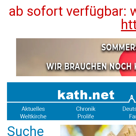
ab sofort verfügbar: 
ht
Suche