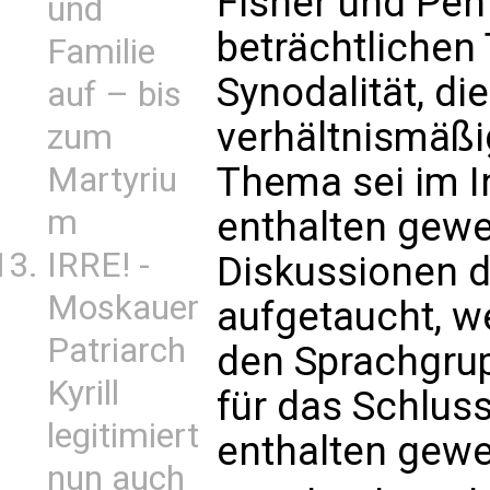
Fisher und Pen
und
beträchtlichen 
Familie
Synodalität, d
auf – bis
verhältnismäßig
zum
Thema sei im I
Martyriu
m
enthalten gewe
IRRE! -
Diskussionen d
Moskauer
aufgetaucht, w
Patriarch
den Sprachgrup
Kyrill
für das Schlus
legitimiert
enthalten gewe
nun auch