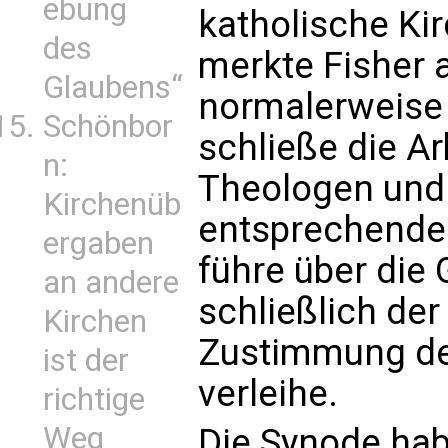
ebung
katholische Kir
des
merkte Fisher 
Glaubens“
normalerweise
Schönbor
schließe die Arb
n:
Theologen und 
Kirchenüb
entsprechendes
ergaben
führe über die
an andere
schließlich der
Kirchen
Zustimmung de
ist der
verleihe.
richtige
Weg
Die Synode habe