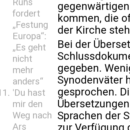
Ruhs
gegenwärtigen
fordert
kommen, die of
„Festung
der Kirche steh
Europa“:
Bei der Überse
„Es geht
Schlussdokume
nicht
gegeben. Wenig
mehr
Synodenväter h
anders“
gesprochen. D
'Du hast
Übersetzungen 
mir den
Sprachen der S
Weg nach
zur Verfügung 
Ars