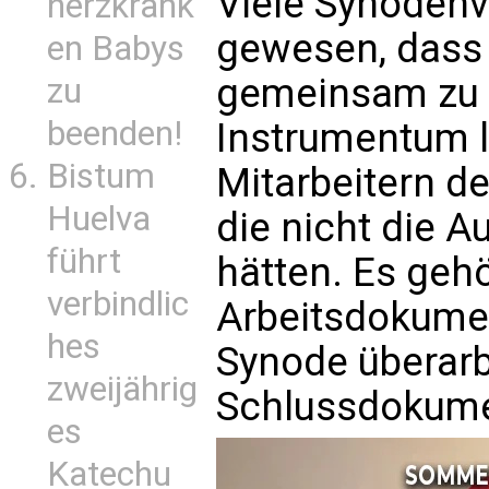
Viele Synodenv
herzkrank
gewesen, dass
en Babys
gemeinsam zu 
zu
beenden!
Instrumentum l
Bistum
Mitarbeitern de
Huelva
die nicht die A
führt
hätten. Es geh
verbindlic
Arbeitsdokume
hes
Synode überarb
zweijährig
Schlussdokume
es
Katechu