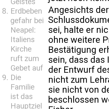
Geistes
Angesichts der
Erdbeben
Schlussdokum
gefahr bei
sei, halte er ni
Neapel:
ohne weitere P
Italiens
Bestätigung erh
Kirche
ruft zum
sein, dass das
Gebet auf
der Entwurf d
Die
nicht zum Lehr
Familie
sie nicht von 
ist das
beschlossen wo
Hauptziel