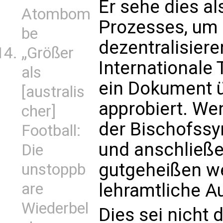
Er sehe dies al
Atombom
Prozesses, um 
be
dezentralisier
„Größer
Internationale
als
ein Dokument ü
[australis
approbiert. W
cher]
der Bischofssy
Football:
und anschließ
Die
gutgeheißen we
unstoppb
lehramtliche Au
are
Wiederbel
Dies sei nicht 