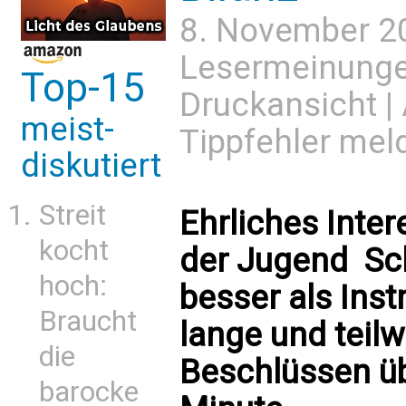
8. November 2
Lesermeinung
Top-15
Druckansicht
|
meist-
Tippfehler mel
diskutiert
Streit
Ehrliches Inte
kocht
der Jugend  S
hoch:
besser als Inst
Braucht
lange und teilwe
die
Beschlüssen übe
barocke