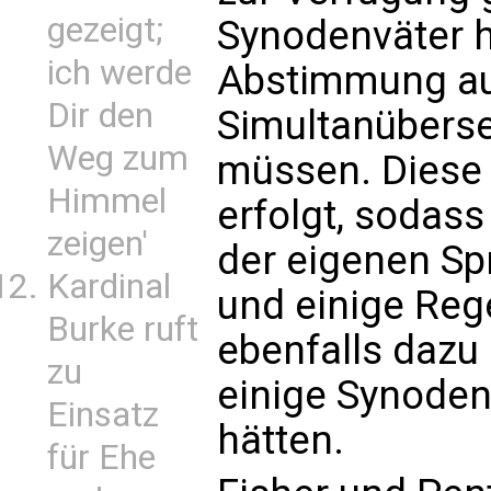
gezeigt;
Synodenväter h
ich werde
Abstimmung au
Dir den
Simultanübers
Weg zum
müssen. Diese s
Himmel
erfolgt, sodass
zeigen'
der eigenen Spr
Kardinal
und einige Reg
Burke ruft
ebenfalls dazu
zu
einige Synoden
Einsatz
hätten.
für Ehe