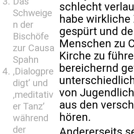
Das
schlecht verlau
Schweige
habe wirkliche
n der
gespürt und de
Bischöfe
Menschen zu Ch
zur Causa
Kirche zu führe
Spahn
bereichernd ge
‚Dialogpre
unterschiedlic
digt‘ und
von Jugendlich
‚meditativ
aus den versch
er Tanz’
hören.
während
der
Andererseits s