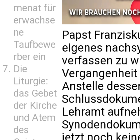
menat für
erwachse
ne
Papst Franzisk
Taufbewe
eigenes nachs
rber ein
verfassen zu wo
Die
Vergangenheit 
Liturgie:
Anstelle desse
das Gebet
Schlussdokumen
der Kirche
Lehramt aufne
und Atem
Synodendokume
des
jetzt noch kei