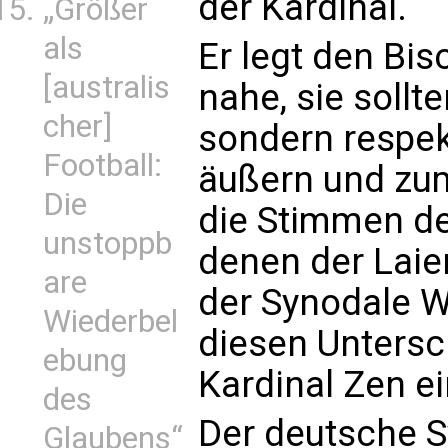
der Kardinal.
„Größer
als
Er legt den Bi
[australis
nahe, sie sollte
cher]
sondern respek
Football:
äußern und zum
Die
die Stimmen de
unstoppb
denen der Laie
are
der Synodale W
Wiederbel
diesen Unters
ebung
Kardinal Zen ei
des
Der deutsche 
Glaubens“