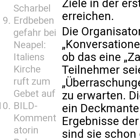
Ziele in der er
Scharbel
erreichen.
Erdbeben
Die Organisato
gefahr bei
„Konversatione
Neapel:
ob das eine „Z
Italiens
Teilnehmer sei
Kirche
ruft zum
„Überraschunge
Gebet auf
zu erwarten. D
BILD-
ein Deckmantel
Komment
Ergebnisse der
atorin
sind sie schon 