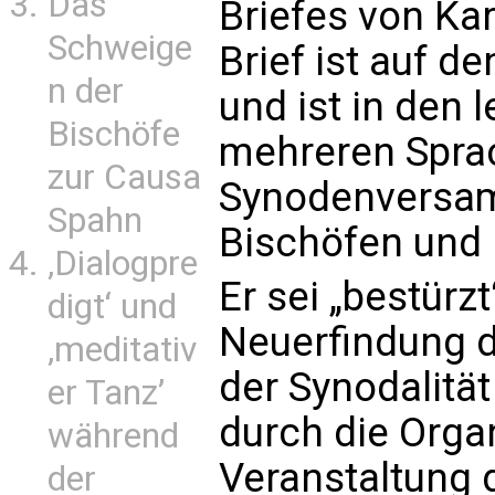
Das
Briefes von Kar
Schweige
Brief ist auf d
n der
und ist in den 
Bischöfe
mehreren Sprac
zur Causa
Synodenversa
Spahn
Bischöfen und K
‚Dialogpre
Er sei „bestürz
digt‘ und
Neuerfindung d
‚meditativ
der Synodalitä
er Tanz’
durch die Orga
während
Veranstaltung 
der