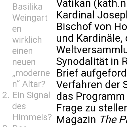
Vatikan (kath.n
Basilika
Kardinal Joseph
Weingart
Bischof von Ho
en
und Kardinäle, 
wirklich
Weltversammlu
einen
Synodalität in
neuen
Brief aufgeford
„moderne
Verfahren der 
n“ Altar?
Ein Signal
das Programm d
des
Frage zu stelle
Himmels?
Magazin
The Pi