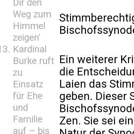
Dir den
Weg zum
Stimmberechtig
Himmel
Bischofssynod
zeigen'
Kardinal
Ein weiterer Kr
Burke ruft
die Entscheidu
zu
Laien das Stim
Einsatz
geben. Dieser S
für Ehe
und
Bischofssynode
Familie
Zen. Sie sei ei
auf – bis
Natur der Synod