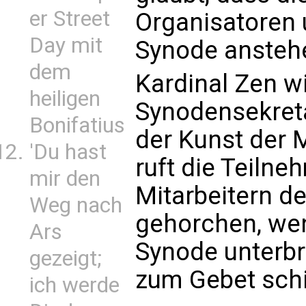
er Street
Organisatoren 
Day mit
Synode ansteh
dem
Kardinal Zen w
heiligen
Synodensekretar
Bonifatius
der Kunst der 
'Du hast
ruft die Teilne
mir den
Mitarbeitern de
Weg nach
gehorchen, wen
Ars
Synode unterbr
gezeigt;
zum Gebet schi
ich werde