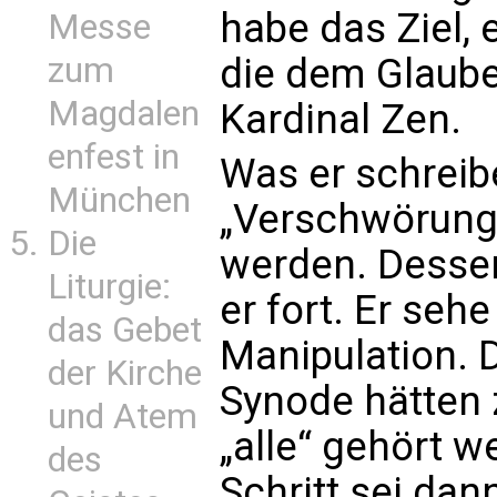
habe das Ziel, 
Messe
zum
die dem Glaube
Magdalen
Kardinal Zen.
enfest in
Was er schreib
München
„Verschwörungs
Die
werden. Dessen
Liturgie:
er fort. Er seh
das Gebet
Manipulation. 
der Kirche
Synode hätten 
und Atem
„alle“ gehört w
des
Schritt sei dan