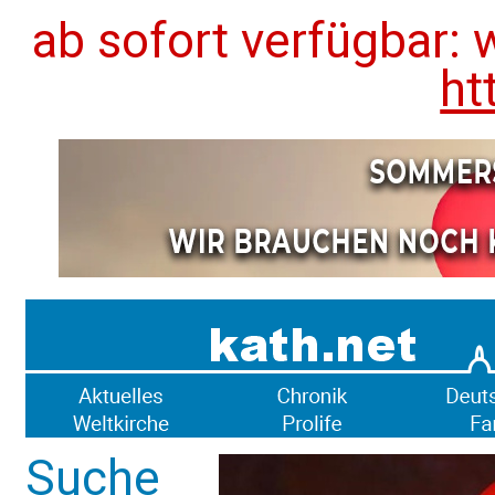
ab sofort verfügbar: 
ht
Suche