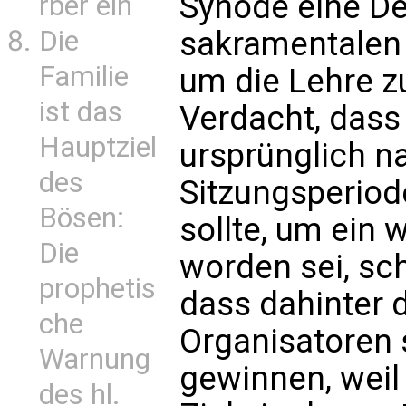
Synode eine De
rber ein
Die
sakramentalen 
Familie
um die Lehre z
ist das
Verdacht, dass
Hauptziel
ursprünglich n
des
Sitzungsperio
Bösen:
sollte, um ein 
Die
worden sei, sch
prophetis
dass dahinter 
che
Organisatoren 
Warnung
gewinnen, weil 
des hl.