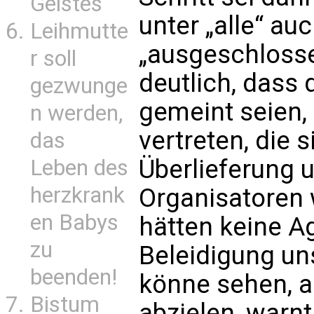
Geistes
unter „alle“ auc
Leihmutte
„ausgeschloss
r soll
deutlich, dass
gezwunge
gemeint seien,
n werden,
vertreten, die 
das
Überlieferung u
Leben des
herzkrank
Organisatoren 
en Babys
hätten keine A
zu
Beleidigung uns
beenden!
könne sehen, a
Bistum
abzielen, warnt