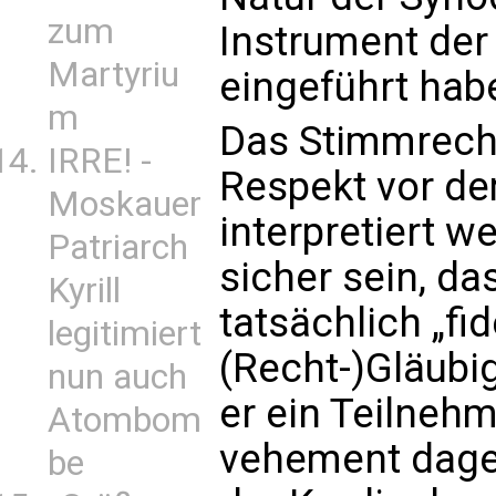
zum
Instrument der 
Martyriu
eingeführt hab
m
Das Stimmrecht
IRRE! -
Respekt vor de
Moskauer
interpretiert w
Patriarch
sicher sein, da
Kyrill
tatsächlich „fid
legitimiert
(Recht-)Gläubig
nun auch
er ein Teilneh
Atombom
vehement dageg
be