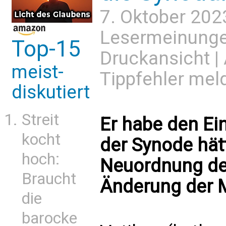
7. Oktober 202
Lesermeinung
Top-15
Druckansicht
|
meist-
Tippfehler mel
diskutiert
Streit
Er habe den Ei
kocht
der Synode hätt
hoch:
Neuordnung der
Braucht
Änderung der M
die
barocke