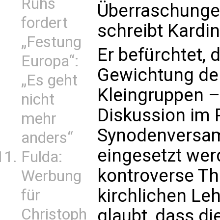
Ruhs
Überraschungen
fordert
schreibt Kardin
„Festung
Er befürchtet, 
Europa“:
Gewichtung der
„Es geht
Kleingruppen –
nicht
Diskussion im 
mehr
Synodenversam
anders“
eingesetzt wer
Fulda:
kontroverse T
Werbung
kirchlichen Le
für
Christoph
glaubt, dass d