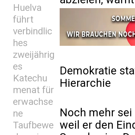
Huelva
führt
verbindlic
hes
zweijährig
es
Demokratie sta
Katechu
Hierarchie
menat für
erwachse
Noch mehr sei e
ne
weil er den Ein
Taufbewe