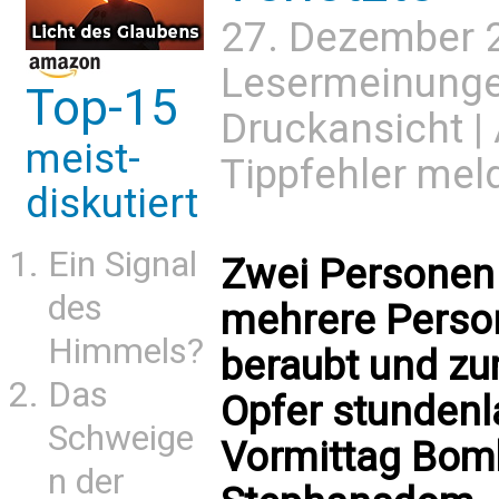
27. Dezember 
Lesermeinung
Top-15
Druckansicht
|
meist-
Tippfehler mel
diskutiert
Ein Signal
Zwei Personen 
des
mehrere Person
Himmels?
beraubt und zum
Das
Opfer stundenl
Schweige
Vormittag Bo
n der