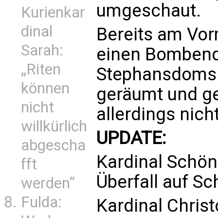
umgeschaut.
Kurienkar
dinal
Bereits am Vor
Sarah:
einen Bombend
„Riten
Stephansdoms. 
können
geräumt und ge
nicht
allerdings nic
willkürlich
UPDATE:
abgescha
Kardinal Schönb
fft
Überfall auf Sc
werden“
Fulda:
Kardinal Christ