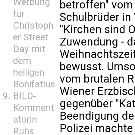
Werbung
betroffen" vom 
für
Schulbrüder in
Christoph
"Kirchen sind 
er Street
Zuwendung - d
Day mit
Weihnachtszeit
dem
bewusst. Umso t
heiligen
vom brutalen Ra
Bonifatius
Wiener Erzbis
BILD-
gegenüber "Kat
Komment
Beendigung de
atorin
Polizei machte
Ruhs