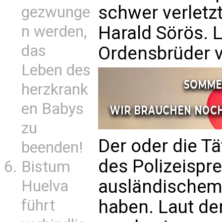
schwer verletzt
gezwunge
Harald Sörös. 
n werden,
das
Ordensbrüder v
Leben des
herzkrank
en Babys
zu
Der oder die T
beenden!
des Polizeispr
Bistum
ausländischem
Huelva
haben. Laut de
führt