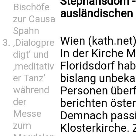
Stephansdom -
Bischöfe
ausländischen A
zur Causa
Spahn
Wien (kath.net
‚Dialogpre
In der Kirche 
digt‘ und
Floridsdorf ha
‚meditativ
bislang unbeka
er Tanz’
Personen überf
während
der
berichten öste
Messe
Demnach passie
zum
Klosterkirche.