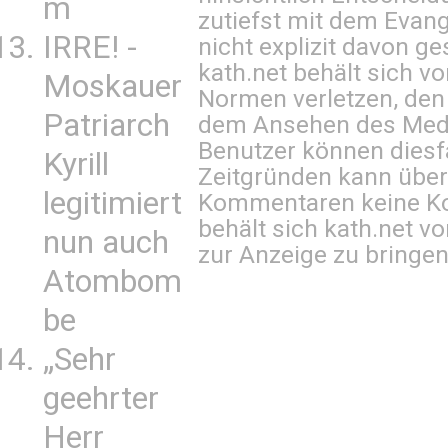
m
zutiefst mit dem Eva
IRRE! -
nicht explizit davon ge
kath.net behält sich v
Moskauer
Normen verletzen, den
Patriarch
dem Ansehen des Mediu
Benutzer können diesfa
Kyrill
Zeitgründen kann über
legitimiert
Kommentaren keine Ko
behält sich kath.net vo
nun auch
zur Anzeige zu bringen
Atombom
be
„Sehr
geehrter
Herr