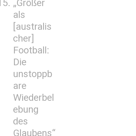
„Größer
als
[australis
cher]
Football:
Die
unstoppb
are
Wiederbel
ebung
des
Glaubens“