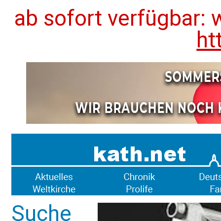
ab sofort verfügbar: 
ht
Suche