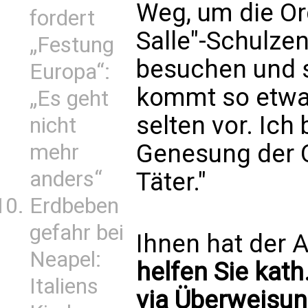
Weg, um die Or
fordert
Salle"-Schulzen
„Festung
besuchen und s
Europa“:
kommt so etwas
„Es geht
selten vor. Ich 
nicht
Genesung der O
mehr
anders“
Täter."
Erdbeben
gefahr bei
Ihnen hat der A
Neapel:
helfen Sie kath
Italiens
via Überweisun