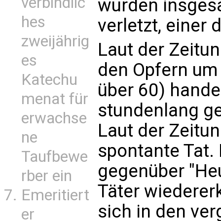
verbindlic
wurden insges
hes
verletzt, einer
zweijährig
Laut der Zeitun
es
den Opfern um 
Katechu
über 60) hande
menat für
stundenlang ge
erwachse
Laut der Zeitu
ne
spontante Tat. 
Taufbewe
gegenüber "Heu
rber ein
Täter wiederer
Emeritiert
sich in den ve
er