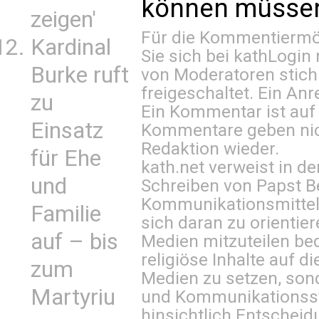
können müssen 
zeigen'
Für die Kommentiermög
Kardinal
Sie sich bei
kathLogin 
Burke ruft
von Moderatoren stich
freigeschaltet. Ein Anr
zu
Ein Kommentar ist auf
Einsatz
Kommentare geben nic
Redaktion wieder.
für Ehe
kath.net verweist in
und
Schreiben von Papst B
Kommunikationsmittel 
Familie
sich daran zu orientie
auf – bis
Medien mitzuteilen be
religiöse Inhalte auf 
zum
Medien zu setzen, sond
Martyriu
und Kommunikationsst
hinsichtlich Entscheid