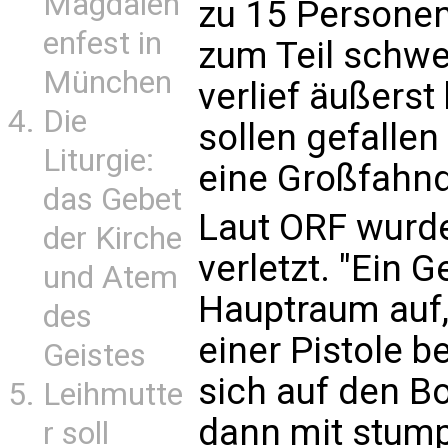
Magdalen
zu 15 Personen
enfest in
zum Teil schwer
München
verlief äußerst
Die
sollen gefallen 
Liturgie:
eine Großfahn
das Gebet
Laut ORF wurde
der Kirche
verletzt. "Ein G
und Atem
Hauptraum auf,
des
einer Pistole b
Geistes
sich auf den B
Leihmutte
dann mit stump
r soll